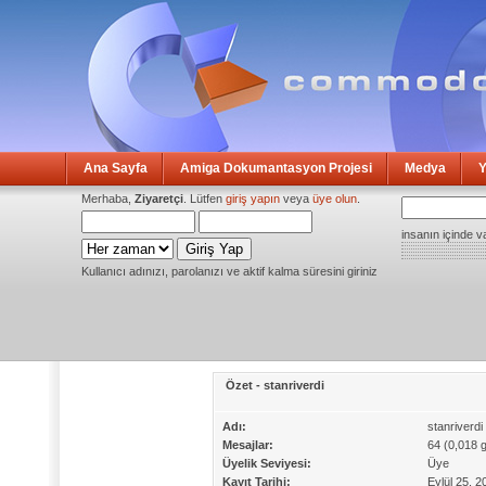
Ana Sayfa
Amiga Dokumantasyon Projesi
Medya
Y
Merhaba,
Ziyaretçi
. Lütfen
giriş yapın
veya
üye olun
.
insanın içinde v
Kullanıcı adınızı, parolanızı ve aktif kalma süresini giriniz
Özet - stanriverdi
Adı:
stanriverdi
Mesajlar:
64 (0,018 
Üyelik Seviyesi:
Üye
Kayıt Tarihi:
Eylül 25, 