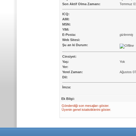
Son Aktif Olma Zamanı:
Temmuz 01
ICQ:
AIM:
MSN:
YIM:
E-Posta:
gizlenmiş
Web Sitesi:
Şu an ki Durum:
Cinsiyet:
Yaş:
Yok
Yer:
Yerel Zaman:
Ağustos 07
Dil:
İmza:
Ek Bilgi:
Gönderdiği son mesajları göster.
Üyenin genel istatistiklerini göster.