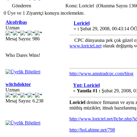
Gönderen
Konu: Loriciel (Okunma Sayısı 136
0 Üye ve 1 Ziyaretçi konuyu incelemekte.
Alcofribas
Loriciel
Uzman
«
:
Şubat 29, 2008, 00:43:14 ÖÖ
Mesaj Sayısı: 986
CPC dünyasına pek çok güzel oyun
www.loriciel.net
olarak değişmiş ve
Who Dares Wins!
http://www.amstradcpc.com/blog
witchdoktor
Ynt: Loriciel
Uzman
«
Yanıtla #1 :
Şubat 29, 2008, 0
Mesaj Sayısı: 6.238
Loriciel
denince firmanın ve aynı 
müthiş müzikler, itinalı hazırlanmış
http://www.loriciel.net/fiche.php?
http://hol.abime.net/798