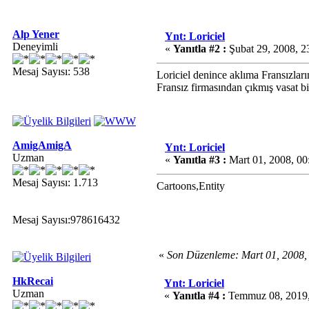
Alp Yener
Ynt: Loriciel
Deneyimli
«
Yanıtla #2 :
Şubat 29, 2008, 2
Mesaj Sayısı: 538
Loriciel denince aklıma Fransızlar
Fransız firmasından çıkmış vasat b
AmigAmigA
Ynt: Loriciel
Uzman
«
Yanıtla #3 :
Mart 01, 2008, 0
Mesaj Sayısı: 1.713
Cartoons,Entity
Mesaj Sayısı:978616432
«
Son Düzenleme: Mart 01, 2008
HkRecai
Ynt: Loriciel
Uzman
«
Yanıtla #4 :
Temmuz 08, 2019,