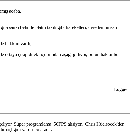
pmış acaba,
i sanki belinde platin takılı gibi hareketleri, dereden timsah
üde hakkım vardı,
de ortaya çıkıp direk uçurumdan aşağı gidiyor, bütün haklar bu
Logged
geliyor. Süper programlama, 50FPS aksiyon, Chris Hüelsbeck'den
itirmişliğim vardır bu arada.