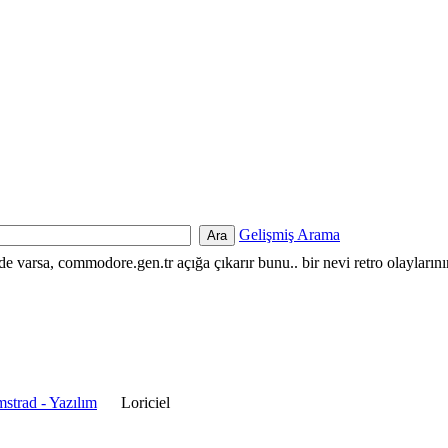
Gelişmiş Arama
nde varsa, commodore.gen.tr açığa çıkarır bunu.. bir nevi retro olayların
strad - Yazılım
Loriciel