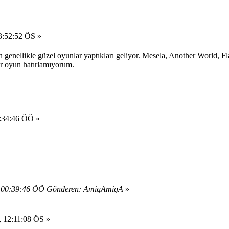
3:52:52 ÖS »
ın genellikle güzel oyunlar yaptıkları geliyor. Mesela, Another World,
ir oyun hatırlamıyorum.
0:34:46 ÖÖ »
, 00:39:46 ÖÖ Gönderen: AmigAmigA
»
 12:11:08 ÖS »