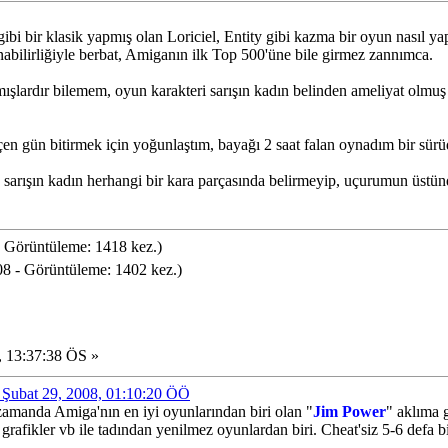
bi bir klasik yapmış olan Loriciel, Entity gibi kazma bir oyun nasıl ya
bilirliğiyle berbat, Amiganın ilk Top 500'üne bile girmez zannımca.
ardır bilemem, oyun karakteri sarışın kadın belinden ameliyat olmuş gib
en gün bitirmek için yoğunlaştım, bayağı 2 saat falan oynadım bir sür
a sarışın kadın herhangi bir kara parçasında belirmeyip, uçurumun üstün
 Görüntüleme: 1418 kez.)
 - Görüntüleme: 1402 kez.)
 13:37:38 ÖS »
de Şubat 29, 2008, 01:10:20 ÖÖ
zamanda Amiga'nın en iyi oyunlarından biri olan "
Jim Power
" aklıma 
 grafikler vb ile tadından yenilmez oyunlardan biri. Cheat'siz 5-6 defa b