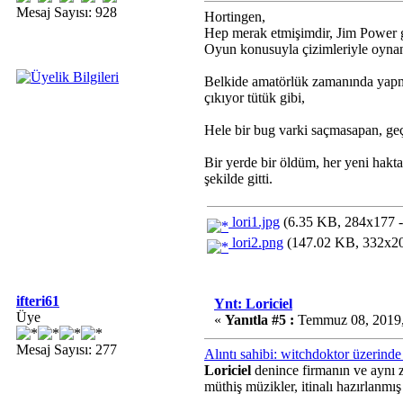
Mesaj Sayısı: 928
Hortingen,
Hep merak etmişimdir, Jim Power gi
Oyun konusuyla çizimleriyle oynana
Belkide amatörlük zamanında yapmışl
çıkıyor tütük gibi,
Hele bir bug varki saçmasapan, geç
Bir yerde bir öldüm, her yeni hakt
şekilde gitti.
lori1.jpg
(6.35 KB, 284x177 -
lori2.png
(147.02 KB, 332x208
ifteri61
Ynt: Loriciel
Üye
«
Yanıtla #5 :
Temmuz 08, 2019,
Mesaj Sayısı: 277
Alıntı sahibi: witchdoktor üzerin
Loriciel
denince firmanın ve aynı 
müthiş müzikler, itinalı hazırlanmış