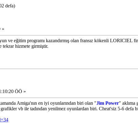
02 defa)
 »
 ve eğitim programı kazandırmış olan fransız kökenli LORICIEL firma
 tekrar hizmete girmiştir.
1:10:20 ÖÖ »
zamanda Amiga'nın en iyi oyunlarından biri olan "
Jim Power
" aklıma 
 grafikler vb ile tadından yenilmez oyunlardan biri. Cheat'siz 5-6 defa b
id=34