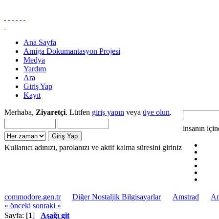
Ana Sayfa
Amiga Dokumantasyon Projesi
Medya
Yardım
Ara
Giriş Yap
Kayıt
Merhaba,
Ziyaretçi
. Lütfen
giriş yapın
veya
üye olun
.
insanın içi
Kullanıcı adınızı, parolanızı ve aktif kalma süresini giriniz
commodore.gen.tr
Diğer Nostaljik Bilgisayarlar
Amstrad
Am
« önceki
sonraki »
Sayfa: [
1
]
Aşağı git