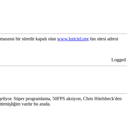
sının bir süredir kapalı olan
www.loriciel.org
fan sitesi adresi
Logged
geliyor. Süper programlama, 50FPS aksiyon, Chris Hüelsbeck'den
itirmişliğim vardır bu arada.