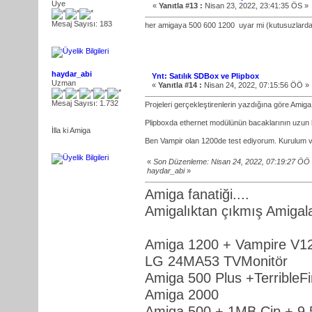
Üye
«
Yanıtla #13 :
Nisan 23, 2022, 23:41:35 ÖS »
Mesaj Sayısı: 183
her amigaya 500 600 1200 uyar mi (kutusuzlard
haydar_abi
Ynt: Satılık SDBox ve Plipbox
Uzman
«
Yanıtla #14 :
Nisan 24, 2022, 07:15:56 ÖÖ »
Mesaj Sayısı: 1.732
Projeleri gerçekleştirenlerin yazdığına göre Amiga 
Plipboxda ethernet modülünün bacaklarının uzun b
İlla ki Amiga
Ben Vampir olan 1200de test ediyorum. Kurulum ve
«
Son Düzenleme: Nisan 24, 2022, 07:19:27 ÖÖ
haydar_abi
»
Amiga fanatiği....
Amigalıktan çıkmış Amigalar
Amiga 1200 + Vampire V1
LG 24MA53 TVMonitör
Amiga 500 Plus +Terrible
Amiga 2000
Amiga 500 + 1MB Çip + 9