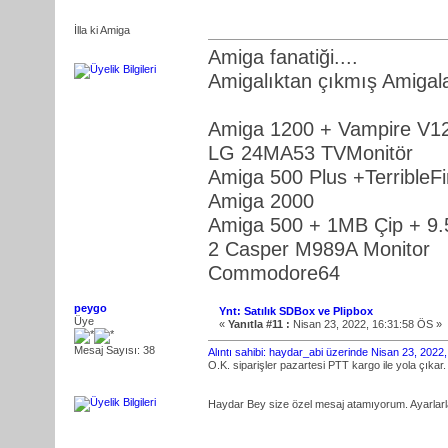
İlla ki Amiga
Amiga fanatiği....
Amigalıktan çıkmış Amigalar
Amiga 1200 + Vampire V1
LG 24MA53 TVMonitör
Amiga 500 Plus +Terrible
Amiga 2000
Amiga 500 + 1MB Çip + 9
2 Casper M989A Monitor
Commodore64
peygo
Ynt: Satılık SDBox ve Plipbox
Üye
«
Yanıtla #11 :
Nisan 23, 2022, 16:31:58 ÖS »
Mesaj Sayısı: 38
Alıntı sahibi: haydar_abi üzerinde Nisan 23, 2022
O.K. siparişler pazartesi PTT kargo ile yola çıkar.
Haydar Bey size özel mesaj atamıyorum. Ayarlarla i