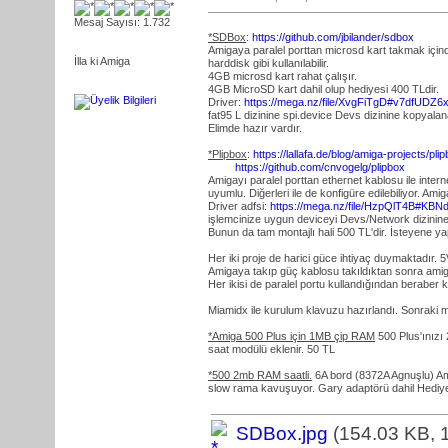
Mesaj Sayısı: 1.732
*SDBox
:
https://github.com/jbilander/sdbox
Amigaya paralel porttan microsd kart takmak içind
İlla ki Amiga
harddisk gibi kullanılabilir.
4GB microsd kart rahat çalışır.
4GB MicroSD kart dahil olup hediyesi 400 TLdir.
Driver:
https://mega.nz/file/XvgFiTgD#v7df
fat95 L dizinine spi.device Devs dizinine kopyala
Elimde hazır vardır.
*Plipbox
:
https://lallafa.de/blog/amiga-projects/plip
https://github.com/cnvogelg/plipbox
Amigayı paralel porttan ethernet kablosu ile inte
uyumlu. Diğerleri ile de konfigüre edilebiliyor. Am
Driver adfsi:
https://mega.nz/file/HzpQlT4B#
işlemcinize uygun deviceyi Devs/Network dizinine k
Bunun da tam montajlı hali 500 TL'dir. İsteyene yap
Her iki proje de harici güce ihtiyaç duymaktadır. 5V
Amigaya takıp güç kablosu takıldıktan sonra amiga
Her ikisi de paralel portu kullandığından beraber
Miamidx ile kurulum klavuzu hazırlandı. Sonraki 
*Amiga 500 Plus için 1MB çip RAM
500 Plus'ınızı 
saat modülü eklenir. 50 TL
*500 2mb RAM saatli.
6A bord (8372A Agnuşlu) Am
slow rama kavuşuyor. Gary adaptörü dahil Hediye
SDBox.jpg
(154.03 KB, 