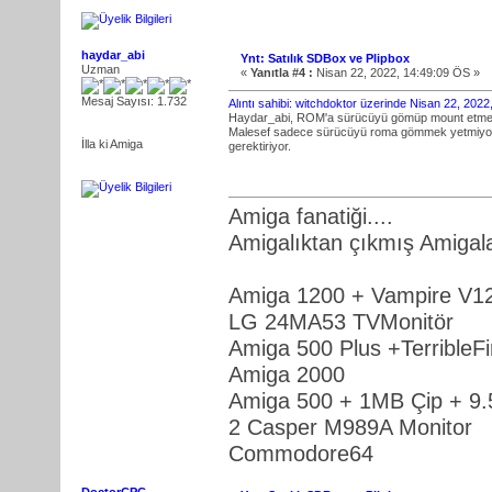
haydar_abi
Ynt: Satılık SDBox ve Plipbox
Uzman
«
Yanıtla #4 :
Nisan 22, 2022, 14:49:09 ÖS »
Mesaj Sayısı: 1.732
Alıntı sahibi: witchdoktor üzerinde Nisan 22, 202
Haydar_abi, ROM'a sürücüyü gömüp mount etme
Malesef sadece sürücüyü roma gömmek yetmiyor.
İlla ki Amiga
gerektiriyor.
Amiga fanatiği....
Amigalıktan çıkmış Amigalar
Amiga 1200 + Vampire V1
LG 24MA53 TVMonitör
Amiga 500 Plus +Terrible
Amiga 2000
Amiga 500 + 1MB Çip + 9
2 Casper M989A Monitor
Commodore64