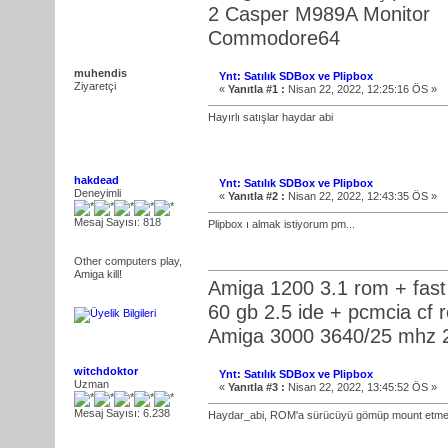
2 Casper M989A Monitor
Commodore64
muhendis
Ynt: Satılık SDBox ve Plipbox
Ziyaretçi
«
Yanıtla #1 :
Nisan 22, 2022, 12:25:16 ÖS »
Hayırlı satışlar haydar abi
hakdead
Ynt: Satılık SDBox ve Plipbox
Deneyimli
«
Yanıtla #2 :
Nisan 22, 2022, 12:43:35 ÖS »
Mesaj Sayısı: 818
Plipbox ı almak istiyorum pm...
Other computers play,
Amiga kill!
Amiga 1200 3.1 rom + fas
60 gb 2.5 ide + pcmcia cf 
Amiga 3000 3640/25 mhz 2 
witchdoktor
Ynt: Satılık SDBox ve Plipbox
Uzman
«
Yanıtla #3 :
Nisan 22, 2022, 13:45:52 ÖS »
Mesaj Sayısı: 6.238
Haydar_abi, ROM'a sürücüyü gömüp mount etme