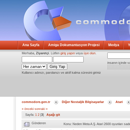
Ana Sayfa
Amiga Dokumantasyon Projesi
Medya
Y
Merhaba,
Ziyaretçi
. Lütfen
giriş yapın
veya
üye olun
.
insanın içinde v
Kullanıcı adınızı, parolanızı ve aktif kalma süresini giriniz
commodore.gen.tr
Diğer Nostaljik Bilgisayarlar
Atari
« önceki
sonraki »
Sayfa:
1
2
[
3
]
Aşağı git
Gönderen
Konu: Neden Meta A.Ş. Atari 2600 oyunları sad