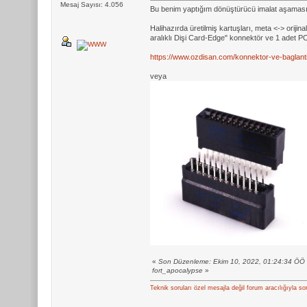
Mesaj Sayısı: 4.056
Bu benim yaptığım dönüştürücü imalat aşamasında
Halihazırda üretilmiş kartuşları, meta <-> ori
aralıklı Dişi Card-Edge" konnektör ve 1 adet PCB 
https://www.ozdisan.com/konnektor-ve-baglant
veya
«
Son Düzenleme: Ekim 10, 2022, 01:24:34 ÖÖ
fort_apocalypse
»
Teknik soruları özel mesajla değil forum aracılığıyla so