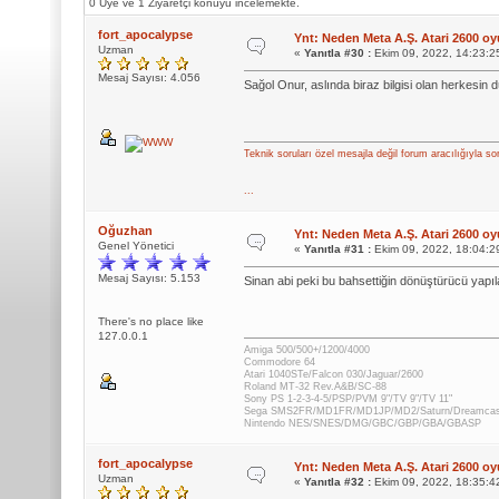
0 Üye ve 1 Ziyaretçi konuyu incelemekte.
fort_apocalypse
Ynt: Neden Meta A.Ş. Atari 2600 oyu
Uzman
«
Yanıtla #30 :
Ekim 09, 2022, 14:23:2
Mesaj Sayısı: 4.056
Sağol Onur, aslında biraz bilgisi olan herkesin 
Teknik soruları özel mesajla değil forum aracılığıyla so
...
Oğuzhan
Ynt: Neden Meta A.Ş. Atari 2600 oyu
Genel Yönetici
«
Yanıtla #31 :
Ekim 09, 2022, 18:04:2
Mesaj Sayısı: 5.153
Sinan abi peki bu bahsettiğin dönüştürücü yapıla
There's no place like
127.0.0.1
Amiga 500/500+/1200/4000
Commodore 64
Atari 1040STe/Falcon 030/Jaguar/2600
Roland MT-32 Rev.A&B/SC-88
Sony PS 1-2-3-4-5/PSP/PVM 9"/TV 9"/TV 11"
Sega SMS2FR/MD1FR/MD1JP/MD2/Saturn/Dreamca
Nintendo NES/SNES/DMG/GBC/GBP/GBA/GBASP
fort_apocalypse
Ynt: Neden Meta A.Ş. Atari 2600 oyu
Uzman
«
Yanıtla #32 :
Ekim 09, 2022, 18:35:4