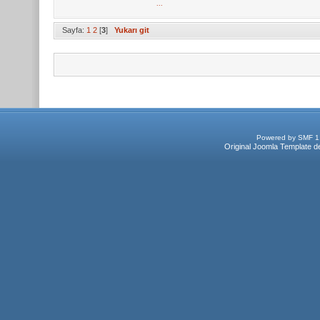
...
Sayfa:
1
2
[
3
]
Yukarı git
Powered by SMF 1
Original Joomla Template d