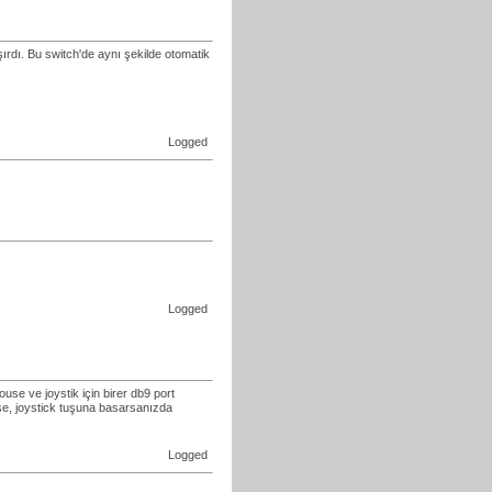
ışırdı. Bu switch'de aynı şekilde otomatik
Logged
Logged
use ve joystik için birer db9 port
se, joystick tuşuna basarsanızda
Logged