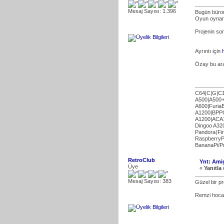
Mesaj Sayısı: 1.396
Bugün büromd
Oyun oynark
Projenin son
Ayrıntı için
Özay bu ara
C64|C|G|C
A500|A500+
A600|Furi
A1200|BPPC
A1200|ACA1
Dingoo A32
Pandora(Fir
RaspberryP
BananaPi/P
RetroClub
Ynt: Ami
Üye
«
Yanıtla 
Mesaj Sayısı: 383
Güzel bir p
Remzi hocam