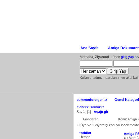
Ana Sayfa
Amiga Dokumanta
Merhaba,
Ziyaretçi
. Lütfen
giriş yapın
v
Kullanıcı adınızı, parolanızı ve aktif kal
commodore.gen.tr
Genel Kategori
« önceki
sonraki »
Sayfa: [
1
]
Aşağı git
Gönderen
Konu: Amiga 
0 Üye ve 1 Ziyaretçi konuyu incelemekte
toddler
Amiga PS
Uzman
«
:
Mart 2