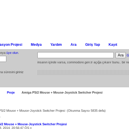
syon Projesi
Medya
Yardım
Ara
Giriş Yap
Kayıt
eya
üye olun
.
G
insanın içinde varsa, commodore.gen.tr açığa çıkarır bunu.. bir ne
ma süresini giriniz
Proje
Amiga PS/2 Mouse + Mouse-Joystick Switcher Projesi
PS/2 Mouse + Mouse-Joystick Switcher Projesi (Okunma Sayısı 5835 defa)
.
/2 Mouse + Mouse-Joystick Switcher Projesi
8, 2014, 20:56:47 ÖS »