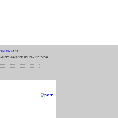
elişmiş Arama
vi retro olaylarının dolunayıyız.(Arda)