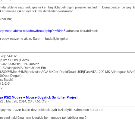
a tablette sağı solu gezinirken başlıkta belirttiğim projeye rastladım. Buna benzer bir şeyi 
en mouse çıkar joystick tak derdinden kurtarıyor.
 hali bu;
http://eab.abime.net/showthread.php?t=66443
adresine bakabilirsiniz.
 epey malzeme aldın. Sanırım buda ilgini çeker
128|1541U2
|Slim SDHxC|Gotek
aEC020 33MHz+FPU 40Mhz
|BVision|64MB Ram|3Com Eth.
230/56Mhz 64MB|IndivisionAGA MK2cr|RapidRoad USB|FastATA 1200 MK-V|Netgear MA4
0(OpenDingux)
st Batch)
i 1-2-3
ro
ga PS/2 Mouse + Mouse-Joystick Switcher Projesi
#1 :
Mart 28, 2014, 23:37:51 ÖS »
rojeymiş ; hazır baskı devreside olsaydı bizi büyük zahmetten kurtarırdı
 senin aldığına hem joystick hem mouse takılabiliyor mu ?