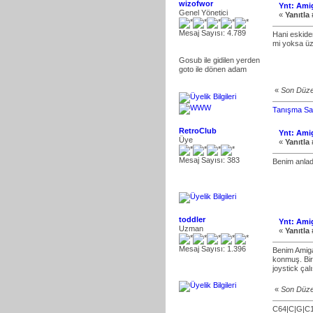
wizofwor
Ynt: Ami
Genel Yönetici
«
Yanıtla 
Mesaj Sayısı: 4.789
Hani eskiden
mi yoksa üz
Gosub ile gidilen yerden
goto ile dönen adam
«
Son Düze
Tanışma S
RetroClub
Ynt: Ami
Üye
«
Yanıtla 
Mesaj Sayısı: 383
Benim anlad
toddler
Ynt: Ami
Uzman
«
Yanıtla 
Mesaj Sayısı: 1.396
Benim Amigak
konmuş. Bir
joystick çal
«
Son Düze
C64|C|G|C