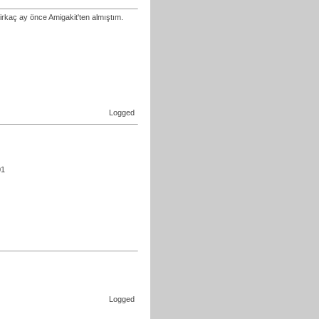
birkaç ay önce Amigakit'ten almıştım.
Logged
01
Logged