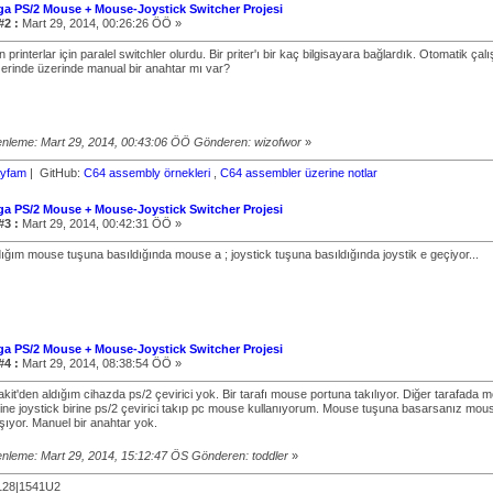
ga PS/2 Mouse + Mouse-Joystick Switcher Projesi
#2 :
Mart 29, 2014, 00:26:26 ÖÖ »
 printerlar için paralel switchler olurdu. Bir priter'ı bir kaç bilgisayara bağlardık. Otomatik çal
erinde üzerinde manual bir anahtar mı var?
nleme: Mart 29, 2014, 00:43:06 ÖÖ Gönderen: wizofwor
»
ayfam
| GitHub:
C64 assembly örnekleri
,
C64 assembler üzerine notlar
ga PS/2 Mouse + Mouse-Joystick Switcher Projesi
#3 :
Mart 29, 2014, 00:42:31 ÖÖ »
ığım mouse tuşuna basıldığında mouse a ; joystick tuşuna basıldığında joystik e geçiyor...
ga PS/2 Mouse + Mouse-Joystick Switcher Projesi
#4 :
Mart 29, 2014, 08:38:54 ÖÖ »
it'den aldığım cihazda ps/2 çevirici yok. Bir tarafı mouse portuna takılıyor. Diğer tarafada mo
ine joystick birine ps/2 çevirici takıp pc mouse kullanıyorum. Mouse tuşuna basarsanız mou
ışıyor. Manuel bir anahtar yok.
nleme: Mart 29, 2014, 15:12:47 ÖS Gönderen: toddler
»
128|1541U2