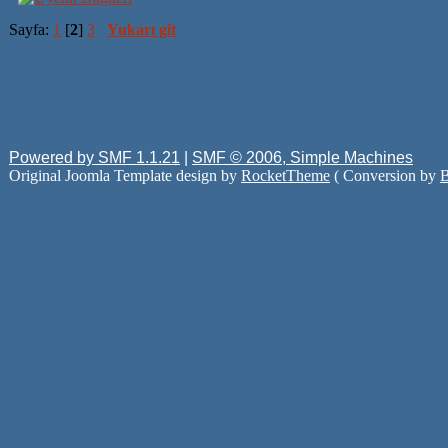
Sayfa:
1
[
2
]
3
Yukarı git
Powered by SMF 1.1.21
|
SMF © 2006, Simple Machines
Original Joomla Template design by
RocketTheme
( Conversion by
B