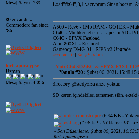
Mesaj Sayısı: 739
Load"fb64",8,1 yazıyorum Sinan hocam. Ama 
80ler candır...
Commodore fan since
A500 - Rev6 - 1Mb RAM - GOTEK - Mult
‘86
C64C - Multikernel cart - TapeCartSD - Pi
C64C - EPYX Fastload
Atari 800XL - Restored
Gameboy DMG-01 - RIPS v2 Upgrade
seco.gen.tr
|
Satış Sayfam
fort_apocalypse
Ynt: C64 SD2iEC & EPYX FAST L
Uzman
«
Yanıtla #20 :
Şubat 06, 2021, 15:48:15
Mesaj Sayısı: 4.056
directory gösteriyorsa arıza yoktur.
SD kartın içindekileri tamamen silin. ekteki
rubbish monster.prg
(6.94 KB - Yüklem
pool.prg
(7.06 KB - Yükleme: 381 kez
«
Son Düzenleme: Şubat 06, 2021, 16:03:
fort_apocalypse
»