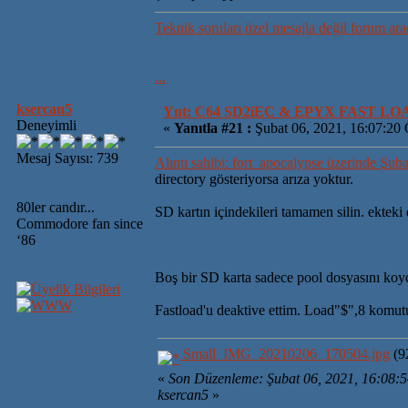
Teknik soruları özel mesajla değil forum ara
...
ksercan5
Ynt: C64 SD2iEC & EPYX FAST L
Deneyimli
«
Yanıtla #21 :
Şubat 06, 2021, 16:07:20
Mesaj Sayısı: 739
Alıntı sahibi: fort_apocalypse üzerinde Şub
directory gösteriyorsa arıza yoktur.
80ler candır...
SD kartın içindekileri tamamen silin. ekteki
Commodore fan since
‘86
Boş bir SD karta sadece pool dosyasını koy
Fastload'u deaktive ettim. Load"$",8 komutu
Small_IMG_20210206_170504.jpg
(9
«
Son Düzenleme: Şubat 06, 2021, 16:08:
ksercan5
»