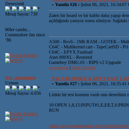
Deneyimli
«
Yanıtla #26 :
Şubat 06, 2021, 16:34:07
Mesaj Sayısı: 739
Zaten bir board ve bir kablo daha yapıp den
açıldığında yanıyor sonra sönüyor. Sağdaki 
80ler candır...
Commodore fan since
‘86
A500 - Rev6 - 1Mb RAM - GOTEK - Mult
C64C - Multikernel cart - TapeCartSD - Pi
C64C - EPYX Fastload
Atari 800XL - Restored
Gameboy DMG-01 - RIPS v2 Upgrade
seco.gen.tr
|
Satış Sayfam
fort_apocalypse
Ynt: C64 SD2iEC & EPYX FAST L
Uzman
«
Yanıtla #27 :
Şubat 06, 2021, 16:35:41
Mesaj Sayısı: 4.056
Linkte bir test komutu vardı onu denediniz 
10 OPEN 1,8,15:INPUT#1,E,E$,T,S:PRI
RUN
https://www.commodore.gen.tr/forum/ind