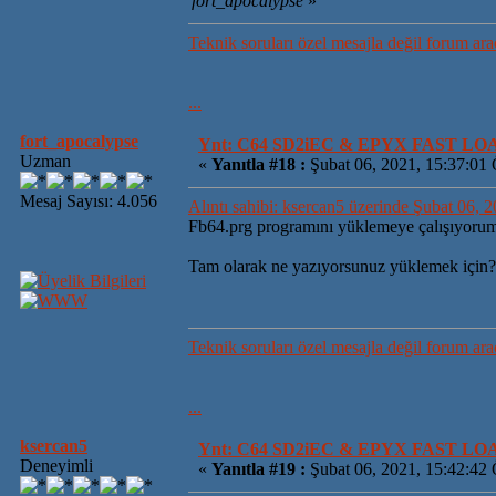
fort_apocalypse
»
Teknik soruları özel mesajla değil forum ara
...
fort_apocalypse
Ynt: C64 SD2iEC & EPYX FAST L
Uzman
«
Yanıtla #18 :
Şubat 06, 2021, 15:37:01
Mesaj Sayısı: 4.056
Alıntı sahibi: ksercan5 üzerinde Şubat 06,
Fb64.prg programını yüklemeye çalışıyorum
Tam olarak ne yazıyorsunuz yüklemek için?
Teknik soruları özel mesajla değil forum ara
...
ksercan5
Ynt: C64 SD2iEC & EPYX FAST L
Deneyimli
«
Yanıtla #19 :
Şubat 06, 2021, 15:42:42