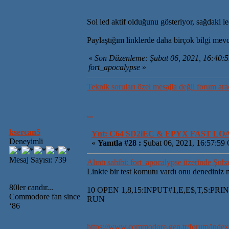
Sol led aktif olduğunu gösteriyor, sağdaki l
Paylaştığım linklerde daha birçok bilgi mevc
«
Son Düzenleme: Şubat 06, 2021, 16:40:
fort_apocalypse
»
Teknik soruları özel mesajla değil forum ara
...
ksercan5
Ynt: C64 SD2iEC & EPYX FAST L
Deneyimli
«
Yanıtla #28 :
Şubat 06, 2021, 16:57:59
Mesaj Sayısı: 739
Alıntı sahibi: fort_apocalypse üzerinde Şub
Linkte bir test komutu vardı onu denediniz 
80ler candır...
10 OPEN 1,8,15:INPUT#1,E,E$,T,S:PRI
Commodore fan since
RUN
‘86
https://www.commodore.gen.tr/forum/ind