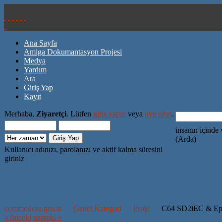
Ana Sayfa
Amiga Dokumantasyon Projesi
Medya
Yardım
Ara
Giriş Yap
Kayıt
Merhaba,
Ziyaretçi
. Lütfen
giriş yapın
veya
üye olun
.
insanın içinde 
(Arda)
Kullanıcı adınızı, parolanızı ve aktif kalma süresini
giriniz
commodore.gen.tr
Genel Kategori
Proje
C64 SD2iEC & Epy
« önceki
sonraki »