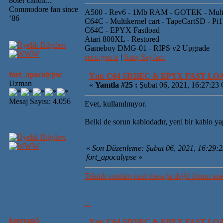
80ler candır...
Commodore fan since
A500 - Rev6 - 1Mb RAM - GOTEK - Mult
‘86
C64C - Multikernel cart - TapeCartSD - Pi
C64C - EPYX Fastload
Atari 800XL - Restored
Gameboy DMG-01 - RIPS v2 Upgrade
seco.gen.tr
|
Satış Sayfam
fort_apocalypse
Ynt: C64 SD2iEC & EPYX FAST L
Uzman
«
Yanıtla #25 :
Şubat 06, 2021, 16:27:23
Mesaj Sayısı: 4.056
Evet, kullanılmıyor.
Belki de sorun kablodadır, yeni bir kablo ya
«
Son Düzenleme: Şubat 06, 2021, 16:29:
fort_apocalypse
»
Teknik soruları özel mesajla değil forum ara
...
ksercan5
Ynt: C64 SD2iEC & EPYX FAST L