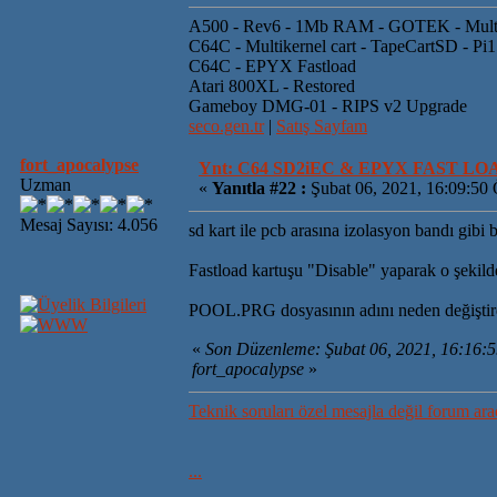
A500 - Rev6 - 1Mb RAM - GOTEK - Mult
C64C - Multikernel cart - TapeCartSD - Pi
C64C - EPYX Fastload
Atari 800XL - Restored
Gameboy DMG-01 - RIPS v2 Upgrade
seco.gen.tr
|
Satış Sayfam
fort_apocalypse
Ynt: C64 SD2iEC & EPYX FAST L
Uzman
«
Yanıtla #22 :
Şubat 06, 2021, 16:09:50
Mesaj Sayısı: 4.056
sd kart ile pcb arasına izolasyon bandı gib
Fastload kartuşu "Disable" yaparak o şekilde
POOL.PRG dosyasının adını neden değiştir
«
Son Düzenleme: Şubat 06, 2021, 16:16:
fort_apocalypse
»
Teknik soruları özel mesajla değil forum ara
...