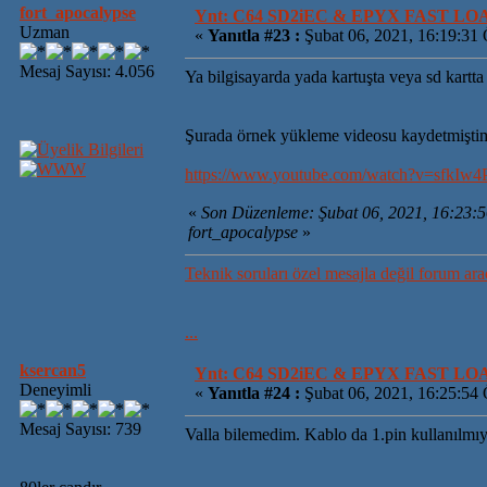
fort_apocalypse
Ynt: C64 SD2iEC & EPYX FAST L
Uzman
«
Yanıtla #23 :
Şubat 06, 2021, 16:19:31
Mesaj Sayısı: 4.056
Ya bilgisayarda yada kartuşta veya sd kartta
Şurada örnek yükleme videosu kaydetmişti
https://www.youtube.com/watch?v=sfkIw
«
Son Düzenleme: Şubat 06, 2021, 16:23:
fort_apocalypse
»
Teknik soruları özel mesajla değil forum ara
...
ksercan5
Ynt: C64 SD2iEC & EPYX FAST L
Deneyimli
«
Yanıtla #24 :
Şubat 06, 2021, 16:25:54
Mesaj Sayısı: 739
Valla bilemedim. Kablo da 1.pin kullanılm