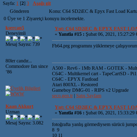
Sayfa:
1
[
2
]
3
Aşağı git
Gönderen
Konu: C64 SD2iEC & Epyx Fast Load Kartu
0 Üye ve 1 Ziyaretçi konuyu incelemekte.
ksercan5
Ynt: C64 SD2iEC & EPYX FAST L
Deneyimli
«
Yanıtla #15 :
Şubat 06, 2021, 15:27:29
Mesaj Sayısı: 739
Fb64.prg programını yüklemeye çalışıyorum
80ler candır...
Commodore fan since
A500 - Rev6 - 1Mb RAM - GOTEK - Mult
‘86
C64C - Multikernel cart - TapeCartSD - Pi
C64C - EPYX Fastload
Atari 800XL - Restored
Gameboy DMG-01 - RIPS v2 Upgrade
seco.gen.tr
|
Satış Sayfam
Kaan Akkurt
Ynt: C64 SD2iEC & EPYX FAST L
Uzman
«
Yanıtla #16 :
Şubat 06, 2021, 15:33:29
Mesaj Sayısı: 3.082
fotoğrafta yanlış görmediysem sürücü jumperl
8 9
10 11