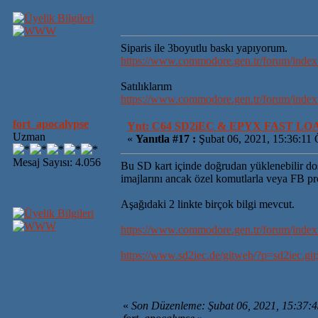
Siparis ile 3boyutlu baskı yapıyorum.
https://www.commodore.gen.tr/forum/inde
Satılıklarım
https://www.commodore.gen.tr/forum/inde
fort_apocalypse
Ynt: C64 SD2iEC & EPYX FAST L
Uzman
«
Yanıtla #17 :
Şubat 06, 2021, 15:36:11
Mesaj Sayısı: 4.056
Bu SD kart içinde doğrudan yüklenebilir dos
imajlarını ancak özel komutlarla veya FB pro
Aşağıdaki 2 linkte birçok bilgi mevcut.
https://www.commodore.gen.tr/forum/index
https://www.sd2iec.de/gitweb/?p=sd2iec.
«
Son Düzenleme: Şubat 06, 2021, 15:37: