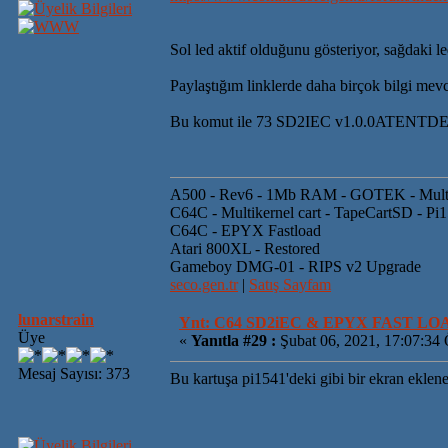
Sol led aktif olduğunu gösteriyor, sağdaki l
Paylaştığım linklerde daha birçok bilgi mevc
Bu komut ile 73 SD2IEC v1.0.0ATENTD
A500 - Rev6 - 1Mb RAM - GOTEK - Mult
C64C - Multikernel cart - TapeCartSD - Pi
C64C - EPYX Fastload
Atari 800XL - Restored
Gameboy DMG-01 - RIPS v2 Upgrade
seco.gen.tr
|
Satış Sayfam
lunarstrain
Ynt: C64 SD2iEC & EPYX FAST L
Üye
«
Yanıtla #29 :
Şubat 06, 2021, 17:07:34
Mesaj Sayısı: 373
Bu kartuşa pi1541'deki gibi bir ekran eklen