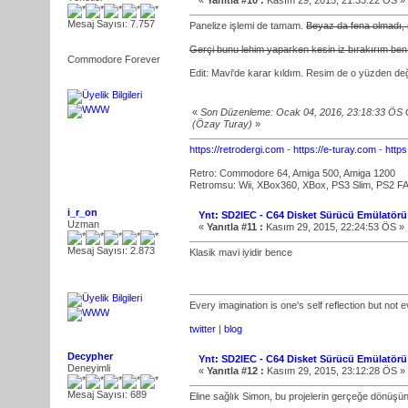
«
Yanıtla #10 :
Kasım 29, 2015, 21:33:22 ÖS »
Mesaj Sayısı: 7.757
Panelize işlemi de tamam.
Beyaz da fena olmadı, 
Gerçi bunu lehim yaparken kesin iz bırakırım ben,
Commodore Forever
Edit: Mavi'de karar kıldım. Resim de o yüzden değ
«
Son Düzenleme: Ocak 04, 2016, 23:18:33 ÖS
(Özay Turay)
»
https://retrodergi.com
-
https://e-turay.com
-
http
Retro: Commodore 64, Amiga 500, Amiga 1200
Retromsu: Wii, XBox360, XBox, PS3 Slim, PS2 FA
i_r_on
Ynt: SD2IEC - C64 Disket Sürücü Emülatörü
Uzman
«
Yanıtla #11 :
Kasım 29, 2015, 22:24:53 ÖS »
Mesaj Sayısı: 2.873
Klasik mavi iyidir bence
Every imagination is one's self reflection but not e
twitter
|
blog
Decypher
Ynt: SD2IEC - C64 Disket Sürücü Emülatörü
Deneyimli
«
Yanıtla #12 :
Kasım 29, 2015, 23:12:28 ÖS »
Mesaj Sayısı: 689
Eline sağlık Simon, bu projelerin gerçeğe dönüş