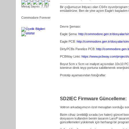
Mesaj Sayısı: 7.757
Bir çoğumuzun ihtiyacı olan C64'e oyun/program 
emülatörüne. Ben de yine açtım Eagle'ı başladım
Commodore Forever
Devre Şeması:
Eagle Şema:
http://commodore.gen.tr/dosyalar/
Eagle PCB:
http://commodore.gen.tr/dosyalar/s
DirtyPCBs Panelize PCB:
http://commodore.gen.
PCBWay Linki:
https://www.pcbway.com/project/
Boyut 5cm x 5cm ve maliyet açısından 10x10 PCB'ye
istenirse direk teyp portuna sabitlenerek enerjisin
Prototip aşamasından fotoğraflar:
SD2IEC Firmware Güncelleme:
Voltron arkadaşımızın özel mesajdan sorduğu sor
Bizim cihaz üretildiği sırada (ve halen) güncel bo
dosyasını kullandım benim tasarım LarsP tasarım
güncellemeleri yüklemek için herhangi bir program