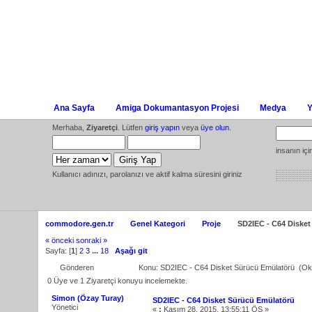
Ana Sayfa
Amiga Dokumantasyon Projesi
Medya
Y
Merhaba,
Ziyaretçi
. Lütfen
giriş yapın
veya
üye olun
.
insanın iç
Kullanıcı adınızı, parolanızı ve aktif kalma süresini giriniz
commodore.gen.tr
Genel Kategori
Proje
SD2IEC - C64 Diske
« önceki
sonraki »
Sayfa: [
1
]
2
3
...
18
Aşağı git
Gönderen
Konu: SD2IEC - C64 Disket Sürücü Emülatörü (Ok
0 Üye ve 1 Ziyaretçi konuyu incelemekte.
Simon (Özay Turay)
SD2IEC - C64 Disket Sürücü Emülatörü
Yönetici
«
:
Kasım 28, 2015, 13:55:11 ÖS »