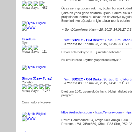
«
Yanıtla #1 :
Kasım 28, 2015, 14:07:56 ÖS »
Mesaj Sayısı: 457
Özay seni işi gücün yok mu, bizleri burada kudu
Şaka bir yana gene döktürmüşsün. Sabırsızlıkla 
projesinden sonra bu cihazı bir de Atariye uygulas
Emeklerin ve uğraşların için tekrar tebrik ederim.
«
Son Düzenleme: Kasım 28, 2015, 14:09:27 ÖS
Tesellum
Ynt: SD2IEC - C64 Disket Sürücü Emülatörü
Üye
«
Yanıtla #2 :
Kasım 28, 2015, 14:34:25 ÖS »
Mesaj Sayısı: 111
Heyecanla bekliyoruz... şimdiden tebrikler.
Bu emülatörde kayıtda yapabilecekmiyiz?
Simon (Özay Turay)
Ynt: SD2IEC - C64 Disket Sürücü Emülatörü
Yönetici
«
Yanıtla #3 :
Kasım 28, 2015, 14:41:52 ÖS »
Mesaj Sayısı: 7.757
Evet tam 1541 uyumluluğu hariç bildiğin disket s
program.
Commodore Forever
https://retrodergi.com
-
https://e-turay.com
-
http
Retro: Commodore 64, Amiga 500, Amiga 1200
Retromsu: Wii, XBox360, XBox, PS3 Slim, PS2 FA