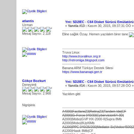
atlantis
Ynt: SD2IEC - C64 Disket Sürücü Emülatörü
Uzman
«
Yanıtla #13 :
Kasım 30, 2015, 09:37:31 ÖÖ »
Mesaj Sayısı: 2.118
Eline sağlık Özay. Hemen yazılalım birer tane
Truva Linux
http://www.truvalinux.org.tr
http://retromiga.blogspot.com
--------------------------------
Banana ARM Türkiye Destek Sitesi
https://www.bananapi.gen.tr
Gökçe Bozkurt
Ynt: SD2IEC - C64 Disket Sürücü Emülatörü
Deneyimli
«
Yanıtla #14 :
Kasım 30, 2015, 09:57:28 ÖÖ »
Mesaj Sayısı: 2.968
Yazıldım gitti
Nigripinis
A4000|FastlaneZ3|RetinaZ3|Tandem Ide|CF
A2000|G-Force 040/33|Cybervision64-3D|
A2000|Mobo|GVP HX-2000-II|Supra 8Mb
A2000|Mobo|8Up!6Mb
A1200|PPC 040/25/200|Mediator Sx|Vodoo4500|
A1200|Hawk 8Mb|CF