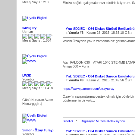
Mesaj Sayısı: 210
Elinize sağlık, çalışmalarınızı takdirle izliyorum.
savagery
Ynt: SD2IEC - C64 Disket Sürücü Emülatörü
Uzman
«
Yanıtla #8 :
Kasım 28, 2015, 18:33:10 ÖS »
Mesaj Sayısı: 1.684
Vallahi Özaydan yakın zamanda biz gariban Ataricil
Atari FALCON 030 | ATARI 1040 STE 4MB | ATARI 
Amiga 600 + Furia
LW3D
Ynt: SD2IEC - C64 Disket Sürücü Emülatörü
Yönetici
«
Yanıtla #9 :
Kasım 28, 2015, 21:49:56 ÖS »
Mesaj Sayısı: 11.418
https://www.patreon.com/ozayturay
Özay'ın çalışmalarına destek olmak için böyle bi
Günü Kurtaran Avam
göstermenin bir yolu...
Hiooargggh :)
SineFX
*
Bilgisayar Müzesi Koleksiyonu
Simon (Özay Turay)
Ynt: SD2IEC - C64 Disket Sürücü Emülatörü
Yönetici