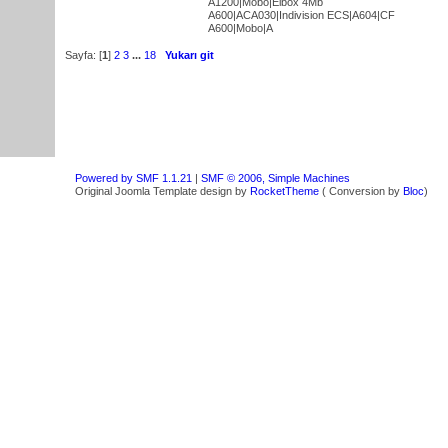
A1200|Mobo|Elbox 4Mb
A600|ACA030|Indivision ECS|A604|CF
A600|Mobo|A
Sayfa: [
1
]
2
3
...
18
Yukarı git
Powered by SMF 1.1.21
|
SMF © 2006, Simple Machines
Original Joomla Template design by
RocketTheme
( Conversion by
Bloc
)