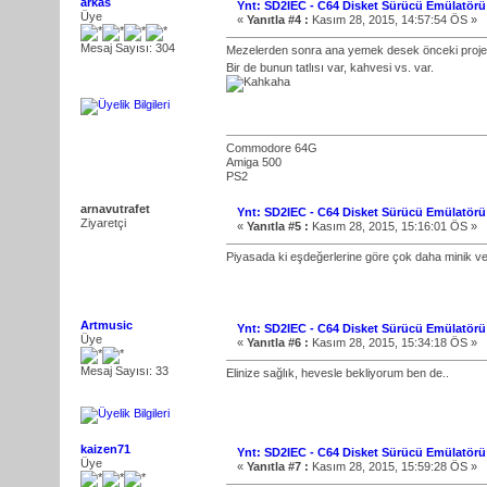
arkas
Ynt: SD2IEC - C64 Disket Sürücü Emülatörü
Üye
«
Yanıtla #4 :
Kasım 28, 2015, 14:57:54 ÖS »
Mesaj Sayısı: 304
Mezelerden sonra ana yemek desek önceki projele
Bir de bunun tatlısı var, kahvesi vs. var.
Commodore 64G
Amiga 500
PS2
arnavutrafet
Ynt: SD2IEC - C64 Disket Sürücü Emülatörü
Ziyaretçi
«
Yanıtla #5 :
Kasım 28, 2015, 15:16:01 ÖS »
Piyasada ki eşdeğerlerine göre çok daha minik ve k
Artmusic
Ynt: SD2IEC - C64 Disket Sürücü Emülatörü
Üye
«
Yanıtla #6 :
Kasım 28, 2015, 15:34:18 ÖS »
Mesaj Sayısı: 33
Elinize sağlık, hevesle bekliyorum ben de..
kaizen71
Ynt: SD2IEC - C64 Disket Sürücü Emülatörü
Üye
«
Yanıtla #7 :
Kasım 28, 2015, 15:59:28 ÖS »