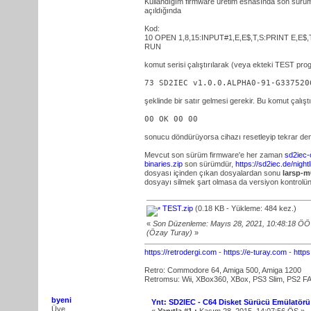
Kullandığım firmware üretim esnasında son sürü
açıldığında
Kod:
10 OPEN 1,8,15:INPUT#1,E,E$,T,S:PRINT E,E$
RUN
komut serisi çalıştırılarak (veya ekteki TEST prog
73 SD2IEC v1.0.0.ALPHA0-91-G337520
şeklinde bir satır gelmesi gerekir. Bu komut çalıştı
00 OK 00 00
sonucu döndürüyorsa cihazı resetleyip tekrar den
Mevcut son sürüm firmware'e her zaman
sd2iec-
binaries.zip
son sürümdür,
https://sd2iec.de/nightl
dosyası içinden çıkan dosyalardan sonu
larsp-m
dosyayı silmek şart olmasa da versiyon kontrolünd
TEST.zip
(0.18 KB - Yükleme: 484 kez.)
«
Son Düzenleme: Mayıs 28, 2021, 10:48:18 Ö
(Özay Turay)
»
https://retrodergi.com
-
https://e-turay.com
-
http
Retro: Commodore 64, Amiga 500, Amiga 1200
Retromsu: Wii, XBox360, XBox, PS3 Slim, PS2 FA
byeni
Ynt: SD2IEC - C64 Disket Sürücü Emülatörü
Üye