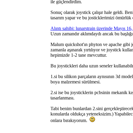
ile güçlendirdim.
Sonuç olarak joystick çalışır hale geldi. Be
tasarım yapar ve bu josticklerimizi ömürlük o
Alıntı sahibi: lunarstrain üzerinde Mayıs 1
Uzun zamandır aklımdaydı ancak bu başlığı
Malum quickshot'ın phyton ve apache gibi jo
zamanla aşınarak yırtılıyor ve joystick kull
hepimizde 1-2 tane mevcuttur.
Bu joystickleri daha uzun seneler kullanabil
1.si bu silikon parçaların aynısının 3d model
boya malzemesi sürülmesi.
2.si ise bu joysticklerin pcbsinin mekanik k
tasarlanması.
Tabi benim bunlardan 2.sini gerçekleştirece
konularda oldukça yeteneksizim.) Yapabilece
onlara bırakıyorum.