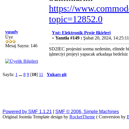
https://www.commodo
topic=12852.0
yusufy
Ynt: Elektronik Proje fikirleri
Üye
«
Yanıtla #149 :
Şubat 20, 2024, 14:25:1
Mesaj Sayısı: 146
SD2IEC projesini sorma nedenim, elimde b
işlmeciyi projeyi yapacak arkadaşa bedelsiz 
Sayfa:
1
...
8
9
[
10
]
11
Yukarı git
Powered by SMF 1.1.21
|
SMF © 2006, Simple Machines
Original Joomla Template design by
RocketTheme
( Conversion by
B