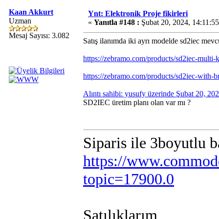
Kaan Akkurt
Ynt: Elektronik Proje fikirleri
Uzman
«
Yanıtla #148 :
Şubat 20, 2024, 14:11:5
Mesaj Sayısı: 3.082
Satış ilanımda iki ayrı modelde sd2iec mevc
https://zebramo.com/products/sd2iec-multi-
https://zebramo.com/products/sd2iec-with
Alıntı sahibi: yusufy üzerinde Şubat 20, 2
SD2IEC üretim planı olan var mı ?
Siparis ile 3boyutlu 
https://www.commodo
topic=17900.0
Satılıklarım