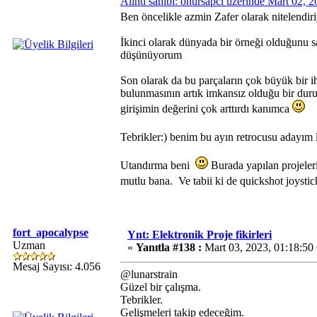
Alıntı sahibi: onursapci üzerinde Mart 02, 
Ben öncelikle azmin Zafer olarak nitelend
İkinci olarak dünyada bir örneği olduğunu s
düşünüyorum
Son olarak da bu parçaların çok büyük bir
bulunmasının artık imkansız olduğu bir duru
girişimin değerini çok arttırdı kanımca
Tebrikler:) benim bu ayın retrocusu adayım 
Utandırma beni
Burada yapılan projeler
mutlu bana. Ve tabii ki de quickshot joyst
fort_apocalypse
Ynt: Elektronik Proje fikirleri
Uzman
«
Yanıtla #138 :
Mart 03, 2023, 01:18:50
Mesaj Sayısı: 4.056
@lunarstrain
Güzel bir çalışma.
Tebrikler.
Gelişmeleri takip edeceğim.