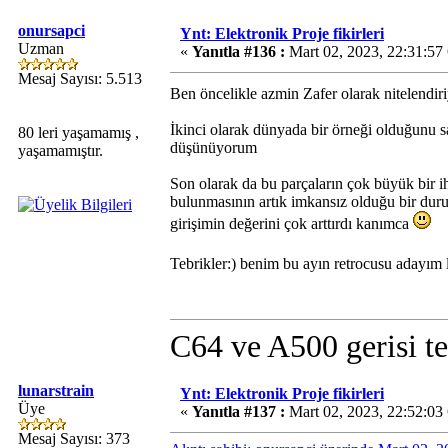
onursapci
Ynt: Elektronik Proje fikirleri
Uzman
«
Yanıtla #136 :
Mart 02, 2023, 22:31:57
Mesaj Sayısı: 5.513
Ben öncelikle azmin Zafer olarak nitelend
İkinci olarak dünyada bir örneği olduğunu s
80 leri yaşamamış ,
düşünüyorum
yaşamamıştır.
Son olarak da bu parçaların çok büyük bir
bulunmasının artık imkansız olduğu bir duru
girişimin değerini çok arttırdı kanımca
Tebrikler:) benim bu ayın retrocusu adayım 
C64 ve A500 gerisi te
lunarstrain
Ynt: Elektronik Proje fikirleri
Üye
«
Yanıtla #137 :
Mart 02, 2023, 22:52:03
Mesaj Sayısı: 373