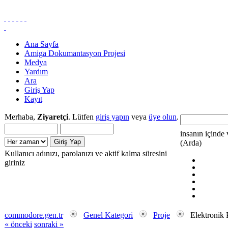
Ana Sayfa
Amiga Dokumantasyon Projesi
Medya
Yardım
Ara
Giriş Yap
Kayıt
Merhaba,
Ziyaretçi
. Lütfen
giriş yapın
veya
üye olun
.
insanın içinde 
(Arda)
Kullanıcı adınızı, parolanızı ve aktif kalma süresini
giriniz
commodore.gen.tr
Genel Kategori
Proje
Elektronik P
« önceki
sonraki »