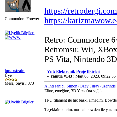
https://retrodergi.com
https://karizmawow.e
Commodore Forever
Retro: Commodore 6
Retromsu: Wii, XBox
PS Vita, Nintendo 3
lunarstrain
Ynt: Elektronik Proje fikirleri
Üye
«
Yanıtla #143 :
Mart 08, 2023, 09:22:35
Mesaj Sayısı: 373
Alıntı sahibi: Simon (Özay Turay) üzerind
Eline, emeğine, 3D Yazıcı'na sağlık.
TPU filament ile hiç baskı almadım. Bowden
Teşekkür ederim, normal bowden ile yazdırdı