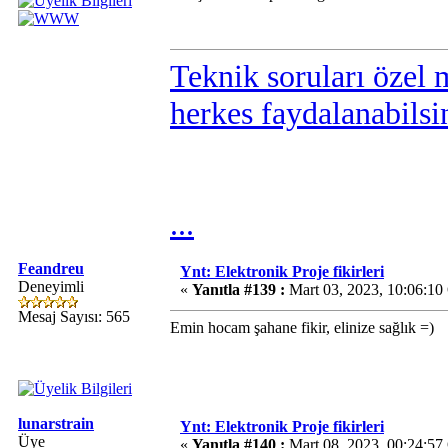
Teknik soruları özel 
herkes faydalanabilsi
...
Feandreu
Ynt: Elektronik Proje fikirleri
Deneyimli
«
Yanıtla #139 :
Mart 03, 2023, 10:06:10
Mesaj Sayısı: 565
Emin hocam şahane fikir, elinize sağlık =)
lunarstrain
Ynt: Elektronik Proje fikirleri
Üye
«
Yanıtla #140 :
Mart 08, 2023, 00:24:57