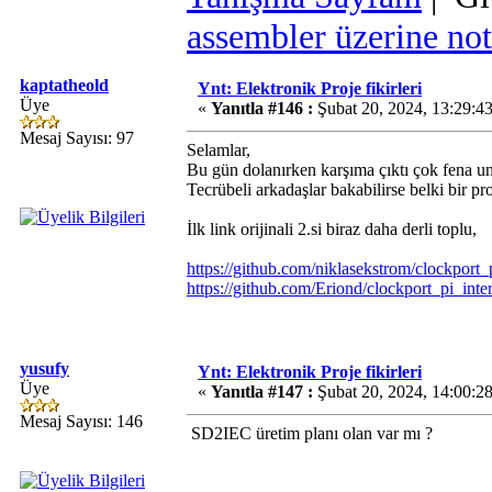
assembler üzerine not
kaptatheold
Ynt: Elektronik Proje fikirleri
Üye
«
Yanıtla #146 :
Şubat 20, 2024, 13:29:4
Mesaj Sayısı: 97
Selamlar,
Bu gün dolanırken karşıma çıktı çok fena 
Tecrübeli arkadaşlar bakabilirse belki bir 
İlk link orijinali 2.si biraz daha derli toplu,
https://github.com/niklasekstrom/clockport_
https://github.com/Eriond/clockport_pi_inte
yusufy
Ynt: Elektronik Proje fikirleri
Üye
«
Yanıtla #147 :
Şubat 20, 2024, 14:00:2
Mesaj Sayısı: 146
SD2IEC üretim planı olan var mı ?