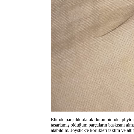
Elimde parçalık olarak duran bir adet phyton
tasarlamış olduğum parçaların baskısını al
alabildim. Joystick'e körükleri taktım ve al