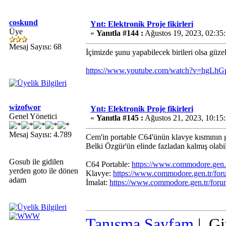
coskund
Ynt: Elektronik Proje fikirleri
Üye
«
Yanıtla #144 :
Ağustos 19, 2023, 02:35
Mesaj Sayısı: 68
İçimizde şunu yapabilecek birileri olsa güz
https://www.youtube.com/watch?v=hgLh
wizofwor
Ynt: Elektronik Proje fikirleri
Genel Yönetici
«
Yanıtla #145 :
Ağustos 21, 2023, 10:15
Mesaj Sayısı: 4.789
Cem'in portable C64'ünün klavye kısmının giri
Belki Özgür'ün elinde fazladan kalmış olabil
Gosub ile gidilen
C64 Portable:
https://www.commodore.gen
yerden goto ile dönen
Klavye:
https://www.commodore.gen.tr/for
adam
İmalat:
https://www.commodore.gen.tr/foru
Tanışma Sayfam
| Gi