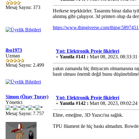
Mesaj Sayısı: 373
Herkese teşekkürler. Tasarımı biraz daha iyil
alınmış gibi çalışıyor. 3d printerı olup da de
https://www.thingiverse.com/thing:5897451
ibo1973
Ynt: Elektronik Proje fikirleri
Uzman
«
Yanıtla #141 :
Mart 08, 2023, 08:33:31
Mesaj Sayısı: 2.499
yakın zamanda hiç ihtiyacım olmamasına rağ
basit olması önemli değil bunu düşünebilm
Simon (Özay Turay)
Ynt: Elektronik Proje fikirleri
Yönetici
«
Yanıtla #142 :
Mart 08, 2023, 09:02:24
Mesaj Sayısı: 7.757
Eline, emeğine, 3D Yazıcı'na sağlık.
TPU filament ile hiç baskı almadım. Bowden