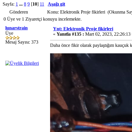
Sayfa:
1
...
8
9
[
10
]
11
Aşağı git
Gönderen
Konu: Elektronik Proje fikirleri (Okunma Sa
0 Üye ve 1 Ziyaretçi konuyu incelemekte.
lunarstrain
Ynt: Elektronik Proje fikirleri
Üye
«
Yanıtla #135 :
Mart 02, 2023, 22:26:13
Mesaj Sayısı: 373
Daha önce fikir olarak paylaştığım kauçuk k