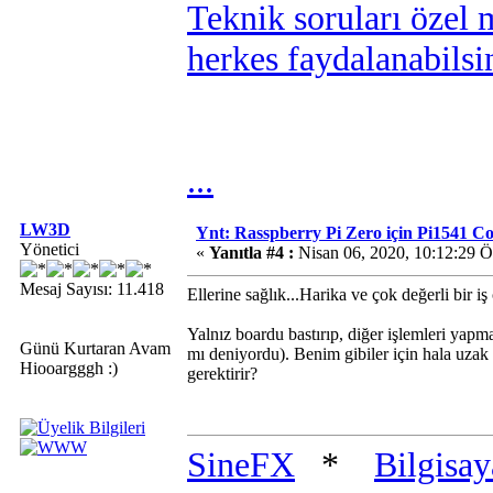
Teknik soruları özel 
herkes faydalanabilsi
...
LW3D
Ynt: Rasspberry Pi Zero için Pi1541 
Yönetici
«
Yanıtla #4 :
Nisan 06, 2020, 10:12:29 
Mesaj Sayısı: 11.418
Ellerine sağlık...Harika ve çok değerli bir iş
Yalnız boardu bastırıp, diğer işlemleri yap
Günü Kurtaran Avam
mı deniyordu). Benim gibiler için hala uza
Hiooargggh :)
gerektirir?
SineFX
*
Bilgisa