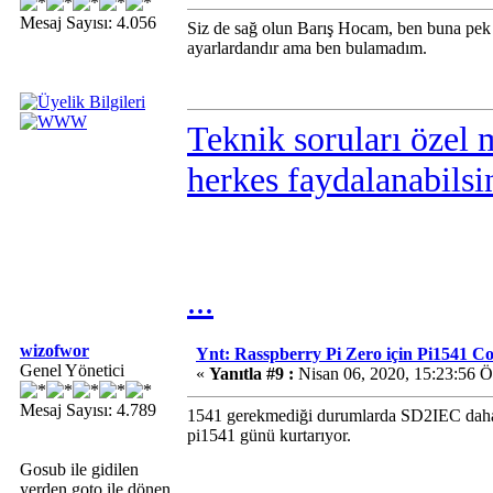
Mesaj Sayısı: 4.056
Siz de sağ olun Barış Hocam, ben buna pe
ayarlardandır ama ben bulamadım.
Teknik soruları özel 
herkes faydalanabilsi
...
wizofwor
Ynt: Rasspberry Pi Zero için Pi1541 
Genel Yönetici
«
Yanıtla #9 :
Nisan 06, 2020, 15:23:56 
Mesaj Sayısı: 4.789
1541 gerekmediği durumlarda SD2IEC daha i
pi1541 günü kurtarıyor.
Gosub ile gidilen
yerden goto ile dönen