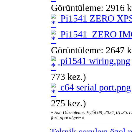
Görüntüleme: 2916 k
Pi1541 ZERO XPS
Pi1541_ZERO IM
Görüntüleme: 2647 k
pi1541 wiring.png
773 kez.)
c64 serial port.png
275 kez.)
«
Son Düzenleme: Eylül 08, 2024, 01:35:
fort_apocalypse
»
Teknik soruları özel 