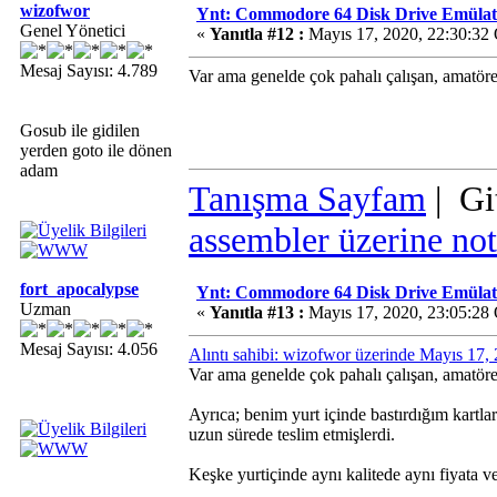
wizofwor
Ynt: Commodore 64 Disk Drive Emülatö
Genel Yönetici
«
Yanıtla #12 :
Mayıs 17, 2020, 22:30:32
Mesaj Sayısı: 4.789
Var ama genelde çok pahalı çalışan, amatöre
Gosub ile gidilen
yerden goto ile dönen
adam
Tanışma Sayfam
| Gi
assembler üzerine not
fort_apocalypse
Ynt: Commodore 64 Disk Drive Emülatö
Uzman
«
Yanıtla #13 :
Mayıs 17, 2020, 23:05:28
Mesaj Sayısı: 4.056
Alıntı sahibi: wizofwor üzerinde Mayıs 17,
Var ama genelde çok pahalı çalışan, amatöre
Ayrıca; benim yurt içinde bastırdığım kartla
uzun sürede teslim etmişlerdi.
Keşke yurtiçinde aynı kalitede aynı fiyata ve