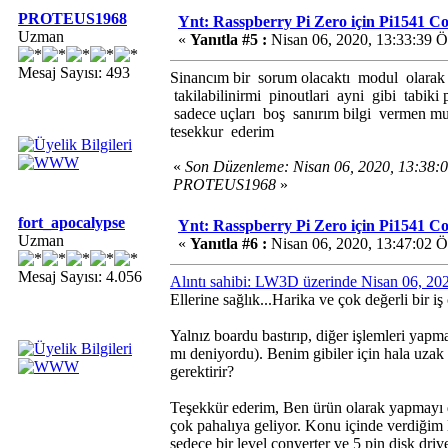
PROTEUS1968
Ynt: Rasspberry Pi Zero için Pi1541 
Uzman
«
Yanıtla #5 :
Nisan 06, 2020, 13:33:39 
Mesaj Sayısı: 493
Sinancım bir sorum olacaktı modul olarak 
takilabilinirmi pinoutlari ayni gibi tabiki
sadece uçları boş sanırım bilgi vermen 
tesekkur ederim
«
Son Düzenleme: Nisan 06, 2020, 13:38:
PROTEUS1968
»
fort_apocalypse
Ynt: Rasspberry Pi Zero için Pi1541 
Uzman
«
Yanıtla #6 :
Nisan 06, 2020, 13:47:02 
Mesaj Sayısı: 4.056
Alıntı sahibi: LW3D üzerinde Nisan 06, 2
Ellerine sağlık...Harika ve çok değerli bir iş
Yalnız boardu bastırıp, diğer işlemleri yap
mı deniyordu). Benim gibiler için hala uza
gerektirir?
Teşekkür ederim, Ben ürün olarak yapmayı 
çok pahalıya geliyor. Konu içinde verdiğim
sedece bir level converter ve 5 pin disk drive