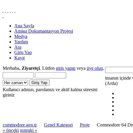
Ana Sayfa
Amiga Dokumantasyon Projesi
Medya
Yardım
Ara
Giriş Yap
Kayıt
Merhaba,
Ziyaretçi
. Lütfen
giriş yapın
veya
üye olun
.
insanın içinde 
(Arda)
Kullanıcı adınızı, parolanızı ve aktif kalma süresini
giriniz
commodore.gen.tr
Genel Kategori
Proje
Commodore 64 Disk
« önceki
sonraki »