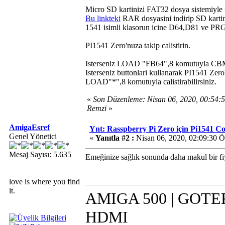
Micro SD kartinizi FAT32 dosya sistemiyle 
Bu linkteki
RAR dosyasini indirip SD kartin
1541 isimli klasorun icine D64,D81 ve PRG
PI1541 Zero'nuza takip calistirin.
Isterseniz LOAD "FB64",8 komutuyla CBM taray
Isterseniz buttonlari kullanarak PI1541 Zero
LOAD"*",8 komutuyla calistirabilirsiniz.
«
Son Düzenleme: Nisan 06, 2020, 00:54
Remzi
»
AmigaEsref
Ynt: Rasspberry Pi Zero için Pi1541 
Genel Yönetici
«
Yanıtla #2 :
Nisan 06, 2020, 02:09:30 
Mesaj Sayısı: 5.635
Emeğinize sağlık sonunda daha makul bir fiy
love is where you find
it.
AMIGA 500 | GOTEK 
HDMI