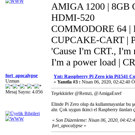
AMIGA 1200 | 8GB CF
HDMI-520
COMMODORE 64 | IR
CUPCAKE-CART | Pi 
'Cause I'm CRT., I'm r
I'm a power load | C
fort_apocalypse
Ynt: Rasspberry Pi Zero için Pi1541 
Uzman
«
Yanıtla #3 :
Nisan 06, 2020, 02:42:40 
Mesaj Sayısı: 4.056
Teşekkürler @Remzi, @AmigaEsref
Elinde Pi Zero olup da kullanmayanlar bu şe
alır. Çok uygun ikinci el Raspberry ilanları ç
«
Son Düzenleme: Nisan 06, 2020, 04:42
fort_apocalypse
»