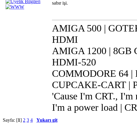
sabır işi.
AMIGA 500 | GOTEK 
HDMI
AMIGA 1200 | 8GB CF
HDMI-520
COMMODORE 64 | IR
CUPCAKE-CART | Pi 
'Cause I'm CRT., I'm r
I'm a power load | C
Sayfa: [
1
]
2
3
4
Yukarı git