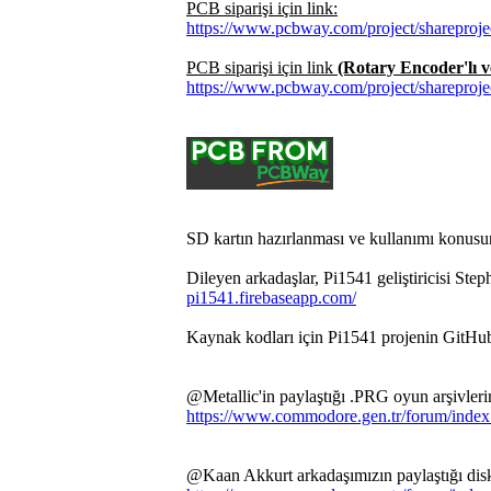
PCB siparişi için link:
https://www.pcbway.com/project/s
PCB siparişi için link
(Rotary Encoder'lı v
https://www.pcbway.com/project/s
SD kartın hazırlanması ve kullanımı konusu
Dileyen arkadaşlar, Pi1541 geliştiricisi Step
pi1541.firebaseapp.com/
Kaynak kodları için Pi1541 projenin GitHu
@Metallic'in paylaştığı .PRG oyun arşivlerin
https://www.commodore.gen.tr/forum/ind
@Kaan Akkurt arkadaşımızın paylaştığı disk i