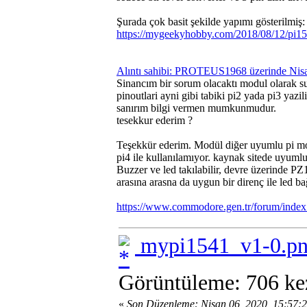
Şurada çok basit şekilde yapımı gösterilmiş:
https://mygeekyhobby.com/2018/08/12/pi15
Alıntı sahibi: PROTEUS1968 üzerinde Nis
Sinancım bir sorum olacaktı modul olarak su
pinoutlari ayni gibi tabiki pi2 yada pi3 yazi
sanırım bilgi vermen mumkunmudur.
tesekkur ederim ?
Teşekkür ederim. Modül diğer uyumlu pi mode
pi4 ile kullanılamıyor. kaynak sitede uyuml
Buzzer ve led takılabilir, devre üzerinde
arasına arasna da uygun bir direnç ile led b
https://www.commodore.gen.tr/forum/index
mypi1541_v1-0.p
Görüntüleme: 706 ke
«
Son Düzenleme: Nisan 06, 2020, 15:57: