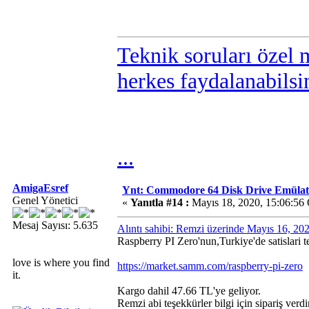
Teknik soruları özel 
herkes faydalanabilsi
...
AmigaEsref
Ynt: Commodore 64 Disk Drive Emülatö
Genel Yönetici
«
Yanıtla #14 :
Mayıs 18, 2020, 15:06:56
Mesaj Sayısı: 5.635
Alıntı sahibi: Remzi üzerinde Mayıs 16, 20
Raspberry PI Zero'nun,Turkiye'de satislari t
love is where you find
https://market.samm.com/raspberry-pi-zero
it.
Kargo dahil 47.66 TL'ye geliyor.
Remzi abi teşekkürler bilgi için sipariş ve