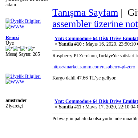
adam
Tanışma Sayfam
| Gi
assembler üzerine not
Remzi
Ynt: Commodore 64 Disk Drive Emülatö
Üye
«
Yanıtla #10 :
Mayıs 16, 2020, 23:50:10
Mesaj Sayısı: 285
Raspberry PI Zero'nun,Turkiye'de satislari t
https://market.samm.com/raspberry-pi-zero
Kargo dahil 47.66 TL'ye geliyor.
amstrader
Ynt: Commodore 64 Disk Drive Emülatö
Ziyaretçi
«
Yanıtla #11 :
Mayıs 17, 2020, 22:10:04
Pcbway’in pahali da olsa yurticinde muadil