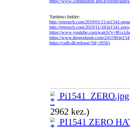
https://www.commodore.gen.tr/forum/ind
Yardımcı linkler:
http://retropcb.com/2019/01/21/pi1541-penn
http://retropcb.com/2019/11/18/pi1541-zero-
https://www.youtube.com/watch?v=8Gs1d
https://www.thegeekpub.com/241190/pi1541
https://csdb.dk/release/?id=20561
Pi1541_ZERO.jpg
2962 kez.)
PI1541 ZERO HAT