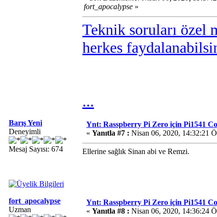
fort_apocalypse
»
Teknik soruları özel 
herkes faydalanabilsi
...
Barış Yeni
Ynt: Rasspberry Pi Zero için Pi1541 
Deneyimli
«
Yanıtla #7 :
Nisan 06, 2020, 14:32:21 
Mesaj Sayısı: 674
Ellerine sağlık Sinan abi ve Remzi.
fort_apocalypse
Ynt: Rasspberry Pi Zero için Pi1541 
Uzman
«
Yanıtla #8 :
Nisan 06, 2020, 14:36:24 