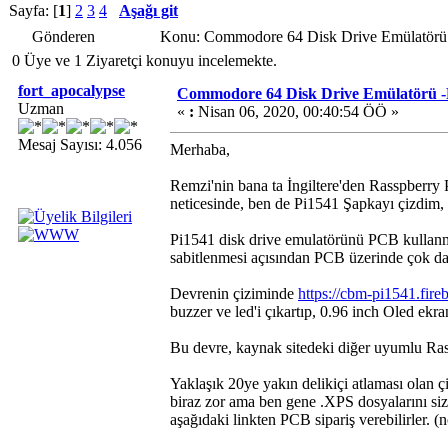
Sayfa: [
1
]
2
3
4
Aşağı git
Gönderen
Konu: Commodore 64 Disk Drive Emülatörü 
0 Üye ve 1 Ziyaretçi konuyu incelemekte.
fort_apocalypse
Commodore 64 Disk Drive Emülatörü -
Uzman
«
:
Nisan 06, 2020, 00:40:54 ÖÖ »
Mesaj Sayısı: 4.056
Merhaba,
Remzi'nin bana ta İngiltere'den Rasspberry
neticesinde, ben de Pi1541 Şapkayı çizdim, y
Pi1541 disk drive emulatörünü PCB kullan
sabitlenmesi açısından PCB üzerinde çok da
Devrenin çiziminde
https://cbm-pi1541.fir
buzzer ve led'i çıkartıp, 0.96 inch Oled ekran
Bu devre, kaynak sitedeki diğer uyumlu Rasp
Yaklaşık 20ye yakın delikiçi atlaması olan ç
biraz zor ama ben gene .XPS dosyalarını si
aşağıdaki linkten PCB sipariş verebilirler. (