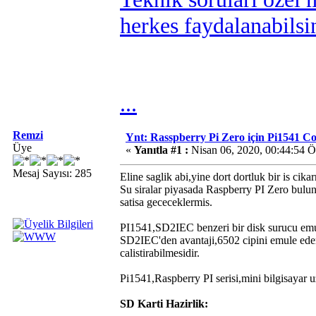
herkes faydalanabilsi
...
Remzi
Ynt: Rasspberry Pi Zero için Pi1541 
Üye
«
Yanıtla #1 :
Nisan 06, 2020, 00:44:54 
Mesaj Sayısı: 285
Eline saglik abi,yine dort dortluk bir is cika
Su siralar piyasada Raspberry PI Zero bulun
satisa gececeklermis.
PI1541,SD2IEC benzeri bir disk surucu emu
SD2IEC'den avantaji,6502 cipini emule eder
calistirabilmesidir.
Pi1541,Raspberry PI serisi,mini bilgisayar uz
SD Karti Hazirlik: