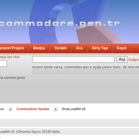
syon Projesi
Medya
Yardım
Ara
Giriş Yap
Kayıt
eya
üye olun
.
Gelişm
insanın içinde varsa, commodore.gen.tr açığa çıkarır bunu.. bir nevi ret
ma süresini giriniz
re
Commodore Yazılım
OneLoad64 v5
oad64 v5 (Okunma Sayısı 25190 defa)
.