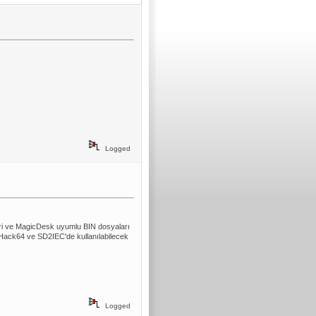
Logged
eri ve MagicDesk uyumlu BIN dosyaları
Hack64 ve SD2IEC'de kullanılabilecek
Logged