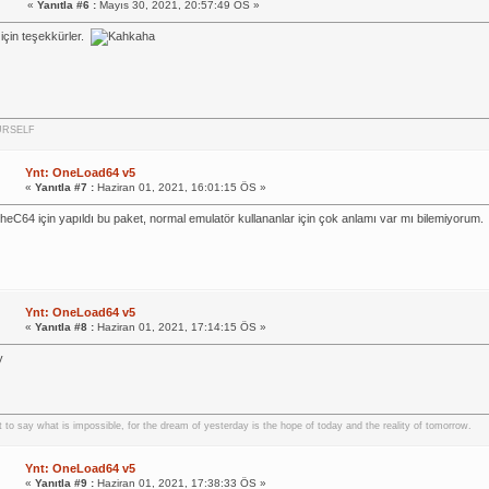
«
Yanıtla #6 :
Mayıs 30, 2021, 20:57:49 ÖS »
için teşekkürler.
URSELF
Ynt: OneLoad64 v5
«
Yanıtla #7 :
Haziran 01, 2021, 16:01:15 ÖS »
eC64 için yapıldı bu paket, normal emulatör kullananlar için çok anlamı var mı bilemiyorum.
Ynt: OneLoad64 v5
«
Yanıtla #8 :
Haziran 01, 2021, 17:14:15 ÖS »
yy
cult to say what is impossible, for the dream of yesterday is the hope of today and the reality of tomorrow.
Ynt: OneLoad64 v5
«
Yanıtla #9 :
Haziran 01, 2021, 17:38:33 ÖS »