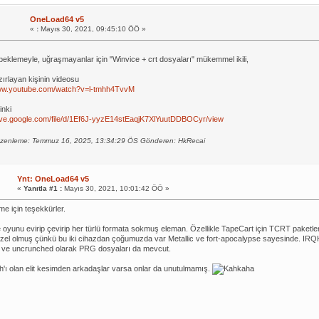
OneLoad64 v5
«
:
Mayıs 30, 2021, 09:45:10 ÖÖ »
 beklemeyle, uğraşmayanlar için "Winvice + crt dosyaları" mükemmel ikili,
zırlayan kişinin videosu
www.youtube.com/watch?v=l-tmhh4TvvM
inki
rive.google.com/file/d/1Ef6J-yyzE14stEaqjK7XlYuutDDBOCyr/view
zenleme: Temmuz 16, 2025, 13:34:29 ÖS Gönderen: HkRecai
Ynt: OneLoad64 v5
«
Yanıtla #1 :
Mayıs 30, 2021, 10:01:42 ÖÖ »
rme için teşekkürler.
 oyunu evirip çevirip her türlü formata sokmuş eleman. Özellikle TapeCart için TCRT paketl
zel olmuş çünkü bu iki cihazdan çoğumuzda var Metallic ve fort-apocalypse sayesinde. IRQ
 ve uncrunched olarak PRG dosyaları da mevcut.
'ı olan elit kesimden arkadaşlar varsa onlar da unutulmamış.