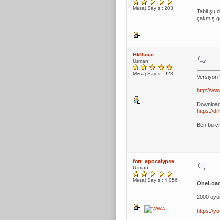
Mesaj Sayısı: 203
Tabii şu 
çakmış ge
HkRecai
Uzman
Mesaj Sayısı: 928
Versiyon 
http://ww
Downloa
https://
Ben bu cr
fort_apocalypse
Uzman
Mesaj Sayısı: 4.056
OneLoad
2000 oyu
https://y