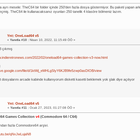
da ayrı mesele: TheC64 bir folder içinde 250'den fazla dosya göstermiyor. Bu paketi yapan ar
çmiş. TheC64 ile kullanacaksanız oyunları 250 tanelik 4 klasöre bölmeniz lazım.
Ynt: OneLoad64 v5
«
Yanıtla #10 :
Nisan 10, 2022, 11:15:49 ÖÖ »
3 çıkmış
w.indieretronews.com/2022/02/oneload64-games-collection-v3-now.html
d
drive.google.com/file/d/1ktWj_eMHLgSIyY6KJB9fe5zwp0asDIOB/view
t dosyalarını arcade kabinde kullanıyorum disketti kasetti beklemek yok şlak diye açılıyor
Ynt: OneLoad64 v5
«
Yanıtla #11 :
Ocak 27, 2023, 01:27:08 ÖÖ »
64 Games Collection
v4
(Commodore 64 / C64)
ndan fazla Commodore64 arşivi.
outu.be/qNxJwLujaN8