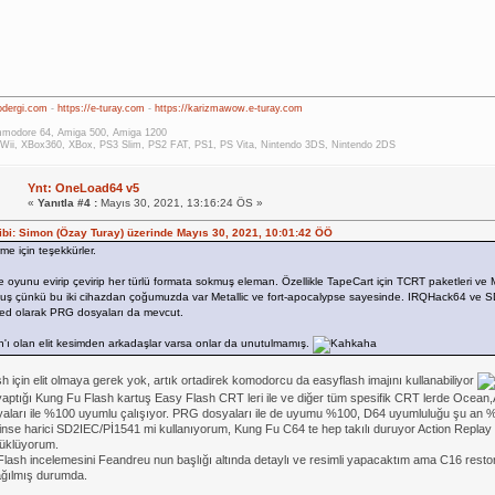
rodergi.com
-
https://e-turay.com
-
https://karizmawow.e-turay.com
modore 64, Amiga 500, Amiga 1200
Wii, XBox360, XBox, PS3 Slim, PS2 FAT, PS1, PS Vita, Nintendo 3DS, Nintendo 2DS
Ynt: OneLoad64 v5
«
Yanıtla #4 :
Mayıs 30, 2021, 13:16:24 ÖS »
hibi: Simon (Özay Turay) üzerinde Mayıs 30, 2021, 10:01:42 ÖÖ
rme için teşekkürler.
 oyunu evirip çevirip her türlü formata sokmuş eleman. Özellikle TapeCart için TCRT paketleri v
uş çünkü bu iki cihazdan çoğumuzda var Metallic ve fort-apocalypse sayesinde. IRQHack64 ve S
ed olarak PRG dosyaları da mevcut.
'ı olan elit kesimden arkadaşlar varsa onlar da unutulmamış.
h için elit olmaya gerek yok, artık ortadirek komodorcu da easyflash imajını kullanabiliyor
 yaptığı Kung Fu Flash kartuş Easy Flash CRT leri ile ve diğer tüm spesifik CRT lerde Ocean,
ları ile %100 uyumlu çalışıyor. PRG dosyaları ile de uyumu %100, D64 uyumluluğu şu an %
çinse harici SD2IEC/Pİ1541 mi kullanıyorum, Kung Fu C64 te hep takılı duruyor Action Replay i
yüklüyorum.
lash incelemesini Feandreu nun başlığı altında detaylı ve resimli yapacaktım ama C16 res
ağılmış durumda.