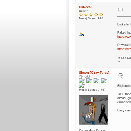
HkRecai
Uzman
Mesaj Sayısı: 928
Disketle,
Paketi ha
https://
Dowload l
https://d
«
Son Dü
»
Simon (Özay Turay)
Yönetici
Bilgilendi
Mesaj Sayısı: 7.757
1030 tane
olması gü
crunched
EasyFlash
Commodore Forever