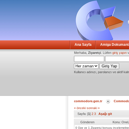
Ana Sayfa
Amiga Dokumanta
Merhaba,
Ziyaretçi
. Lütfen
giriş yapın
v
Kullanıcı adınızı, parolanızı ve aktif kal
commodore.gen.tr
Commodo
« önceki
sonraki »
Sayfa: [
1
]
2
3
Aşağı git
Gönderen
Konu: OneL
0 Üye ve 1 Ziyaretçi konuyu incelemekte