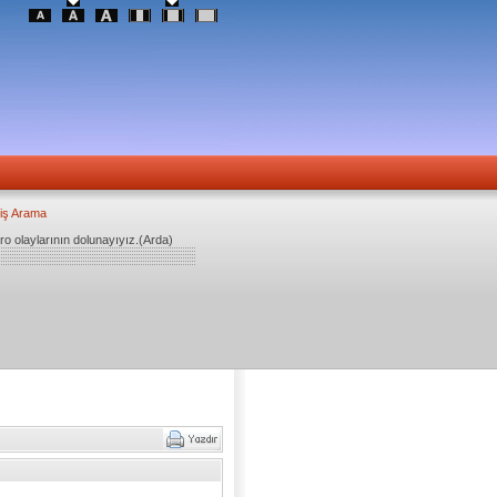
iş Arama
ro olaylarının dolunayıyız.(Arda)