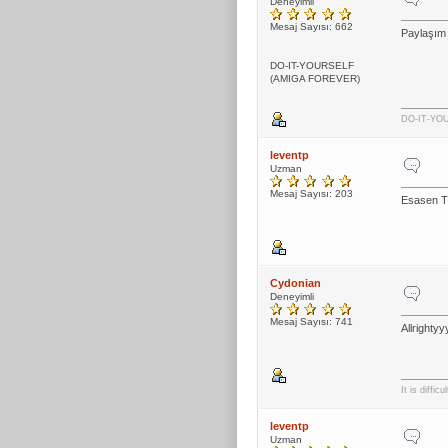
Deneyimli
Mesaj Sayısı: 662
Paylaşım 
DO-IT-YOURSELF
(AMIGA FOREVER)
DO-IT-YO
leventp
Uzman
Mesaj Sayısı: 203
Esasen Th
Cydonian
Deneyimli
Mesaj Sayısı: 741
Allrighty
It is diffi
leventp
Uzman