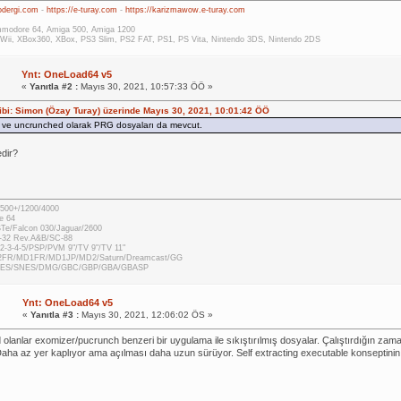
rodergi.com
-
https://e-turay.com
-
https://karizmawow.e-turay.com
modore 64, Amiga 500, Amiga 1200
Wii, XBox360, XBox, PS3 Slim, PS2 FAT, PS1, PS Vita, Nintendo 3DS, Nintendo 2DS
Ynt: OneLoad64 v5
«
Yanıtla #2 :
Mayıs 30, 2021, 10:57:33 ÖÖ »
hibi: Simon (Özay Turay) üzerinde Mayıs 30, 2021, 10:01:42 ÖÖ
 ve uncrunched olarak PRG dosyaları da mevcut.
edir?
500+/1200/4000
e 64
STe/Falcon 030/Jaguar/2600
-32 Rev.A&B/SC-88
2-3-4-5/PSP/PVM 9"/TV 9"/TV 11"
2FR/MD1FR/MD1JP/MD2/Saturn/Dreamcast/GG
 NES/SNES/DMG/GBC/GBP/GBA/GBASP
Ynt: OneLoad64 v5
«
Yanıtla #3 :
Mayıs 30, 2021, 12:06:02 ÖS »
olanlar exomizer/pucrunch benzeri bir uygulama ile sıkıştırılmış dosyalar. Çalıştırdığın zaman 
 Daha az yer kaplıyor ama açılması daha uzun sürüyor. Self extracting executable konseptinin