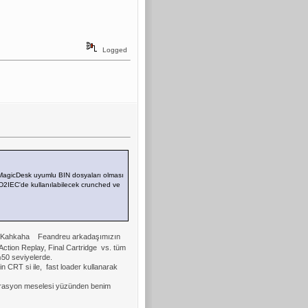
Logged
e MagicDesk uyumlu BIN dosyaları olması
D2IEC'de kullanılabilecek crunched ve
Feandreu arkadaşımızın
Action Replay, Final Cartridge vs. tüm
50 seviyelerde.
n CRT si ile, fast loader kullanarak
torasyon meselesi yüzünden benim