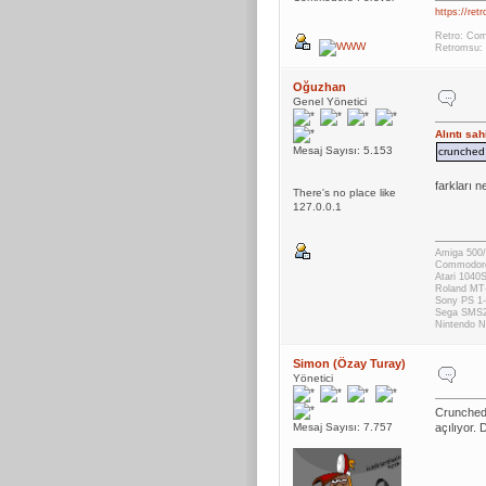
https://ret
Retro: Com
Retromsu: 
Oğuzhan
Genel Yönetici
Alıntı sa
Mesaj Sayısı: 5.153
crunched
farkları n
There's no place like
127.0.0.1
Amiga 500/
Commodor
Atari 1040
Roland MT
Sony PS 1-
Sega SMS
Nintendo
Simon (Özay Turay)
Yönetici
Crunched 
Mesaj Sayısı: 7.757
açılıyor.