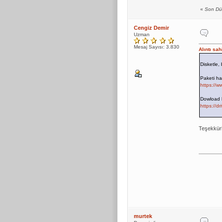
«
Son Dü
Cengiz Demir
Uzman
Mesaj Sayısı: 3.830
Alıntı sa
Disketle,
Paketi ha
https://
Dowload l
https://
Teşekkürl
murtek