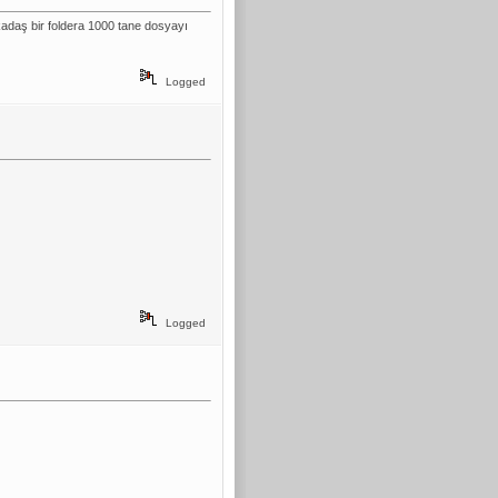
kadaş bir foldera 1000 tane dosyayı
Logged
Logged