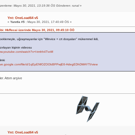
zenleme: Mayıs 30, 2021, 13:19:36 ÖS Gönderen: runal
»
Ynt: OneLoad64 v5
«
Yanıtla #5 :
Mayıs 30, 2021, 17:40:49 ÖS »
hibi: HkRecai üzerinde Mayıs 30, 2021, 09:45:10 ÖÖ
 beklemeyle, uğraşmayanlar için "Winvice + crt dosyaları" mükemmel ikili,
zırlayan kişinin videosu
www.youtube.com/watch?v=l-tmhh4TvvM
inki
drive.google.com/file/d/1qEpENfOZOObBPPwjE6-HdegEDhDMAYTI/view
er. Attım arşive
Ynt: OneLoad64 v5