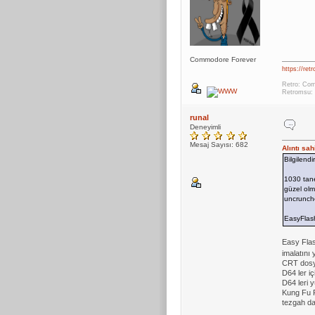
Commodore Forever
https://ret
Retro: Com
Retromsu: 
runal
Deneyimli
Mesaj Sayısı: 682
Alıntı sa
Bilgilendi
1030 tane
güzel olm
uncrunch
EasyFlash
Easy Flas
imalatını
CRT dosya
D64 ler i
D64 leri 
Kung Fu F
tezgah d