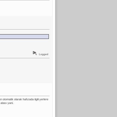
Logged
otomatik olarak hafızada ilgili yerlere
 atası yani.