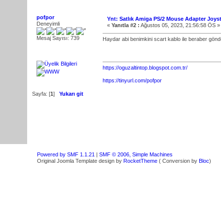
pofpor
Ynt: Satlık Amiga PS/2 Mouse Adapter Joysti
Deneyimli
«
Yanıtla #2 :
Ağustos 05, 2023, 21:56:58 ÖS »
Mesaj Sayısı: 739
Haydar abi benimkini scart kablo ile beraber gönde
https://oguzaltintop.blogspot.com.tr/
https://tinyurl.com/pofpor
Sayfa: [
1
]
Yukarı git
Powered by SMF 1.1.21
|
SMF © 2006, Simple Machines
Original Joomla Template design by
RocketTheme
( Conversion by
Bloc
)