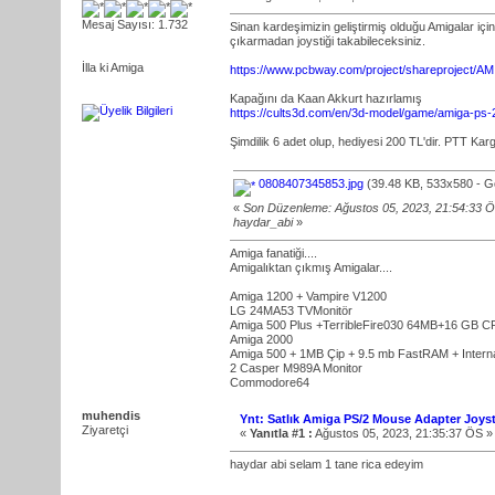
Mesaj Sayısı: 1.732
Sinan kardeşimizin geliştirmiş olduğu Amigalar için
çıkarmadan joystiği takabileceksiniz.
İlla ki Amiga
https://www.pcbway.com/project/shareproj
Kapağını da Kaan Akkurt hazırlamış
https://cults3d.com/en/3d-model/game/amiga-ps-2
Şimdilik 6 adet olup, hediyesi 200 TL'dir. PTT Kargo
0808407345853.jpg
(39.48 KB, 533x580 - G
«
Son Düzenleme: Ağustos 05, 2023, 21:54:33 
haydar_abi
»
Amiga fanatiği....
Amigalıktan çıkmış Amigalar....
Amiga 1200 + Vampire V1200
LG 24MA53 TVMonitör
Amiga 500 Plus +TerribleFire030 64MB+16 GB C
Amiga 2000
Amiga 500 + 1MB Çip + 9.5 mb FastRAM + Inte
2 Casper M989A Monitor
Commodore64
muhendis
Ynt: Satlık Amiga PS/2 Mouse Adapter Joysti
Ziyaretçi
«
Yanıtla #1 :
Ağustos 05, 2023, 21:35:37 ÖS »
haydar abi selam 1 tane rica edeyim