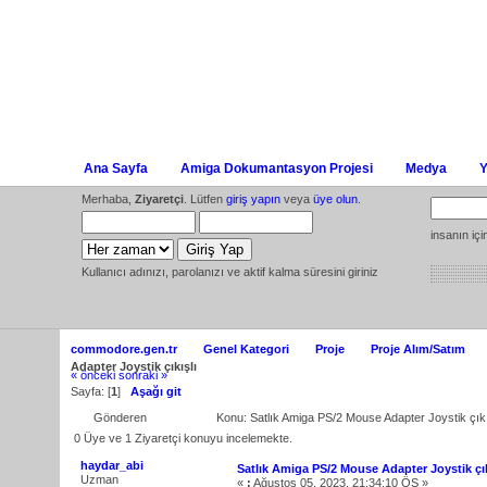
Ana Sayfa
Amiga Dokumantasyon Projesi
Medya
Y
Merhaba,
Ziyaretçi
. Lütfen
giriş yapın
veya
üye olun
.
insanın iç
Kullanıcı adınızı, parolanızı ve aktif kalma süresini giriniz
commodore.gen.tr
Genel Kategori
Proje
Proje Alım/Satım
Adapter Joystik çıkışlı
« önceki
sonraki »
Sayfa: [
1
]
Aşağı git
Gönderen
Konu: Satlık Amiga PS/2 Mouse Adapter Joystik çı
0 Üye ve 1 Ziyaretçi konuyu incelemekte.
haydar_abi
Satlık Amiga PS/2 Mouse Adapter Joystik çık
Uzman
«
:
Ağustos 05, 2023, 21:34:10 ÖS »