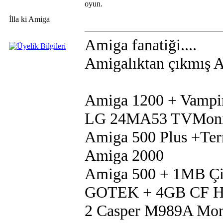
oyun.
İlla ki Amiga
Amiga fanatiği....
Amigalıktan çıkmış Am
Amiga 1200 + Vampi
LG 24MA53 TVMoni
Amiga 500 Plus +Te
Amiga 2000
Amiga 500 + 1MB Çip
GOTEK + 4GB CF 
2 Casper M989A Mon