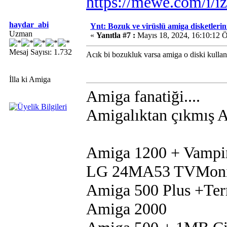
https://mewe.com/i/i
haydar_abi
Ynt: Bozuk ve virüslü amiga disketlerini 
Uzman
«
Yanıtla #7 :
Mayıs 18, 2024, 16:10:12 
Mesaj Sayısı: 1.732
Acık bi bozukluk varsa amiga o diski kulla
İlla ki Amiga
Amiga fanatiği....
Amigalıktan çıkmış Am
Amiga 1200 + Vampi
LG 24MA53 TVMoni
Amiga 500 Plus +Te
Amiga 2000