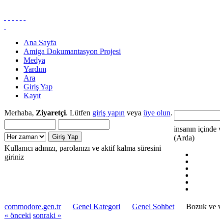
Ana Sayfa
Amiga Dokumantasyon Projesi
Medya
Yardım
Ara
Giriş Yap
Kayıt
Merhaba,
Ziyaretçi
. Lütfen
giriş yapın
veya
üye olun
.
insanın içinde 
(Arda)
Kullanıcı adınızı, parolanızı ve aktif kalma süresini
giriniz
commodore.gen.tr
Genel Kategori
Genel Sohbet
Bozuk ve vi
« önceki
sonraki »