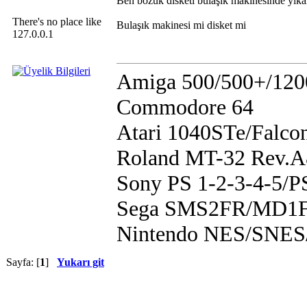
Ben bozuk disketi bulaşık makinesinde yı
There's no place like
Bulaşık makinesi mi disket mi
127.0.0.1
Amiga 500/500+/120
Commodore 64
Atari 1040STe/Falco
Roland MT-32 Rev.
Sony PS 1-2-3-4-5/
Sega SMS2FR/MD1F
Nintendo NES/SN
Sayfa: [
1
]
Yukarı git