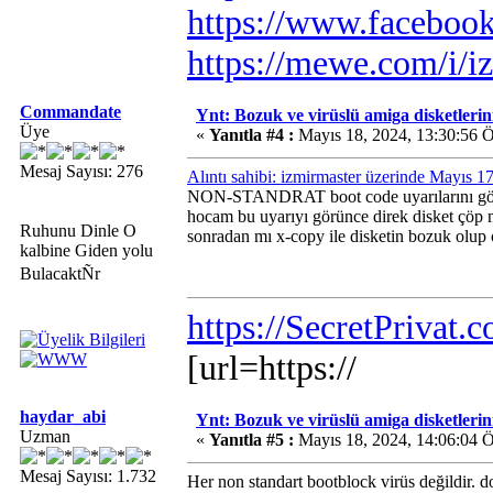
https://www.faceboo
https://mewe.com/i/i
Commandate
Ynt: Bozuk ve virüslü amiga disketlerini 
Üye
«
Yanıtla #4 :
Mayıs 18, 2024, 13:30:56 
Mesaj Sayısı: 276
Alıntı sahibi: izmirmaster üzerinde Mayıs 
NON-STANDRAT boot code uyarılarını gö
hocam bu uyarıyı görünce direk disket çöp m
Ruhunu Dinle O
sonradan mı x-copy ile disketin bozuk olup 
kalbine Giden yolu
BulacaktÑr
https://SecretPrivat.
[url=https://
haydar_abi
Ynt: Bozuk ve virüslü amiga disketlerini 
Uzman
«
Yanıtla #5 :
Mayıs 18, 2024, 14:06:04 
Mesaj Sayısı: 1.732
Her non standart bootblock virüs değildir. 