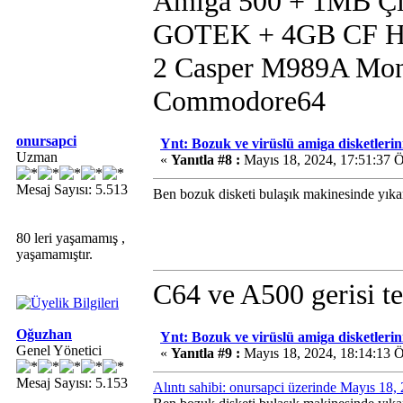
Amiga 500 + 1MB Çip
GOTEK + 4GB CF 
2 Casper M989A Mon
Commodore64
onursapci
Ynt: Bozuk ve virüslü amiga disketlerini 
Uzman
«
Yanıtla #8 :
Mayıs 18, 2024, 17:51:37 
Mesaj Sayısı: 5.513
Ben bozuk disketi bulaşık makinesinde yı
80 leri yaşamamış ,
yaşamamıştır.
C64 ve A500 gerisi te
Oğuzhan
Ynt: Bozuk ve virüslü amiga disketlerini 
Genel Yönetici
«
Yanıtla #9 :
Mayıs 18, 2024, 18:14:13 
Mesaj Sayısı: 5.153
Alıntı sahibi: onursapci üzerinde Mayıs 18