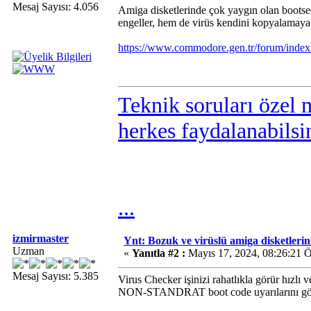
Mesaj Sayısı: 4.056
Amiga disketlerinde çok yaygın olan bootsect
engeller, hem de virüs kendini kopyalamaya çal
https://www.commodore.gen.tr/forum/inde
Teknik soruları özel 
herkes faydalanabilsi
...
izmirmaster
Ynt: Bozuk ve virüslü amiga disketlerini 
Uzman
«
Yanıtla #2 :
Mayıs 17, 2024, 08:26:21 
Mesaj Sayısı: 5.385
Virus Checker işinizi rahatlıkla görür hızlı v
NON-STANDRAT boot code uyarılarını gör