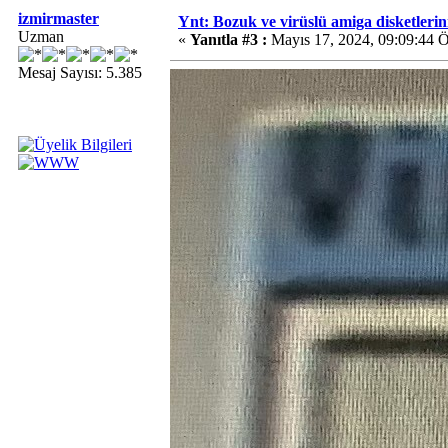
izmirmaster
Ynt: Bozuk ve virüslü amiga disketlerini 
Uzman
«
Yanıtla #3 :
Mayıs 17, 2024, 09:09:44 
Mesaj Sayısı: 5.385