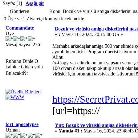
Sayfa: [
1
]
Aşağı git
Gönderen
Konu: Bozuk ve virüslü amiga disketlerini na
0 Üye ve 1 Ziyaretçi konuyu incelemekte.
Commandate
Bozuk ve virüslü amiga disketlerini nasıl
Üye
«
:
Mayıs 16, 2024, 20:15:40 ÖS »
Mesaj Sayısı: 276
Merhaba arkadaşlar amiga 500 var elimde çok 
ayırabilmem için Program önerisi istiyorum
Alıntı
Ruhunu Dinle O
(x-Copy var elimde onlamı yapsam ve ne şe
kalbine Giden yolu
100 civarı disketi takıp okutup arızalı olanla
BulacaktÑr
virüsler için program tavsiyeside istiyorum 
https://SecretPrivat.
[url=https://
fort_apocalypse
Ynt: Bozuk ve virüslü amiga disketlerini 
Uzman
«
Yanıtla #1 :
Mayıs 16, 2024, 23:48:43 