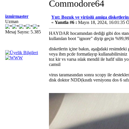
Commodore64
izmirmaster
Ynt: Bozuk ve virüslü amiga disketlerini 
Uzman
«
Yanıtla #6 :
Mayıs 18, 2024, 16:01:35 
Mesaj Sayısı: 5.385
HAYDAR hocamından dediği gibi dos standard
kullanılan boot "ignore" diyip geçin %99,9
disketlerin içine bakın, aşağıdaki resimdeki g
veya ibm pcde formatlayıp kullanabilirsiniz
toz kir vs varsa ıslak mendil ile hafif silin
camsil
virus taramasından sonra xcopy ile desteklene
disk doktor NDD(kısıtlı versiyonu dos 6 s