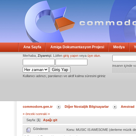
Ana Sayfa
Amiga Dokumantasyon Projesi
Medya
Y
Merhaba,
Ziyaretçi
. Lütfen
giriş yapın
veya
üye olun
.
insanın içinde v
Kullanıcı adınızı, parolanızı ve aktif kalma süresini giriniz
commodore.gen.tr
Diğer Nostaljik Bilgisayarlar
Amstrad
« önceki
sonraki »
Sayfa: [
1
]
Aşağı git
Gönderen
Konu: MUSIC IS AWESOME (derleme müzik dis