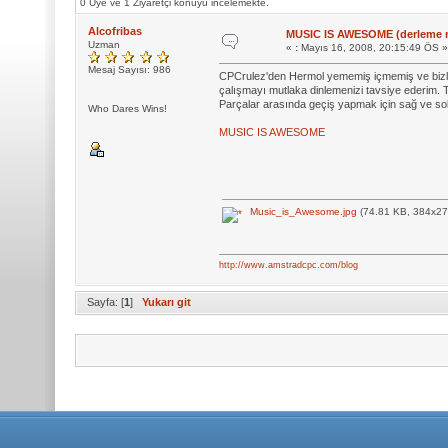
0 Üye ve 1 Ziyaretçi konuyu incelemekte.
Alcofribas
MUSIC IS AWESOME (derleme m
Uzman
«
:
Mayıs 16, 2008, 20:15:49 ÖS »
Mesaj Sayısı: 986
CPCrulez'den Hermol yememiş içmemiş ve bizler
çalışmayı mutlaka dinlemenizi tavsiye ederim.
Parçalar arasında geçiş yapmak için sağ ve sol o
Who Dares Wins!
MUSIC IS AWESOME
Music_is_Awesome.jpg
(74.81 KB, 384x270
http://www.amstradcpc.com/blog
Sayfa: [
1
]
Yukarı git