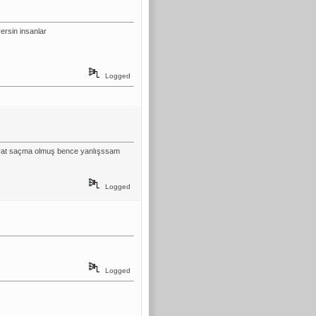
ersin insanlar
Logged
 fiyat saçma olmuş bence yanlışssam
Logged
Logged