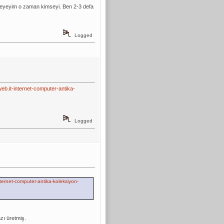
meyeyim o zaman kimseyi. Ben 2-3 defa
Logged
eb.it-internet-computer-antika-
Logged
nternet-computer-antika-koleksiyon-
ı üretmiş.