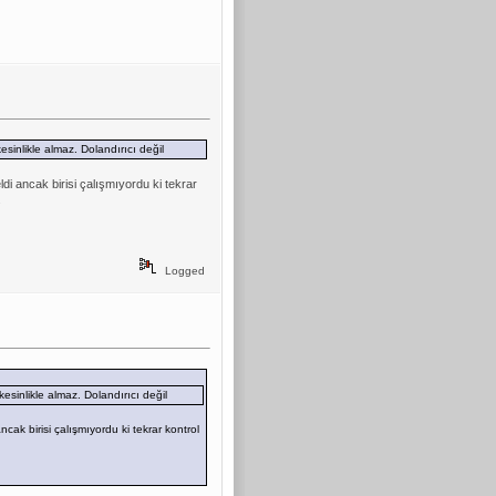
sinlikle almaz. Dolandırıcı değil
di ancak birisi çalışmıyordu ki tekrar
.
Logged
esinlikle almaz. Dolandırıcı değil
ak birisi çalışmıyordu ki tekrar kontrol