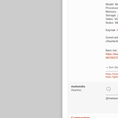
Model: We
Processo
Memory: 
Storage: 
Video: V
Notes: W
Kaynak:
Genel anl
cihazlard
İlave not:
https://w
98709370
«
Son Dü
https://met
https://gi
muhendis
Ziyaretçi
@metaone 
Commandate