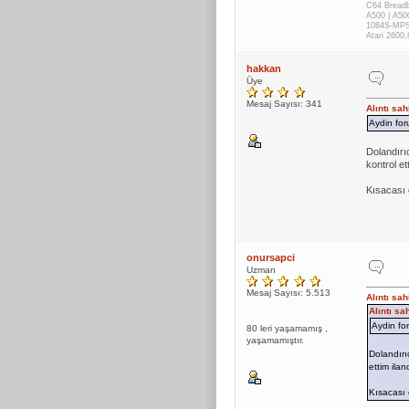
C64 Breadbi
A500 | A50
1084S-MPS
Atari 2600
hakkan
Üye
Mesaj Sayısı: 341
Alıntı sa
Aydin for
Dolandırı
kontrol et
Kısacası 
onursapci
Uzman
Mesaj Sayısı: 5.513
Alıntı sa
Alıntı s
Aydin for
80 leri yaşamamış ,
yaşamamıştır.
Dolandırı
ettim ila
Kısacası 