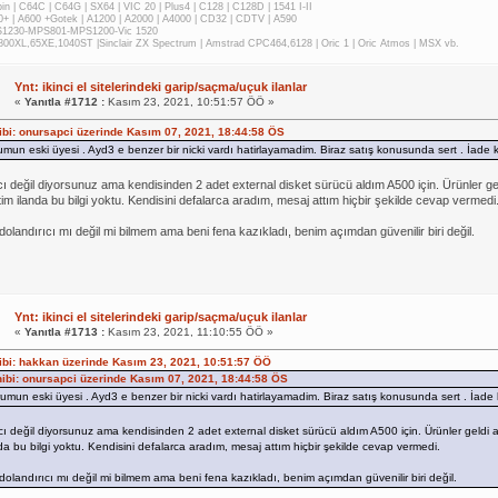
n | C64C | C64G | SX64 | VIC 20 | Plus4 | C128 | C128D | 1541 I-II
0+ | A600 +Gotek | A1200 | A2000 | A4000 | CD32 | CDTV | A590
1230-MPS801-MPS1200-Vic 1520
,800XL,65XE,1040ST |Sinclair ZX Spectrum | Amstrad CPC464,6128 | Oric 1 | Oric Atmos | MSX vb.
Ynt: ikinci el sitelerindeki garip/saçma/uçuk ilanlar
«
Yanıtla #1712 :
Kasım 23, 2021, 10:51:57 ÖÖ »
hibi: onursapci üzerinde Kasım 07, 2021, 18:44:58 ÖS
umun eski üyesi . Ayd3 e benzer bir nicki vardı hatirlayamadim. Biraz satış konusunda sert . İade ke
cı değil diyorsunuz ama kendisinden 2 adet external disket sürücü aldım A500 için. Ürünler gel
tim ilanda bu bilgi yoktu. Kendisini defalarca aradım, mesaj attım hiçbir şekilde cevap vermedi
dolandırıcı mı değil mi bilmem ama beni fena kazıkladı, benim açımdan güvenilir biri değil.
Ynt: ikinci el sitelerindeki garip/saçma/uçuk ilanlar
«
Yanıtla #1713 :
Kasım 23, 2021, 11:10:55 ÖÖ »
hibi: hakkan üzerinde Kasım 23, 2021, 10:51:57 ÖÖ
ahibi: onursapci üzerinde Kasım 07, 2021, 18:44:58 ÖS
umun eski üyesi . Ayd3 e benzer bir nicki vardı hatirlayamadim. Biraz satış konusunda sert . İade k
cı değil diyorsunuz ama kendisinden 2 adet external disket sürücü aldım A500 için. Ürünler geldi anc
nda bu bilgi yoktu. Kendisini defalarca aradım, mesaj attım hiçbir şekilde cevap vermedi.
dolandırıcı mı değil mi bilmem ama beni fena kazıkladı, benim açımdan güvenilir biri değil.