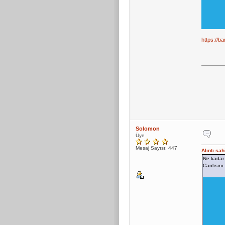
https://b
Solomon
Üye
Mesaj Sayısı: 447
Alıntı sa
Ne kadar 
Canlısını