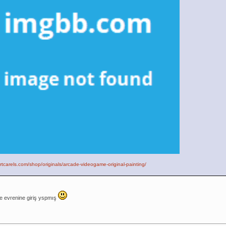
artcarels.com/shop/originals/arcade-videogame-original-painting/
 evrenine giriş yspmış