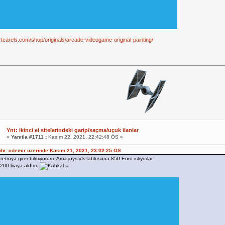
artcarels.com/shop/originals/arcade-videogame-original-painting/
Ynt: ikinci el sitelerindeki garip/saçma/uçuk ilanlar
«
Yanıtla #1711 :
Kasım 22, 2021, 22:42:48 ÖS »
hibi: cdemir üzerinde Kasım 21, 2021, 23:02:25 ÖS
retroya girer bilmiyorum. Ama joystick tablosuna 850 Euro istiyorlar.
 200 liraya aldım.