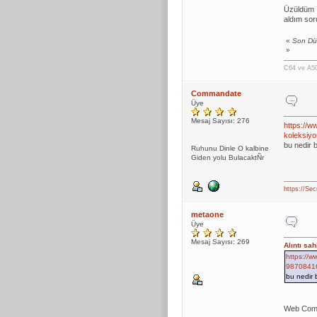
Üzüldüm .
aldım so
«
Son Dü
»
C64 ve A500
Commandate
Üye
Mesaj Sayısı: 276
https://w
koleksiy
bu nedir b
Ruhunu Dinle O kalbine
Giden yolu BulacaktÑr
https://Sec
metaone
Üye
Mesaj Sayısı: 269
Alıntı sa
https://w
9870841
bu nedir 
Web Compu