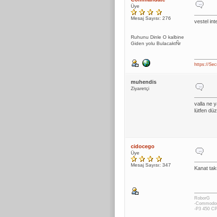
Üye
Mesaj Sayısı: 276
vestel in
Ruhunu Dinle O kalbine
Giden yolu BulacaktÑr
https://Sec
muhendis
Ziyaretçi
valla ne 
lütfen düz
cidocego
Üye
Mesaj Sayısı: 347
Kanat tak
RoborG
-Commodor
-P3 450 CP