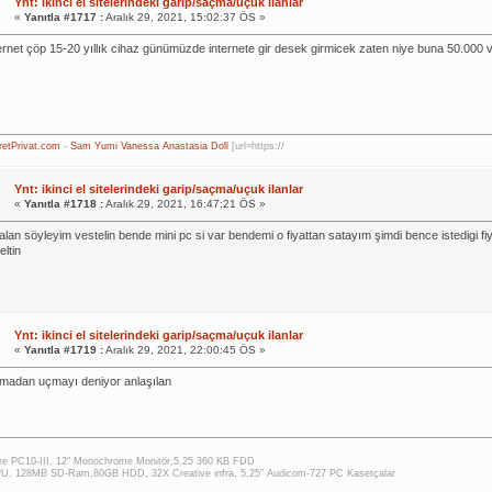
Ynt: ikinci el sitelerindeki garip/saçma/uçuk ilanlar
«
Yanıtla #1717 :
Aralık 29, 2021, 15:02:37 ÖS »
ternet çöp 15-20 yıllık cihaz günümüzde internete gir desek girmicek zaten niye buna 50.000 v
retPrivat.com
-
Sam
Yumi
Vanessa
Anastasia Doll
[url=https://
Ynt: ikinci el sitelerindeki garip/saçma/uçuk ilanlar
«
Yanıtla #1718 :
Aralık 29, 2021, 16:47:21 ÖS »
yalan söyleyim vestelin bende mini pc si var bendemi o fiyattan satayım şimdi bence istedigi
eltin
Ynt: ikinci el sitelerindeki garip/saçma/uçuk ilanlar
«
Yanıtla #1719 :
Aralık 29, 2021, 22:00:45 ÖS »
madan uçmayı deniyor anlaşılan
e PC10-III, 12" Monochrome Monitör,5.25 360 KB FDD
U, 128MB SD-Ram,80GB HDD, 32X Creative infra, 5,25" Audicom-727 PC Kasetçalar