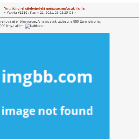
Ynt: ikinci el sitelerindeki garip/saçma/uçuk ilanlar
«
Yanıtla #1710 :
Kasım 21, 2021, 23:02:25 ÖS »
retroya girer bilmiyorum. Ama joystick tablosuna 850 Euro istiyorlar.
 200 liraya aldım.