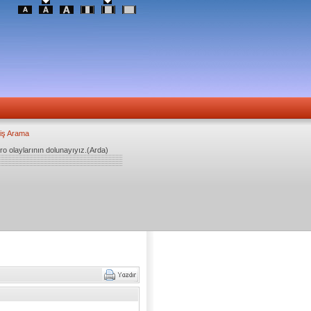
iş Arama
ro olaylarının dolunayıyız.(Arda)