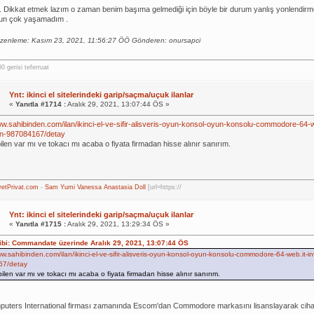
 Dikkat etmek lazım o zaman benim başıma gelmediği için böyle bir durum yanlış yonlendir
run çok yaşamadım .
zenleme: Kasım 23, 2021, 11:56:27 ÖÖ Gönderen: onursapci
 gerisi teferruat
Ynt: ikinci el sitelerindeki garip/saçma/uçuk ilanlar
«
Yanıtla #1714 :
Aralık 29, 2021, 13:07:44 ÖS »
ww.sahibinden.com/ilan/ikinci-el-ve-sifir-alisveris-oyun-konsol-oyun-konsolu-commodore-64-w
on-987084167/detay
ilen var mı ve tokacı mı acaba o fiyata firmadan hisse alınır sanırım.
retPrivat.com
-
Sam
Yumi
Vanessa
Anastasia Doll
[url=https://
Ynt: ikinci el sitelerindeki garip/saçma/uçuk ilanlar
«
Yanıtla #1715 :
Aralık 29, 2021, 13:29:34 ÖS »
hibi: Commandate üzerinde Aralık 29, 2021, 13:07:44 ÖS
ww.sahibinden.com/ilan/ikinci-el-ve-sifir-alisveris-oyun-konsol-oyun-konsolu-commodore-64-web.it-i
67/detay
bilen var mı ve tokacı mı acaba o fiyata firmadan hisse alınır sanırım.
ters International firması zamanında Escom'dan Commodore markasını lisanslayarak cihaz