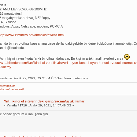
b-It
r: AMD Elan SC405 66-100MHz
16 megabytes!
2 megabyte flash-drive, 3.5" floppy
GA, S-Video
indows, Apps, Netscape, modem, PCMCIA
http://www.zimmers.net/cbmpics/cwebit.html
amda bir retro cihaz kapsamına girse de ilandaki şekilde bir değeri olduğuna inanmak güç. C
an değil neticede.
 Aynı kişinin aynı fiyata farklı bir cihazı daha var. Bu kişinin artık nasıl hayalleri varsa
ww.sahibinden.com/ilan/ikinci-el-ve-sifir-alisveris-oyun-konsol-oyun-konsolu-vestel-internet-t
3/detay
zenleme: Aralık 29, 2021, 13:35:54 ÖS Gönderen: metaone
»
esev.itch.io/
thub.com/metaone70
Ynt: ikinci el sitelerindeki garip/saçma/uçuk ilanlar
«
Yanıtla #1716 :
Aralık 29, 2021, 14:57:49 ÖS »
bende gördüm o ilanı şaka gibi