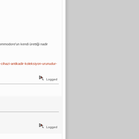
ommodore'un kendi ürettiği nadir
v-cihazi-antikadir-koleksiyon-urunudur-
Logged
Logged