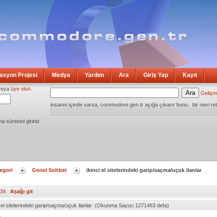
syon Projesi
Medya
Yardım
Ara
Giriş Yap
Kayıt
eya
üye olun
.
Gelişm
insanın içinde varsa, commodore.gen.tr açığa çıkarır bunu.. bir nevi ret
ma süresini giriniz
egori
Genel Sohbet
ikinci el sitelerindeki garip/saçma/uçuk ilanlar
34
Aşağı git
i el sitelerindeki garip/saçma/uçuk ilanlar (Okunma Sayısı 1271463 defa)
.