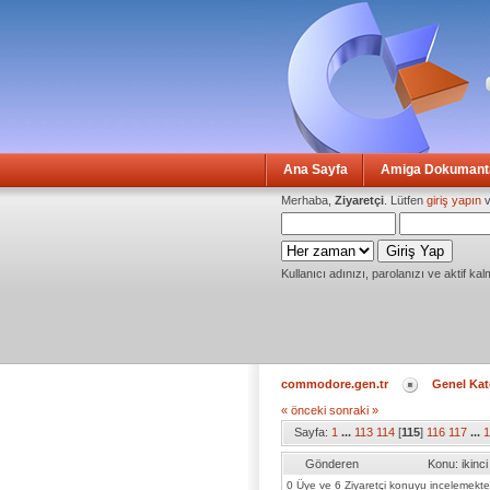
Ana Sayfa
Amiga Dokumanta
Merhaba,
Ziyaretçi
. Lütfen
giriş yapın
v
Kullanıcı adınızı, parolanızı ve aktif kal
commodore.gen.tr
Genel Kat
« önceki
sonraki »
Sayfa:
1
...
113
114
[
115
]
116
117
...
1
Gönderen
Konu: ikinc
0 Üye ve 6 Ziyaretçi konuyu incelemekte