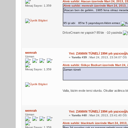
Alıntı sahibi: Atacan üzerinde Mart 24, 2013, 
Mesaj Sayısı: 1.359
Alıntı sahibi: memrah üzerinde Mart 24, 2013,
Atacan ben de gelirim.. 1985 fena olmaz mesel
95 iyi abi
85'te 5 yaşındayım Aklım ermez
DrIceCream ne yapsin? 85'de -10 yasinda
мemrah
Ynt: ZAMAN TÜNELİ 1994 yılı yazıcıoğl
Uzman
«
Yanıtla #39 :
Mart 24, 2013, 23:34:07 ÖS 
Alıntı sahibi: Gökçe Bozkurt üzerinde Mart 24,
Mesaj Sayısı: 1.359
Zaman tüneli
Valla, bizim evde tersi olurdu. Okullar acilinca
мemrah
Ynt: ZAMAN TÜNELİ 1994 yılı yazıcıoğl
Uzman
«
Yanıtla #40 :
Mart 24, 2013, 23:41:40 ÖS 
Alıntı sahibi: blackturk üzerinde Mart 24, 2013
Mesaj Sayısı: 1.359
Ben 3d oyunları çok az oynarım sebebi oyun olm