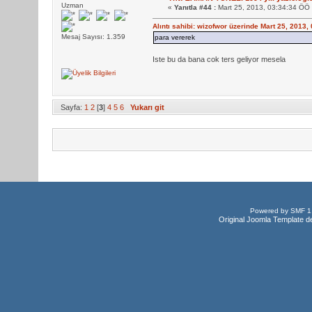
Uzman
«
Yanıtla #44 :
Mart 25, 2013, 03:34:34 ÖÖ
Alıntı sahibi: wizofwor üzerinde Mart 25, 2013
Mesaj Sayısı: 1.359
para vererek
Iste bu da bana cok ters geliyor mesela
Sayfa:
1
2
[
3
]
4
5
6
Yukarı git
Powered by SMF 1
Original Joomla Template d