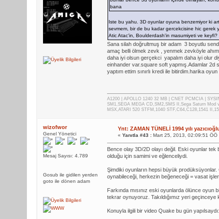
bana
Iste bu yahu. 3D oyunlar oyuna benzemiyor ki arti
sevmem, bir de bu kadar gercekcisine hic gerek 
Atic Atac'in, Boulderdash'in masumiyeti ve keyfi?
Sana silah doğrultmuş bir adam 3 boyutlu sende
amaç belli ölmek zevk , yenmek zevköyle ahım 
daha iyi olsun gerçekci yapalım daha iyi olur d
einhander var.square soft yapmış.Adamlar 2d s
yaptım ettim sınırlı kredi ile bitirdim.harika oyu
A1200 | APOLLO 1240 32 MB | CNET PCMCIA | SYS
SM1,SEGA MEGA CD,SM2,SMS II,Sega Saturn Mod 
MSX,ATARI 520 STFM,1040 STF,C64,C128,1541 II,1
wizofwor
Ynt: ZAMAN TÜNELİ 1994 yılı yazıcıoğl
Genel Yönetici
«
Yanıtla #43 :
Mart 25, 2013, 02:09:51 ÖÖ
Bence olay 3D/2D olayı değil. Eski oyunlar tek bi
Mesaj Sayısı: 4.789
olduğu için samimi ve eğlenceliydi.
Şimdiki oyunların hepsi büyük prodüksüyonlar. O
Gosub ile gidilen yerden
oynabileceği, herkezin beğeneceği = vasat işler
goto ile dönen adam
Farkında mısınız eski oyunlarda ölünce oyun bit
tekrar oynuyoruz. Takıldığımız yeri geçinceye 
Konuyla ilgili bir video Quake bu gün yapılsaydı