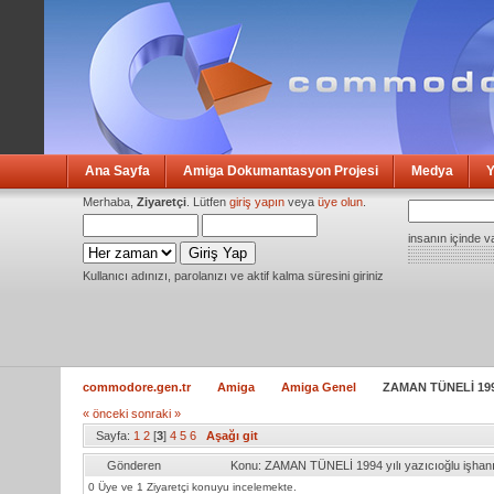
Ana Sayfa
Amiga Dokumantasyon Projesi
Medya
Y
Merhaba,
Ziyaretçi
. Lütfen
giriş yapın
veya
üye olun
.
insanın içinde v
Kullanıcı adınızı, parolanızı ve aktif kalma süresini giriniz
commodore.gen.tr
Amiga
Amiga Genel
ZAMAN TÜNELİ 1994 
« önceki
sonraki »
Sayfa:
1
2
[
3
]
4
5
6
Aşağı git
Gönderen
Konu: ZAMAN TÜNELİ 1994 yılı yazıcıoğlu işhan
0 Üye ve 1 Ziyaretçi konuyu incelemekte.