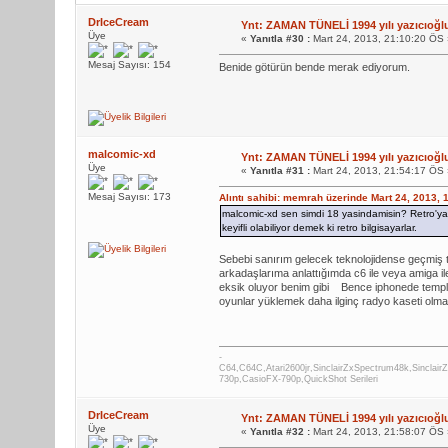
DrIceCream
Ynt: ZAMAN TÜNELİ 1994 yılı yazıcıoğl
Üye
«
Yanıtla #30 :
Mart 24, 2013, 21:10:20 ÖS 
Mesaj Sayısı: 154
Benide götürün bende merak ediyorum.
malcomic-xd
Ynt: ZAMAN TÜNELİ 1994 yılı yazıcıoğl
Üye
«
Yanıtla #31 :
Mart 24, 2013, 21:54:17 ÖS 
Mesaj Sayısı: 173
Alıntı sahibi: memrah üzerinde Mart 24, 2013, 
malcomic-xd sen simdi 18 yasindamisin? Retro'ya
keyifli olabiliyor demek ki retro bilgisayarlar.
Sebebi sanırım gelecek teknolojidense geçmiş 
arkadaşlarıma anlattığımda c6 ile veya amiga ile
eksik oluyor benim gibi
Bence iphonede temple
oyunlar yüklemek daha ilginç radyo kaseti olma
-
C64,C64C,Atari2600jr,SinclairZxSpectrum48k,Sincl
730p,CasioFX-790p,QuickShot Serileri
DrIceCream
Ynt: ZAMAN TÜNELİ 1994 yılı yazıcıoğl
Üye
«
Yanıtla #32 :
Mart 24, 2013, 21:58:07 ÖS 