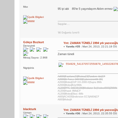
Msx
95 iyi abi
85'te 5 yaşındayım Aklım ermez
Saygılar....
'80 Doğumlu İzmir'li
Gökçe Bozkurt
Ynt: ZAMAN TÜNELİ 1994 yılı yazıcıoğl
Deneyimli
«
Yanıtla #35 :
Mart 24, 2013, 22:21:18 ÖS 
Zaman tüneli
Mesaj Sayısı: 2.968
554929_541370572550879_1450228378_
Nigripinis
A4000|FastlaneZ3|RetinaZ3|Tandem Ide|CF
A2000|G-Force 040/33|Cybervision64-3D|
A2000|Mobo|GVP HX-2000-II|Supra 8Mb
A2000|Mobo|8Up!6Mb
A1200|PPC 040/25/200|Mediator Sx|Vodoo4500|256Mb
A1200|Hawk 8Mb|CF
A1200|Mobo|Elbox 4Mb
A600|ACA030|Indivision ECS|A604|CF
A600|Mobo|A
blackturk
Ynt: ZAMAN TÜNELİ 1994 yılı yazıcıoğl
Uzman
«
Yanıtla #36 :
Mart 24, 2013, 22:35:55 ÖS 