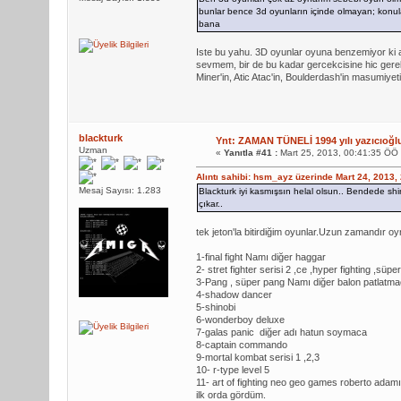
bunlar bence 3d oyunların içinde olmayan; konula
bana
Iste bu yahu. 3D oyunlar oyuna benzemiyor ki ar
sevmem, bir de bu kadar gercekcisine hic ger
Miner'in, Atic Atac'in, Boulderdash'in masumiyet
blackturk
Ynt: ZAMAN TÜNELİ 1994 yılı yazıcıoğl
Uzman
«
Yanıtla #41 :
Mart 25, 2013, 00:41:35 ÖÖ
Alıntı sahibi: hsm_ayz üzerinde Mart 24, 2013,
Mesaj Sayısı: 1.283
Blackturk iyi kasmışsın helal olsun.. Bendede shin
çıkar..
tek jeton'la bitirdiğim oyunlar.Uzun zamandır
1-final fight Namı diğer haggar
2- stret fighter serisi 2 ,ce ,hyper fighting ,süpe
3-Pang , süper pang Namı diğer balon patlatm
4-shadow dancer
5-shinobi
6-wonderboy deluxe
7-galas panic diğer adı hatun soymaca
8-captain commando
9-mortal kombat serisi 1 ,2,3
10- r-type level 5
11- art of fighting neo geo games roberto adam
ilk orda gördüm.