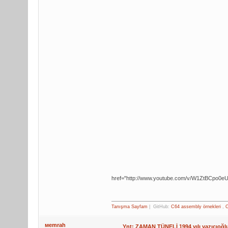
href="http://www.youtube.com/v/W1ZtBCpo0eU
Tanışma Sayfam
| GitHub:
C64 assembly örnekleri
,
C
мemrah
Ynt: ZAMAN TÜNELİ 1994 yılı yazıcıoğl