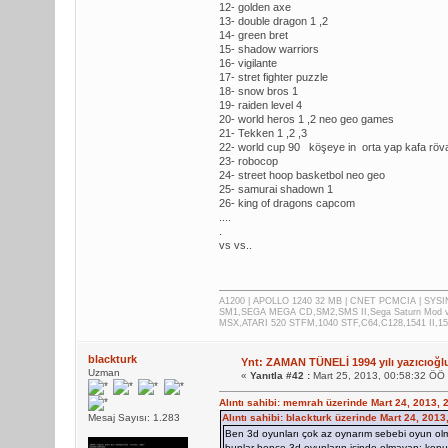
12- golden axe
13- double dragon 1 ,2
14- green bret
15- shadow warriors
16- vigilante
17- stret fighter puzzle
18- snow bros 1
19- raiden level 4
20- world heros 1 ,2 neo geo games
21- Tekken 1 ,2 ,3
22- world cup 90 köşeye in orta yap kafa röva
23- robocop
24- street hoop basketbol neo geo
25- samurai shadown 1
26- king of dragons capcom
....
.
vs vs..
A1200 | APOLLO 1240 32 MB | CNET PCMCIA | SYS
SM1,SEGA MEGA CD,SM2,SMS II,Sega Saturn Mod 
MSX,ATARI 520 STFM,1040 STF,C64,C128,1541 II,1
blackturk
Ynt: ZAMAN TÜNELİ 1994 yılı yazıcıoğl
Uzman
«
Yanıtla #42 :
Mart 25, 2013, 00:58:32 ÖÖ
Alıntı sahibi: memrah üzerinde Mart 24, 2013, 
Mesaj Sayısı: 1.283
Alıntı sahibi: blackturk üzerinde Mart 24, 201
Ben 3d oyunları çok az oynarım sebebi oyun ol
bunlar bence 3d oyunların içinde olmayan; konula