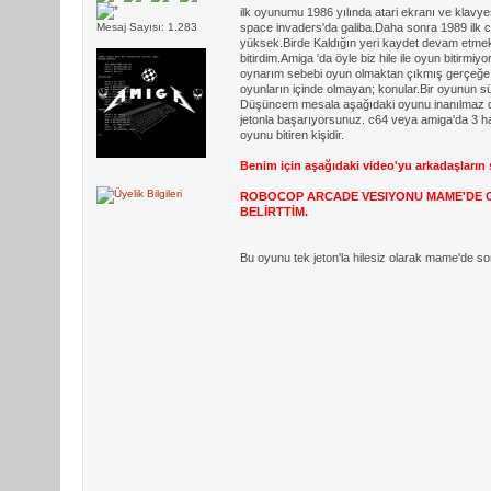
ilk oyunumu 1986 yılında atari ekranı ve kla
Mesaj Sayısı: 1.283
space invaders'da galiba.Daha sonra 1989 ilk 
yüksek.Birde Kaldığın yeri kaydet devam etme
bitirdim.Amiga 'da öyle biz hile ile oyun bitir
oynarım sebebi oyun olmaktan çıkmış gerçeğe 
oyunların içinde olmayan; konular.Bir oyunun sü
Düşüncem mesala aşağıdaki oyunu inanılmaz oy
jetonla başarıyorsunuz. c64 veya amiga'da 3 ha
oyunu bitiren kişidir.
Benim için aşağıdaki video'yu arkadaşların 
ROBOCOP ARCADE VESIYONU MAME'DE OY
BELİRTTİM.
Bu oyunu tek jeton'la hilesiz olarak mame'de s