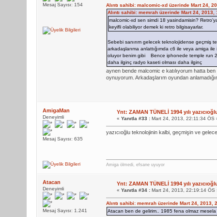
Mesaj Sayısı: 154
Alıntı sahibi: malcomic-xd üzerinde Mart 24, 2
Alıntı sahibi: memrah üzerinde Mart 24, 2013,
malcomic-xd sen simdi 18 yasindamisin? Retro'y
keyifli olabiliyor demek ki retro bilgisayarlar.
Sebebi sanırım gelecek teknolojidense geçmiş te
arkadaşlarıma anlattığımda c6 ile veya amiga ile i
oluyor benim gibi
Bence iphonede temple run 2 
daha ilginç radyo kaseti olması daha ilginç
aynen bende malcomic e katılıyorum hatta ben i
oynuyorum. Arkadaşlarım oyundan anlamadığım
AmigaMan
Ynt: ZAMAN TÜNELİ 1994 yılı yazıcıoğl
Deneyimli
«
Yanıtla #33 :
Mart 24, 2013, 22:11:34 ÖS 
yazıcıoğlu teknolojinin kalbi, geçmişin ve gele
Mesaj Sayısı: 635
Amiga ölmedi, efsane uyuyor
Atacan
Ynt: ZAMAN TÜNELİ 1994 yılı yazıcıoğl
Deneyimli
«
Yanıtla #34 :
Mart 24, 2013, 22:19:14 ÖS 
Alıntı sahibi: memrah üzerinde Mart 24, 2013, 
Mesaj Sayısı: 1.241
Atacan ben de gelirim.. 1985 fena olmaz mesela