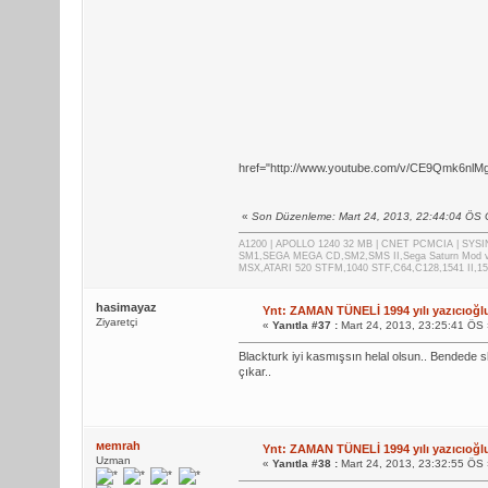
href="http://www.youtube.com/v/CE9Qmk6nlMg
«
Son Düzenleme: Mart 24, 2013, 22:44:04 ÖS G
A1200 | APOLLO 1240 32 MB | CNET PCMCIA | SYS
SM1,SEGA MEGA CD,SM2,SMS II,Sega Saturn Mod 
MSX,ATARI 520 STFM,1040 STF,C64,C128,1541 II,1
hasimayaz
Ynt: ZAMAN TÜNELİ 1994 yılı yazıcıoğl
Ziyaretçi
«
Yanıtla #37 :
Mart 24, 2013, 23:25:41 ÖS 
Blackturk iyi kasmışsın helal olsun.. Bendede sh
çıkar..
мemrah
Ynt: ZAMAN TÜNELİ 1994 yılı yazıcıoğl
Uzman
«
Yanıtla #38 :
Mart 24, 2013, 23:32:55 ÖS 