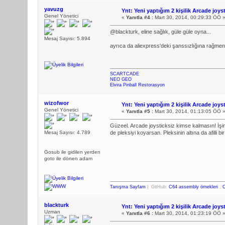
yavuzg
Ynt: Yeni yaptığım 2 kişilik Arcade joys
Genel Yönetici
«
Yanıtla #4 :
Mart 30, 2014, 00:29:33 ÖÖ 
@blackturk, eline sağlık, güle güle oyna...
Mesaj Sayısı: 5.894
ayrıca da aliexpress'deki şanssızlığına rağmen 
SCARTCADE
NEO GEO
Elvira Pinball Restorasyon
wizofwor
Ynt: Yeni yaptığım 2 kişilik Arcade joys
Genel Yönetici
«
Yanıtla #5 :
Mart 30, 2014, 01:13:05 ÖÖ 
Güzeel. Arcade joysticksiz kimse kalmasın! İş
Mesaj Sayısı: 4.789
de pleksiyi koyarsan. Pleksinin altına da afilli b
Gosub ile gidilen yerden
goto ile dönen adam
Tanışma Sayfam
| GitHub:
C64 assembly örnekleri
,
C
blackturk
Ynt: Yeni yaptığım 2 kişilik Arcade joys
Uzman
«
Yanıtla #6 :
Mart 30, 2014, 01:23:19 ÖÖ 