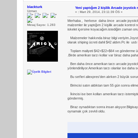
blackturk
Yeni yaptığım 2 kişilik Arcade joystick 
Uzman
«
:
Mart 29, 2014, 23:11:39 ÖS »
Merhaba , herkese daha önce arcade joystick y
Mesaj Sayısı: 1.283
malzemler ile yaptığım 2 kişilik arcade kontrol
iskelet içersine koyacağım.istediğim zaman on
Malzemeler hakkında biraz bilgi veriyim.Joystic
olarak shiping ücreti dahil $42 aldım.Pc ile usb
Toplam maliyeti $42+$22=$64 ve gönderme ücreti
.Birde amerikan tarzı kollar var biraz daha pahalı
Ben daha önce amerikan tarzı arcade joystick 
yönlendiriliyor.Amerikan tarzı olanlar ise daha se
Bu set'leri aliexpres'den alırken 2 büyük sor
Birincisi satın aldıktan tam 55 gün sonra elime u
İkincisi ise ben kolları amerikan tarzı istemi
göndermiş.
Biraz oynadıktan sonra insan alışıyor.Bilgisay
oynamak çok zevkli oldu.