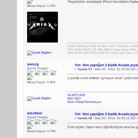
Teşşekürler arkadaşlar.Plexsi hazırladım.Kapl
Mesaj Sayısı: 1.283
A1200 | APOLLO 1240 32 MB | CNET PCMCIA | SYS
SM1,SEGA MEGA CD,SM2,SMS II,Sega Saturn Mod 
MSX,ATARI 520 STFM,1040 STF,C64,C128,1541 II,1
yavuzg
Ynt: Yeni yaptığım 2 kişilik Arcade joys
Genel Yönetici
«
Yanıtla #7 :
Mart 30, 2014, 01:25:00 ÖÖ 
o şekille senin delikler uymuyor ama? şekli m
Mesaj Sayısı: 5.894
SCARTCADE
NEO GEO
Elvira Pinball Restorasyon
wizofwor
Ynt: Yeni yaptığım 2 kişilik Arcade joys
Genel Yönetici
«
Yanıtla #8 :
Mart 30, 2014, 01:45:13 ÖÖ 
Evet tuşları Japon tarzı eğil dizmişsin ama bu gö
Mesaj Sayısı: 4.789