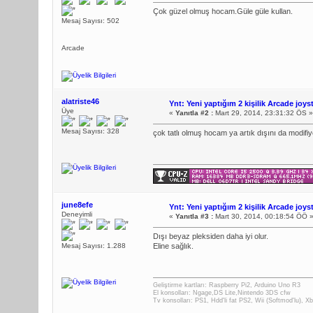
Çok güzel olmuş hocam.Güle güle kullan.
Mesaj Sayısı: 502
Arcade
alatriste46
Ynt: Yeni yaptığım 2 kişilik Arcade joys
Üye
«
Yanıtla #2 :
Mart 29, 2014, 23:31:32 ÖS »
Mesaj Sayısı: 328
çok tatlı olmuş hocam ya artık dışını da modifi
june8efe
Ynt: Yeni yaptığım 2 kişilik Arcade joys
Deneyimli
«
Yanıtla #3 :
Mart 30, 2014, 00:18:54 ÖÖ 
Dışı beyaz pleksiden daha iyi olur.
Mesaj Sayısı: 1.288
Eline sağlık.
Geliştirme kartları: Raspberry Pi2, Arduino Uno R3
El konsolları: Ngage,DS Lite,Nintendo 3DS cfw
Tv konsolları: PS1, Hdd'li fat PS2, Wii (Softmod'lu), 