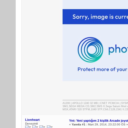
A1200 | APOLLO 1240 32 MB | CNET PCMCIA | SYS
SM1,SEGA MEGA CD,SM2,SMS II,Sega Saturn Mod 
MSX,ATARI 520 STFM,1040 STF,C64,C128,1541 II,1
Lionheart
Ynt: Yeni yaptığım 2 kişilik Arcade joys
Deneyimli
«
Yanıtla #1 :
Mart 29, 2014, 23:22:00 ÖS »