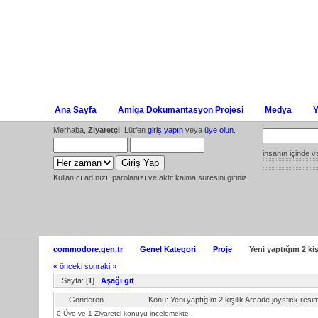
Ana Sayfa
Amiga Dokumantasyon Projesi
Medya
Y
Merhaba,
Ziyaretçi
. Lütfen
giriş yapın
veya
üye olun
.
insanın içinde v
Kullanıcı adınızı, parolanızı ve aktif kalma süresini giriniz
commodore.gen.tr
Genel Kategori
Proje
Yeni yaptığım 2 kiş
« önceki
sonraki »
Sayfa: [
1
]
Aşağı git
Gönderen
Konu: Yeni yaptığım 2 kişilik Arcade joystick re
0 Üye ve 1 Ziyaretçi konuyu incelemekte.