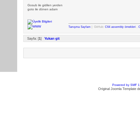
Gosub ile gidilen yerden
goto ile dönen adam
Tanışma Sayfam
| GitHub:
C64 assembly örnekleri
,
C
Sayfa: [
1
]
Yukarı git
Powered by SMF 1
Original Joomla Template d