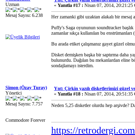
Uzman
«
Yanıtla #17 :
Nisan 07, 2014, 20:21:25
Mesaj Sayısı: 6.238
Her zamanki gibi uzaktan alakalı bir mesaj
Puffy's Saga oyununun soundtracker başlık m
zamanlar sıkça kullanılan bu enstrümanları
Bu arada etiket çalışmanız gayet güzel olm
Disket demişken başka bir saptırma daha yap
bulunurdu. Dağılan bu mekanlardan eline böy
sondajlamayı isterdim.
Simon (Özay Turay)
Ynt: Çirkin yazılı disketlerimizi güzel v
Yönetici
«
Yanıtla #18 :
Nisan 07, 2014, 20:51:35
Mesaj Sayısı: 7.757
Neden 5,25 disketler olurdu hep arşivde? D
Commodore Forever
https://retrodergi.com