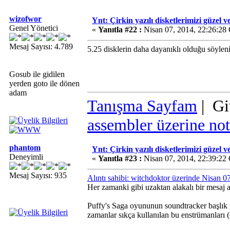
wizofwor
Ynt: Çirkin yazılı disketlerimizi güzel v
Genel Yönetici
«
Yanıtla #22 :
Nisan 07, 2014, 22:26:28
Mesaj Sayısı: 4.789
5.25 disklerin daha dayanıklı olduğu söyle
Gosub ile gidilen
yerden goto ile dönen
adam
Tanışma Sayfam
| Gi
assembler üzerine not
phantom
Ynt: Çirkin yazılı disketlerimizi güzel v
Deneyimli
«
Yanıtla #23 :
Nisan 07, 2014, 22:39:22
Mesaj Sayısı: 935
Alıntı sahibi: witchdoktor üzerinde Nisan 
Her zamanki gibi uzaktan alakalı bir mesaj
Puffy's Saga oyununun soundtracker başlık m
zamanlar sıkça kullanılan bu enstrümanları