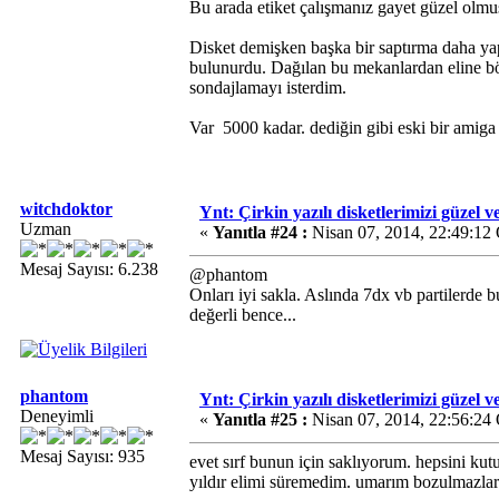
Bu arada etiket çalışmanız gayet güzel olm
Disket demişken başka bir saptırma daha yap
bulunurdu. Dağılan bu mekanlardan eline böy
sondajlamayı isterdim.
Var
5000 kadar. dediğin gibi eski bir amig
witchdoktor
Ynt: Çirkin yazılı disketlerimizi güzel v
Uzman
«
Yanıtla #24 :
Nisan 07, 2014, 22:49:12
Mesaj Sayısı: 6.238
@phantom
Onları iyi sakla. Aslında 7dx vb partilerde bu
değerli bence...
phantom
Ynt: Çirkin yazılı disketlerimizi güzel v
Deneyimli
«
Yanıtla #25 :
Nisan 07, 2014, 22:56:24
Mesaj Sayısı: 935
evet sırf bunun için saklıyorum. hepsini ku
yıldır elimi süremedim. umarım bozulmazlar