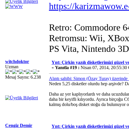
https://karizmawow.e
Retro: Commodore 6
Retromsu: Wii, XBox
PS Vita, Nintendo 3
witchdoktor
Ynt: Çirkin yazılı disketlerimizi güzel v
Uzman
«
Yanıtla #19 :
Nisan 07, 2014, 20:55:30
Mesaj Sayısı: 6.238
Alıntı sahibi: Simon (Özay Turay) üzerinde
Neden 5,25 disketler olurdu hep arşivde? D
Daha az yer kaplıyorlardı ve daha ucuzdular.
daha bir keyifli kılıyordu. Ayrıca birçoğu C
kalmış dolu/boş disket stoğu da bulunuyor ol
Cengiz Demir
Ynt: Çirkin yazılı disketlerimizi güzel v