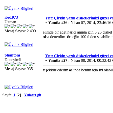
ibo1973
Ynt: Çirkin yazılı disketlerimizi güzel v
Uzman
«
Yanıtla #26 :
Nisan 07, 2014, 23:46:16
Mesaj Sayısı: 2.499
elimde bir adet harici amiga için 5.25 disk
olsa denerdim
örneğin 100 tl den satabilirim
phantom
Ynt: Çirkin yazılı disketlerimizi güzel v
Deneyimli
«
Yanıtla #27 :
Nisan 08, 2014, 00:32:42
Mesaj Sayısı: 935
teşekkür ederim aslında benim için iyi olabil
Sayfa:
1
[
2
]
Yukarı git