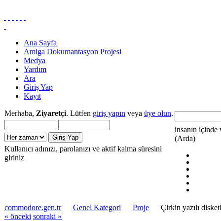
Ana Sayfa
Amiga Dokumantasyon Projesi
Medya
Yardım
Ara
Giriş Yap
Kayıt
Merhaba,
Ziyaretçi
. Lütfen
giriş yapın
veya
üye olun
.
insanın içinde 
(Arda)
Kullanıcı adınızı, parolanızı ve aktif kalma süresini
giriniz
commodore.gen.tr
Genel Kategori
Proje
Çirkin yazılı disket
« önceki
sonraki »