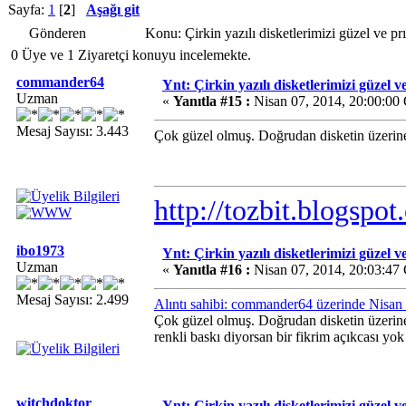
Sayfa:
1
[
2
]
Aşağı git
Gönderen
Konu: Çirkin yazılı disketlerimizi güzel ve 
0 Üye ve 1 Ziyaretçi konuyu incelemekte.
commander64
Ynt: Çirkin yazılı disketlerimizi güzel v
Uzman
«
Yanıtla #15 :
Nisan 07, 2014, 20:00:00
Mesaj Sayısı: 3.443
Çok güzel olmuş. Doğrudan disketin üzerine
http://tozbit.blogspo
ibo1973
Ynt: Çirkin yazılı disketlerimizi güzel v
Uzman
«
Yanıtla #16 :
Nisan 07, 2014, 20:03:47
Mesaj Sayısı: 2.499
Alıntı sahibi: commander64 üzerinde Nisan
Çok güzel olmuş. Doğrudan disketin üzerine
renkli baskı diyorsan bir fikrim açıkcası yok 
witchdoktor
Ynt: Çirkin yazılı disketlerimizi güzel v