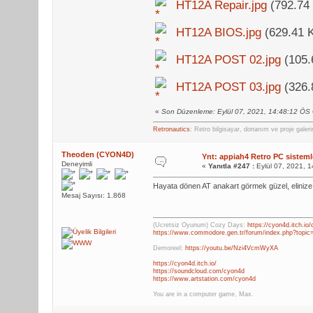
HT12A Repair.jpg
(792.74 
HT12A BIOS.jpg
(629.41 K
HT12A POST 02.jpg
(105.
HT12A POST 03.jpg
(326.
«
Son Düzenleme: Eylül 07, 2021, 14:48:12 ÖS
Retronautics
: Retro bilgisayar, donanım ve proje galer
Theoden (CYON4D)
Ynt: appiah4 Retro PC sistemle
Deneyimli
«
Yanıtla #247 :
Eylül 07, 2021, 
Hayata dönen AT anakart görmek güzel, elinize 
Mesaj Sayısı: 1.868
(Ücretsiz Oyunum) Cozy Days:
https://cyon4d.itch.io
https://www.commodore.gen.tr/forum/index.php?topic
Demoreel:
https://youtu.be/Nzi4VcmWyXA
https://cyon4d.itch.io/
https://soundcloud.com/cyon4d
https://www.artstation.com/cyon4d
You are in a computer game, Max.