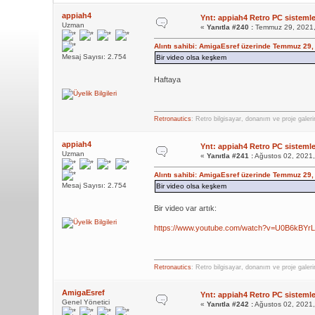
appiah4
Ynt: appiah4 Retro PC sistemler
Uzman
«
Yanıtla #240 :
Temmuz 29, 2021,
Alıntı sahibi: AmigaEsref üzerinde Temmuz 29
Mesaj Sayısı: 2.754
Bir video olsa keşkem
Haftaya
Retronautics
: Retro bilgisayar, donanım ve proje galer
appiah4
Ynt: appiah4 Retro PC sistemler
Uzman
«
Yanıtla #241 :
Ağustos 02, 2021,
Alıntı sahibi: AmigaEsref üzerinde Temmuz 29
Mesaj Sayısı: 2.754
Bir video olsa keşkem
Bir video var artık:
https://www.youtube.com/watch?v=U0B6kBYrL
Retronautics
: Retro bilgisayar, donanım ve proje galer
AmigaEsref
Ynt: appiah4 Retro PC sistemler
Genel Yönetici
«
Yanıtla #242 :
Ağustos 02, 2021,