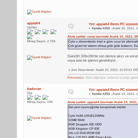
appiah4
Ynt: appiah4 Retro PC sistemle
Uzman
«
Yanıtla #252 :
Aralık 10, 2021, 
Alıntı sahibi: runal üzerinde Aralık 10, 2021, 
Mesaj Sayısı: 2.754
Cyrix o dönemlerde Intel e göre ucuz bir alternati
Çok güzel bir sistem olmuş güle güle kullanın, 
Duke3D 320x200'de son derece akıcı ve sorun
veya üstü bir işlemci gerektiriyor.
«
Son Düzenleme: Aralık 10, 2021, 11:03:01 Ö
Retronautics
: Retro bilgisayar, donanım ve proje galer
badocan
Ynt: appiah4 Retro PC sistemle
Üye
«
Yanıtla #253 :
Aralık 10, 2021, 
Mesaj Sayısı: 159
Alıntı sahibi: appiah4 üzerinde Aralık 10, 2021
Sizi yeni oyuncağımla tanıştırmak isterim
Cyrix 5x86-100@120MHz
32MB RAM
8GB Seagate IDE HDD
4GB Kingston CF-IDE
16x LG DVD-ROM IDE
Riva 128 PCI 4MB Ekran Kartı