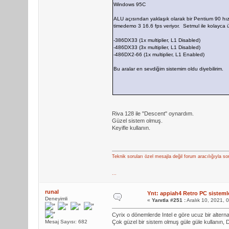
Windows 95C
ALU açısından yaklaşık olarak bir Pentium 90 hız
timedemo 3 16.6 fps veriyor. Setmul ile kolayca üç 
-386DX33 (1x multiplier, L1 Disabled)
-486DX33 (3x multiplier, L1 Disabled)
-486DX2-66 (1x multiplier, L1 Enabled)
Bu aralar en sevdiğim sistemim oldu diyebilirim.
Riva 128 ile "Descent" oynardım.
Güzel sistem olmuş.
Keyifle kullanın.
Teknik soruları özel mesajla değil forum aracılığıyla so
...
runal
Ynt: appiah4 Retro PC sistemle
Deneyimli
«
Yanıtla #251 :
Aralık 10, 2021, 
Cyrix o dönemlerde Intel e göre ucuz bir alternat
Mesaj Sayısı: 682
Çok güzel bir sistem olmuş güle güle kullanın