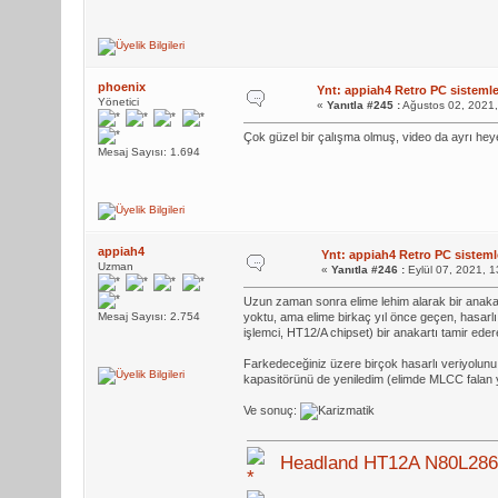
phoenix
Ynt: appiah4 Retro PC sistemler
Yönetici
«
Yanıtla #245 :
Ağustos 02, 2021,
Çok güzel bir çalışma olmuş, video da ayrı he
Mesaj Sayısı: 1.694
appiah4
Ynt: appiah4 Retro PC sistemle
Uzman
«
Yanıtla #246 :
Eylül 07, 2021, 
Uzun zaman sonra elime lehim alarak bir anakar
Mesaj Sayısı: 2.754
yoktu, ama elime birkaç yıl önce geçen, hasar
işlemci, HT12/A chipset) bir anakartı tamir ede
Farkedeceğiniz üzere birçok hasarlı veriyolunu 
kapasitörünü de yeniledim (elimde MLCC falan yokt
Ve sonuç:
Headland HT12A N80L28