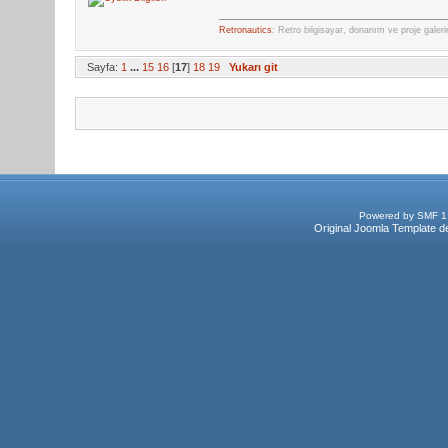
Retronautics
: Retro bilgisayar, donanım ve proje galer
Sayfa:
1
...
15
16
[
17
]
18
19
Yukarı git
Powered by SMF 1
Original Joomla Template d