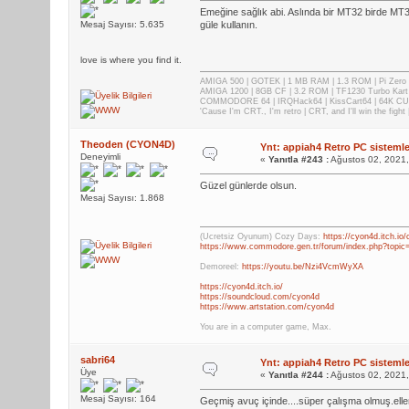
Emeğine sağlık abi. Aslında bir MT32 birde MT32
Mesaj Sayısı: 5.635
güle kullanın.
love is where you find it.
AMIGA 500 | GOTEK | 1 MB RAM | 1.3 ROM | Pi Zer
AMIGA 1200 | 8GB CF | 3.2 ROM | TF1230 Turbo Kart
COMMODORE 64 | IRQHack64 | KissCart64 | 64K CUP
'Cause I'm CRT., I'm retro | CRT, and I'll win the fig
Theoden (CYON4D)
Ynt: appiah4 Retro PC sistemler
Deneyimli
«
Yanıtla #243 :
Ağustos 02, 2021,
Güzel günlerde olsun.
Mesaj Sayısı: 1.868
(Ücretsiz Oyunum) Cozy Days:
https://cyon4d.itch.io
https://www.commodore.gen.tr/forum/index.php?topic
Demoreel:
https://youtu.be/Nzi4VcmWyXA
https://cyon4d.itch.io/
https://soundcloud.com/cyon4d
https://www.artstation.com/cyon4d
You are in a computer game, Max.
sabri64
Ynt: appiah4 Retro PC sistemler
Üye
«
Yanıtla #244 :
Ağustos 02, 2021,
Mesaj Sayısı: 164
Geçmiş avuç içinde....süper çalışma olmuş.eller