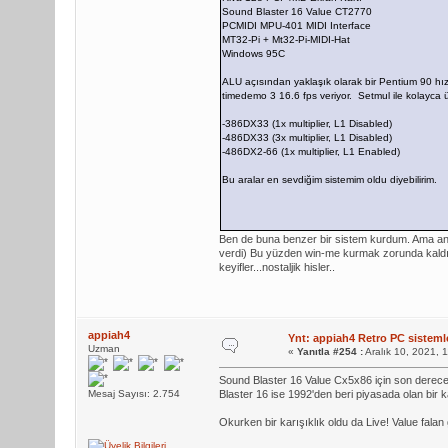
Sound Blaster 16 Value CT2770
PCMIDI MPU-401 MIDI Interface
MT32-Pi + Mt32-Pi-MIDI-Hat
Windows 95C
ALU açısından yaklaşık olarak bir Pentium 90 hız
timedemo 3 16.6 fps veriyor. Setmul ile kolayca üç 
-386DX33 (1x multiplier, L1 Disabled)
-486DX33 (3x multiplier, L1 Disabled)
-486DX2-66 (1x multiplier, L1 Enabled)
Bu aralar en sevdiğim sistemim oldu diyebilirim.
Ben de buna benzer bir sistem kurdum. Ama anak
verdi) Bu yüzden win-me kurmak zorunda kaldım
keyifler...nostaljik hisler..
appiah4
Ynt: appiah4 Retro PC sistemle
Uzman
«
Yanıtla #254 :
Aralık 10, 2021, 
Sound Blaster 16 Value Cx5x86 için son derece
Mesaj Sayısı: 2.754
Blaster 16 ise 1992'den beri piyasada olan bir k
Okurken bir karışıklık oldu da Live! Value falan 