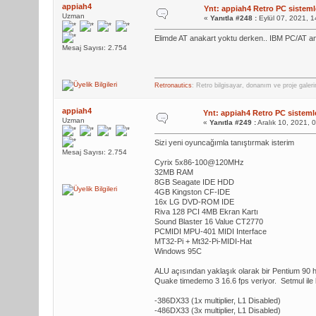
appiah4
Ynt: appiah4 Retro PC sistemle
Uzman
«
Yanıtla #248 :
Eylül 07, 2021, 
Elimde AT anakart yoktu derken.. IBM PC/AT a
Mesaj Sayısı: 2.754
Retronautics
: Retro bilgisayar, donanım ve proje galer
appiah4
Ynt: appiah4 Retro PC sistemle
Uzman
«
Yanıtla #249 :
Aralık 10, 2021, 
Sizi yeni oyuncağımla tanıştırmak isterim
Mesaj Sayısı: 2.754
Cyrix 5x86-100@120MHz
32MB RAM
8GB Seagate IDE HDD
4GB Kingston CF-IDE
16x LG DVD-ROM IDE
Riva 128 PCI 4MB Ekran Kartı
Sound Blaster 16 Value CT2770
PCMIDI MPU-401 MIDI Interface
MT32-Pi + Mt32-Pi-MIDI-Hat
Windows 95C
ALU açısından yaklaşık olarak bir Pentium 90 h
Quake timedemo 3 16.6 fps veriyor. Setmul ile ko
-386DX33 (1x multiplier, L1 Disabled)
-486DX33 (3x multiplier, L1 Disabled)