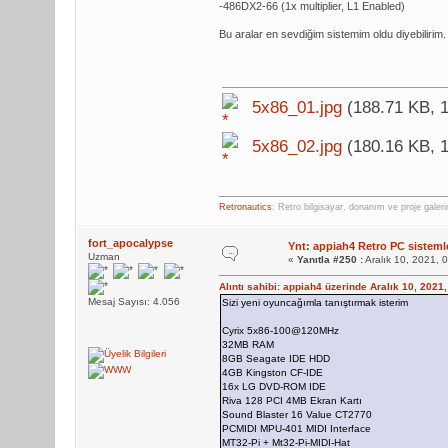
-486DX2-66 (1x multiplier, L1 Enabled)
Bu aralar en sevdiğim sistemim oldu diyebilirim.
5x86_01.jpg
(188.71 KB, 1
5x86_02.jpg
(180.16 KB, 1
Retronautics
: Retro bilgisayar, donanım ve proje galer
fort_apocalypse
Ynt: appiah4 Retro PC sistemle
Uzman
«
Yanıtla #250 :
Aralık 10, 2021, 
Alıntı sahibi: appiah4 üzerinde Aralık 10, 2021
Mesaj Sayısı: 4.056
Sizi yeni oyuncağımla tanıştırmak isterim
Cyrix 5x86-100@120MHz
32MB RAM
8GB Seagate IDE HDD
4GB Kingston CF-IDE
16x LG DVD-ROM IDE
Riva 128 PCI 4MB Ekran Kartı
Sound Blaster 16 Value CT2770
PCMIDI MPU-401 MIDI Interface
MT32-Pi + Mt32-Pi-MIDI-Hat