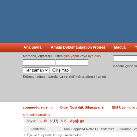
Ana Sayfa
Amiga Dokumantasyon Projesi
Medya
Y
Merhaba,
Ziyaretçi
. Lütfen
giriş yapın
veya
üye olun
.
insanın içinde v
Kullanıcı adınızı, parolanızı ve aktif kalma süresini giriniz
commodore.gen.tr
Diğer Nostaljik Bilgisayarlar
IBM Uyumlular /
« önceki
sonraki »
Sayfa:
1
...
15
16
[
17
]
18
19
Aşağı git
Gönderen
Konu: appiah4 Retro PC sistemler.. (Okunma Say
0 Üye ve 1 Ziyaretçi konuyu incelemekte.