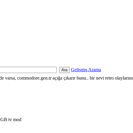
Gelişmiş Arama
nde varsa, commodore.gen.tr açığa çıkarır bunu.. bir nevi retro olayların
RGB tv mod