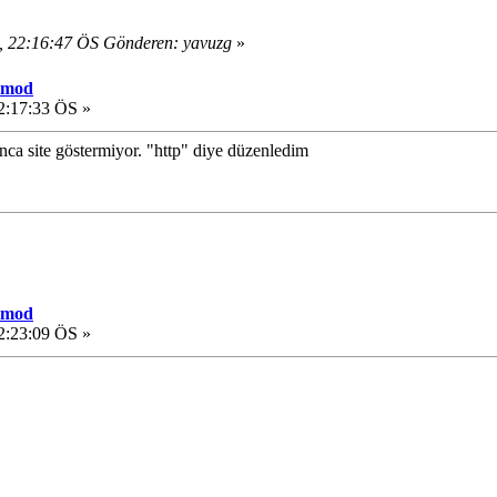
, 22:16:47 ÖS Gönderen: yavuzg
»
 mod
2:17:33 ÖS »
unca site göstermiyor. "http" diye düzenledim
 mod
2:23:09 ÖS »