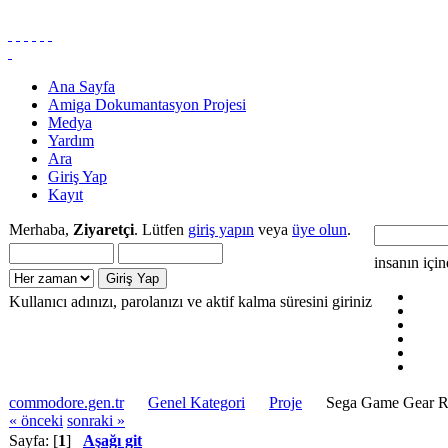
Ana Sayfa
Amiga Dokumantasyon Projesi
Medya
Yardım
Ara
Giriş Yap
Kayıt
Merhaba,
Ziyaretçi
. Lütfen
giriş yapın
veya
üye olun
.
insanın içi
Kullanıcı adınızı, parolanızı ve aktif kalma süresini giriniz
commodore.gen.tr
Genel Kategori
Proje
Sega Game Gear 
« önceki
sonraki »
Sayfa: [
1
]
Aşağı git