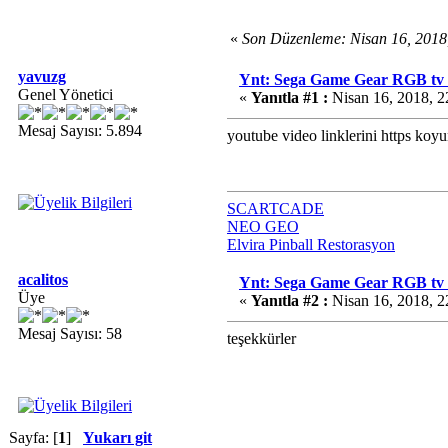
«
Son Düzenleme: Nisan 16, 2018
yavuzg
Ynt: Sega Game Gear RGB tv
Genel Yönetici
«
Yanıtla #1 :
Nisan 16, 2018, 2
Mesaj Sayısı: 5.894
youtube video linklerini https koy
SCARTCADE
NEO GEO
Elvira Pinball Restorasyon
acalitos
Ynt: Sega Game Gear RGB tv
Üye
«
Yanıtla #2 :
Nisan 16, 2018, 2
Mesaj Sayısı: 58
teşekkürler
Sayfa: [
1
]
Yukarı git