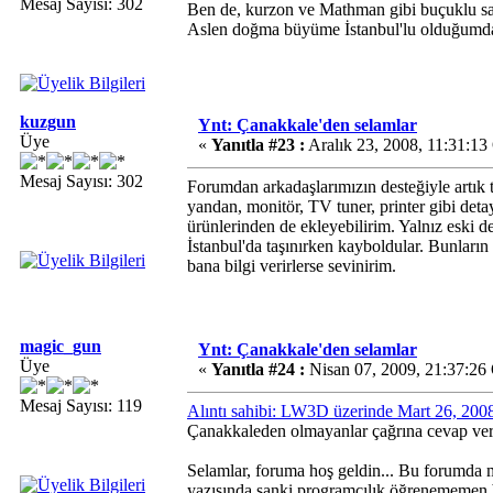
Mesaj Sayısı: 302
Ben de, kurzon ve Mathman gibi buçuklu sa
Aslen doğma büyüme İstanbul'lu olduğumda
kuzgun
Ynt: Çanakkale'den selamlar
Üye
«
Yanıtla #23 :
Aralık 23, 2008, 11:31:1
Mesaj Sayısı: 302
Forumdan arkadaşlarımızın desteğiyle artık
yandan, monitör, TV tuner, printer gibi deta
ürünlerinden de ekleyebilirim. Yalnız eski 
İstanbul'da taşınırken kayboldular. Bunların
bana bilgi verirlerse sevinirim.
magic_gun
Ynt: Çanakkale'den selamlar
Üye
«
Yanıtla #24 :
Nisan 07, 2009, 21:37:26
Mesaj Sayısı: 119
Alıntı sahibi: LW3D üzerinde Mart 26, 200
Çanakkaleden olmayanlar çağrına cevap ve
Selamlar, foruma hoş geldin... Bu forumda mü
yazısında sanki programcılık öğrenememen 