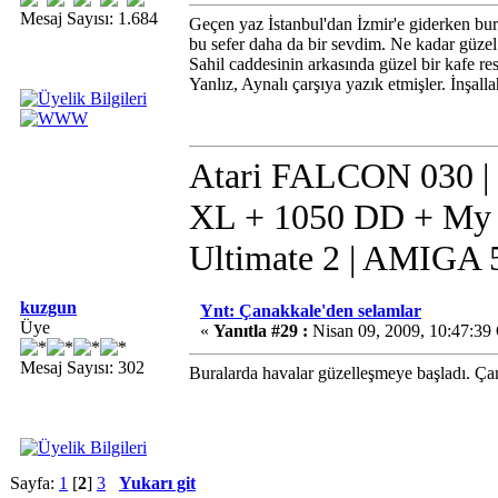
Mesaj Sayısı: 1.684
Geçen yaz İstanbul'dan İzmir'e giderken bu
bu sefer daha da bir sevdim. Ne kadar güzel
Sahil caddesinin arkasında güzel bir kafe re
Yanlız, Aynalı çarşıya yazık etmişler. İnşall
Atari FALCON 030 |
XL + 1050 DD + My I
Ultimate 2 | AMIGA 
kuzgun
Ynt: Çanakkale'den selamlar
Üye
«
Yanıtla #29 :
Nisan 09, 2009, 10:47:39
Mesaj Sayısı: 302
Buralarda havalar güzelleşmeye başladı. Çana
Sayfa:
1
[
2
]
3
Yukarı git