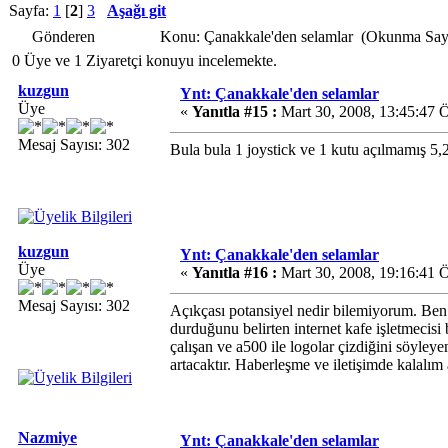
Sayfa:
1
[
2
]
3
Aşağı git
Gönderen
Konu: Çanakkale'den selamlar (Okunma Sayı
0 Üye ve 1 Ziyaretçi konuyu incelemekte.
kuzgun
Ynt: Çanakkale'den selamlar
Üye
«
Yanıtla #15 :
Mart 30, 2008, 13:45:47 
Mesaj Sayısı: 302
Bula bula 1 joystick ve 1 kutu açılmamış 5,2
kuzgun
Ynt: Çanakkale'den selamlar
Üye
«
Yanıtla #16 :
Mart 30, 2008, 19:16:41 
Mesaj Sayısı: 302
Açıkçası potansiyel nedir bilemiyorum. Ben 
durduğunu belirten internet kafe işletmecisi b
çalışan ve a500 ile logolar çizdiğini söyley
artacaktır. Haberleşme ve iletişimde kalalı
Nazmiye
Ynt: Çanakkale'den selamlar