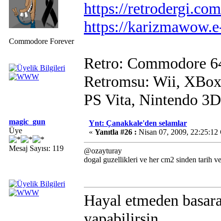
https://retrodergi.com
https://karizmawow.e
Commodore Forever
Retro: Commodore 6
Retromsu: Wii, XBox
PS Vita, Nintendo 3
magic_gun
Ynt: Çanakkale'den selamlar
Üye
«
Yanıtla #26 :
Nisan 07, 2009, 22:25:12
Mesaj Sayısı: 119
@ozayturay
dogal guzellikleri ve her cm2 sinden tarih 
Hayal etmeden basara
yapabilirsin