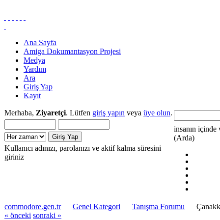
Ana Sayfa
Amiga Dokumantasyon Projesi
Medya
Yardım
Ara
Giriş Yap
Kayıt
Merhaba,
Ziyaretçi
. Lütfen
giriş yapın
veya
üye olun
.
insanın içinde 
(Arda)
Kullanıcı adınızı, parolanızı ve aktif kalma süresini
giriniz
commodore.gen.tr
Genel Kategori
Tanışma Forumu
Çanakka
« önceki
sonraki »