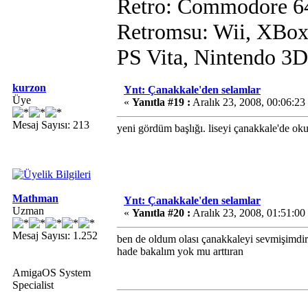
Retro: Commodore 6
Retromsu: Wii, XBox
PS Vita, Nintendo 3
kurzon
Ynt: Çanakkale'den selamlar
Üye
«
Yanıtla #19 :
Aralık 23, 2008, 00:06:2
Mesaj Sayısı: 213
yeni gördüm başlığı. liseyi çanakkale'de oku
Mathman
Ynt: Çanakkale'den selamlar
Uzman
«
Yanıtla #20 :
Aralık 23, 2008, 01:51:0
Mesaj Sayısı: 1.252
ben de oldum olası çanakkaleyi sevmişimdir h
hade bakalım yok mu arttıran
AmigaOS System
Specialist