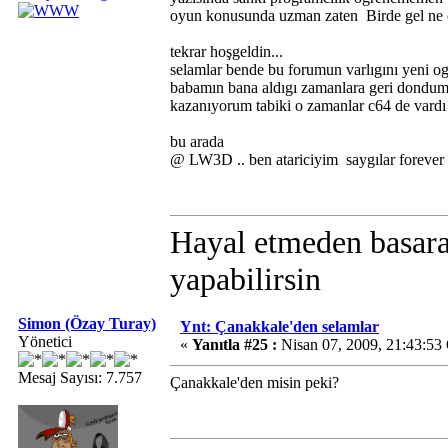
oyun konusunda uzman zaten
Birde gel ne o
tekrar hoşgeldin...
selamlar bende bu forumun varlıgını yeni o
babamın bana aldıgı zamanlara geri dondum
kazanıyorum tabiki o zamanlar c64 de vardı v
bu arada
@ LW3D .. ben atariciyim saygılar forever at
Hayal etmeden basara
yapabilirsin
Simon (Özay Turay)
Ynt: Çanakkale'den selamlar
Yönetici
«
Yanıtla #25 :
Nisan 07, 2009, 21:43:53
Mesaj Sayısı: 7.757
Çanakkale'den misin peki?