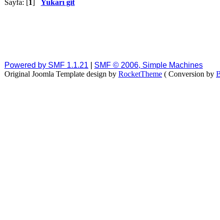
Sayfa: [
1
]
Yukarı git
Powered by SMF 1.1.21
|
SMF © 2006, Simple Machines
Original Joomla Template design by
RocketTheme
( Conversion by
B