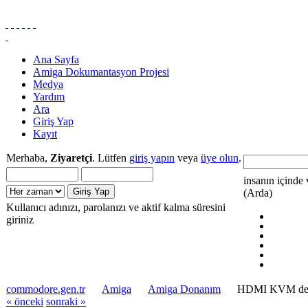
Ana Sayfa
Amiga Dokumantasyon Projesi
Medya
Yardım
Ara
Giriş Yap
Kayıt
Merhaba,
Ziyaretçi
. Lütfen
giriş yapın
veya
üye olun
.
insanın içinde 
(Arda)
Kullanıcı adınızı, parolanızı ve aktif kalma süresini
giriniz
commodore.gen.tr
Amiga
Amiga Donanım
HDMI KVM des
« önceki
sonraki »