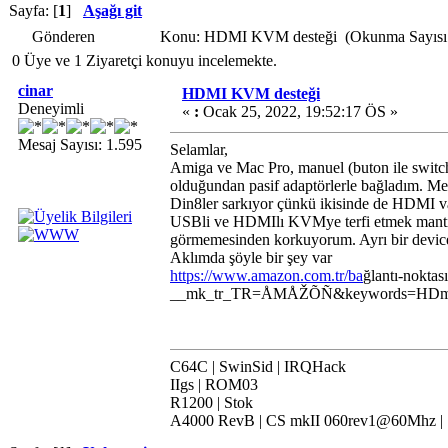
Sayfa: [
1
]
Aşağı git
Gönderen
Konu: HDMI KVM desteği (Okunma Sayısı 
0 Üye ve 1 Ziyaretçi konuyu incelemekte.
cinar
HDMI KVM desteği
Deneyimli
«
:
Ocak 25, 2022, 19:52:17 ÖS »
Mesaj Sayısı: 1.595
Selamlar,
Amiga ve Mac Pro, manuel (buton ile switch
olduğundan pasif adaptörlerle bağladım. M
Din8ler sarkıyor çünkü ikisinde de HDMI
USBli ve HDMIlı KVMye terfi etmek mantık
görmemesinden korkuyorum. Ayrı bir devic
Aklımda şöyle bir şey var
https://www.amazon.com.tr/ba
ğlantı-nokta
__mk_tr_TR=ÅMÅŽÕÑ&keywords=HDmi
C64C | SwinSid | IRQHack
IIgs | ROM03
R1200 | Stok
A4000 RevB | CS mkII 060rev1@60Mhz |