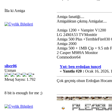
İlla ki Amiga
Amiga fanatiği....
Amigalıktan çıkmış Amigalar....
Amiga 1200 + Vampire V1200
LG 24MA53 TVMonitör
Amiga 500 Plus +TerribleFire0
Amiga 2000
Amiga 500 + 1MB Çip + 9.5 mb
2 Casper M989A Monitor
Commodore64
siber06
Ynt: ben erdoğan tunçel
Uzman
«
Yanıtla #20 :
Ocak 16, 2026, 
Mesaj Sayısı: 1.792
Çok geçmiş olsun Erdoğan Hocam. F
8 bit is enough for me ;)