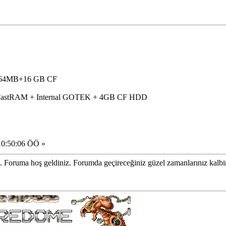
30 64MB+16 GB CF
 FastRAM + Internal GOTEK + 4GB CF HDD
10:50:06 ÖÖ »
oruma hoş geldiniz. Forumda geçireceğiniz güzel zamanlarınız kalbiniz