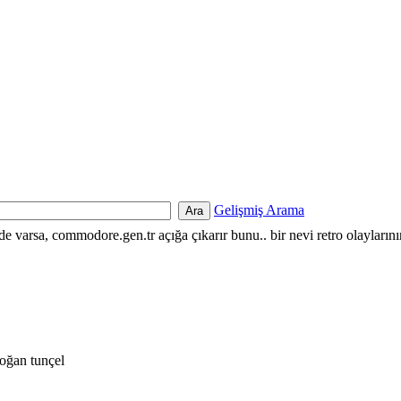
Gelişmiş Arama
nde varsa, commodore.gen.tr açığa çıkarır bunu.. bir nevi retro olayların
oğan tunçel