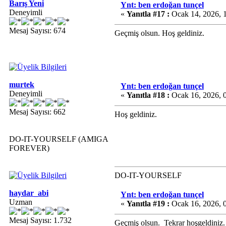
Barış Yeni
Ynt: ben erdoğan tunçel
Deneyimli
«
Yanıtla #17 :
Ocak 14, 2026, 
Mesaj Sayısı: 674
Geçmiş olsun. Hoş geldiniz.
murtek
Ynt: ben erdoğan tunçel
Deneyimli
«
Yanıtla #18 :
Ocak 16, 2026, 
Mesaj Sayısı: 662
Hoş geldiniz.
DO-IT-YOURSELF (AMIGA
FOREVER)
DO-IT-YOURSELF
haydar_abi
Ynt: ben erdoğan tunçel
Uzman
«
Yanıtla #19 :
Ocak 16, 2026, 
Mesaj Sayısı: 1.732
Geçmiş olsun. Tekrar hoşgeldiniz.