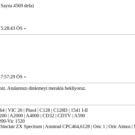
Sayısı 4569 defa)
15:28:43 ÖS »
17:57:29 ÖS »
iz. Anılarınızı dinlemeyi merakla bekliyoruz.
 | VIC 20 | Plus4 | C128 | C128D | 1541 I-II
200 | A2000 | A4000 | CD32 | CDTV | A590
00-Vic 1520
inclair ZX Spectrum | Amstrad CPC464,6128 | Oric 1 | Oric Atmos |