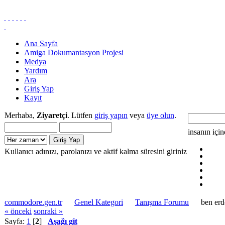
Ana Sayfa
Amiga Dokumantasyon Projesi
Medya
Yardım
Ara
Giriş Yap
Kayıt
Merhaba,
Ziyaretçi
. Lütfen
giriş yapın
veya
üye olun
.
insanın içi
Kullanıcı adınızı, parolanızı ve aktif kalma süresini giriniz
commodore.gen.tr
Genel Kategori
Tanışma Forumu
ben erd
« önceki
sonraki »
Sayfa:
1
[
2
]
Aşağı git