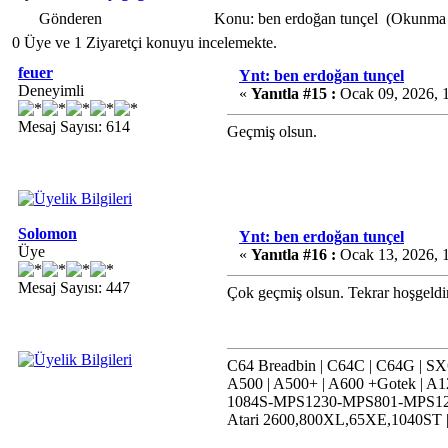
Gönderen
Konu: ben erdoğan tunçel (Okunma 
0 Üye ve 1 Ziyaretçi konuyu incelemekte.
feuer
Ynt: ben erdoğan tunçel
Deneyimli
«
Yanıtla #15 :
Ocak 09, 2026, 
Mesaj Sayısı: 614
Geçmiş olsun.
Solomon
Ynt: ben erdoğan tunçel
Üye
«
Yanıtla #16 :
Ocak 13, 2026, 
Mesaj Sayısı: 447
Çok geçmiş olsun. Tekrar hoşgeldin
C64 Breadbin | C64C | C64G | SX64
A500 | A500+ | A600 +Gotek | A1
1084S-MPS1230-MPS801-MPS12
Atari 2600,800XL,65XE,1040ST |S