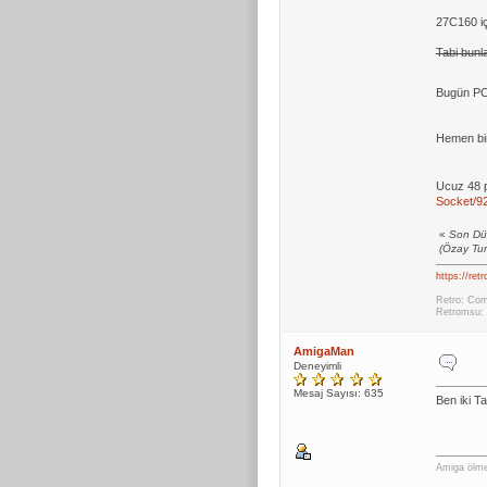
27C160 iç
Tabi bunla
Bugün PCB
Hemen bir 
Ucuz 48 p
Socket/9
«
Son Dü
(Özay Tur
https://ret
Retro: Com
Retromsu: 
AmigaMan
Deneyimli
Mesaj Sayısı: 635
Ben iki T
Amiga ölme