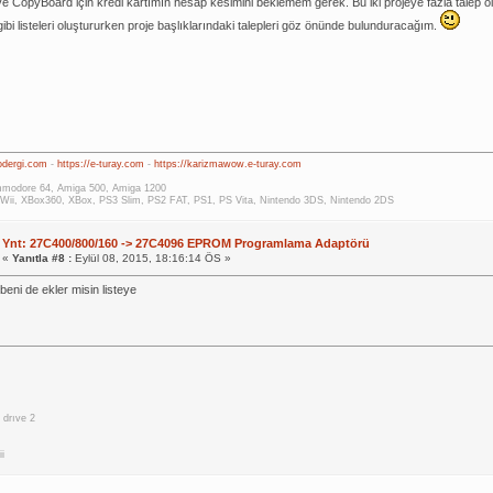
ve CopyBoard için kredi kartımın hesap kesimini beklemem gerek. Bu iki projeye fazla tale
ibi listeleri oluştururken proje başlıklarındaki talepleri göz önünde bulunduracağım.
rodergi.com
-
https://e-turay.com
-
https://karizmawow.e-turay.com
modore 64, Amiga 500, Amiga 1200
Wii, XBox360, XBox, PS3 Slim, PS2 FAT, PS1, PS Vita, Nintendo 3DS, Nintendo 2DS
Ynt: 27C400/800/160 -> 27C4096 EPROM Programlama Adaptörü
«
Yanıtla #8 :
Eylül 08, 2015, 18:16:14 ÖS »
beni de ekler misin listeye
drıve 2
i