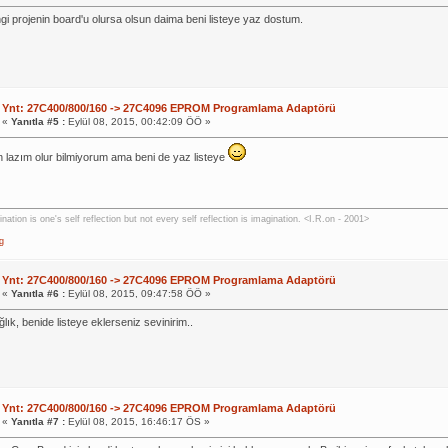
i projenin board'u olursa olsun daima beni listeye yaz dostum.
Ynt: 27C400/800/160 -> 27C4096 EPROM Programlama Adaptörü
«
Yanıtla #5 :
Eylül 08, 2015, 00:42:09 ÖÖ »
lazım olur bilmiyorum ama beni de yaz listeye
nation is one's self reflection but not every self reflection is imagination. <I.R.on - 2001>
g
Ynt: 27C400/800/160 -> 27C4096 EPROM Programlama Adaptörü
«
Yanıtla #6 :
Eylül 08, 2015, 09:47:58 ÖÖ »
ğlık, benide listeye eklerseniz sevinirim..
Ynt: 27C400/800/160 -> 27C4096 EPROM Programlama Adaptörü
«
Yanıtla #7 :
Eylül 08, 2015, 16:46:17 ÖS »