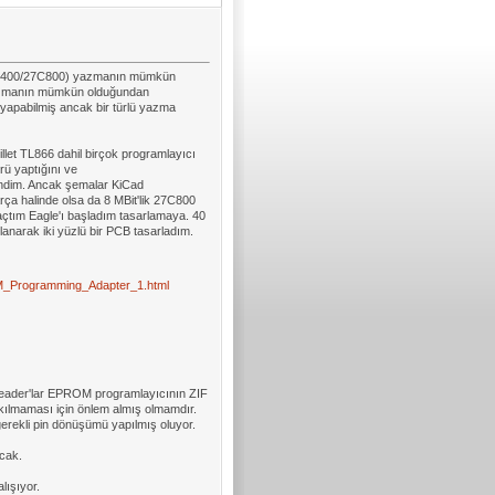
C400/27C800) yazmanın mümkün
 yazmanın mümkün olduğundan
apabilmiş ancak bir türlü yazma
et TL866 dahil birçok programlayıcı
ü yaptığını ve
ndim. Ancak şemalar KiCad
ça halinde olsa da 8 MBit'lik 27C800
açtım Eagle'ı başladım tasarlamaya. 40
lanarak iki yüzlü bir PCB tasarladım.
M_Programming_Adapter_1.html
 header'lar EPROM programlayıcının ZIF
kılmaması için önlem almış olmamdır.
gerekli pin dönüşümü yapılmış oluyor.
acak.
lışıyor.