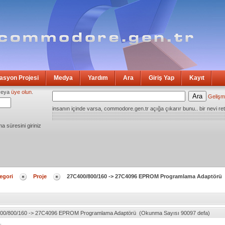
syon Projesi
Medya
Yardım
Ara
Giriş Yap
Kayıt
eya
üye olun
.
Gelişm
insanın içinde varsa, commodore.gen.tr açığa çıkarır bunu.. bir nevi ret
ma süresini giriniz
egori
Proje
27C400/800/160 -> 27C4096 EPROM Programlama Adaptörü
00/800/160 -> 27C4096 EPROM Programlama Adaptörü (Okunma Sayısı 90097 defa)
.