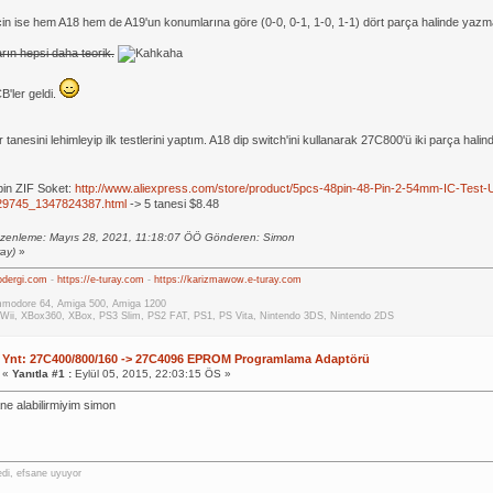
in ise hem A18 hem de A19'un konumlarına göre (0-0, 0-1, 1-0, 1-1) dört parça halinde yazma 
rın hepsi daha teorik.
'ler geldi.
tanesini lehimleyip ilk testlerini yaptım. A18 dip switch'ini kullanarak 27C800'ü iki parça hal
in ZIF Soket:
http://www.aliexpress.com/store/product/5pcs-48pin-48-Pin-2-54mm-IC-Test-U
29745_1347824387.html
-> 5 tanesi $8.48
zenleme: Mayıs 28, 2021, 11:18:07 ÖÖ Gönderen: Simon
ay)
»
rodergi.com
-
https://e-turay.com
-
https://karizmawow.e-turay.com
modore 64, Amiga 500, Amiga 1200
Wii, XBox360, XBox, PS3 Slim, PS2 FAT, PS1, PS Vita, Nintendo 3DS, Nintendo 2DS
Ynt: 27C400/800/160 -> 27C4096 EPROM Programlama Adaptörü
«
Yanıtla #1 :
Eylül 05, 2015, 22:03:15 ÖS »
ane alabilirmiyim simon
di, efsane uyuyor