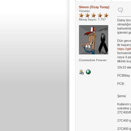
Simon (Özay Turay)
Yönetici
Mesaj Sayısı: 7.757
Daha ön
olmadığın
bahsetmiş
işlemini 
Dün gece 
ile başar
https://g
formatınd
veya 4 pa
Commodore Forever
tilkinin 
10x10 ala
PCBWay L
PCB:
Şema:
Kullanım 
soketine 
27C400/80
27C400 iç
27C800 iç