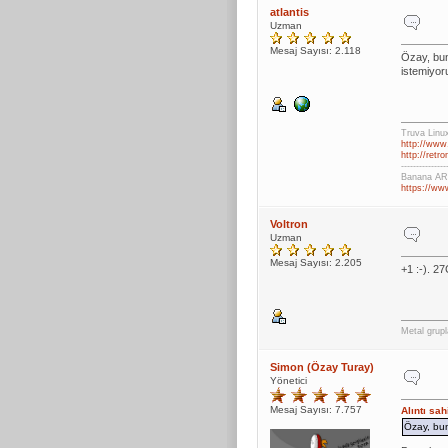
atlantis
Uzman
Mesaj Sayısı: 2.118
Özay, bun
istemiyor
Truva Linu
http://www.
http://retr
---------------
Banana ARM
https://ww
Voltron
Uzman
Mesaj Sayısı: 2.205
+1 :-). 2
Metal grupl
Simon (Özay Turay)
Yönetici
Mesaj Sayısı: 7.757
Alıntı sa
Özay, bun