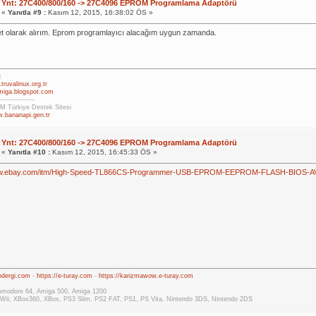
Ynt: 27C400/800/160 -> 27C4096 EPROM Programlama Adaptörü
«
Yanıtla #9 :
Kasım 12, 2015, 16:38:02 ÖS »
t olarak alırım. Eprom programlayıcı alacağım uygun zamanda.
x
truvalinux.org.tr
omiga.blogspot.com
-----------------
 Türkiye Destek Sitesi
w.bananapi.gen.tr
Ynt: 27C400/800/160 -> 27C4096 EPROM Programlama Adaptörü
«
Yanıtla #10 :
Kasım 12, 2015, 16:45:33 ÖS »
www.ebay.com/itm/High-Speed-TL866CS-Programmer-USB-EPROM-EEPROM-FLASH-BIOS-
rodergi.com
-
https://e-turay.com
-
https://karizmawow.e-turay.com
modore 64, Amiga 500, Amiga 1200
Wii, XBox360, XBox, PS3 Slim, PS2 FAT, PS1, PS Vita, Nintendo 3DS, Nintendo 2DS