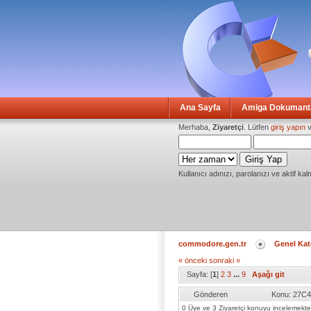
Ana Sayfa
Amiga Dokumanta
Merhaba,
Ziyaretçi
. Lütfen
giriş yapın
v
Kullanıcı adınızı, parolanızı ve aktif kal
commodore.gen.tr
Genel Kat
« önceki
sonraki »
Sayfa: [
1
]
2
3
...
9
Aşağı git
Gönderen
Konu: 27C4
0 Üye ve 3 Ziyaretçi konuyu incelemekte