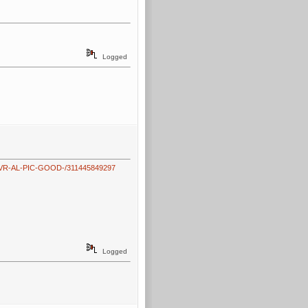
Logged
AVR-AL-PIC-GOOD-/311445849297
Logged