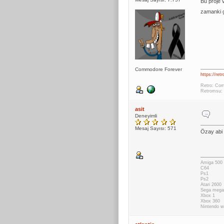
Bu proje 
zamanki g
Commodore Forever
https://ret
Retro: Com
Retromsu: 
asit
Deneyimli
Mesaj Sayısı: 571
Özay abi 
Amiga 500
C64
Ps1
Ps2
Atari 2600
Sega mega 
Xbox 1
Xbox 360
Nintendo wi