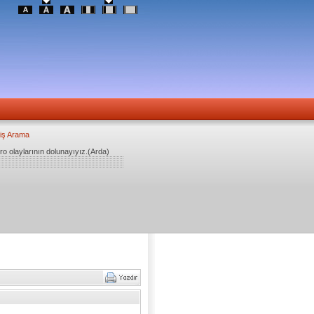
iş Arama
ro olaylarının dolunayıyız.(Arda)