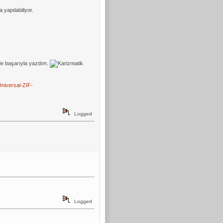
yapılabiliyor.
inde başarıyla yazdım.
niversal-ZIF-
Logged
Logged