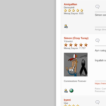
AmigaMan
Deneyimli
Mesaj Sayısı: 635
Simon sen
Amiga ölme
Simon (Özay Turay)
Yönetici
Mesaj Sayısı: 7.757
Ayrı satı
İnşallah 
Commodore Forever
https://ret
Retro: Com
Retromsu: 
byeni
Üye