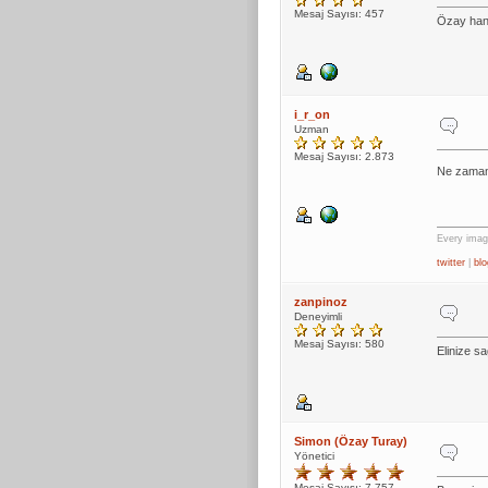
Mesaj Sayısı: 457
Özay hang
i_r_on
Uzman
Mesaj Sayısı: 2.873
Ne zaman 
Every imagi
twitter
|
blo
zanpinoz
Deneyimli
Mesaj Sayısı: 580
Elinize sa
Simon (Özay Turay)
Yönetici
Mesaj Sayısı: 7.757