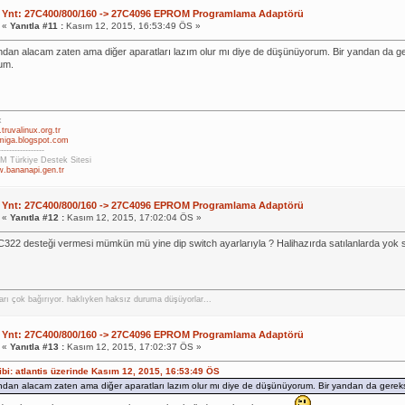
Ynt: 27C400/800/160 -> 27C4096 EPROM Programlama Adaptörü
«
Yanıtla #11 :
Kasım 12, 2015, 16:53:49 ÖS »
dan alacam zaten ama diğer aparatları lazım olur mı diye de düşünüyorum. Bir yandan da g
um.
x
truvalinux.org.tr
omiga.blogspot.com
-----------------
 Türkiye Destek Sitesi
w.bananapi.gen.tr
Ynt: 27C400/800/160 -> 27C4096 EPROM Programlama Adaptörü
«
Yanıtla #12 :
Kasım 12, 2015, 17:02:04 ÖS »
7C322 desteği vermesi mümkün mü yine dip switch ayarlarıyla ? Halihazırda satılanlarda yok 
arı çok bağırıyor. haklıyken haksız duruma düşüyorlar...
Ynt: 27C400/800/160 -> 27C4096 EPROM Programlama Adaptörü
«
Yanıtla #13 :
Kasım 12, 2015, 17:02:37 ÖS »
hibi: atlantis üzerinde Kasım 12, 2015, 16:53:49 ÖS
dan alacam zaten ama diğer aparatları lazım olur mı diye de düşünüyorum. Bir yandan da gereks