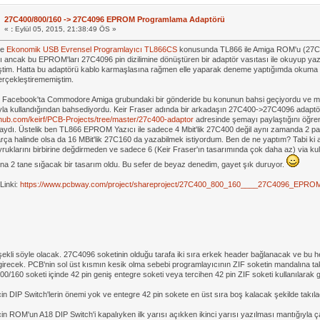
27C400/800/160 -> 27C4096 EPROM Programlama Adaptörü
«
:
Eylül 05, 2015, 21:38:49 ÖS »
ce
Ekonomik USB Evrensel Programlayıcı TL866CS
konusunda TL866 ile Amiga ROM'u (27
ı ancak bu EPROM'ları 27C4096 pin dizilimine dönüştüren bir adaptör vasıtası ile okuyup
tim. Hatta bu adaptörü kablo karmaşlasına rağmen elle yaparak deneme yaptığımda okuma y
gerçekleştirememiştim.
Facebook'ta Commodore Amiga grubundaki bir gönderide bu konunun bahsi geçiyordu ve mill
ıyla kullandığından bahsediyordu. Keir Fraser adında bir arkadaşın 27C400->27C4096 adaptör
ithub.com/keirf/PCB-Projects/tree/master/27c400-adaptor
adresinde şemayı paylaştığını öğre
aydı. Üstelik ben TL866 EPROM Yazıcı ile sadece 4 Mbit'lik 27C400 değil aynı zamanda 2 par
rça halinde olsa da 16 MBit'lik 27C160 da yazabilmek istiyordum. Ben de ne yaptım? Tabi ki 
kuyruklarını birbirine değdirmeden ve sadece 6 (Keir Fraser'ın tasarımında çok daha az) via kul
na 2 tane sığacak bir tasarım oldu. Bu sefer de beyaz denedim, gayet şık duruyor.
inki:
https://www.pcbway.com/project/shareproject/27C400_800_160____27C4096_EPRO
şekli söyle olacak. 27C4096 soketinin olduğu tarafa iki sıra erkek header bağlanacak ve bu
girecek. PCB'nin sol üst kısmın kesik olma sebebi programlayıcının ZIF soketin mandalına ta
0/160 soketi içinde 42 pin geniş entegre soketi veya tercihen 42 pin ZIF soketi kullanılarak 
in DIP Switch'lerin önemi yok ve entegre 42 pin sokete en üst sıra boş kalacak şekilde takıl
in ROM'un A18 DIP Switch'i kapalıyken ilk yarısı açıkken ikinci yarısı yazılması mantığıyla ça