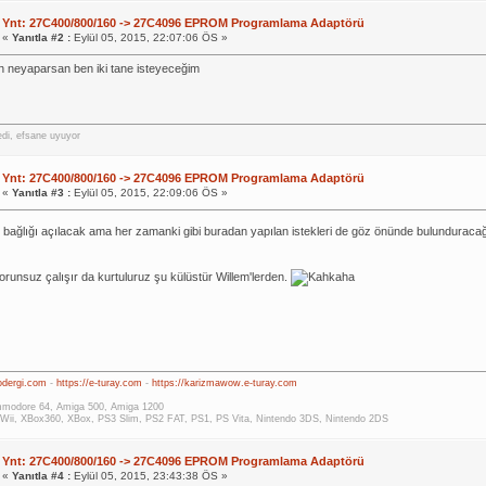
Ynt: 27C400/800/160 -> 27C4096 EPROM Programlama Adaptörü
«
Yanıtla #2 :
Eylül 05, 2015, 22:07:06 ÖS »
 neyaparsan ben iki tane isteyeceğim
di, efsane uyuyor
Ynt: 27C400/800/160 -> 27C4096 EPROM Programlama Adaptörü
«
Yanıtla #3 :
Eylül 05, 2015, 22:09:06 ÖS »
ş bağlığı açılacak ama her zamanki gibi buradan yapılan istekleri de göz önünde bulundurac
sorunsuz çalışır da kurtuluruz şu külüstür Willem'lerden.
rodergi.com
-
https://e-turay.com
-
https://karizmawow.e-turay.com
modore 64, Amiga 500, Amiga 1200
Wii, XBox360, XBox, PS3 Slim, PS2 FAT, PS1, PS Vita, Nintendo 3DS, Nintendo 2DS
Ynt: 27C400/800/160 -> 27C4096 EPROM Programlama Adaptörü
«
Yanıtla #4 :
Eylül 05, 2015, 23:43:38 ÖS »