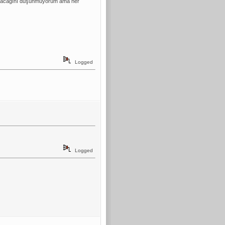
p olacağını düşünmüyorum ama her
Logged
Logged