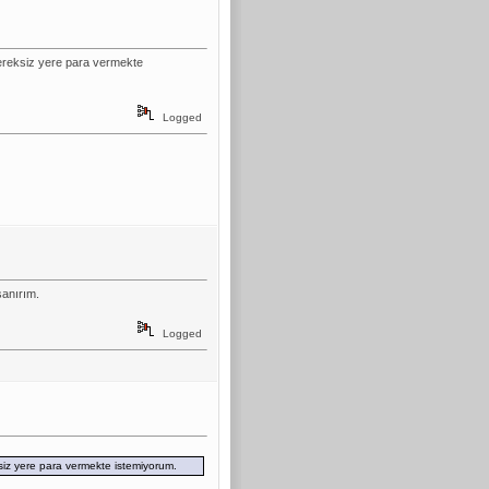
ereksiz yere para vermekte
Logged
sanırım.
Logged
iz yere para vermekte istemiyorum.