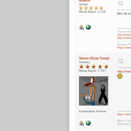
atlantis
Uzman
Mesaj Sayısı: 2.118
Ben de se
Truva Linu
http://www.
http://retr
---------------
Banana ARM
https://ww
Simon (Özay Turay)
Yönetici
Mesaj Sayısı: 7.757
http://
Commodore Forever
https://ret
Retro: Com
Retromsu: 