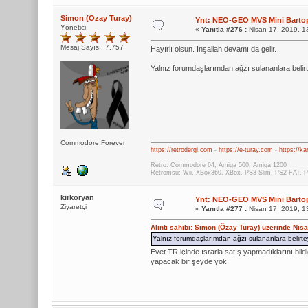
Simon (Özay Turay)
Ynt: NEO-GEO MVS Mini Bartop
Yönetici
«
Yanıtla #276 :
Nisan 17, 2019, 1
Mesaj Sayısı: 7.757
Hayırlı olsun. İnşallah devamı da gelir.
Yalnız forumdaşlarımdan ağzı sulananlara belirt
Commodore Forever
https://retrodergi.com
-
https://e-turay.com
-
https://k
Retro: Commodore 64, Amiga 500, Amiga 1200
Retromsu: Wii, XBox360, XBox, PS3 Slim, PS2 FAT, P
kirkoryan
Ynt: NEO-GEO MVS Mini Bartop
Ziyaretçi
«
Yanıtla #277 :
Nisan 17, 2019, 1
Alıntı sahibi: Simon (Özay Turay) üzerinde Nis
Yalnız forumdaşlarımdan ağzı sulananlara belirtey
Evet TR içinde ısrarla satış yapmadıklarını bil
yapacak bir şeyde yok