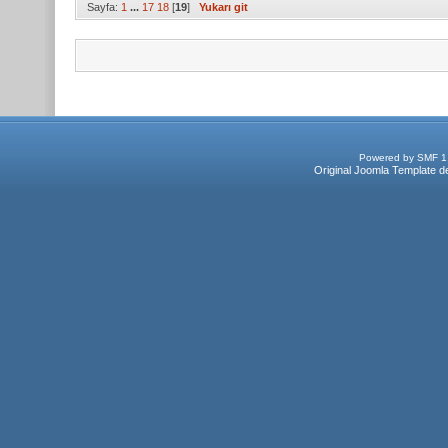
Sayfa:
1
...
17
18
[
19
]
Yukarı git
Powered by SMF 1
Original Joomla Template d