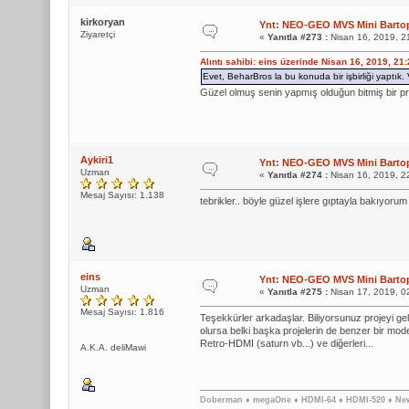
kirkoryan
Ynt: NEO-GEO MVS Mini Bartop
Ziyaretçi
«
Yanıtla #273 :
Nisan 16, 2019, 2
Alıntı sahibi: eins üzerinde Nisan 16, 2019, 21
Evet, BeharBros la bu konuda bir işbirliği yaptık
Güzel olmuş senin yapmış olduğun bitmiş bir p
Aykiri1
Ynt: NEO-GEO MVS Mini Bartop
Uzman
«
Yanıtla #274 :
Nisan 16, 2019, 2
Mesaj Sayısı: 1.138
tebrikler.. böyle güzel işlere gıptayla bakıyorum
eins
Ynt: NEO-GEO MVS Mini Bartop
Uzman
«
Yanıtla #275 :
Nisan 17, 2019, 0
Mesaj Sayısı: 1.816
Teşekkürler arkadaşlar. Biliyorsunuz projeyi gel
olursa belki başka projelerin de benzer bir mo
Retro-HDMI (saturn vb...) ve diğerleri...
A.K.A. deliMawi
Doberman ♦ megaOne ♦ HDMI-64 ♦ HDMI-520 ♦ Ne