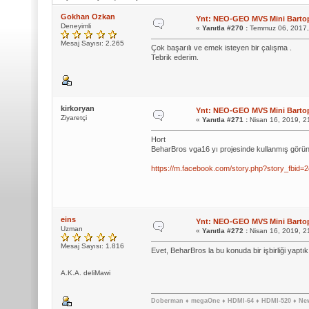
Gokhan Ozkan
Ynt: NEO-GEO MVS Mini Bartop
Deneyimli
«
Yanıtla #270 :
Temmuz 06, 2017,
Mesaj Sayısı: 2.265
Çok başarılı ve emek isteyen bir çalışma .
Tebrik ederim.
kirkoryan
Ynt: NEO-GEO MVS Mini Bartop
Ziyaretçi
«
Yanıtla #271 :
Nisan 16, 2019, 2
Hort
BeharBros vga16 yı projesinde kullanmış görü
https://m.facebook.com/story.php?story_fbi
eins
Ynt: NEO-GEO MVS Mini Bartop
Uzman
«
Yanıtla #272 :
Nisan 16, 2019, 2
Mesaj Sayısı: 1.816
Evet, BeharBros la bu konuda bir işbirliği yapt
A.K.A. deliMawi
Doberman ♦ megaOne ♦ HDMI-64 ♦ HDMI-520 ♦ Ne