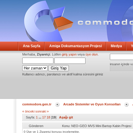
Ana Sayfa
Amiga Dokumantasyon Projesi
Medya
Y
Merhaba,
Ziyaretçi
. Lütfen
giriş yapın
veya
üye olun
.
insanın içinde v
Kullanıcı adınızı, parolanızı ve aktif kalma süresini giriniz
commodore.gen.tr
Arcade Sistemler ve Oyun Konsolları
« önceki
sonraki »
Sayfa:
1
...
17
18
[
19
]
Aşağı git
Gönderen
Konu: NEO-GEO MVS Mini Bartop Kabin Projesi
0 Üye ve 1 Ziyaretçi konuyu incelemekte.