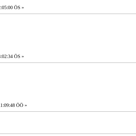
2:05:00 ÖS »
3:02:34 ÖS »
11:09:48 ÖÖ »