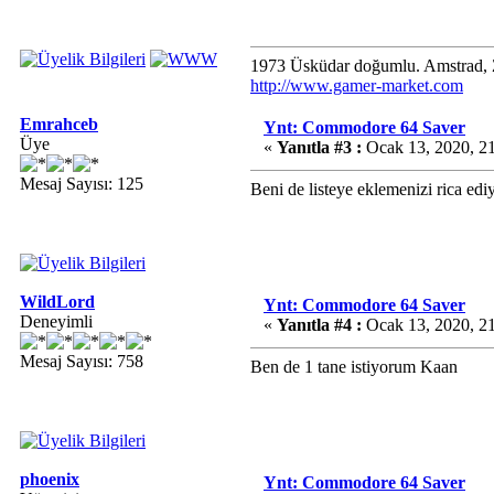
1973 Üsküdar doğumlu. Amstrad, Z
http://www.gamer-market.com
Emrahceb
Ynt: Commodore 64 Saver
Üye
«
Yanıtla #3 :
Ocak 13, 2020, 2
Mesaj Sayısı: 125
Beni de listeye eklemenizi rica ed
WildLord
Ynt: Commodore 64 Saver
Deneyimli
«
Yanıtla #4 :
Ocak 13, 2020, 2
Mesaj Sayısı: 758
Ben de 1 tane istiyorum Kaan
phoenix
Ynt: Commodore 64 Saver