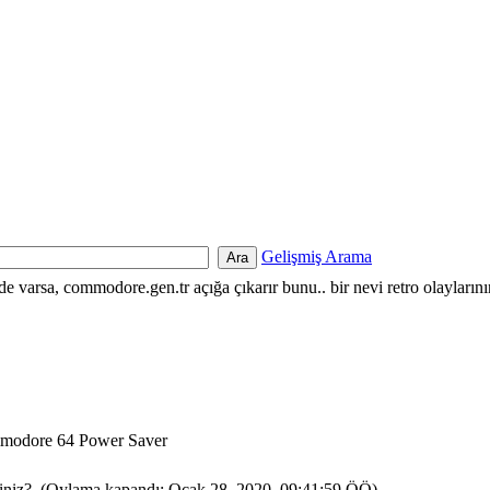
Gelişmiş Arama
nde varsa, commodore.gen.tr açığa çıkarır bunu.. bir nevi retro olayların
odore 64 Power Saver
isiniz? (Oylama kapandı: Ocak 28, 2020, 09:41:59 ÖÖ)