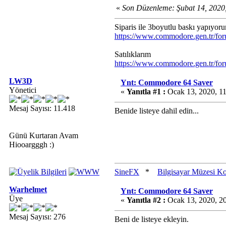
«
Son Düzenleme: Şubat 14, 2020
Siparis ile 3boyutlu baskı yapıyor
https://www.commodore.gen.tr/fo
Satılıklarım
https://www.commodore.gen.tr/fo
LW3D
Ynt: Commodore 64 Saver
Yönetici
«
Yanıtla #1 :
Ocak 13, 2020, 1
Mesaj Sayısı: 11.418
Benide listeye dahil edin...
Günü Kurtaran Avam
Hiooargggh :)
SineFX
*
Bilgisayar Müzesi K
Warhelmet
Ynt: Commodore 64 Saver
Üye
«
Yanıtla #2 :
Ocak 13, 2020, 2
Mesaj Sayısı: 276
Beni de listeye ekleyin.