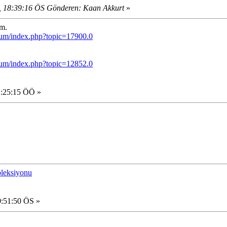
, 18:39:16 ÖS Gönderen: Kaan Akkurt
»
um.
rum/index.php?topic=17900.0
rum/index.php?topic=12852.0
1:25:15 ÖÖ »
oleksiyonu
0:51:50 ÖS »