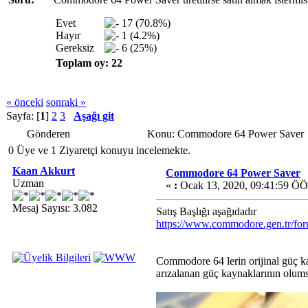
Evet
17 (70.8%)
Hayır
1 (4.2%)
Gereksiz
6 (25%)
Toplam oy: 22
« önceki
sonraki »
Sayfa: [
1
]
2
3
Aşağı git
Gönderen
Konu: Commodore 64 Power Saver 
0 Üye ve 1 Ziyaretçi konuyu incelemekte.
Kaan Akkurt
Commodore 64 Power Saver
Uzman
«
:
Ocak 13, 2020, 09:41:59 ÖÖ
Mesaj Sayısı: 3.082
Satış Başlığı aşağıdadır
https://www.commodore.gen.tr/f
Commodore 64 lerin orijinal güç kay
arızalanan güç kaynaklarının olums