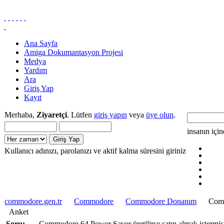
Ana Sayfa
Amiga Dokumantasyon Projesi
Medya
Yardım
Ara
Giriş Yap
Kayıt
Merhaba,
Ziyaretçi
. Lütfen
giriş yapın
veya
üye olun
.
insanın içi
Kullanıcı adınızı, parolanızı ve aktif kalma süresini giriniz
commodore.gen.tr
Commodore
Commodore Donanım
Comm
Anket
Soru:
Commodore 64 Power Saver üretilirse satın almak isterm