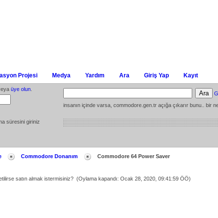
syon Projesi
Medya
Yardım
Ara
Giriş Yap
Kayıt
eya
üye olun
.
G
insanın içinde varsa, commodore.gen.tr açığa çıkarır bunu.. bir ne
ma süresini giriniz
e
Commodore Donanım
Commodore 64 Power Saver
lirse satın almak istermisiniz? (Oylama kapandı: Ocak 28, 2020, 09:41:59 ÖÖ)