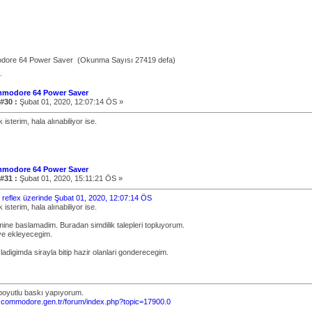
dore 64 Power Saver (Okunma Sayısı 27419 defa)
.
mmodore 64 Power Saver
 #30 :
Şubat 01, 2020, 12:07:14 ÖS »
isterim, hala alınabiliyor ise.
mmodore 64 Power Saver
 #31 :
Şubat 01, 2020, 15:11:21 ÖS »
i: reflex üzerinde Şubat 01, 2020, 12:07:14 ÖS
isterim, hala alınabiliyor ise.
mine baslamadim. Buradan simdilik talepleri topluyorum.
eye ekleyecegim.
adigimda sirayla bitip hazir olanlari gonderecegim.
3boyutlu baskı yapıyorum.
.commodore.gen.tr/forum/index.php?topic=17900.0