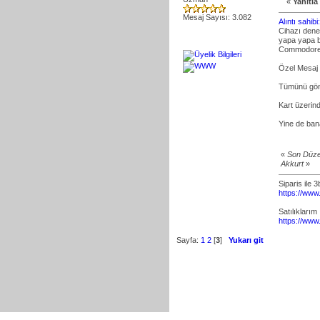
«
Yanıtla
Mesaj Sayısı: 3.082
Alıntı sahib
Cihazı dene
yapa yapa b
Commodore'l
Özel Mesaj
Tümünü gön
Kart üzerind
Yine de ban
«
Son Düze
Akkurt
»
Siparis ile 
https://www
Satılıklarım
https://www
Sayfa:
1
2
[
3
]
Yukarı git