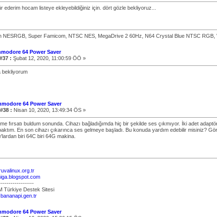
 ederim hocam listeye ekleyebildiğiniz için. dört gözle bekliyoruz...
 NESRGB, Super Famicom, NTSC NES, MegaDrive 2 60Hz, N64 Crystal Blue NTSC RGB, 
modore 64 Power Saver
#37 :
Şubat 12, 2020, 11:00:59 ÖÖ »
la bekliyorum
mmodore 64 Power Saver
 #38 :
Nisan 10, 2020, 13:49:34 ÖS »
me fırsatı buldum sonunda. Cihazı bağladığımda hiç bir şekilde ses çıkmıyor. İki adet adaptö
aktım. En son cihazı çıkarınca ses gelmeye başladı. Bu konuda yardım edebilir misiniz? Gör
ardan biri 64C biri 64G makina.
ruvalinux.org.tr
omiga.blogspot.com
------------------
 Türkiye Destek Sitesi
.bananapi.gen.tr
mmodore 64 Power Saver