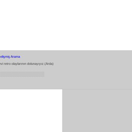
elişmiş Arama
vi retro olaylarının dolunayıyız.(Arda)