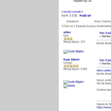
Toplam oy: 22
« önceki
sonraki »
Sayfa:
1
2
[
3
]
Aşağı git
Gönderen
Konu: Commo
0 Üye ve 1 Ziyaretçi konuyu incelemekte
reflex
Ynt: Co
Üye
«
Yanıtla
Mesaj Sayısı: 174
bende almak 
Kaan Akkurt
Ynt: Co
Uzman
«
Yanıtla
Mesaj Sayısı: 3.082
Alıntı sahib
bende almak 
henuz ureti
Sizi de list
Uretime basl
Siparis ile 
https://www