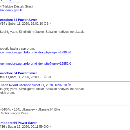
------------------
 Türkiye Destek Sitesi
.bananapi.gen.tr
mmodore 64 Power Saver
 #34 :
Şubat 11, 2020, 16:02:10 ÖS »
da giriş yaptı. Şimdi gümrükteler. Bakalım hediyesi ne olacak
3boyutlu baskı yapıyorum.
.commodore.gen.tr/forum/index.php?topic=17900.0
.commodore.gen.tr/forum/index.php?topic=12852.0
mmodore 64 Power Saver
 #35 :
Şubat 11, 2020, 23:09:21 ÖS »
bi: Kaan Akkurt üzerinde Şubat 11, 2020, 16:02:10 ÖS
da giriş yaptı. Şimdi gümrükteler. Bakalım hediyesi ne olacak
bekliyorum.
4/64c - 1541 Ultimate+ - Ultimate 64 Elite
 Gotek Floppy Drive
modore 64 Power Saver
#36 :
Şubat 12, 2020, 00:11:59 ÖÖ »