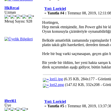
HkRecai
Ynt: Loriciel
Uzman
«
Yanıtla #4 :
Temmuz 08, 2019, 12:11:0
Mesaj Sayısı: 928
Hortingen,
Hep merak etmişimdir, Jim Power gibi bir kl
Oyun konusuyla çizimleriyle oynanabilirliğ
Belkide amatörlük zamanında yapmışlardır bi
platin takılı gibi hareketleri, dereden timsah 
Hele bir bug varki saçmasapan, geçen gün bi
Bir yerde bir öldüm, her yeni hakta sarışın
direk uçurumdan aşağı gidiyor, bütün haklar 
lori1.jpg
(6.35 KB, 284x177 - Görüntü
lori2.png
(147.02 KB, 332x208 - Görün
ifteri61
Ynt: Loriciel
Üye
«
Yanıtla #5 :
Temmuz 08, 2019, 13:37:3