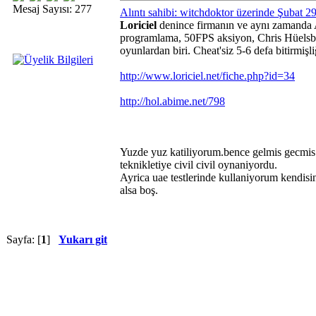
Mesaj Sayısı: 277
Alıntı sahibi: witchdoktor üzerinde Şubat 
Loriciel
denince firmanın ve aynı zamanda A
programlama, 50FPS aksiyon, Chris Hüelsbeck
oyunlardan biri. Cheat'siz 5-6 defa bitirmişl
http://www.loriciel.net/fiche.php?id=34
http://hol.abime.net/798
Yuzde yuz katiliyorum.bence gelmis gecmis e
teknikletiye civil civil oynaniyordu.
Ayrica uae testlerinde kullaniyorum kendisin
alsa boş.
Sayfa: [
1
]
Yukarı git