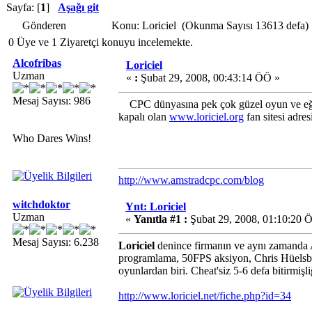
Sayfa: [
1
]
Aşağı git
Gönderen
Konu: Loriciel (Okunma Sayısı 13613 defa)
0 Üye ve 1 Ziyaretçi konuyu incelemekte.
Alcofribas
Loriciel
Uzman
«
:
Şubat 29, 2008, 00:43:14 ÖÖ »
Mesaj Sayısı: 986
CPC dünyasına pek çok güzel oyun ve eğiti
kapalı olan
www.loriciel.org
fan sitesi adres
Who Dares Wins!
http://www.amstradcpc.com/blog
witchdoktor
Ynt: Loriciel
Uzman
«
Yanıtla #1 :
Şubat 29, 2008, 01:10:20 
Mesaj Sayısı: 6.238
Loriciel
denince firmanın ve aynı zamanda A
programlama, 50FPS aksiyon, Chris Hüelsbeck
oyunlardan biri. Cheat'siz 5-6 defa bitirmişl
http://www.loriciel.net/fiche.php?id=34