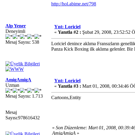
http://hol.abime.net/798
Alp Yener
Ynt: Loriciel
Deneyimli
«
Yanıtla #2 :
Şubat 29, 2008, 23:52:52 
Mesaj Sayısı: 538
Loriciel denince aklıma Fransızların genell
Panza Kick Boxing ilk aklıma gelenler. Bir 
AmigAmigA
Ynt: Loriciel
Uzman
«
Yanıtla #3 :
Mart 01, 2008, 00:34:46 Ö
Mesaj Sayısı: 1.713
Cartoons,Entity
Mesaj
Sayısı:978616432
«
Son Düzenleme: Mart 01, 2008, 00:39:
AmigAmigA
»