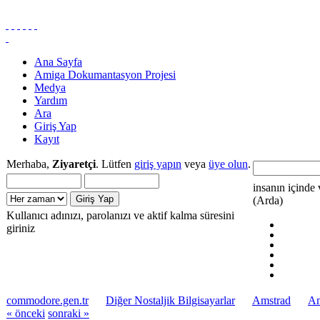
Ana Sayfa
Amiga Dokumantasyon Projesi
Medya
Yardım
Ara
Giriş Yap
Kayıt
Merhaba,
Ziyaretçi
. Lütfen
giriş yapın
veya
üye olun
.
insanın içinde 
(Arda)
Kullanıcı adınızı, parolanızı ve aktif kalma süresini
giriniz
commodore.gen.tr
Diğer Nostaljik Bilgisayarlar
Amstrad
Am
« önceki
sonraki »