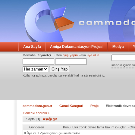
Ana Sayfa
Amiga Dokumantasyon Projesi
Medya
Y
Merhaba,
Ziyaretçi
. Lütfen
giriş yapın
veya
üye olun
.
insanın içinde v
Kullanıcı adınızı, parolanızı ve aktif kalma süresini giriniz
commodore.gen.tr
Genel Kategori
Proje
Elektronik devre t
« önceki
sonraki »
Sayfa: [
1
]
Aşağı git
Gönderen
Konu: Elektronik devre tamir bakım ip uçları (O
0 Üye ve 1 Ziyaretçi konuyu incelemekte.