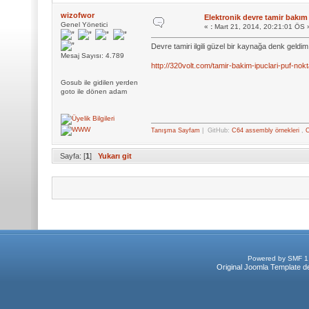
wizofwor
Elektronik devre tamir bakım 
Genel Yönetici
«
:
Mart 21, 2014, 20:21:01 ÖS 
Devre tamiri ilgili güzel bir kaynağa denk geldi
Mesaj Sayısı: 4.789
http://320volt.com/tamir-bakim-ipuclari-puf-nokta
Gosub ile gidilen yerden
goto ile dönen adam
Tanışma Sayfam
| GitHub:
C64 assembly örnekleri
,
C
Sayfa: [
1
]
Yukarı git
Powered by SMF 1
Original Joomla Template d