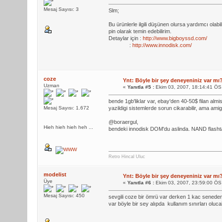
Mesaj Sayısı: 3
Slm;
Bu ürünlerle ilgili düşünen olursa yardımcı olab
pin olarak temin edebilirim.
Detaylar için :
http://www.bigboyssd.com/
:
http://www.innodisk.com/
coze
Ynt: Böyle bir şey deneyeniniz var mı
Uzman
«
Yanıtla #5 :
Ekim 03, 2007, 18:14:41 ÖS
bende 1gb'liklar var, ebay'den 40-50$ filan almis
Mesaj Sayısı: 1.672
yazildigi sistemlerde sorun cikarabilir, ama a
@boraergul,
Hieh hieh hieh heh ...
bendeki innodisk DOM'du aslinda. NAND flashta
Retro Hincal Uluc
modelist
Ynt: Böyle bir şey deneyeniniz var mı
Üye
«
Yanıtla #6 :
Ekim 03, 2007, 23:59:00 ÖS
Mesaj Sayısı: 450
sevgili coze bir ömrü var derken 1 kac seneden 
var böyle bir sey alıpda kullanım sınırları olucaks