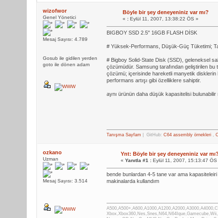
wizofwor
Böyle bir şey deneyeniniz var mı?
Genel Yönetici
«
:
Eylül 11, 2007, 13:38:22 ÖS »
BIGBOY SSD 2.5" 16GB FLASH DİSK
Mesaj Sayısı: 4.789
# Yüksek-Performans, Düşük-Güç Tüketimi; Taşı
Gosub ile gidilen yerden
# Bigboy Solid-State Disk (SSD), geleneksel sa
goto ile dönen adam
çözümüdür. Samsung tarafından geliştirilen bu 
çözümü; içerisinde hareketli manyetik disklerin 
performans artışı gibi özelliklere sahiptir.
aynı ürünün daha düşük kapasitelisi bulunabilir
Tanışma Sayfam
| GitHub:
C64 assembly örnekleri
,
C
ozkano
Ynt: Böyle bir şey deneyeniniz var mı
Uzman
«
Yanıtla #1 :
Eylül 11, 2007, 15:13:47 ÖS
bende bunlardan 4-5 tane var ama kapasiteleiri
Mesaj Sayısı: 3.514
makinalarda kullandım
A500,A500+,A600,A1000,A1200,A2000,A3000,A4000,
Xbox,Xbox360,Nes,Snes,N64,N64Ique,Gamecube,Wii