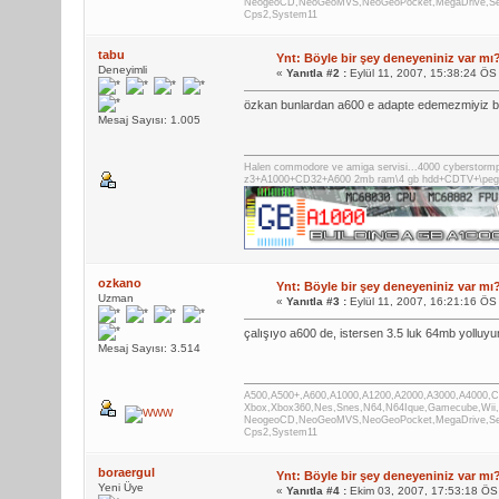
NeogeoCD,NeoGeoMVS,NeoGeoPocket,MegaDrive,Seg
Cps2,System11
tabu
Ynt: Böyle bir şey deneyeniniz var mı
Deneyimli
«
Yanıtla #2 :
Eylül 11, 2007, 15:38:24 ÖS
özkan bunlardan a600 e adapte edemezmiyiz bu
Mesaj Sayısı: 1.005
Halen commodore ve amiga servisi...4000 cyberstor
z3+A1000+CD32+A600 2mb ram\4 gb hdd+CDTV+\pega
ozkano
Ynt: Böyle bir şey deneyeniniz var mı
Uzman
«
Yanıtla #3 :
Eylül 11, 2007, 16:21:16 ÖS
çalışıyo a600 de, istersen 3.5 luk 64mb yolluy
Mesaj Sayısı: 3.514
A500,A500+,A600,A1000,A1200,A2000,A3000,A4000,
Xbox,Xbox360,Nes,Snes,N64,N64Ique,Gamecube,Wii
NeogeoCD,NeoGeoMVS,NeoGeoPocket,MegaDrive,Seg
Cps2,System11
boraergul
Ynt: Böyle bir şey deneyeniniz var mı
Yeni Üye
«
Yanıtla #4 :
Ekim 03, 2007, 17:53:18 ÖS