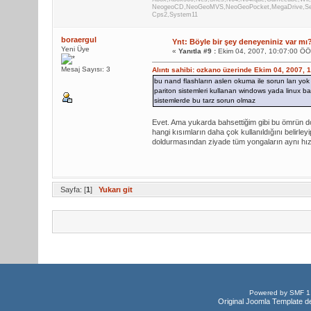
NeogeoCD,NeoGeoMVS,NeoGeoPocket,MegaDrive,Seg
Cps2,System11
boraergul
Ynt: Böyle bir şey deneyeniniz var mı
Yeni Üye
«
Yanıtla #9 :
Ekim 04, 2007, 10:07:00 ÖÖ
Mesaj Sayısı: 3
Alıntı sahibi: ozkano üzerinde Ekim 04, 2007, 
bu nand flashların aslen okuma ile sorun ları yok 
pariton sistemleri kullanan windows yada linux ba
sistemlerde bu tarz sorun olmaz
Evet. Ama yukarda bahsettiğim gibi bu ömrün dolm
hangi kısımların daha çok kullanıldığını belirle
doldurmasından ziyade tüm yongaların aynı hız
Sayfa: [
1
]
Yukarı git
Powered by SMF 1
Original Joomla Template d