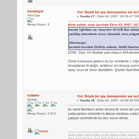
boraergul
Ynt: Böyle bir şey deneyeniniz var mı
Yeni Üye
«
Yanıtla #7 :
Ekim 04, 2007, 00:26:47 ÖÖ
Mesaj Sayısı: 3
Alıntı sahibi: coze üzerinde Ekim 03, 2007, 18
bende 1gb'liklar var, ebay'den 40-50$ filan almisti
yazildigi sistemlerde sorun cikarabilir, ama amig
@boraergul,
bendeki innodisk DOM'du aslinda. NAND flashtan 
DOM : Disk On Module yani cihazın ATA destekli 
Ömür konusuna gelince bu tür ürünlerde 1 mily
hesaplanan bi değer, aralıksız eri okuyup yazm
epey uzun bir ömür diyebilirim. Şöyleki flashd
ozkano
Ynt: Böyle bir şey deneyeniniz var mı
Uzman
«
Yanıtla #8 :
Ekim 04, 2007, 10:00:39 ÖÖ
bu nand flashların aslen okuma ile sorun ları yo
Mesaj Sayısı: 3.514
yada pariton sistemleri kullanan windows yada l
çalışan sistemlerde bu tarz sorun olmaz
A500,A500+,A600,A1000,A1200,A2000,A3000,A4000,
Xbox,Xbox360,Nes,Snes,N64,N64Ique,Gamecube,Wii