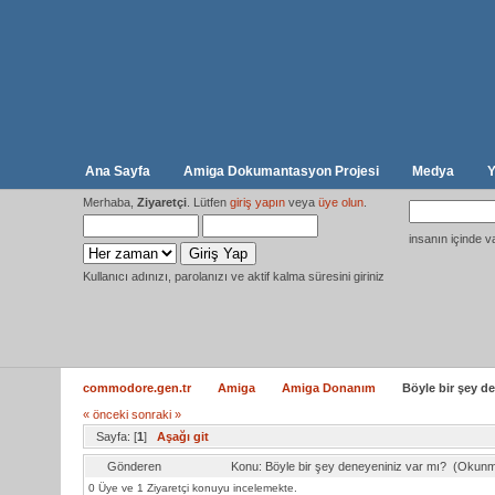
Ana Sayfa
Amiga Dokumantasyon Projesi
Medya
Y
Merhaba,
Ziyaretçi
. Lütfen
giriş yapın
veya
üye olun
.
insanın içinde v
Kullanıcı adınızı, parolanızı ve aktif kalma süresini giriniz
commodore.gen.tr
Amiga
Amiga Donanım
Böyle bir şey d
« önceki
sonraki »
Sayfa: [
1
]
Aşağı git
Gönderen
Konu: Böyle bir şey deneyeniniz var mı? (Okunm
0 Üye ve 1 Ziyaretçi konuyu incelemekte.