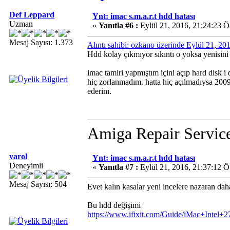
Def Leppard
Ynt: imac s.m.a.r.t hdd hatası
Uzman
«
Yanıtla #6 :
Eylül 21, 2016, 21:24:23 Ö
Mesaj Sayısı: 1.373
Alıntı sahibi: ozkano üzerinde Eylül 21, 2
Hdd kolay çıkmıyor sıkıntı o yoksa yenisini
imac tamiri yapmıştım içini açıp hard disk i 
hiç zorlanmadım. hatta hiç açılmadıysa 2009
ederim.
Amiga Repair Servic
varol
Ynt: imac s.m.a.r.t hdd hatası
Deneyimli
«
Yanıtla #7 :
Eylül 21, 2016, 21:37:12 Ö
Mesaj Sayısı: 504
Evet kalın kasalar yeni incelere nazaran daha
Bu hdd değişimi
https://www.ifixit.com/Guide/iMac+Inte