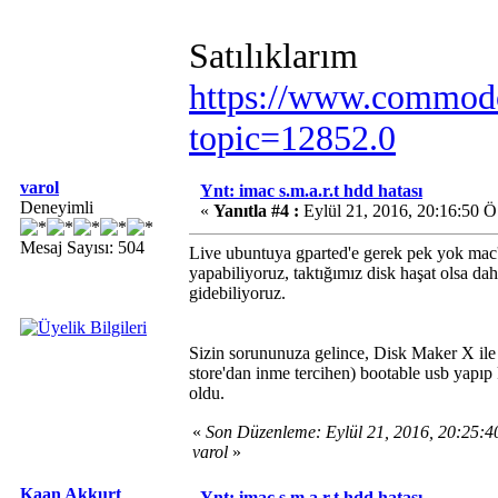
Satılıklarım
https://www.commodo
topic=12852.0
varol
Ynt: imac s.m.a.r.t hdd hatası
Deneyimli
«
Yanıtla #4 :
Eylül 21, 2016, 20:16:50 Ö
Mesaj Sayısı: 504
Live ubuntuya gparted'e gerek pek yok mac'in
yapabiliyoruz, taktığımız disk haşat olsa da
gidebiliyoruz.
Sizin sorununuza gelince, Disk Maker X ile (
store'dan inme tercihen) bootable usb yapıp
oldu.
«
Son Düzenleme: Eylül 21, 2016, 20:25:
varol
»
Kaan Akkurt
Ynt: imac s.m.a.r.t hdd hatası