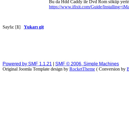
Bu da Hdd Caddy ile Dvd Rom söküp yerine
https://www.ifixit.com/Guide/Installin
Sayfa: [
1
]
Yukarı git
Powered by SMF 1.1.21
|
SMF © 2006, Simple Machines
Original Joomla Template design by
RocketTheme
( Conversion by
B