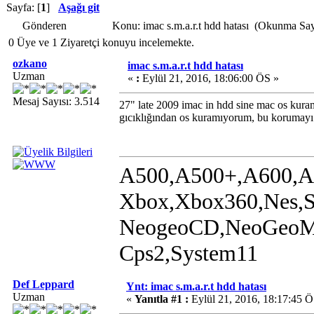
Sayfa: [
1
]
Aşağı git
Gönderen
Konu: imac s.m.a.r.t hdd hatası (Okunma Say
0 Üye ve 1 Ziyaretçi konuyu incelemekte.
ozkano
imac s.m.a.r.t hdd hatası
Uzman
«
:
Eylül 21, 2016, 18:06:00 ÖS »
Mesaj Sayısı: 3.514
27" late 2009 imac in hdd sine mac os kur
gıcıklığından os kuramıyorum, bu korumayı 
A500,A500+,A600,A
Xbox,Xbox360,Nes,
NeogeoCD,NeoGeoMVS
Cps2,System11
Def Leppard
Ynt: imac s.m.a.r.t hdd hatası
Uzman
«
Yanıtla #1 :
Eylül 21, 2016, 18:17:45 Ö