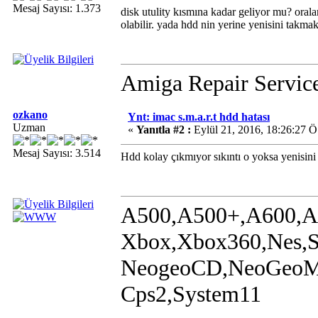
Mesaj Sayısı: 1.373
disk utulity kısmına kadar geliyor mu? orala
olabilir. yada hdd nin yerine yenisini takma
Amiga Repair Servic
ozkano
Ynt: imac s.m.a.r.t hdd hatası
Uzman
«
Yanıtla #2 :
Eylül 21, 2016, 18:26:27 Ö
Mesaj Sayısı: 3.514
Hdd kolay çıkmıyor sıkıntı o yoksa yenisini
A500,A500+,A600,A
Xbox,Xbox360,Nes,
NeogeoCD,NeoGeoMVS
Cps2,System11