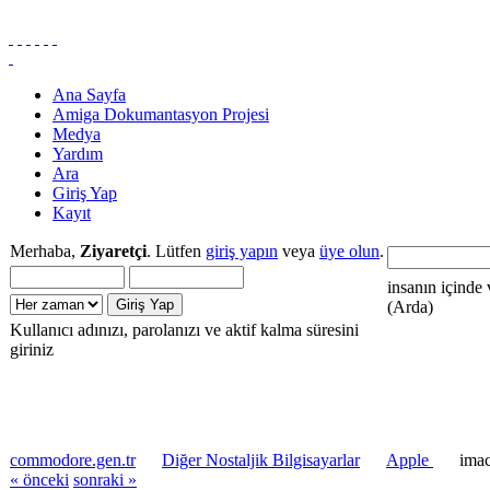
Ana Sayfa
Amiga Dokumantasyon Projesi
Medya
Yardım
Ara
Giriş Yap
Kayıt
Merhaba,
Ziyaretçi
. Lütfen
giriş yapın
veya
üye olun
.
insanın içinde 
(Arda)
Kullanıcı adınızı, parolanızı ve aktif kalma süresini
giriniz
commodore.gen.tr
Diğer Nostaljik Bilgisayarlar
Apple
imac
« önceki
sonraki »