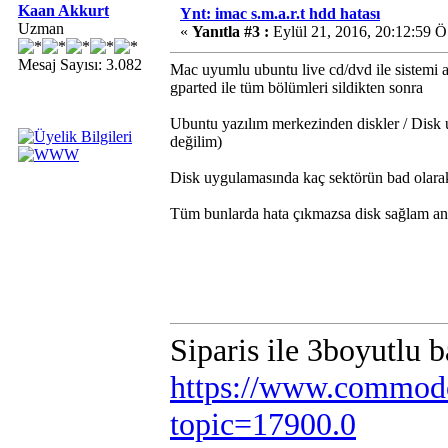
Kaan Akkurt
Ynt: imac s.m.a.r.t hdd hatası
Uzman
«
Yanıtla #3 :
Eylül 21, 2016, 20:12:59 Ö
Mesaj Sayısı: 3.082
Mac uyumlu ubuntu live cd/dvd ile sistemi 
gparted ile tüm bölümleri sildikten sonra
Ubuntu yazılım merkezinden diskler / Disk 
değilim)
Disk uygulamasında kaç sektörün bad olarak i
Tüm bunlarda hata çıkmazsa disk sağlam anl
Siparis ile 3boyutlu 
https://www.commodo
topic=17900.0