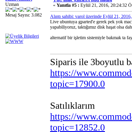
Uzman
«
Yanıtla #5 :
Eylül 21, 2016, 20:24:32 Ö
Mesaj Sayısı: 3.082
Alıntı sahibi: varol üzerinde Eylül 21, 201
Live ubuntuya gparted'e gerek pek yok mac'in
yapabiliyoruz, taktığımız disk haşat olsa dah
alternatif bir işletim sistemiyle bakmak ta fa
Siparis ile 3boyutlu 
https://www.commodo
topic=17900.0
Satılıklarım
https://www.commodo
topic=12852.0