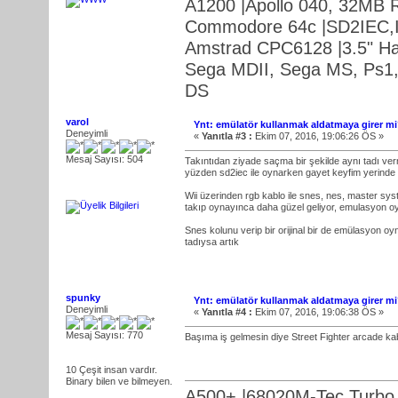
A1200 |Apollo 040, 32MB 
Commodore 64c |SD2IEC,Irq
Amstrad CPC6128 |3.5" Ha
Sega MDII, Sega MS, Ps1,
DS
varol
Ynt: emülatör kullanmak aldatmaya girer mi?
Deneyimli
«
Yanıtla #3 :
Ekim 07, 2016, 19:06:26 ÖS »
Mesaj Sayısı: 504
Takıntıdan ziyade saçma bir şekilde aynı tadı v
yüzden sd2iec ile oynarken gayet keyfim yerinde a
Wii üzerinden rgb kablo ile snes, nes, master sy
takıp oynayınca daha güzel geliyor, emulasyon o
Snes kolunu verip bir orijinal bir de emülasyon o
tadıysa artık
spunky
Ynt: emülatör kullanmak aldatmaya girer mi?
Deneyimli
«
Yanıtla #4 :
Ekim 07, 2016, 19:06:38 ÖS »
Mesaj Sayısı: 770
Başıma iş gelmesin diye Street Fighter arcade k
10 Çeşit insan vardır.
Binary bilen ve bilmeyen.
A500+ |68020M-Tec Turbo,