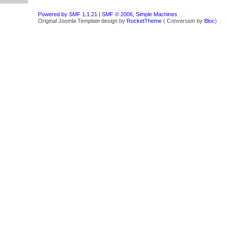
Powered by SMF 1.1.21
|
SMF © 2006, Simple Machines
Original Joomla Template design by
RocketTheme
( Conversion by
Bloc
)