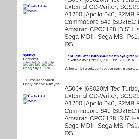
External CD-Writer, SCS2S
A1200 |Apollo 040, 32MB 
Commodore 64c |SD2IEC,Irq
Amstrad CPC6128 |3.5" Ha
Sega MDII, Sega MS, Ps1,
DS
spunky
Ynt: emülatör kullanmak aldatmaya girer mi?
Deneyimli
«
Yanıtla #5 :
Ekim 07, 2016, 19:15:56 ÖS »
Mesaj Sayısı: 770
Ya hocam bu arada senin avatar sanki transparan 
10 Çeşit insan vardır.
Binary bilen ve bilmeyen.
A500+ |68020M-Tec Turbo,
External CD-Writer, SCS2S
A1200 |Apollo 040, 32MB 
Commodore 64c |SD2IEC,Irq
Amstrad CPC6128 |3.5" Ha
Sega MDII, Sega MS, Ps1,
DS