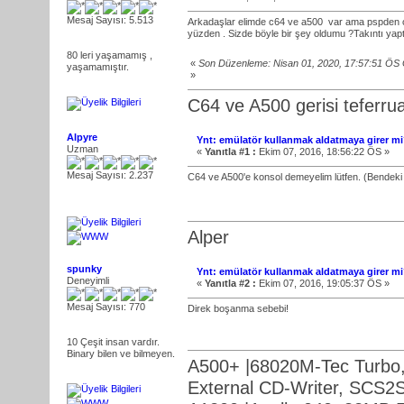
Mesaj Sayısı: 5.513
Arkadaşlar elimde c64 ve a500 var ama pspden oy
yüzden . Sizde böyle bir şey oldumu ?Takıntı ya
80 leri yaşamamış ,
«
Son Düzenleme: Nisan 01, 2020, 17:57:51 ÖS
yaşamamıştır.
»
C64 ve A500 gerisi teferru
Alpyre
Ynt: emülatör kullanmak aldatmaya girer mi?
Uzman
«
Yanıtla #1 :
Ekim 07, 2016, 18:56:22 ÖS »
Mesaj Sayısı: 2.237
C64 ve A500'e konsol demeyelim lütfen. (Bendeki t
Alper
spunky
Ynt: emülatör kullanmak aldatmaya girer mi?
Deneyimli
«
Yanıtla #2 :
Ekim 07, 2016, 19:05:37 ÖS »
Mesaj Sayısı: 770
Direk boşanma sebebi!
10 Çeşit insan vardır.
Binary bilen ve bilmeyen.
A500+ |68020M-Tec Turbo,
External CD-Writer, SCS2S