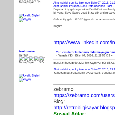
Mesaj Sayısı: 320
Alıntı sahibi: spunky üzerinde Ekim 07, 2016, 21
Alıntı sahibi: Persona Non Grata üzerinde Ekim 0
Başıma bir iş gelmeyecekse Emülatörü tercih edi
bir yana, Save State / Load State gibi artıları da va
Gelir abi iş gelir... GDSD (gerçek donanım sever
Kaçtım
https://www.linkedin.com/in/
izmirmaster
Ynt: emülatör kullanmak aldatmaya girer mi?
Uzman
«
Yanıtla #13 :
Ekim 07, 2016, 21:29:56 ÖS »
Mesaj Sayısı: 5.385
maşallah hocam detaylar hiç kaçmıyor pür dikkat
Alıntı sahibi: spunky üzerinde Ekim 07, 2016, 19
Ya hocam bu arada senin avatar sanki transparan 
zebramo
https://zebramo.com/user
Blog:
http://retrobilgisayar.blogs
Sosyal Ağlar: