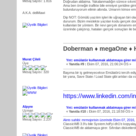
Mesaj Sayısı: 1.816
Doğrudan aldatma. Yakalanmadığın sürece sıkınt
Ama ben örneğin trafikte bile emniyet şeridine gi
bulunduruyorum elimin altında. Umarım kimse em
A.K.A. deliMawi
Dip NOT: Gömülü yazılım işleri ile uğraşan biri ol
dururum. Bizim meslekte yazılan kodu gerçek dona
kullanılan bir yöntem. Bir nevi gerçek donanımı 
üzerinde çalıştırıp, hataları gerçek sonuçları ile 
Doberman ♦ megaOne ♦ H
Murat Çileli
Ynt: emülatör kullanmak aldatmaya girer mi?
Üye
«
Yanıtla #9 :
Ekim 07, 2016, 21:06:24 ÖS »
Mesaj Sayısı: 320
Başıma bir iş gelmeyecekse Emülatörü tercih edi
bir yana, Save State / Load State gibi artıları da va
https://www.linkedin.com/in/
Alpyre
Ynt: emülatör kullanmak aldatmaya girer mi?
Uzman
«
Yanıtla #10 :
Ekim 07, 2016, 21:18:59 ÖS »
Mesaj Sayısı: 2.237
Alıntı sahibi: mrmojorisin üzerinde Ekim 07, 2016
ClassicWB 3.9'u bile System.hdf'yi dh1'e kopyal
ClassicWB de aldatmaya girer. Sıfırdan disketle