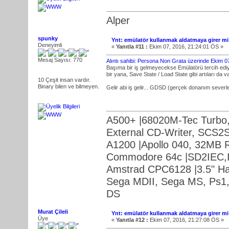
Alper
spunky
Ynt: emülatör kullanmak aldatmaya girer mi?
Deneyimli
«
Yanıtla #11 :
Ekim 07, 2016, 21:24:01 ÖS »
Mesaj Sayısı: 770
Alıntı sahibi: Persona Non Grata üzerinde Ekim 0
Başıma bir iş gelmeyecekse Emülatörü tercih edi
bir yana, Save State / Load State gibi artıları da va
10 Çeşit insan vardır.
Binary bilen ve bilmeyen.
Gelir abi iş gelir... GDSD (gerçek donanım sever
A500+ |68020M-Tec Turbo,
External CD-Writer, SCS2S
A1200 |Apollo 040, 32MB 
Commodore 64c |SD2IEC,Irq
Amstrad CPC6128 |3.5" Ha
Sega MDII, Sega MS, Ps1,
DS
Murat Çileli
Ynt: emülatör kullanmak aldatmaya girer mi?
Üye
«
Yanıtla #12 :
Ekim 07, 2016, 21:27:08 ÖS »