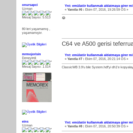
onursapci
Ynt: emülatör kullanmak aldatmaya girer mi?
Uzman
«
Yanıtla #6 :
Ekim 07, 2016, 19:26:59 ÖS »
Mesaj Sayısı: 5.513
😂
80 leri yaşamamış ,
yaşamamıştır.
C64 ve A500 gerisi teferru
mrmojorisin
Ynt: emülatör kullanmak aldatmaya girer mi?
Deneyimli
«
Yanıtla #7 :
Ekim 07, 2016, 20:21:14 ÖS »
Mesaj Sayısı: 1.014
ClassicWB 3.9'u bile System.hdf'yi dh1'e kopyal
eins
Ynt: emülatör kullanmak aldatmaya girer mi?
Uzman
«
Yanıtla #8 :
Ekim 07, 2016, 20:50:39 ÖS »