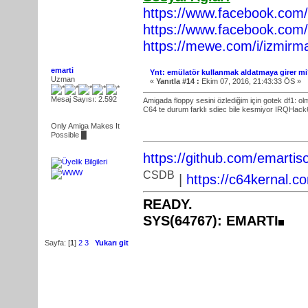
https://www.facebook.com/
https://www.facebook.com
https://mewe.com/i/izmirm
emarti
Ynt: emülatör kullanmak aldatmaya girer mi?
Uzman
«
Yanıtla #14 :
Ekim 07, 2016, 21:43:33 ÖS »
Mesaj Sayısı: 2.592
Amigada floppy sesini özlediğim için gotek df1: ol
C64 te durum farklı sdiec bile kesmiyor IRQHack
Only Amiga Makes It
Possible █
https://github.com/emartiso
CSDB
|
https://c64kernal.c
READY.
SYS(64767): EMARTI
Sayfa: [
1
]
2
3
Yukarı git