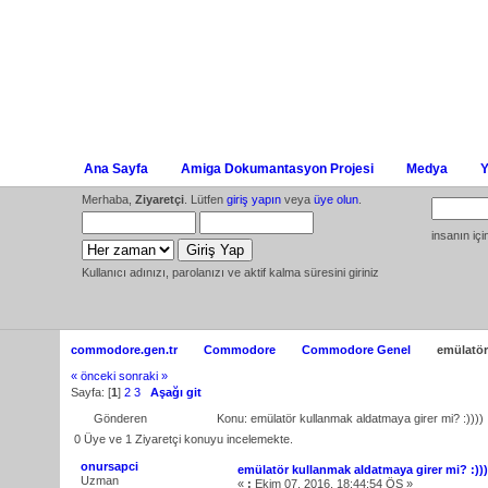
Ana Sayfa
Amiga Dokumantasyon Projesi
Medya
Y
Merhaba,
Ziyaretçi
. Lütfen
giriş yapın
veya
üye olun
.
insanın iç
Kullanıcı adınızı, parolanızı ve aktif kalma süresini giriniz
commodore.gen.tr
Commodore
Commodore Genel
emülatör
« önceki
sonraki »
Sayfa: [
1
]
2
3
Aşağı git
Gönderen
Konu: emülatör kullanmak aldatmaya girer mi? :))
0 Üye ve 1 Ziyaretçi konuyu incelemekte.
onursapci
emülatör kullanmak aldatmaya girer mi? :)))
Uzman
«
:
Ekim 07, 2016, 18:44:54 ÖS »