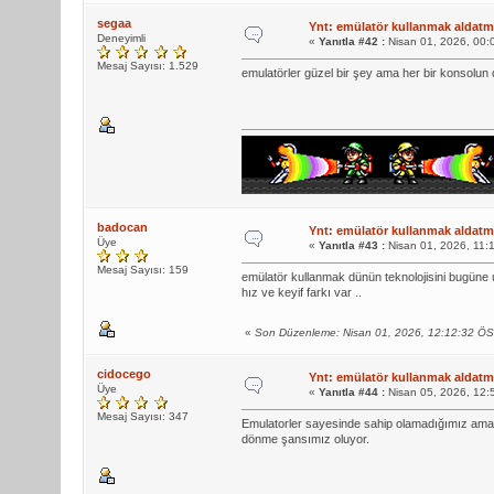
segaa
Ynt: emülatör kullanmak aldatma
Deneyimli
«
Yanıtla #42 :
Nisan 01, 2026, 00:
Mesaj Sayısı: 1.529
emulatörler güzel bir şey ama her bir konsolu
badocan
Ynt: emülatör kullanmak aldatma
Üye
«
Yanıtla #43 :
Nisan 01, 2026, 11:
Mesaj Sayısı: 159
emülatör kullanmak dünün teknolojisini bugüne u
hız ve keyif farkı var ..
«
Son Düzenleme: Nisan 01, 2026, 12:12:32 Ö
cidocego
Ynt: emülatör kullanmak aldatma
Üye
«
Yanıtla #44 :
Nisan 05, 2026, 12:
Mesaj Sayısı: 347
Emulatorler sayesinde sahip olamadığımız ama 
dönme şansımız oluyor.