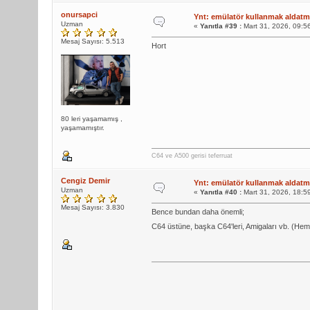
onursapci
Ynt: emülatör kullanmak aldatma
Uzman
«
Yanıtla #39 :
Mart 31, 2026, 09:5
Mesaj Sayısı: 5.513
Hort
80 leri yaşamamış ,
yaşamamıştır.
C64 ve A500 gerisi teferruat
Cengiz Demir
Ynt: emülatör kullanmak aldatma
Uzman
«
Yanıtla #40 :
Mart 31, 2026, 18:5
Mesaj Sayısı: 3.830
Bence bundan daha önemli;
C64 üstüne, başka C64'leri, Amigaları vb. (He