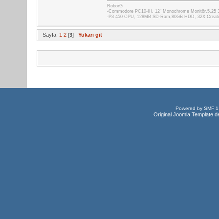
RoborG
-Commodore PC10-III, 12" Monochrome Monitör,5.25
-P3 450 CPU, 128MB SD-Ram,80GB HDD, 32X Creative
Sayfa:
1
2
[
3
]
Yukarı git
Powered by SMF 1
Original Joomla Template d