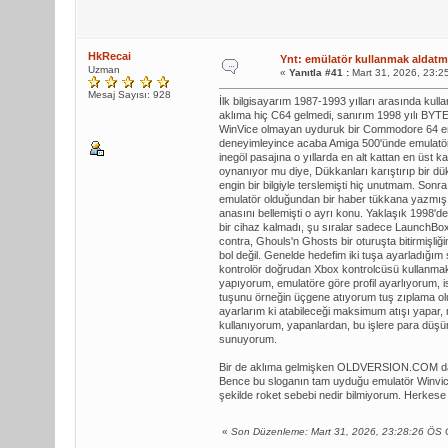
HkRecai
Ynt: emülatör kullanmak aldatma
Uzman
«
Yanıtla #41 :
Mart 31, 2026, 23:2
Mesaj Sayısı: 928
İlk bilgisayarım 1987-1993 yılları arasında k
aklıma hiç C64 gelmedi, sanırım 1998 yılı BYT
WinVice olmayan uyduruk bir Commodore 64 em
deneyimleyince acaba Amiga 500'ünde emulatörü 
inegöl pasajına o yıllarda en alt kattan en üst
oynanıyor mu diye, Dükkanları karıştırıp bir dü
engin bir bilgiyle terslemişti hiç unutmam. Son
emulatör olduğundan bir haber tükkana yazmış 
anasını bellemişti o ayrı konu. Yaklaşık 1998'
bir cihaz kalmadı, şu sıralar sadece LaunchBox
contra, Ghouls'n Ghosts bir oturuşta bitirmişliği
bol değil. Genelde hedefim iki tuşa ayarladığım 
kontrolör doğrudan Xbox kontrolcüsü kullanma
yapıyorum, emulatöre göre profil ayarlıyorum, i
tuşunu örneğin üçgene atıyorum tuş zıplama olu
ayarlarım ki atabileceği maksimum atışı yapar
kullanıyorum, yapanlardan, bu işlere para düş
sunuyorum.
Bir de aklıma gelmişken OLDVERSION.COM 
Bence bu sloganın tam uyduğu emulatör Winvice, v
şekilde roket sebebi nedir bilmiyorum. Herkese i
«
Son Düzenleme: Mart 31, 2026, 23:28:26 ÖS 