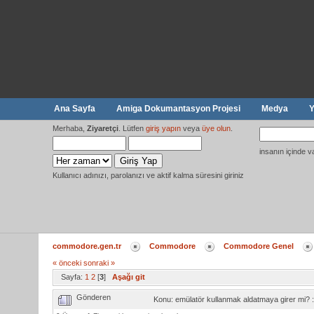
Ana Sayfa
Amiga Dokumantasyon Projesi
Medya
Y
Merhaba,
Ziyaretçi
. Lütfen
giriş yapın
veya
üye olun
.
insanın içinde v
Kullanıcı adınızı, parolanızı ve aktif kalma süresini giriniz
commodore.gen.tr
Commodore
Commodore Genel
« önceki
sonraki »
Sayfa:
1
2
[
3
]
Aşağı git
Gönderen
Konu: emülatör kullanmak aldatmaya girer mi?