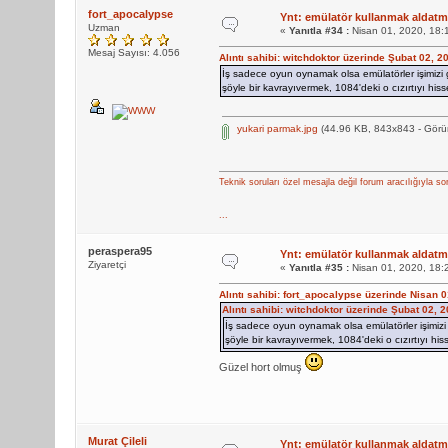
fort_apocalypse
Ynt: emülatör kullanmak aldatma
Uzman
«
Yanıtla #34 :
Nisan 01, 2020, 18:
Mesaj Sayısı: 4.056
Alıntı sahibi: witchdoktor üzerinde Şubat 02, 
İş sadece oyun oynamak olsa emülatörler işimiz
şöyle bir kavrayıvermek, 1084'deki o cızırtıyı his
yukari parmak.jpg
(44.96 KB, 843x843 - Görü
Teknik soruları özel mesajla değil forum aracılığıyla so
...
peraspera95
Ynt: emülatör kullanmak aldatma
Ziyaretçi
«
Yanıtla #35 :
Nisan 01, 2020, 18:
Alıntı sahibi: fort_apocalypse üzerinde Nisan 
Alıntı sahibi: witchdoktor üzerinde Şubat 02, 
İş sadece oyun oynamak olsa emülatörler işimiz
şöyle bir kavrayıvermek, 1084'deki o cızırtıyı hi
Güzel hort olmuş
Murat Çileli
Ynt: emülatör kullanmak aldatma