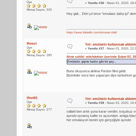
Üye
«
Yanıtla #36 :
Nisan 01, 2020, 18:
Mesaj Sayısı: 320
Hey gidi... Dört yıl önce "emulator daha iyi" de
https://www.linkedin.com/in/murat-cileli/
Remzi
Ynt: emülatör kullanmak aldatma
Üye
«
Yanıtla #37 :
Nisan 01, 2020, 22:
Mesaj Sayısı: 285
Alıntı sahibi: witchdoktor üzerinde Şubat 02, 
Emülatör, şişme kadın gibi bir şey...
Bunu okuyunca aklima Pardon filmi geldi.
Bizimkiler once ben yapacam diye tartisirken gar
ifteri61
Ynt: emülatör kullanmak aldatma
Üye
«
Yanıtla #38 :
Nisan 02, 2020, 16:
Mesaj Sayısı: 277
vallahi ben artık şuna karar verdim. koşulsuz v
aynıdır.oynanış kalite vs açısından. amiga klav
her emulasyon benim için gerçeğiyle aynıdır.