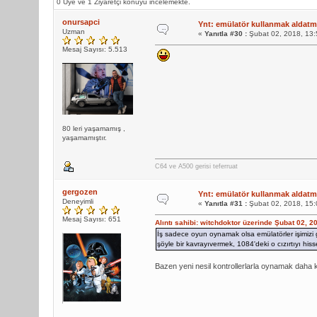
0 Üye ve 1 Ziyaretçi konuyu incelemekte.
onursapci
Ynt: emülatör kullanmak aldatma
Uzman
«
Yanıtla #30 :
Şubat 02, 2018, 13:
Mesaj Sayısı: 5.513
80 leri yaşamamış ,
yaşamamıştır.
C64 ve A500 gerisi teferruat
gergozen
Ynt: emülatör kullanmak aldatma
Deneyimli
«
Yanıtla #31 :
Şubat 02, 2018, 15:
Mesaj Sayısı: 651
Alıntı sahibi: witchdoktor üzerinde Şubat 02, 
İş sadece oyun oynamak olsa emülatörler işimiz
şöyle bir kavrayıvermek, 1084'deki o cızırtıyı his
Bazen yeni nesil kontrollerlarla oynamak daha k