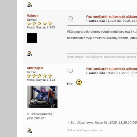
Voltron
Ynt: emülatör kullanmak aldatma
Uzman
«
Yanıtla #32 :
Şubat 02, 2018, 15:
Mesaj Sayısı: 2.205
Aldatmaya girip girmeyecegi emulatoru nasil kul
basinizdan savip emulator kullaniyorsaniz, emulat
Metal grupları çok bağırıyor. haklıyken haksız duruma 
onursapci
Ynt: emülatör kullanmak aldatma
Uzman
«
Yanıtla #33 :
Nisan 01, 2020, 17:
Mesaj Sayısı: 5.513
Hort
80 leri yaşamamış ,
yaşamamıştır.
«
Son Düzenleme: Nisan 01, 2020, 18:29:20 ÖS
C64 ve A500 gerisi teferruat