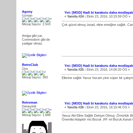
Agony
Ynt: [MOD] Hadi bi karakutu daha modlayal
Uzman
«
Yanıtla #24 :
Ekim 23, 2016, 10:15:59 ÖÖ »
Mesaj Sayısı: 2.543
Çok güzel olmuş üstad, eline emeğine sağlık. Can
Amiga gibi yar,
Commodore gibi de
yadigar olmaz.
RetroClub
Ynt: [MOD] Hadi bi karakutu daha modlayal
Üye
«
Yanıtla #25 :
Ekim 23, 2016, 14:00:20 ÖS »
Mesaj Sayısı: 383
Ellerine sağlık Yavuz hocam yine süper bir çalışm
Retroman
Ynt: [MOD] Hadi bi karakutu daha modlayal
Deneyimli
«
Yanıtla #26 :
Ekim 23, 2016, 16:15:46 ÖS »
Mesaj Sayısı: 1.688
Yavuz Abi Eline Sağlık Dehşet Olmuş ,Ömürlük B
Önemlisi Adaptör mü Bozuk ,RF mi Bozuk,Kanal 