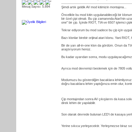
Mesaj Sayısı: 5.894
Şimdi artık geldik AV mod kitimizin montajına...
Öncelikle bu mod kitin uygulanabileceği bir klonum
bir özel çipi olmalı. Bu çip zamanında Atari'nin uz
one" bir çip. İçinde RIOT, TIA ve 6507 işlemci çiple
Tekrar ediyorum bu mod sadece bu çip için uygulan
Bazı klonlar birebir orijinal atari klonu. Yani RIOT
Bir de yarı all-in-one klon da gördüm. Onun da TI
araştırıyorum henüz.
Bu kadar uyarıdan sonra, modu uygulayacağımız ç
Ayrıca mod devremizi beslemek için de 7805 voltaj 
Modumuzu bu gösterdiğim bacaklara lehimliyoruz.
doğru bacaklara lehim yaptığınıza emin olur, kontro
Çip montajından sonra AV çıkışlarını da kasa soke
direk lehim de yapılabilir.
Son olarak devrede bulunan LED'i de kasaya yerl
Yerine sıkıca yerleşecektir. Yerleşmezse biraz sı