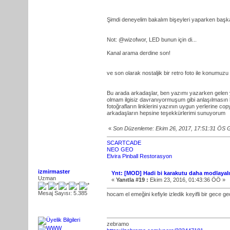
Şimdi deneyelim bakalım bişeyleri yaparken başka
Not: @wizofwor, LED bunun için di...
Kanal arama derdine son!
ve son olarak nostaljik bir retro foto ile konumuzu
Bu arada arkadaşlar, ben yazımı yazarken gelen 
olmam ilgisiz davranıyormuşum gibi anlaşılmasın l
fotoğrafların linklerini yazının uygun yerlerine
arkadaşların hepsine teşekkürlerimi sunuyorum
«
Son Düzenleme: Ekim 26, 2017, 17:51:31 ÖS 
SCARTCADE
NEO GEO
Elvira Pinball Restorasyon
izmirmaster
Ynt: [MOD] Hadi bi karakutu daha modlayal
Uzman
«
Yanıtla #19 :
Ekim 23, 2016, 01:43:36 ÖÖ »
Mesaj Sayısı: 5.385
hocam el emeğini kefiyle izledik keyifli bir gece g
zebramo