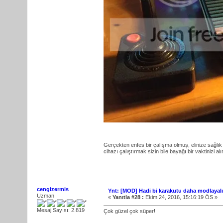
Gerçekten enfes bir çalışma olmuş, elinize sağlık
cihazı çalıştırmak sizin bile bayağı bir vaktinizi 
cengizermis
Ynt: [MOD] Hadi bi karakutu daha modlayal
Uzman
«
Yanıtla #28 :
Ekim 24, 2016, 15:16:19 ÖS »
Mesaj Sayısı: 2.819
Çok güzel çok süper!