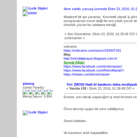
Alıntı sahibi: yavuzg üzerinde Ekim 23, 2016, 01
Maalesef bir işe yaramaz. Kozmetik olarak iş göre
oynayacaksan sorun değil de eve çoluk çocuk doluş
ömürlük çözüm bu vidalama tekniği...
«
Son Düzenleme: Ekim 23, 2016, 01:35:06 ÖÖ 
izmirmaster
»
zebramo
https://zebramo.com/users/333447181
Blog:
http://retrobilgisayar.blogspot.com.tr/
Sosyal Ağlar:
https://www.facebook.com/izmirmaster/
https://www.facebook.com/RetroManiaTr
https://mewe.com/i/izmirmaster
yavuzg
Ynt: [MOD] Hadi bi karakutu daha modlayal
Genel Yönetici
«
Yanıtla #18 :
Ekim 23, 2016, 01:38:48 ÖÖ »
Mesaj Sayısı: 5.894
Eveeet, son olarak yapacağım iş mod dvresini ve 
Önce devreyi uygun bir yere sabitliyoruz.
Sonra kabloları...
Ve kasamızı artık kapatabiliriz.