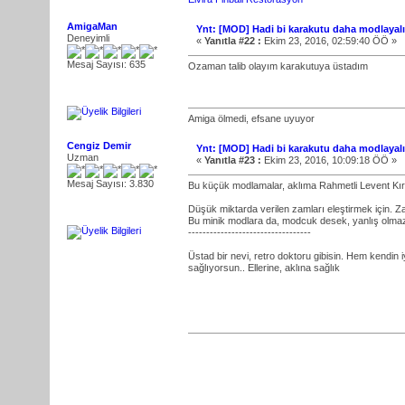
AmigaMan
Ynt: [MOD] Hadi bi karakutu daha modlayal
Deneyimli
«
Yanıtla #22 :
Ekim 23, 2016, 02:59:40 ÖÖ »
Mesaj Sayısı: 635
Ozaman talib olayım karakutuya üstadım
Amiga ölmedi, efsane uyuyor
Cengiz Demir
Ynt: [MOD] Hadi bi karakutu daha modlayal
Uzman
«
Yanıtla #23 :
Ekim 23, 2016, 10:09:18 ÖÖ »
Mesaj Sayısı: 3.830
Bu küçük modlamalar, aklıma Rahmetli Levent Kırca
Düşük miktarda verilen zamları eleştirmek için. 
Bu minik modlara da, modcuk desek, yanlış olma
----------------------------------
Üstad bir nevi, retro doktoru gibisin. Hem kendin iy
sağlıyorsun.. Ellerine, aklına sağlık