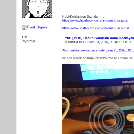
Hobi-Koleksiyon Sayfalarım :
https://www.facebook.com/retromantr.scavus
https://www.instagram.com/retroman_scavus/
CM
Ynt: [MOD] Hadi bi karakutu daha modlayal
Ziyaretçi
«
Yanıtla #27 :
Ekim 24, 2016, 09:46:13 ÖÖ »
Alıntı sahibi: yavuzg üzerinde Ekim 23, 2016, 01
ve son olarak nostaljik bir retro foto ile konumuzu