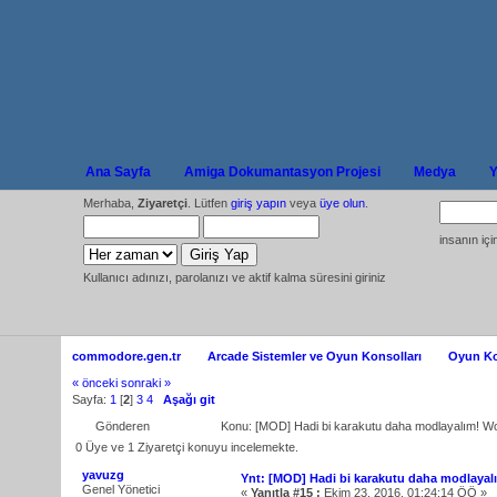
Ana Sayfa
Amiga Dokumantasyon Projesi
Medya
Y
Merhaba,
Ziyaretçi
. Lütfen
giriş yapın
veya
üye olun
.
insanın iç
Kullanıcı adınızı, parolanızı ve aktif kalma süresini giriniz
commodore.gen.tr
Arcade Sistemler ve Oyun Konsolları
Oyun Ko
« önceki
sonraki »
Sayfa:
1
[
2
]
3
4
Aşağı git
Gönderen
Konu: [MOD] Hadi bi karakutu daha modlayalım! W
0 Üye ve 1 Ziyaretçi konuyu incelemekte.
yavuzg
Ynt: [MOD] Hadi bi karakutu daha modlayal
Genel Yönetici
«
Yanıtla #15 :
Ekim 23, 2016, 01:24:14 ÖÖ »