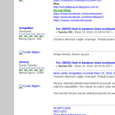
https://zebramo.com/users/333447181
Blog:
http://retrobilgisayar.blogspot.com.tr/
Sosyal Ağlar:
https://www.facebook.com/izmirmaster/
https://www.facebook.com/RetroManiaTr
https://mewe.com/i/izmirmaster
AmigaMan
Ynt: [MOD] Hadi bi karakutu daha modlayal
Deneyimli
«
Yanıtla #20 :
Ekim 23, 2016, 01:59:53 ÖÖ »
Mesaj Sayısı: 635
Üstadım ellerinize sağlık ozlemişik. Pinball projesi
Amiga ölmedi, efsane uyuyor
yavuzg
Ynt: [MOD] Hadi bi karakutu daha modlayal
Genel Yönetici
«
Yanıtla #21 :
Ekim 23, 2016, 02:33:35 ÖÖ »
Mesaj Sayısı: 5.894
Alıntı sahibi: AmigaMan üzerinde Ekim 23, 2016,
Üstadım ellerinize sağlık ozlemişik. Pinball projesi
Herşey odamda pinball malzemelerini koyacak yer 
yığınına ulaşabildim. Son olarak bu yığını çöpe a
Yani teoride herşey büyük pinball projesinin bir p
SCARTCADE
NEO GEO
Elvira Pinball Restorasyon