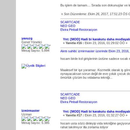
Bu işlem de tamam.... Sırada son dokunuşlar ve k
«
Son Düzenleme: Ekim 26, 2017, 17:51:23 ÖS 
SCARTCADE
NEO GEO
Elvira Pinball Restorasyon
yavuzg
Ynt: [MOD] Hadi bi karakutu daha modlayal
Genel Yönetici
«
Yanıtla #16 :
Ekim 23, 2016, 01:29:02 ÖÖ »
Mesaj Sayısı: 5.894
Alıntı sahibi: izmirmaster üzerinde Ekim 23, 201
hocam birde kol girişlerinin üstüne sadece sıcak 
Maalesef bir işe yaramaz. Kozmetik olarak iş göre
oynayacaksan sorun değil de eve çoluk çocuk doluş
ömürlük çözüm bu vidalama tekniği...
SCARTCADE
NEO GEO
Elvira Pinball Restorasyon
izmirmaster
Ynt: [MOD] Hadi bi karakutu daha modlayal
Uzman
«
Yanıtla #17 :
Ekim 23, 2016, 01:32:27 ÖÖ »
Mesaj Sayısı: 5.385
hocam usta sözü dinleyip vida tekniğine geçiyor
rahat takılmıyor illa zorlama istiyor