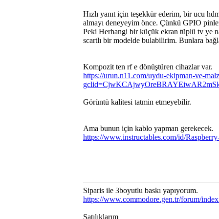
Hızlı yanıt için teşekkür ederim, bir ucu 
almayı deneyeyim önce. Çünkü GPIO pinlerini
Peki Herhangi bir küçük ekran tüplü tv ye nas
scartlı bir modelde bulabilirim. Bunlara bağl
Kompozit ten rf e dönüştüren cihazlar var.
https://urun.n11.com/uydu-ekipman-ve-malz
gclid=CjwKCAjwyOreBRAYEiwAR2mS
Görüntü kalitesi tatmin etmeyebilir.
Ama bunun için kablo yapman gerekecek.
https://www.instructables.com/id/Raspber
Siparis ile 3boyutlu baskı yapıyorum.
https://www.commodore.gen.tr/forum/inde
Satılıklarım