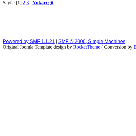
Sayfa: [
1
]
2
3
Yukarı git
Powered by SMF 1.1.21
|
SMF © 2006, Simple Machines
Original Joomla Template design by
RocketTheme
( Conversion by
B