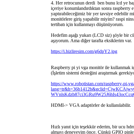
4. Her retrocunun derdi
ben bunu lcd ye bağ
içeriye konumlandırdıktan sonra raspberry e 
yaptırabileceğimiz bir yer tavsiye edebilir m
monitörlere giriş yapabilir miyim? raspi nin
tertibatı için kullanmayı düşünüyorum.
Hedefim aşağı yukarı (LCD siz) şöyle bir cih
aşıyorum. Ama diğer tarafta eksiklerim var.
https://i.hizliresim.com/g6dpY2.jpg
Raspberry pi yi vga monitör ile kullanmak i
(İşletim sistemi desteğini araştırmak gerekiy
https://www.robotistan.com/raspberry-pi-vg
lang=tr&h=36b1412b&gclid=CjwKCAjw
WVnlsKdzb87ci3GRu9W25J6hIs43ocC
HDMI-> VGA adaptörler de kullanılabilir.
Hızlı yanıt için teşekkür ederim, bir ucu 
almayı deneyeyim önce. Çünkü GPIO pinlerini