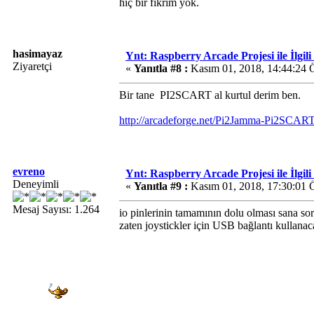
hiç bir fikrim yok.
hasimayaz
Ynt: Raspberry Arcade Projesi ile İlgil
Ziyaretçi
«
Yanıtla #8 :
Kasım 01, 2018, 14:44:24 
Bir tane PI2SCART al kurtul derim ben.
http://arcadeforge.net/Pi2Jamma-Pi2SC
evreno
Ynt: Raspberry Arcade Projesi ile İlgil
Deneyimli
«
Yanıtla #9 :
Kasım 01, 2018, 17:30:01 
Mesaj Sayısı: 1.264
io pinlerinin tamamının dolu olması sana so
zaten joystickler için USB bağlantı kullanac