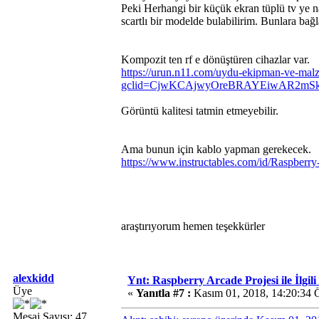
Peki Herhangi bir küçük ekran tüplü tv ye nas
scartlı bir modelde bulabilirim. Bunlara bağl
Kompozit ten rf e dönüştüren cihazlar var.
https://urun.n11.com/uydu-ekipman-ve-malz
gclid=CjwKCAjwyOreBRAYEiwAR2mS
Görüntü kalitesi tatmin etmeyebilir.
Ama bunun için kablo yapman gerekecek.
https://www.instructables.com/id/Raspber
araştırıyorum hemen teşekkürler
alexkidd
Ynt: Raspberry Arcade Projesi ile İlgil
Üye
«
Yanıtla #7 :
Kasım 01, 2018, 14:20:34 
Mesaj Sayısı: 47