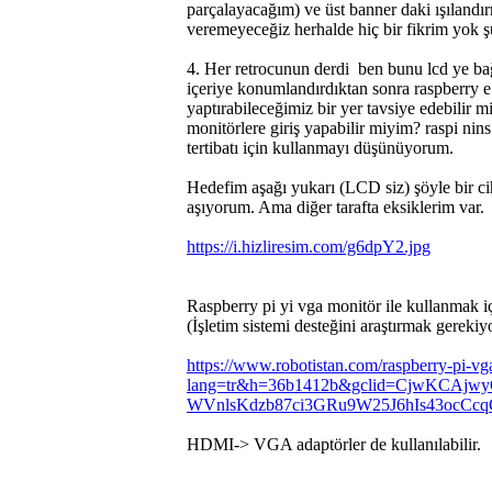
parçalayacağım) ve üst banner daki ışılandırm
veremeyeceğiz herhalde hiç bir fikrim yok 
4. Her retrocunun derdi
ben bunu lcd ye bağ
içeriye konumlandırdıktan sonra raspberry e 
yaptırabileceğimiz bir yer tavsiye edebilir m
monitörlere giriş yapabilir miyim? raspi nin
tertibatı için kullanmayı düşünüyorum.
Hedefim aşağı yukarı (LCD siz) şöyle bir cih
aşıyorum. Ama diğer tarafta eksiklerim var.
https://i.hizliresim.com/g6dpY2.jpg
Raspberry pi yi vga monitör ile kullanmak i
(İşletim sistemi desteğini araştırmak gerekiy
https://www.robotistan.com/raspberry-pi-vg
lang=tr&h=36b1412b&gclid=CjwKCAjw
WVnlsKdzb87ci3GRu9W25J6hIs43ocC
HDMI-> VGA adaptörler de kullanılabilir.