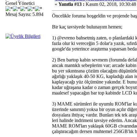
Genel Yönetici
«
Yanıtla #13 :
Kasım 02, 2018, 10:30:4
Mesaj Sayısı: 5.894
Öncelikle foruma hoşgeldin ve projende başa
Bir kaç tavsiyede bulunayım hemen;
1) @evreno bahsetmiş zaten, o planlardaki
fazla olur ki vereceğin 5 dolar'a yazık, sıf
google'da yeterince araştırma yaparsan beda
2) Ben bartop kabin sevmem (forumda defalar
ancak mantıklı sebeplerim var; arcade kabin
bu yer sıkıntısına çözüm olacağını düşünürle
ağırlığı yaklaşık 40-50 KG, kapladığı alan 
kaplayacağı yüz ölçümüne yakındır. E bunu 
kadar uğraşana kadar o zaman gerçek boyut
maalesef yapacağın bar top kabinde LCD kull
3) MAME sürümleri ile uyumlu ROM'lar k
üzerinde sanırım) yoksa bir oyun açılır diğe
dosyalara ihtiyaç vardır. Bunları tek tek ar
leri halinde indrimeni tavsiye ederim. Ancak
MAME ROM'ları yaklaşık 60GB civarındadır -
çalıştıracağım dersen muhtemel 256GB'lık bi