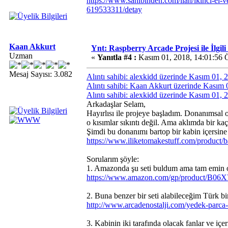
https://www.sahibinden.com/ilan/ikinci-el-ve
619533311/detay
Kaan Akkurt
Ynt: Raspberry Arcade Projesi ile İlgil
Uzman
«
Yanıtla #4 :
Kasım 01, 2018, 14:01:56 
Mesaj Sayısı: 3.082
Alıntı sahibi: alexkidd üzerinde Kasım 01,
Alıntı sahibi: Kaan Akkurt üzerinde Kasım
Alıntı sahibi: alexkidd üzerinde Kasım 01,
Arkadaşlar Selam,
Hayırlısı ile projeye başladım. Donanımsal 
o kısımlar sıkıntı değil. Ama aklımda bir ka
Şimdi bu donanımı bartop bir kabin içers
https://www.iliketomakestuff.com/product/b
Sorularım şöyle:
1. Amazonda şu seti buldum ama tam emin ol
https://www.amazon.com/gp/product/B
2. Buna benzer bir seti alabileceğim Türk b
http://www.arcadenostalji.com/yedek-parca-
3. Kabinin iki tarafında olacak fanlar ve içe