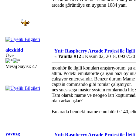
arcade görüntüye en uygunu 1084 yani
alexkidd
Ynt: Raspberry Arcade Projesi ile İlgil
Üye
«
Yanıtla #12 :
Kasım 02, 2018, 09:07:2
Mesaj Sayısı: 47
monitör ile ilgili konuları araştırıyorum, ş
attım. Pcdeki emulatörde çalışan bazı oyunla
çalışıyor enteresandır. Benzer durum Mame ler
captain commando gibi romlar çalışmıyor.
nes snes sega master system romlarında hiç s
Tam olarak mame ve neogeo ları koşturmadan
olan arkadaşlar?
Bu arada bendeki mame emulatör 0.140, elimd
yavuzg
Ynt: Raspberry Arcade Projesi ile İlgil