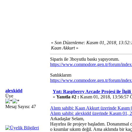
«
Son Düzenleme: Kasım 01, 2018, 13:52
Kaan Akkurt
»
Siparis ile 3boyutlu baskı yapıyorum.
https://www.commodore.gen.tr/forum/inde
Satılıklarım
https://www.commodore.gen.tr/forum/inde
alexkidd
Ynt: Raspberry Arcade Projesi ile İlgil
Üye
«
Yanıtla #2 :
Kasım 01, 2018, 13:56:57 
Mesaj Sayısı: 47
Alıntı sahibi: Kaan Akkurt üzerinde Kasım
Alıntı sahibi: alexkidd üzerinde Kasım 01,
Arkadaşlar Selam,
Hayırlısı ile projeye başladım. Donanımsal 
o kısımlar sıkıntı değil. Ama aklımda bir ka