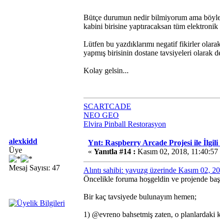
Bütçe durumun nedir bilmiyorum ama böyle bi
kabini birisine yaptıracaksan tüm elektronik
Lütfen bu yazdıklarımı negatif fikirler olara
yapmış birisinin dostane tavsiyeleri olarak d
Kolay gelsin...
SCARTCADE
NEO GEO
Elvira Pinball Restorasyon
alexkidd
Ynt: Raspberry Arcade Projesi ile İlgil
Üye
«
Yanıtla #14 :
Kasım 02, 2018, 11:40:5
Mesaj Sayısı: 47
Alıntı sahibi: yavuzg üzerinde Kasım 02, 
Öncelikle foruma hoşgeldin ve projende başa
Bir kaç tavsiyede bulunayım hemen;
1) @evreno bahsetmiş zaten, o planlardaki