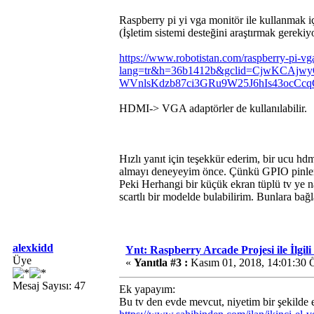
Raspberry pi yi vga monitör ile kullanmak i
(İşletim sistemi desteğini araştırmak gerekiy
https://www.robotistan.com/raspberry-pi-vg
lang=tr&h=36b1412b&gclid=CjwKCAjw
WVnlsKdzb87ci3GRu9W25J6hIs43ocC
HDMI-> VGA adaptörler de kullanılabilir.
Hızlı yanıt için teşekkür ederim, bir ucu 
almayı deneyeyim önce. Çünkü GPIO pinlerini
Peki Herhangi bir küçük ekran tüplü tv ye nas
scartlı bir modelde bulabilirim. Bunlara bağl
alexkidd
Ynt: Raspberry Arcade Projesi ile İlgil
Üye
«
Yanıtla #3 :
Kasım 01, 2018, 14:01:30 
Mesaj Sayısı: 47
Ek yapayım:
Bu tv den evde mevcut, niyetim bir şekilde