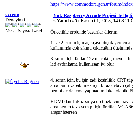
https://www.commodore.gen.tr/forum/inde
evreno
Ynt: Raspberry Arcade Projesi ile İlgil
Deneyimli
«
Yanıtla #5 :
Kasım 01, 2018, 14:08:11 
Mesaj Sayısı: 1.264
Öncelikle projende başarılar dilerim.
1. ve 2. sorun için açıkçası birçok yerden alı
kullanımda çok sıkıntı çıkacağını düşünmü
3. sorun için fanlar 12v olacaktır, mevcut bir
led aydınlatma kullanırsan iyi olur
4. sorun için, bu işin tadı kesinlikle CRT tüp
ama bunu yapabilmek için biraz detaylı çalı
ben pi de deneme yapmadım fakat olabildiği
HDMI dan 15khz sinya üretmek için araya ek
ama benim tavsiyem pi için üretilen VGA666
araştır istersen