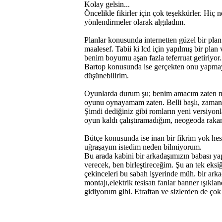
Kolay gelsin...
Öncelikle fikirler için çok teşekkürler. Hiç
yönlendirmeler olarak algıladım.
Planlar konusunda internetten güzel bir pl
maalesef. Tabii ki lcd için yapılmış bir plan
benim boyumu aşan fazla teferruat getiriyor.
Bartop konusunda ise gerçekten onu yapmay
düşünebilirim.
Oyunlarda durum şu; benim amacım zaten m
oyunu oynayamam zaten. Belli başlı, zamanı
Şimdi dediğiniz gibi romların yeni versiyo
oyun kaldı çalıştıramadığım, neogeoda raka
Bütçe konusunda ise inan bir fikrim yok he
uğraşayım istedim neden bilmiyorum.
Bu arada kabini bir arkadaşımızın babası ya
verecek, ben birleştireceğim. Şu an tek eksi
çekinceleri bu sabah işyerinde müh. bir arka
montajı,elektrik tesisatı fanlar banner ışıkl
gidiyorum gibi. Etraftan ve sizlerden de çok