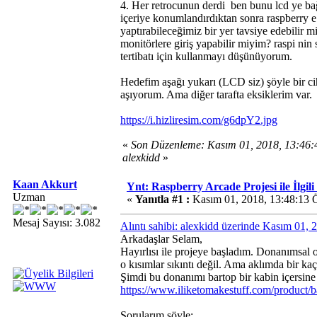
4. Her retrocunun derdi
ben bunu lcd ye bağ
içeriye konumlandırdıktan sonra raspberry e 
yaptırabileceğimiz bir yer tavsiye edebilir m
monitörlere giriş yapabilir miyim? raspi nin
tertibatı için kullanmayı düşünüyorum.
Hedefim aşağı yukarı (LCD siz) şöyle bir cih
aşıyorum. Ama diğer tarafta eksiklerim var.
https://i.hizliresim.com/g6dpY2.jpg
«
Son Düzenleme: Kasım 01, 2018, 13:46
alexkidd
»
Kaan Akkurt
Ynt: Raspberry Arcade Projesi ile İlgil
Uzman
«
Yanıtla #1 :
Kasım 01, 2018, 13:48:13 
Mesaj Sayısı: 3.082
Alıntı sahibi: alexkidd üzerinde Kasım 01,
Arkadaşlar Selam,
Hayırlısı ile projeye başladım. Donanımsal 
o kısımlar sıkıntı değil. Ama aklımda bir ka
Şimdi bu donanımı bartop bir kabin içers
https://www.iliketomakestuff.com/product/b
Sorularım şöyle: