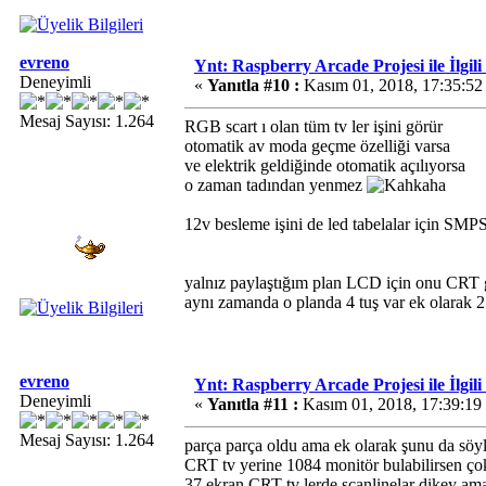
evreno
Ynt: Raspberry Arcade Projesi ile İlgil
Deneyimli
«
Yanıtla #10 :
Kasım 01, 2018, 17:35:52
Mesaj Sayısı: 1.264
RGB scart ı olan tüm tv ler işini görür
otomatik av moda geçme özelliği varsa
ve elektrik geldiğinde otomatik açılıyorsa
o zaman tadından yenmez
12v besleme işini de led tabelalar için SMPS
yalnız paylaştığım plan LCD için onu CRT
aynı zamanda o planda 4 tuş var ek olarak 2
evreno
Ynt: Raspberry Arcade Projesi ile İlgil
Deneyimli
«
Yanıtla #11 :
Kasım 01, 2018, 17:39:19
Mesaj Sayısı: 1.264
parça parça oldu ama ek olarak şunu da sö
CRT tv yerine 1084 monitör bulabilirsen çok
37 ekran CRT tv lerde scanlinelar dikey am