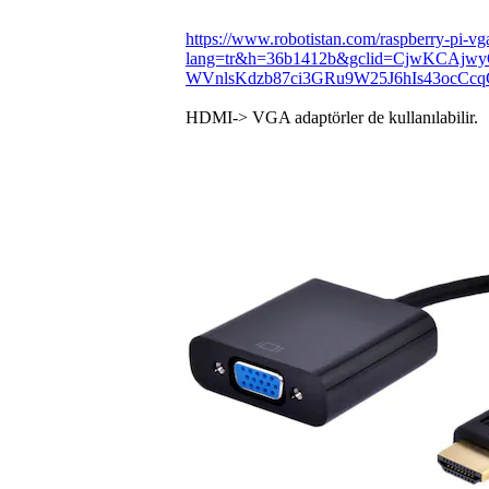
https://www.robotistan.com/raspberry-pi-vg
lang=tr&h=36b1412b&gclid=CjwKCAjw
WVnlsKdzb87ci3GRu9W25J6hIs43ocC
HDMI-> VGA adaptörler de kullanılabilir.