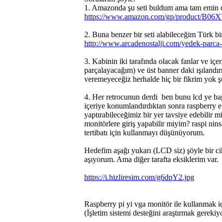
1. Amazonda şu seti buldum ama tam emin ol
https://www.amazon.com/gp/product/B
2. Buna benzer bir seti alabileceğim Türk b
http://www.arcadenostalji.com/yedek-parca-
3. Kabinin iki tarafında olacak fanlar ve içe
parçalayacağım) ve üst banner daki ışılandırm
veremeyeceğiz herhalde hiç bir fikrim yok 
4. Her retrocunun derdi
ben bunu lcd ye bağ
içeriye konumlandırdıktan sonra raspberry e 
yaptırabileceğimiz bir yer tavsiye edebilir m
monitörlere giriş yapabilir miyim? raspi nin
tertibatı için kullanmayı düşünüyorum.
Hedefim aşağı yukarı (LCD siz) şöyle bir cih
aşıyorum. Ama diğer tarafta eksiklerim var.
https://i.hizliresim.com/g6dpY2.jpg
Raspberry pi yi vga monitör ile kullanmak i
(İşletim sistemi desteğini araştırmak gerekiy