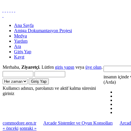
Ana Sayfa
Amiga Dokumantasyon Projesi
Medya
Yardım
Ara
Giriş Yap
Kayıt
Merhaba,
Ziyaretçi
. Lütfen
giriş yapın
veya
üye olun
.
insanın içinde 
(Arda)
Kullanıcı adınızı, parolanızı ve aktif kalma süresini
giriniz
commodore.gen.tr
Arcade Sistemler ve Oyun Konsolları
Arcad
« önceki
sonraki »