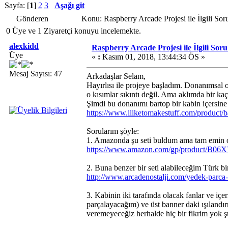
Sayfa: [
1
]
2
3
Aşağı git
Gönderen
Konu: Raspberry Arcade Projesi ile İlgili S
0 Üye ve 1 Ziyaretçi konuyu incelemekte.
alexkidd
Raspberry Arcade Projesi ile İlgili Sor
Üye
«
:
Kasım 01, 2018, 13:44:34 ÖS »
Mesaj Sayısı: 47
Arkadaşlar Selam,
Hayırlısı ile projeye başladım. Donanımsal 
o kısımlar sıkıntı değil. Ama aklımda bir ka
Şimdi bu donanımı bartop bir kabin içers
https://www.iliketomakestuff.com/product/b
Sorularım şöyle:
1. Amazonda şu seti buldum ama tam emin ol
https://www.amazon.com/gp/product/B
2. Buna benzer bir seti alabileceğim Türk b
http://www.arcadenostalji.com/yedek-parca-
3. Kabinin iki tarafında olacak fanlar ve içe
parçalayacağım) ve üst banner daki ışılandırm
veremeyeceğiz herhalde hiç bir fikrim yok 