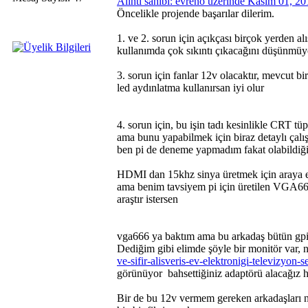
Alıntı sahibi: evreno üzerinde Kasım 01, 2
Öncelikle projende başarılar dilerim.
1. ve 2. sorun için açıkçası birçok yerden alı
kullanımda çok sıkıntı çıkacağını düşünmü
3. sorun için fanlar 12v olacaktır, mevcut bir
led aydınlatma kullanırsan iyi olur
4. sorun için, bu işin tadı kesinlikle CRT tüp
ama bunu yapabilmek için biraz detaylı çalı
ben pi de deneme yapmadım fakat olabildiği
HDMI dan 15khz sinya üretmek için araya ek
ama benim tavsiyem pi için üretilen VGA666
araştır istersen
vga666 ya baktım ama bu arkadaş bütün gpio 
Dediğim gibi elimde şöyle bir monitör var, 
ve-sifir-alisveris-ev-elektronigi-televizyon
görünüyor
bahsettiğiniz adaptörü alacağız 
Bir de bu 12v vermem gereken arkadaşları ne