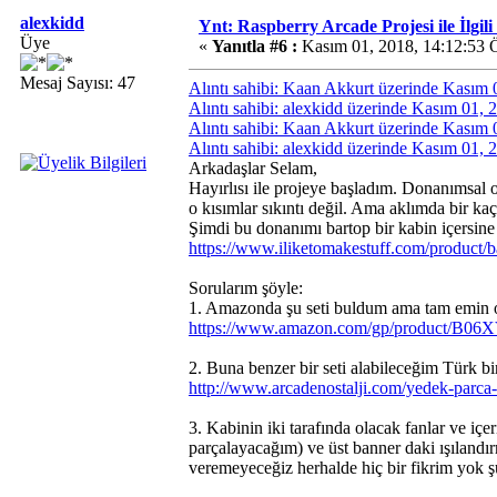
alexkidd
Ynt: Raspberry Arcade Projesi ile İlgil
Üye
«
Yanıtla #6 :
Kasım 01, 2018, 14:12:53 
Mesaj Sayısı: 47
Alıntı sahibi: Kaan Akkurt üzerinde Kasım
Alıntı sahibi: alexkidd üzerinde Kasım 01,
Alıntı sahibi: Kaan Akkurt üzerinde Kasım
Alıntı sahibi: alexkidd üzerinde Kasım 01,
Arkadaşlar Selam,
Hayırlısı ile projeye başladım. Donanımsal 
o kısımlar sıkıntı değil. Ama aklımda bir ka
Şimdi bu donanımı bartop bir kabin içers
https://www.iliketomakestuff.com/product/b
Sorularım şöyle:
1. Amazonda şu seti buldum ama tam emin ol
https://www.amazon.com/gp/product/B
2. Buna benzer bir seti alabileceğim Türk b
http://www.arcadenostalji.com/yedek-parca-
3. Kabinin iki tarafında olacak fanlar ve içe
parçalayacağım) ve üst banner daki ışılandırm
veremeyeceğiz herhalde hiç bir fikrim yok 