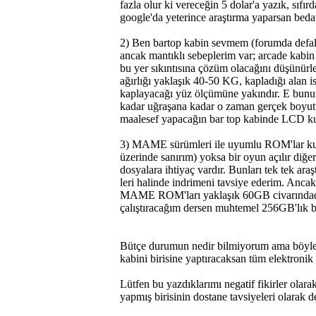
fazla olur ki vereceğin 5 dolar'a yazık, sıf
google'da yeterince araştırma yaparsan beda
2) Ben bartop kabin sevmem (forumda defalar
ancak mantıklı sebeplerim var; arcade kabin
bu yer sıkıntısına çözüm olacağını düşünürle
ağırlığı yaklaşık 40-50 KG, kapladığı alan 
kaplayacağı yüz ölçümüne yakındır. E bunu 
kadar uğraşana kadar o zaman gerçek boyut
maalesef yapacağın bar top kabinde LCD kull
3) MAME sürümleri ile uyumlu ROM'lar k
üzerinde sanırım) yoksa bir oyun açılır diğe
dosyalara ihtiyaç vardır. Bunları tek tek ar
leri halinde indrimeni tavsiye ederim. Ancak
MAME ROM'ları yaklaşık 60GB civarındadır -
çalıştıracağım dersen muhtemel 256GB'lık bi
Bütçe durumun nedir bilmiyorum ama böyle bi
kabini birisine yaptıracaksan tüm elektronik
Lütfen bu yazdıklarımı negatif fikirler olara
yapmış birisinin dostane tavsiyeleri olarak d