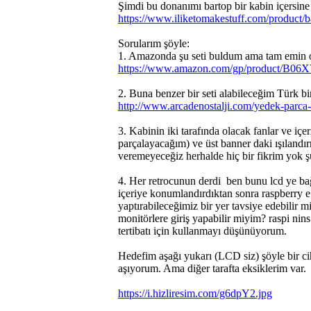
Şimdi bu donanımı bartop bir kabin içers
https://www.iliketomakestuff.com/product/b
Sorularım şöyle:
1. Amazonda şu seti buldum ama tam emin ol
https://www.amazon.com/gp/product/B
2. Buna benzer bir seti alabileceğim Türk b
http://www.arcadenostalji.com/yedek-parca-
3. Kabinin iki tarafında olacak fanlar ve içe
parçalayacağım) ve üst banner daki ışılandırm
veremeyeceğiz herhalde hiç bir fikrim yok 
4. Her retrocunun derdi
ben bunu lcd ye bağ
içeriye konumlandırdıktan sonra raspberry e 
yaptırabileceğimiz bir yer tavsiye edebilir m
monitörlere giriş yapabilir miyim? raspi nin
tertibatı için kullanmayı düşünüyorum.
Hedefim aşağı yukarı (LCD siz) şöyle bir cih
aşıyorum. Ama diğer tarafta eksiklerim var.
https://i.hizliresim.com/g6dpY2.jpg