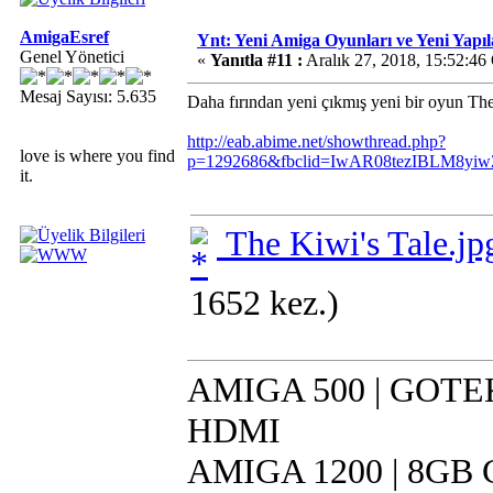
AmigaEsref
Ynt: Yeni Amiga Oyunları ve Yeni Yapı
Genel Yönetici
«
Yanıtla #11 :
Aralık 27, 2018, 15:52:46
Mesaj Sayısı: 5.635
Daha fırından yeni çıkmış yeni bir oyun The K
http://eab.abime.net/showthread.php?
love is where you find
p=1292686&fbclid=IwAR08tezIBLM8y
it.
The Kiwi's Tale.jp
1652 kez.)
AMIGA 500 | GOTEK 
HDMI
AMIGA 1200 | 8GB CF