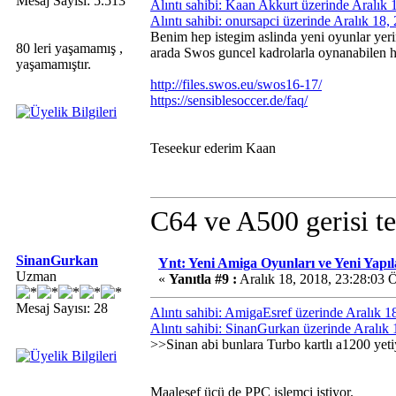
Mesaj Sayısı: 5.513
Alıntı sahibi: Kaan Akkurt üzerinde Aralık
Alıntı sahibi: onursapci üzerinde Aralık 18
Benim hep istegim aslinda yeni oyunlar ye
80 leri yaşamamış ,
arada Swos guncel kadrolarla oynanabilen ha
yaşamamıştır.
http://files.swos.eu/swos16-17/
https://sensiblesoccer.de/faq/
Teseekur ederim Kaan
C64 ve A500 gerisi te
SinanGurkan
Ynt: Yeni Amiga Oyunları ve Yeni Yapı
Uzman
«
Yanıtla #9 :
Aralık 18, 2018, 23:28:03 
Mesaj Sayısı: 28
Alıntı sahibi: AmigaEsref üzerinde Aralık 
Alıntı sahibi: SinanGurkan üzerinde Aralık
>>Sinan abi bunlara Turbo kartlı a1200 yet
Maalesef üçü de PPC işlemci istiyor.