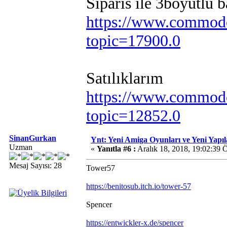
Siparis ile 3boyutlu 
https://www.commodo
topic=17900.0
Satılıklarım
https://www.commodo
topic=12852.0
SinanGurkan
Ynt: Yeni Amiga Oyunları ve Yeni Yapı
Uzman
«
Yanıtla #6 :
Aralık 18, 2018, 19:02:39 
Mesaj Sayısı: 28
Tower57
https://benitosub.itch.io/tower-57
Spencer
https://entwickler-x.de/spencer