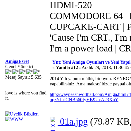
HDMI-520
COMMODORE 64 | IR
CUPCAKE-CART | Pi 
'Cause I'm CRT., I'm r
I'm a power load | C
AmigaEsref
Ynt: Yeni Amiga Oyunları ve Yeni Yapı
Genel Yönetici
«
Yanıtla #12 :
Aralık 29, 2018, 11:36:45
Mesaj Sayısı: 5.635
2014 Yılı yapımı müthiş bir oyun. RENEGA
yapabilirsiniz. Ama malesef bizde paypal o
love is where you find
http://wayneashworthart.com/Amiga.htm
it.
oqzYInJCNB560IyVfs9UcA23XuY
01a.jpg
(79.87 KB,