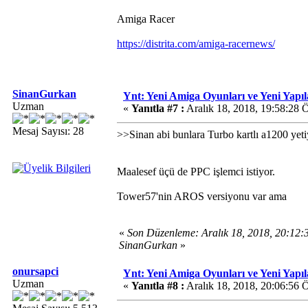
Amiga Racer
https://distrita.com/amiga-racernews/
SinanGurkan
Ynt: Yeni Amiga Oyunları ve Yeni Yapı
Uzman
«
Yanıtla #7 :
Aralık 18, 2018, 19:58:28 
Mesaj Sayısı: 28
>>Sinan abi bunlara Turbo kartlı a1200 yet
Maalesef üçü de PPC işlemci istiyor.
Tower57'nin AROS versiyonu var ama
«
Son Düzenleme: Aralık 18, 2018, 20:12
SinanGurkan
»
onursapci
Ynt: Yeni Amiga Oyunları ve Yeni Yapı
Uzman
«
Yanıtla #8 :
Aralık 18, 2018, 20:06:56 