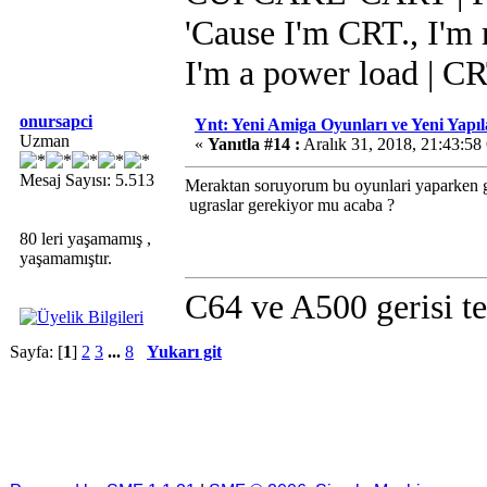
'Cause I'm CRT., I'm r
I'm a power load | C
onursapci
Ynt: Yeni Amiga Oyunları ve Yeni Yapı
Uzman
«
Yanıtla #14 :
Aralık 31, 2018, 21:43:58
Mesaj Sayısı: 5.513
Meraktan soruyorum bu oyunlari yaparken gu
ugraslar gerekiyor mu acaba ?
80 leri yaşamamış ,
yaşamamıştır.
C64 ve A500 gerisi te
Sayfa: [
1
]
2
3
...
8
Yukarı git