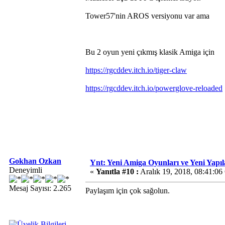
Tower57'nin AROS versiyonu var ama
Bu 2 oyun yeni çıkmış klasik Amiga için
https://rgcddev.itch.io/tiger-claw
https://rgcddev.itch.io/powerglove-reloaded
Gokhan Ozkan
Ynt: Yeni Amiga Oyunları ve Yeni Yapı
Deneyimli
«
Yanıtla #10 :
Aralık 19, 2018, 08:41:0
Mesaj Sayısı: 2.265
Paylaşım için çok sağolun.