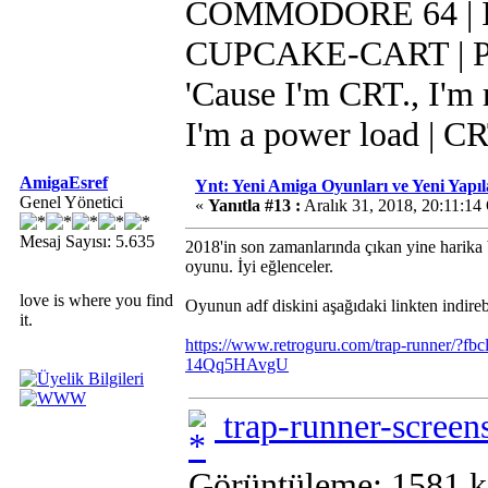
COMMODORE 64 | IR
CUPCAKE-CART | Pi 
'Cause I'm CRT., I'm r
I'm a power load | C
AmigaEsref
Ynt: Yeni Amiga Oyunları ve Yeni Yapı
Genel Yönetici
«
Yanıtla #13 :
Aralık 31, 2018, 20:11:14
Mesaj Sayısı: 5.635
2018'in son zamanlarında çıkan yine harika
oyunu. İyi eğlenceler.
love is where you find
Oyunun adf diskini aşağıdaki linkten indirebi
it.
https://www.retroguru.com/trap-run
14Qq5HAvgU
trap-runner-screen
Görüntüleme: 1581 k