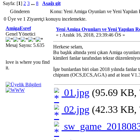
Sayfa: [
1
]
2
3
...
8
Aşağı git
Gönderen
Konu: Yeni Amiga Oyunları ve Yeni Yapılan
0 Üye ve 1 Ziyaretçi konuyu incelemekte.
AmigaEsref
Yeni Amiga Oyunları ve Yeni Yapılan 
Genel Yönetici
«
:
Aralık 16, 2018, 23:39:46 ÖS »
Mesaj Sayısı: 5.635
Herkese selam,
Bu başlık altında yeni çıkan Amiga oyunları
kimileri fanlar tarafından tekrar düzenleniyo
love is where you find
it.
İşte bunlardan biri olan 2018 yılında fanlar
chipram (OCS,ECS,AGA) and at least V1.3
01.jpg
(95.69 KB, 
02.jpg
(42.33 KB, 
sw_game_2018083