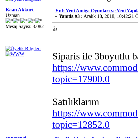
Kaan Akkurt
Ynt: Yeni Amiga Oyunları ve Yeni Yapı
Uzman
«
Yanıtla #3 :
Aralık 18, 2018, 10:42:21 
Mesaj Sayısı: 3.082
👍
Siparis ile 3boyutlu 
https://www.commodo
topic=17900.0
Satılıklarım
https://www.commodo
topic=12852.0