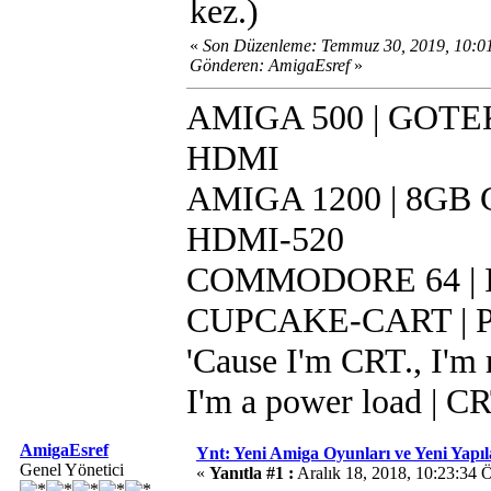
kez.)
«
Son Düzenleme: Temmuz 30, 2019, 10:
Gönderen: AmigaEsref
»
AMIGA 500 | GOTEK 
HDMI
AMIGA 1200 | 8GB CF
HDMI-520
COMMODORE 64 | IR
CUPCAKE-CART | Pi 
'Cause I'm CRT., I'm r
I'm a power load | C
AmigaEsref
Ynt: Yeni Amiga Oyunları ve Yeni Yapı
Genel Yönetici
«
Yanıtla #1 :
Aralık 18, 2018, 10:23:34 