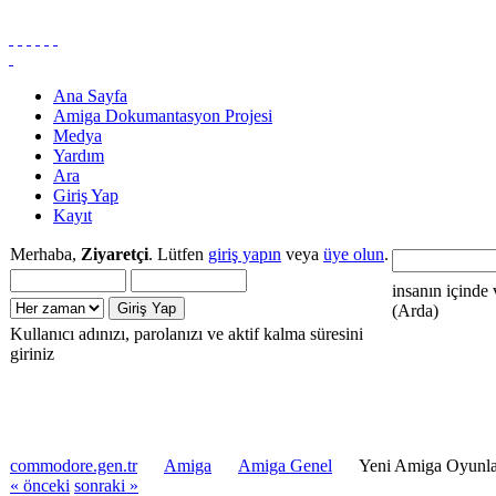
Ana Sayfa
Amiga Dokumantasyon Projesi
Medya
Yardım
Ara
Giriş Yap
Kayıt
Merhaba,
Ziyaretçi
. Lütfen
giriş yapın
veya
üye olun
.
insanın içinde 
(Arda)
Kullanıcı adınızı, parolanızı ve aktif kalma süresini
giriniz
commodore.gen.tr
Amiga
Amiga Genel
Yeni Amiga Oyunlar
« önceki
sonraki »