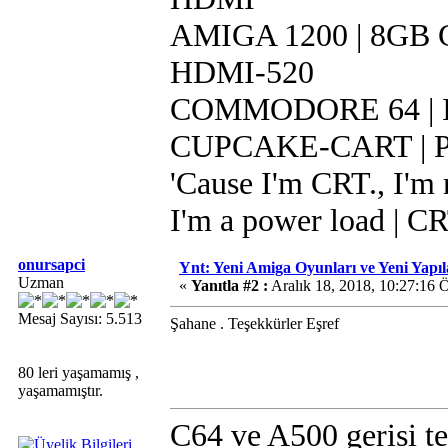
AMIGA 1200 | 8GB CF
HDMI-520
COMMODORE 64 | IR
CUPCAKE-CART | Pi 
'Cause I'm CRT., I'm r
I'm a power load | C
onursapci
Ynt: Yeni Amiga Oyunları ve Yeni Yapı
Uzman
«
Yanıtla #2 :
Aralık 18, 2018, 10:27:16 
Mesaj Sayısı: 5.513
Şahane . Teşekkürler Eşref
80 leri yaşamamış ,
yaşamamıştır.
C64 ve A500 gerisi te