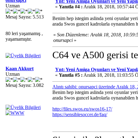
onursapci
Ynt: Yeni Amiga Oyunları ve Yeni Yapı
Uzman
«
Yanıtla #4 :
Aralık 18, 2018, 10:57:44 
Mesaj Sayısı: 5.513
Benim hep istegim aslinda yeni oyunlar ye
arada Swos guncel kadrolarla oynanabilen ha
80 leri yaşamamış ,
«
Son Düzenleme: Aralık 18, 2018, 10:59
yaşamamıştır.
onursapci
»
C64 ve A500 gerisi te
Kaan Akkurt
Ynt: Yeni Amiga Oyunları ve Yeni Yapı
Uzman
«
Yanıtla #5 :
Aralık 18, 2018, 11:03:55 
Mesaj Sayısı: 3.082
Alıntı sahibi: onursapci üzerinde Aralık 18
Benim hep istegim aslinda yeni oyunlar ye
arada Swos guncel kadrolarla oynanabilen ha
http://files.swos.eu/swos16-17/
https://sensiblesoccer.de/faq/