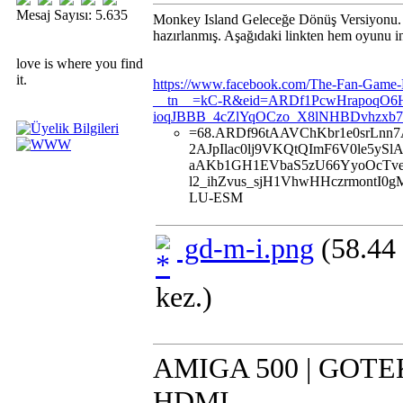
Mesaj Sayısı: 5.635
Monkey Island Geleceğe Dönüş Versiyonu. Bi
hazırlanmış. Aşağıdaki linkten hem oyunu in
love is where you find
it.
https://www.facebook.com/The-Fan-Game-B
__tn__=kC-R&eid=ARDf1PcwHrapoqO6
ioqJBBB_4cZlYqOCzo_X8lNHBDvhzxb7
=68.ARDf96tAAVChKbr1e0srLnn
2AJpIlac0lj9VKQtQImF6V0le5yS
aAKb1GH1EVbaS5zU66YyoOcTve
l2_ihZvus_sjH1VhwHHczrmontI
LU-ESM
gd-m-i.png
(58.44
kez.)
AMIGA 500 | GOTEK 
HDMI