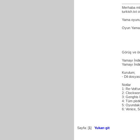
Merhaba mill
turkish.txt 
Yama oyunu
Oyun Yamas
Görüş ve öne
Yamayı İndi
Yamayı İndir
Kurulum;
- Dil dosyas
Notlar
1: Re-Volt'u
2: Clockwork
3: Genghis 
4: Tüm pistle
5: Oyundaki
6: Venice, S
Sayfa: [
1
]
Yukarı git