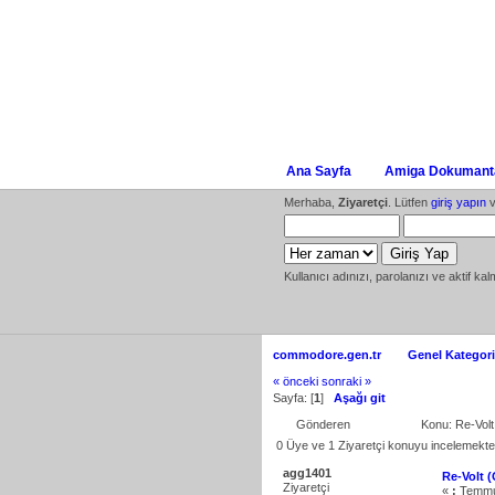
Ana Sayfa
Amiga Dokumanta
Merhaba,
Ziyaretçi
. Lütfen
giriş yapın
v
Kullanıcı adınızı, parolanızı ve aktif kal
commodore.gen.tr
Genel Kategori
« önceki
sonraki »
Sayfa: [
1
]
Aşağı git
Gönderen
Konu: Re-Vol
0 Üye ve 1 Ziyaretçi konuyu incelemekte
agg1401
Re-Volt 
Ziyaretçi
«
:
Temmuz