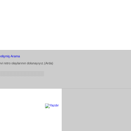
elişmiş Arama
vi retro olaylarının dolunayıyız.(Arda)