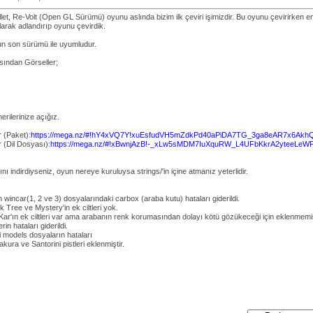
et, Re-Volt (Open GL Sürümü) oyunu aslında bizim ilk çeviri işimizdir. Bu oyunu çevirirken e
olarak adlandırıp oyunu çevirdik.
n son sürümü ile uyumludur.
ından Görseller;
rilerinize açığız.
r (Paket):
https://mega.nz/#!hY4xVQ7Y!xuEsfudVH5mZdkPd40aPiDA7TG_3ga8eAR7x6Akh
 (Dil Dosyası):
https://mega.nz/#!xBwnjAzB!-_xLw5sMDM7IuXquRW_L4UFbKkrA2yteeLeW
ını indirdiyseniz, oyun nereye kuruluysa strings/'in içine atmanız yeterlidir.
n wincar(1, 2 ve 3) dosyalarındaki carbox (araba kutu) hataları giderildi.
 Tree ve Mystery'in ek ciltleri yok.
Kar'ın ek ciltleri var ama arabanın renk korumasından dolayı kötü gözükeceği için eklenmemiş
rin hataları giderildi.
 models dosyaların hataları
akura ve Santorini pistleri eklenmiştir.