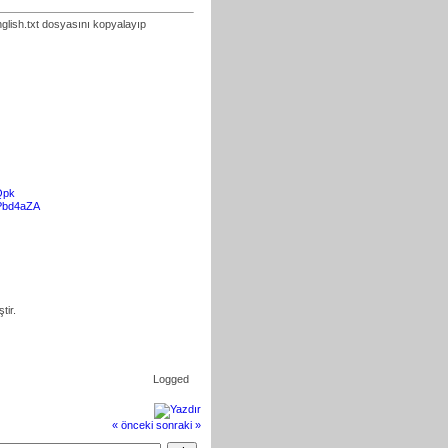
nglish.txt dosyasını kopyalayıp
Qpk
Pbd4aZA
tir.
Logged
« önceki
sonraki »