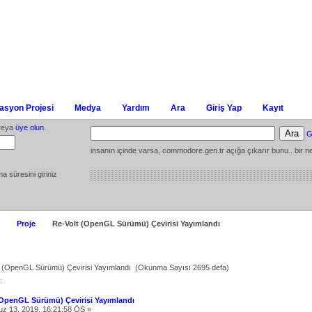
syon Projesi
Medya
Yardım
Ara
Giriş Yap
Kayıt
eya
üye olun
.
G
insanın içinde varsa, commodore.gen.tr açığa çıkarır bunu.. bir ne
ma süresini giriniz
Proje
Re-Volt (OpenGL Sürümü) Çevirisi Yayımlandı
t (OpenGL Sürümü) Çevirisi Yayımlandı (Okunma Sayısı 2695 defa)
.
(OpenGL Sürümü) Çevirisi Yayımlandı
 13, 2019, 16:21:58 ÖS »