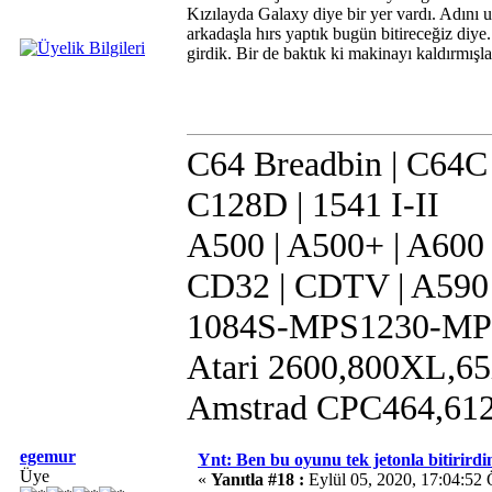
Kızılayda Galaxy diye bir yer vardı. Adını 
arkadaşla hırs yaptık bugün bitireceğiz diy
girdik. Bir de baktık ki makinayı kaldırmış
C64 Breadbin | C64C |
C128D | 1541 I-II
A500 | A500+ | A600 
CD32 | CDTV | A590
1084S-MPS1230-MP
Atari 2600,800XL,65
Amstrad CPC464,6128
egemur
Ynt: Ben bu oyunu tek jetonla bitirirdi
Üye
«
Yanıtla #18 :
Eylül 05, 2020, 17:04:52