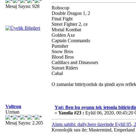
Mesaj Sayısı: 928
Robocop
Double Dragon 1, 2
Final Fight
Street Fighter 2, ce
Mortal Kombat
Golden Axe
Captain Commando
Punisher
Snow Bros
Blood Bros
Cadillacs and Dinasours
Sunset Riders
Cabal
O zamanlar bitiriyorduk da şimdi aynı reflek
Voltron
Ynt: Ben bu oyunu tek jetonla bitirirdi
Uzman
«
Yanıtla #23 :
Eylül 06, 2020, 00:45:20
Mesaj Sayısı: 2.205
Alıntı sahibi: daily.hero üzerinde Eylül 05
Kronolojik sıra ile; Mastermind, Emperland 