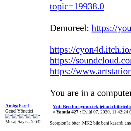
topic=19938.0
Demoreel:
https://
https://cyon4d.itch.io
https://soundcloud.c
https://www.artstati
You are in a compute
AmigaEsref
Ynt: Ben bu oyunu tek jetonla bitirirdi
Genel Yönetici
«
Yanıtla #27 :
Eylül 07, 2020, 11:42:24
Mesaj Sayısı: 5.635
Scorpion'la biter
MK2 bile beni kasardı a