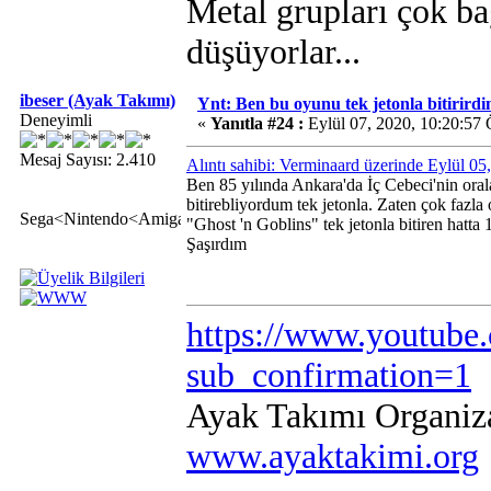
Metal grupları çok ba
düşüyorlar...
ibeser (Ayak Takımı)
Ynt: Ben bu oyunu tek jetonla bitirirdi
Deneyimli
«
Yanıtla #24 :
Eylül 07, 2020, 10:20:57
Mesaj Sayısı: 2.410
Alıntı sahibi: Verminaard üzerinde Eylül 0
Ben 85 yılında Ankara'da İç Cebeci'nin ora
bitirebliyordum tek jetonla. Zaten çok fa
Sega<Nintendo<Amiga
"Ghost 'n Goblins" tek jetonla bitiren hatta
Şaşırdım
https://www.youtube
sub_confirmation=1
Ayak Takımı Organiz
www.ayaktakimi.org