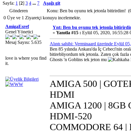
Sayfa:
1
[
2
]
3
4
...
7
Aşağı git
Gönderen
Konu: Ben bu oyunu tek jetonla bitirirdim! 
0 Üye ve 1 Ziyaretçi konuyu incelemekte.
AmigaEsref
Ynt: Ben bu oyunu tek jetonla bitirirdi
Genel Yönetici
«
Yanıtla #15 :
Eylül 05, 2020, 16:55:28
Mesaj Sayısı: 5.635
Alıntı sahibi: Verminaard üzerinde Eylül 0
Ben 85 yılında Ankara'da İç Cebeci'nin ora
bitirebliyordum tek jetonla. Zaten çok fa
love is where you find
Ghosts 'n Goblins tek jeton mu
it.
AMIGA 500 | GOTEK 
HDMI
AMIGA 1200 | 8GB CF
HDMI-520
COMMODORE 64 | IR