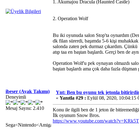
1. Akumajou Dracula (Haunted Castle)
2. Operation Wolf
Bu iki oyunuda salon Stop'ta oynardım (Demi
dk filan sürerdi, başımda 5-6 kişi muhakkak 
salonda zaten pek durmaz çıkardım. Çünkü bi
atıp taa en baştan başlardı. Gerçi ben de ay
Operation Wolf'u pek oynayan olmazdı salond
baştan başlardı ama çok daha fazla düşman g
ibeser (Ayak Takımı)
Ynt: Ben bu oyunu tek jetonla bitirirdi
Deneyimli
«
Yanıtla #29 :
Eylül 08, 2020, 10:04:15
Mesaj Sayısı: 2.410
Konu ile ilgili ben de 1 jeton ile bitireme
İlk oyunum Snow Bros.
https://www.youtube.com/watch?v=KRk
Sega<Nintendo<Amiga