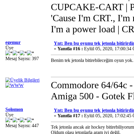
CUPCAKE-CART | Pi 
'Cause I'm CRT., I'm r
I'm a power load | C
egemur
Ynt: Ben bu oyunu tek jetonla bitirirdi
Üye
«
Yanıtla #16 :
Eylül 05, 2020, 17:00:34
Mesaj Sayısı: 397
Benim tek jetonla bitirebileceğim oyun yok.
Commodore 64/64c - 1
Amiga 500 - Gotek F
Solomon
Ynt: Ben bu oyunu tek jetonla bitirirdi
Üye
«
Yanıtla #17 :
Eylül 05, 2020, 17:02:45
Mesaj Sayısı: 447
Tek jetonla ancak air hockey bitirebiliyor
Oldum olası jetonlarla aram iyi değil.