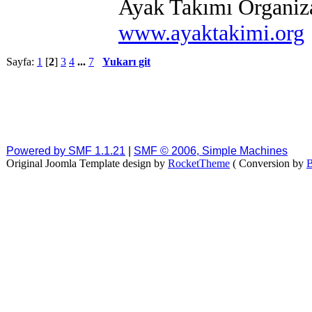
Ayak Takımı Organiz
www.ayaktakimi.org
Sayfa:
1
[
2
]
3
4
...
7
Yukarı git
Powered by SMF 1.1.21
|
SMF © 2006, Simple Machines
Original Joomla Template design by
RocketTheme
( Conversion by
B