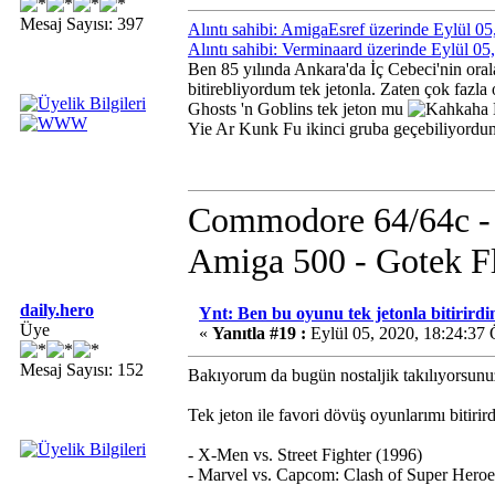
Mesaj Sayısı: 397
Alıntı sahibi: AmigaEsref üzerinde Eylül 0
Alıntı sahibi: Verminaard üzerinde Eylül 0
Ben 85 yılında Ankara'da İç Cebeci'nin ora
bitirebliyordum tek jetonla. Zaten çok fa
Ghosts 'n Goblins tek jeton mu
Yie Ar Kunk Fu ikinci gruba geçebiliyordu
Commodore 64/64c - 1
Amiga 500 - Gotek F
daily.hero
Ynt: Ben bu oyunu tek jetonla bitirirdi
Üye
«
Yanıtla #19 :
Eylül 05, 2020, 18:24:37
Mesaj Sayısı: 152
Bakıyorum da bugün nostaljik takılıyorsu
Tek jeton ile favori dövüş oyunlarımı bitirir
- X-Men vs. Street Fighter (1996)
- Marvel vs. Capcom: Clash of Super Heroe