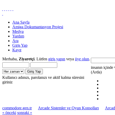
Ana Sayfa
Amiga Dokumantasyon Projesi
Medya
Yardım
Ara
Giriş Yap
Kayıt
Merhaba,
Ziyaretçi
. Lütfen
giriş yapın
veya
üye olun
.
insanın içinde 
(Arda)
Kullanıcı adınızı, parolanızı ve aktif kalma süresini
giriniz
commodore.gen.tr
Arcade Sistemler ve Oyun Konsolları
Arcad
« önceki
sonraki »