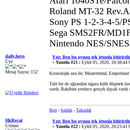
Atari 1040STe/Falco
Roland MT-32 Rev.
Sony PS 1-2-3-4-5/
Sega SMS2FR/MD1F
Nintendo NES/SN
daily.hero
Ynt: Ben bu oyunu tek jetonla bitirirdi
Üye
«
Yanıtla #21 :
Eylül 05, 2020, 18:38:44
Mesaj Sayısı: 152
Kronolojik sıra ile; Mastermind, Emperland 
Tabi bir de ağzından sigara külü düşmek üzer
vardı. Rakibini yenince gerçek dayak vard
Ben
-
Satılık
-
Takaslık
HkRecai
Ynt: Ben bu oyunu tek jetonla bitirirdi
Uzman
«
Yanıtla #22 :
Eylül 05, 2020, 20:23:41