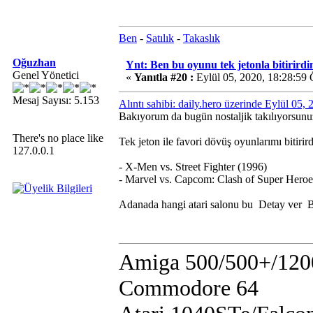
Ben
-
Satılık
-
Takaslık
Oğuzhan
Ynt: Ben bu oyunu tek jetonla bitirirdi
Genel Yönetici
«
Yanıtla #20 :
Eylül 05, 2020, 18:28:59
Mesaj Sayısı: 5.153
Alıntı sahibi: daily.hero üzerinde Eylül 05
Bakıyorum da bugün nostaljik takılıyorsu
There's no place like
Tek jeton ile favori dövüş oyunlarımı bitirir
127.0.0.1
- X-Men vs. Street Fighter (1996)
- Marvel vs. Capcom: Clash of Super Heroe
Adanada hangi atari salonu bu
Detay ver
B
Amiga 500/500+/120
Commodore 64