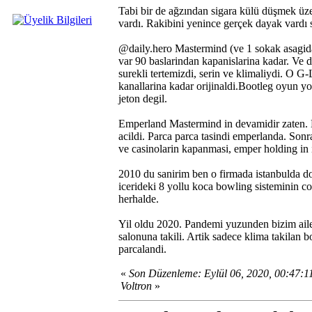
Tabi bir de ağzından sigara külü düşmek üzer
vardı. Rakibini yenince gerçek dayak vard
@daily.hero Mastermind (ve 1 sokak asagida
var 90 baslarindan kapanislarina kadar. Ve d
surekli tertemizdi, serin ve klimaliydi. O 
kanallarina kadar orijinaldi.Bootleg oyun 
jeton degil.
Emperland Mastermind in devamidir zaten. Em
acildi. Parca parca tasindi emperlanda. So
ve casinolarin kapanmasi, emper holding in 
2010 du sanirim ben o firmada istanbulda dola
icerideki 8 yollu koca bowling sisteminin c
herhalde.
Yil oldu 2020. Pandemi yuzunden bizim aile 
salonuna takili. Artik sadece klima takilan 
parcalandi.
«
Son Düzenleme: Eylül 06, 2020, 00:47:
Voltron
»