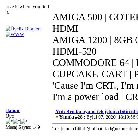
love is where you find
it.
AMIGA 500 | GOTEK 
HDMI
AMIGA 1200 | 8GB CF
HDMI-520
COMMODORE 64 | IR
CUPCAKE-CART | Pi 
'Cause I'm CRT., I'm r
I'm a power load | C
skonac
Ynt: Ben bu oyunu tek jetonla bitirirdi
Üye
«
Yanıtla #28 :
Eylül 07, 2020, 18:10:56
Mesaj Sayısı: 149
Tek jetonla bitirdiğimi hatırladığım arcade o