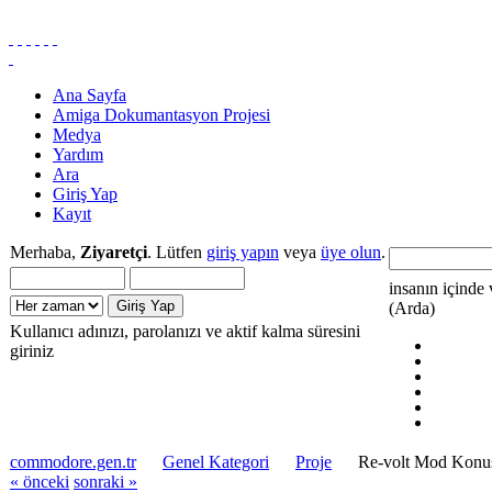
Ana Sayfa
Amiga Dokumantasyon Projesi
Medya
Yardım
Ara
Giriş Yap
Kayıt
Merhaba,
Ziyaretçi
. Lütfen
giriş yapın
veya
üye olun
.
insanın içinde 
(Arda)
Kullanıcı adınızı, parolanızı ve aktif kalma süresini
giriniz
commodore.gen.tr
Genel Kategori
Proje
Re-volt Mod Konu
« önceki
sonraki »