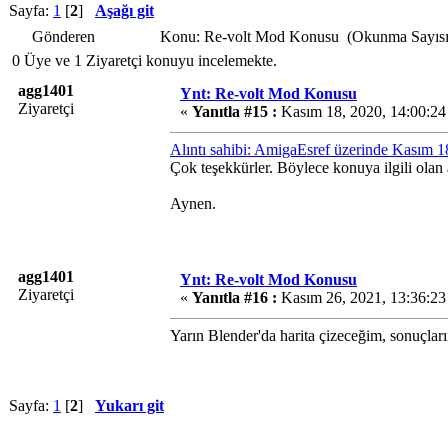
Sayfa:
1
[
2
]
Aşağı git
Gönderen
Konu: Re-volt Mod Konusu (Okunma Sayısı
0 Üye ve 1 Ziyaretçi konuyu incelemekte.
agg1401
Ynt: Re-volt Mod Konusu
Ziyaretçi
«
Yanıtla #15 :
Kasım 18, 2020, 14:00:24
Alıntı sahibi: AmigaEsref üzerinde Kasım 
Çok teşekkürler. Böylece konuya ilgili olan 
Aynen.
agg1401
Ynt: Re-volt Mod Konusu
Ziyaretçi
«
Yanıtla #16 :
Kasım 26, 2021, 13:36:23
Yarın Blender'da harita çizeceğim, sonuçları
Sayfa:
1
[
2
]
Yukarı git