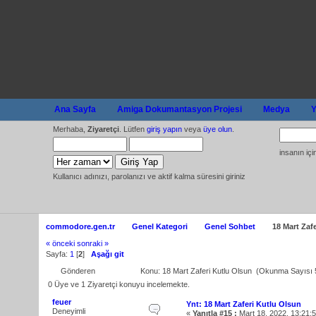
Ana Sayfa
Amiga Dokumantasyon Projesi
Medya
Y
Merhaba,
Ziyaretçi
. Lütfen
giriş yapın
veya
üye olun
.
insanın iç
Kullanıcı adınızı, parolanızı ve aktif kalma süresini giriniz
commodore.gen.tr
Genel Kategori
Genel Sohbet
18 Mart Zaf
« önceki
sonraki »
Sayfa:
1
[
2
]
Aşağı git
Gönderen
Konu: 18 Mart Zaferi Kutlu Olsun (Okunma Sayısı 
0 Üye ve 1 Ziyaretçi konuyu incelemekte.
feuer
Ynt: 18 Mart Zaferi Kutlu Olsun
Deneyimli
«
Yanıtla #15 :
Mart 18, 2022, 13:21: