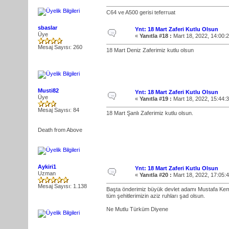
C64 ve A500 gerisi teferruat
sbaslar
Ynt: 18 Mart Zaferi Kutlu Olsun
Üye
«
Yanıtla #18 :
Mart 18, 2022, 14:00:
Mesaj Sayısı: 260
18 Mart Deniz Zaferimiz kutlu olsun
Musti82
Ynt: 18 Mart Zaferi Kutlu Olsun
Üye
«
Yanıtla #19 :
Mart 18, 2022, 15:44:
Mesaj Sayısı: 84
18 Mart Şanlı Zaferimiz kutlu olsun.
Death from Above
Aykiri1
Ynt: 18 Mart Zaferi Kutlu Olsun
Uzman
«
Yanıtla #20 :
Mart 18, 2022, 17:05:
Mesaj Sayısı: 1.138
Başta önderimiz büyük devlet adamı Mustafa Kem
tüm şehitlerimizin aziz ruhları şad olsun.
Ne Mutlu Türküm Diyene