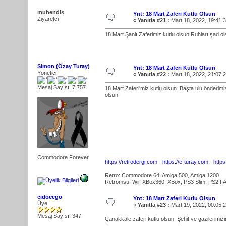
muhendis
Ynt: 18 Mart Zaferi Kutlu Olsun
Ziyaretçi
«
Yanıtla #21 :
Mart 18, 2022, 19:41:
18 Mart Şanlı Zaferimiz kutlu olsun.Ruhları şad o
Simon (Özay Turay)
Ynt: 18 Mart Zaferi Kutlu Olsun
Yönetici
«
Yanıtla #22 :
Mart 18, 2022, 21:07:
Mesaj Sayısı: 7.757
18 Mart Zaferi'miz kutlu olsun. Başta ulu önderimi
olsun.
Commodore Forever
https://retrodergi.com
-
https://e-turay.com
-
http
Retro: Commodore 64, Amiga 500, Amiga 1200
Retromsu: Wii, XBox360, XBox, PS3 Slim, PS2 FA
cidocego
Ynt: 18 Mart Zaferi Kutlu Olsun
Üye
«
Yanıtla #23 :
Mart 19, 2022, 00:05:
Mesaj Sayısı: 347
Çanakkale zaferi kutlu olsun. Şehit ve gazilerimi