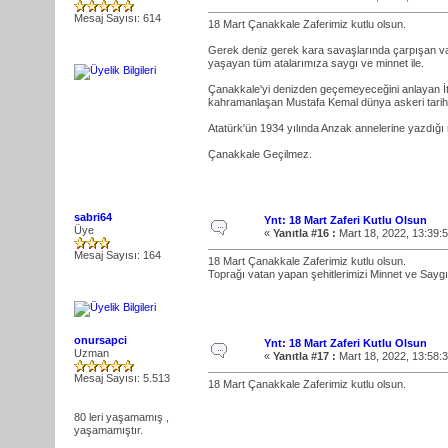
Mesaj Sayısı: 614
18 Mart Çanakkale Zaferimiz kutlu olsun.
Gerek deniz gerek kara savaşlarında çarpışan vata
yaşayan tüm atalarımıza saygı ve minnet ile.
Çanakkale'yi denizden geçemeyeceğini anlayan İti
kahramanlaşan Mustafa Kemal dünya askeri tarihin
Atatürk'ün 1934 yılında Anzak annelerine yazdığı
Çanakkale Geçilmez.
sabri64
Ynt: 18 Mart Zaferi Kutlu Olsun
Üye
«
Yanıtla #16 :
Mart 18, 2022, 13:39:
Mesaj Sayısı: 164
18 Mart Çanakkale Zaferimiz kutlu olsun.
Toprağı vatan yapan şehitlerimizi Minnet ve Saygı 
onursapci
Ynt: 18 Mart Zaferi Kutlu Olsun
Uzman
«
Yanıtla #17 :
Mart 18, 2022, 13:58:
Mesaj Sayısı: 5.513
18 Mart Çanakkale Zaferimiz kutlu olsun.
80 leri yaşamamış ,
yaşamamıştır.