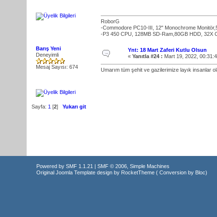
RoborG
-Commodore PC10-III, 12" Monochrome Monitör
-P3 450 CPU, 128MB SD-Ram,80GB HDD, 32X Crea
Barış Yeni
Ynt: 18 Mart Zaferi Kutlu Olsun
Deneyimli
«
Yanıtla #24 :
Mart 19, 2022, 00:31:
Mesaj Sayısı: 674
Umarım tüm şehit ve gazilerimize layık insanlar o
Sayfa:
1
[
2
]
Yukarı git
Powered by SMF 1.1.21
|
SMF © 2006, Simple Machines
Original Joomla Template design by
RocketTheme
( Conversion by
Bloc
)