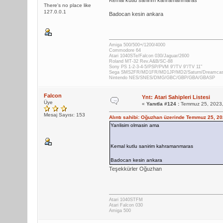
Kemal kutlu sanirim kahramanmaras
There's no place like
127.0.0.1
Badocan kesin ankara
Amiga 500/500+/1200/4000
Commodore 64
Atari 1040STe/Falcon 030/Jaguar/2600
Roland MT-32 Rev.A&B/SC-88
Sony PS 1-2-3-4-5/PSP/PVM 9"/TV 9"/TV 11"
Sega SMS2FR/MD1FR/MD1JP/MD2/Saturn/Dreamca
Nintendo NES/SNES/DMG/GBC/GBP/GBA/GBASP
Falcon
Ynt: Atari Sahipleri Listesi
Üye
«
Yanıtla #124 :
Temmuz 25, 2023,
Mesaj Sayısı: 153
Alıntı sahibi: Oğuzhan üzerinde Temmuz 25, 2
Yanlisim olmasin ama
Kemal kutlu sanirim kahramanmaras
Badocan kesin ankara
Teşekkürler Oğuzhan
Atari 1040STFM
Atari Falcon 030
Amiga 500