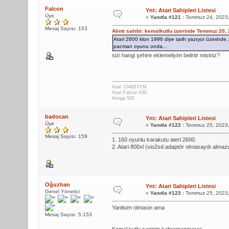
Falcon
Ynt: Atari Sahipleri Listesi
Üye
«
Yanıtla #121 :
Temmuz 24, 2023,
Mesaj Sayısı: 153
Alıntı sahibi: kemalkutlu üzerinde Temmuz 20,
Atari 2600 klon 1996 diye tarih yazıyor üzerinde
pacman oyunu onda...
sizi hangi şehire eklemeliyim belirtir misiniz?
Atari 1040STFM
Atari Falcon 030
Amiga 500
badocan
Ynt: Atari Sahipleri Listesi
Üye
«
Yanıtla #122 :
Temmuz 25, 2023,
Mesaj Sayısı: 159
1. 160 oyunlu karakutu ateri 2600.
2. Atari 800xl (sio2sd adaptör olmasaydı alma
Oğuzhan
Ynt: Atari Sahipleri Listesi
Genel Yönetici
«
Yanıtla #123 :
Temmuz 25, 2023,
Yanlisim olmasin ama
Mesaj Sayısı: 5.153