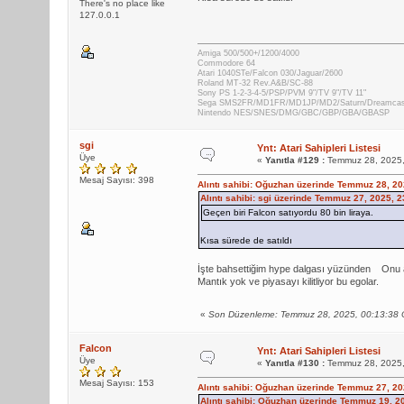
There's no place like
127.0.0.1
Amiga 500/500+/1200/4000
Commodore 64
Atari 1040STe/Falcon 030/Jaguar/2600
Roland MT-32 Rev.A&B/SC-88
Sony PS 1-2-3-4-5/PSP/PVM 9"/TV 9"/TV 11"
Sega SMS2FR/MD1FR/MD1JP/MD2/Saturn/Dreamca
Nintendo NES/SNES/DMG/GBC/GBP/GBA/GBASP
sgi
Ynt: Atari Sahipleri Listesi
Üye
«
Yanıtla #129 :
Temmuz 28, 2025,
Mesaj Sayısı: 398
Alıntı sahibi: Oğuzhan üzerinde Temmuz 28, 2
Alıntı sahibi: sgi üzerinde Temmuz 27, 2025, 
Geçen biri Falcon satıyordu 80 bin liraya.
Kısa sürede de satıldı
İşte bahsettiğim hype dalgası yüzünden
Onu a
Mantık yok ve piyasayı kilitliyor bu egolar.
«
Son Düzenleme: Temmuz 28, 2025, 00:13:38 
Falcon
Ynt: Atari Sahipleri Listesi
Üye
«
Yanıtla #130 :
Temmuz 28, 2025,
Mesaj Sayısı: 153
Alıntı sahibi: Oğuzhan üzerinde Temmuz 27, 2
Alıntı sahibi: Oğuzhan üzerinde Temmuz 19, 2