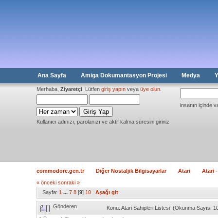
Ana Sayfa
Amiga Dokumantasyon Projesi
Medya
Y
Merhaba,
Ziyaretçi
. Lütfen
giriş yapın
veya
üye olun
.
insanın içinde v
Kullanıcı adınızı, parolanızı ve aktif kalma süresini giriniz
commodore.gen.tr
Diğer Nostaljik Bilgisayarlar
Atari
Atari 
« önceki
sonraki »
Sayfa:
1
...
7
8
[
9
]
10
Aşağı git
Gönderen
Konu: Atari Sahipleri Listesi (Okunma Sayısı 1