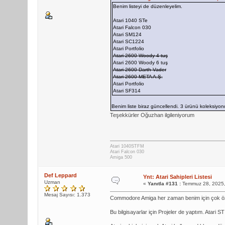
Benim listeyi de düzenleyelim.
Atari 1040 STe
Atari Falcon 030
Atari SM124
Atari SC1224
Atari Portfolio
Atari 2600 Woody 4 tuş
Atari 2600 Woody 6 tuş
Atari 2600 Darth Vader
Atari 2600 META A.Ş.
Atari Portfolio
Atari SF314
Benim liste biraz güncellendi. 3 ürünü koleksiyo
Teşekkürler Oğuzhan ilgileniyorum
Atari 1040STFM
Atari Falcon 030
Amiga 500
Def Leppard
Ynt: Atari Sahipleri Listesi
Uzman
«
Yanıtla #131 :
Temmuz 28, 2025,
Mesaj Sayısı: 1.373
Commodore Amiga her zaman benim için çok öz
Bu bilgisayarlar için Projeler de yaptım. Atari S