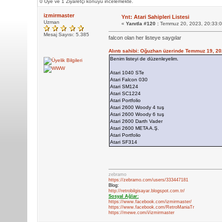
0 Üye ve 1 Ziyaretçi konuyu incelemekte.
izmirmaster
Ynt: Atari Sahipleri Listesi
Uzman
«
Yanıtla #120 :
Temmuz 20, 2023, 20:33:
Mesaj Sayısı: 5.385
falcon olan her listeye saygılar
Alıntı sahibi: Oğuzhan üzerinde Temmuz 19, 2
Benim listeyi de düzenleyelim.
Atari 1040 STe
Atari Falcon 030
Atari SM124
Atari SC1224
Atari Portfolio
Atari 2600 Woody 4 tuş
Atari 2600 Woody 6 tuş
Atari 2600 Darth Vader
Atari 2600 META A.Ş.
Atari Portfolio
Atari SF314
zebramo
https://zebramo.com/users/333447181
Blog:
http://retrobilgisayar.blogspot.com.tr/
Sosyal Ağlar:
https://www.facebook.com/izmirmaster/
https://www.facebook.com/RetroManiaTr
https://mewe.com/i/izmirmaster