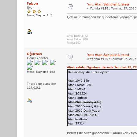
Falcon
Ynt: Atari Sahipleri Listesi
Üye
«
Yanıtla #125 :
Temmuz 27, 2025,
Mesaj Sayısı: 153
Çok uzun zamandır bir güncelleme yapmamışız. 
Atari 1040STFM
Atari Falcon 030
Amiga 500
Oğuzhan
Ynt: Atari Sahipleri Listesi
Genel Yönetici
«
Yanıtla #126 :
Temmuz 27, 2025,
Alıntı sahibi: Oğuzhan üzerinde Temmuz 19, 2
Mesaj Sayısı: 5.153
Benim listeyi de düzenleyelim.
Atari 1040 STe
There's no place like
Atari Falcon 030
127.0.0.1
Atari SM124
Atari SC1224
Atari Portfolio
Atari 2600 Woody 4 tuş
Atari 2600 Woody 6 tuş
Atari 2600 Darth Vader
Atari 2600 META A.Ş.
Atari Portfolio
Atari SF314
Benim liste biraz güncellendi. 3 ürünü koleksiy