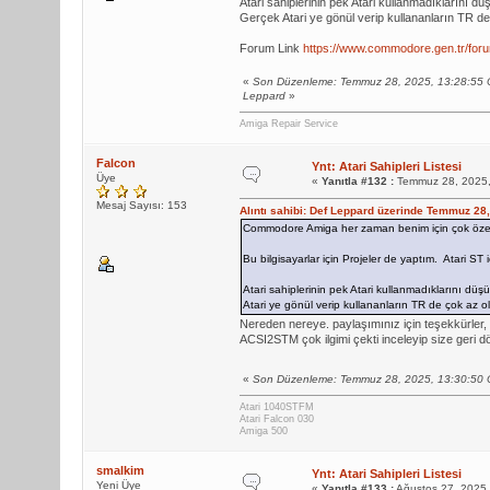
Atari sahiplerinin pek Atari kullanmadıklarını d
Gerçek Atari ye gönül verip kullananların TR d
Forum Link
https://www.commodore.gen.tr/for
«
Son Düzenleme: Temmuz 28, 2025, 13:28:55 
Leppard
»
Amiga Repair Service
Falcon
Ynt: Atari Sahipleri Listesi
Üye
«
Yanıtla #132 :
Temmuz 28, 2025,
Mesaj Sayısı: 153
Alıntı sahibi: Def Leppard üzerinde Temmuz 28
Commodore Amiga her zaman benim için çok özel
Bu bilgisayarlar için Projeler de yaptım. Atari ST
Atari sahiplerinin pek Atari kullanmadıklarını düş
Atari ye gönül verip kullananların TR de çok az 
Nereden nereye. paylaşımınız için teşekkürler, 
ACSI2STM çok ilgimi çekti inceleyip size geri
«
Son Düzenleme: Temmuz 28, 2025, 13:30:50 
Atari 1040STFM
Atari Falcon 030
Amiga 500
smalkim
Ynt: Atari Sahipleri Listesi
Yeni Üye
«
Yanıtla #133 :
Ağustos 27, 2025,