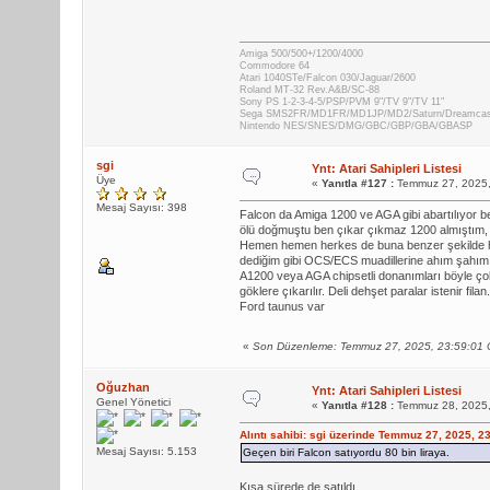
Amiga 500/500+/1200/4000
Commodore 64
Atari 1040STe/Falcon 030/Jaguar/2600
Roland MT-32 Rev.A&B/SC-88
Sony PS 1-2-3-4-5/PSP/PVM 9"/TV 9"/TV 11"
Sega SMS2FR/MD1FR/MD1JP/MD2/Saturn/Dreamca
Nintendo NES/SNES/DMG/GBC/GBP/GBA/GBASP
sgi
Ynt: Atari Sahipleri Listesi
Üye
«
Yanıtla #127 :
Temmuz 27, 2025,
Mesaj Sayısı: 398
Falcon da Amiga 1200 ve AGA gibi abartılıyor be
ölü doğmuştu ben çıkar çıkmaz 1200 almıştım, 1
Hemen hemen herkes de buna benzer şekilde hay
dediğim gibi OCS/ECS muadillerine ahım şahım 
A1200 veya AGA chipsetli donanımları böyle çok
göklere çıkarılır. Deli dehşet paralar istenir fi
Ford taunus var
«
Son Düzenleme: Temmuz 27, 2025, 23:59:01 
Oğuzhan
Ynt: Atari Sahipleri Listesi
Genel Yönetici
«
Yanıtla #128 :
Temmuz 28, 2025,
Alıntı sahibi: sgi üzerinde Temmuz 27, 2025, 2
Mesaj Sayısı: 5.153
Geçen biri Falcon satıyordu 80 bin liraya.
Kısa sürede de satıldı