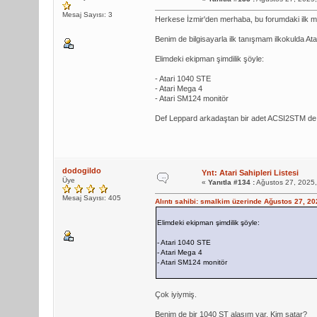
Mesaj Sayısı: 3
Herkese İzmir'den merhaba, bu forumdaki ilk m
Benim de bilgisayarla ilk tanışmam ilkokulda At
Elimdeki ekipman şimdilik şöyle:
- Atari 1040 STE
- Atari Mega 4
- Atari SM124 monitör
Def Leppard arkadaştan bir adet ACSI2STM de a
dodogildo
Ynt: Atari Sahipleri Listesi
Üye
«
Yanıtla #134 :
Ağustos 27, 2025,
Mesaj Sayısı: 405
Alıntı sahibi: smalkim üzerinde Ağustos 27, 2
Elimdeki ekipman şimdilik şöyle:
- Atari 1040 STE
- Atari Mega 4
- Atari SM124 monitör
Çok iyiymiş.
Benim de bir 1040 ST alasım var. Kim satar?