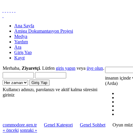
Ana Sayfa
Amiga Dokumantasyon Projesi
Medya
Yardım
Ara
Giriş Yap
Kayıt
Merhaba,
Ziyaretçi
. Lütfen
giriş yapın
veya
üye olun
.
insanın içinde 
(Arda)
Kullanıcı adınızı, parolanızı ve aktif kalma süresini
giriniz
commodore.gen.tr
Genel Kategori
Genel Sohbet
Oyun müzik
« önceki
sonraki »