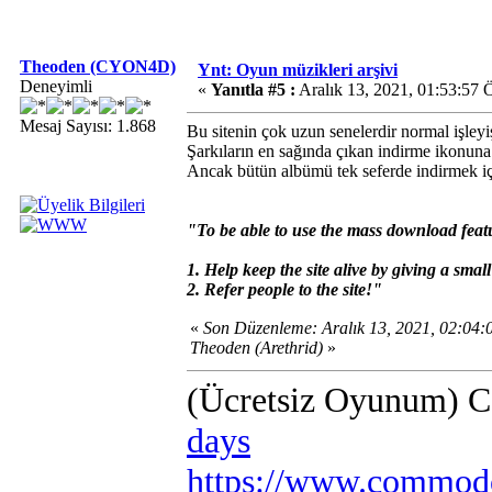
Theoden (CYON4D)
Ynt: Oyun müzikleri arşivi
Deneyimli
«
Yanıtla #5 :
Aralık 13, 2021, 01:53:57
Mesaj Sayısı: 1.868
Bu sitenin çok uzun senelerdir normal işleyi
Şarkıların en sağında çıkan indirme ikonuna
Ancak bütün albümü tek seferde indirmek için
"To be able to use the mass download featu
1. Help keep the site alive by giving a smal
2. Refer people to the site!"
«
Son Düzenleme: Aralık 13, 2021, 02:04
Theoden (Arethrid)
»
(Ücretsiz Oyunum) 
days
https://www.commodo