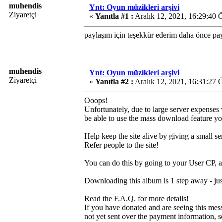
muhendis
Ynt: Oyun müzikleri arşivi
Ziyaretçi
«
Yanıtla #1 :
Aralık 12, 2021, 16:29:40 
paylaşım için teşekkür ederim daha önce pa
muhendis
Ynt: Oyun müzikleri arşivi
Ziyaretçi
«
Yanıtla #2 :
Aralık 12, 2021, 16:31:27 
Ooops!
Unfortunately, due to large server expenses
be able to use the mass download feature yo
Help keep the site alive by giving a small s
Refer people to the site!
You can do this by going to your User CP, a
Downloading this album is 1 step away - ju
Read the F.A.Q. for more details!
If you have donated and are seeing this mes
not yet sent over the payment information, s