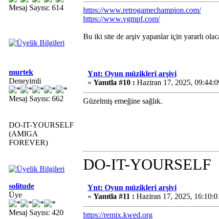
Mesaj Sayısı: 614
https://www.retrogamechampion.com/
https://www.vgmpf.com/
Bu iki site de arşiv yapanlar için yararlı olac
murtek
Ynt: Oyun müzikleri arşivi
Deneyimli
«
Yanıtla #10 :
Haziran 17, 2025, 09:44:
Mesaj Sayısı: 662
Güzelmiş emeğine sağlık.
DO-IT-YOURSELF
(AMIGA
FOREVER)
DO-IT-YOURSELF
solitude
Ynt: Oyun müzikleri arşivi
Üye
«
Yanıtla #11 :
Haziran 17, 2025, 16:10:
Mesaj Sayısı: 420
https://remix.kwed.org