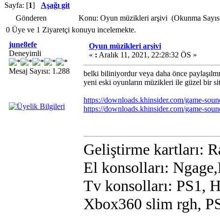
Sayfa: [
1
]
Aşağı git
Gönderen
Konu: Oyun müzikleri arşivi (Okunma Sayısı
0 Üye ve 1 Ziyaretçi konuyu incelemekte.
june8efe
Oyun müzikleri arşivi
Deneyimli
«
:
Aralık 11, 2021, 22:28:32 ÖS »
Mesaj Sayısı: 1.288
belki biliniyordur veya daha önce paylaşılmış
yeni eski oyunların müzikleri ile güzel bir si
https://downloads.khinsider.com/game-soun
https://downloads.khinsider.com/game-sound
Geliştirme kartları:
El konsolları: Ngage
Tv konsolları: PS1, H
Xbox360 slim rgh, P