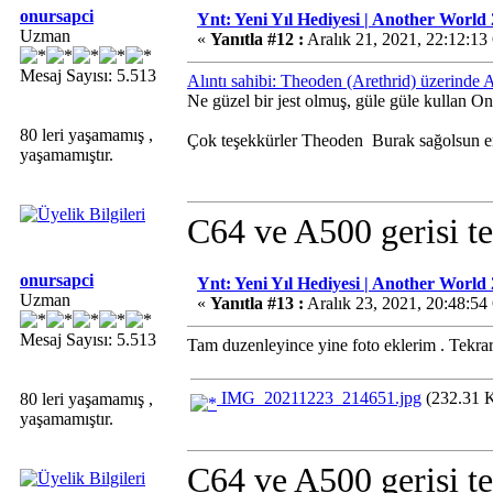
onursapci
Ynt: Yeni Yıl Hediyesi | Another World 
Uzman
«
Yanıtla #12 :
Aralık 21, 2021, 22:12:13
Mesaj Sayısı: 5.513
Alıntı sahibi: Theoden (Arethrid) üzerinde 
Ne güzel bir jest olmuş, güle güle kullan O
80 leri yaşamamış ,
Çok teşekkürler Theoden
Burak sağolsun e
yaşamamıştır.
C64 ve A500 gerisi te
onursapci
Ynt: Yeni Yıl Hediyesi | Another World 
Uzman
«
Yanıtla #13 :
Aralık 23, 2021, 20:48:54
Mesaj Sayısı: 5.513
Tam duzenleyince yine foto eklerim . Tekra
IMG_20211223_214651.jpg
(232.31 K
80 leri yaşamamış ,
yaşamamıştır.
C64 ve A500 gerisi te