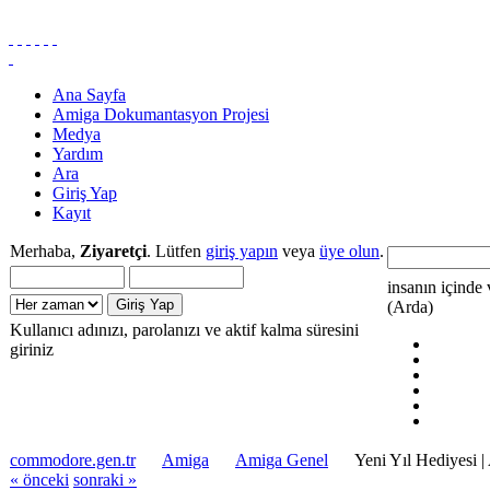
Ana Sayfa
Amiga Dokumantasyon Projesi
Medya
Yardım
Ara
Giriş Yap
Kayıt
Merhaba,
Ziyaretçi
. Lütfen
giriş yapın
veya
üye olun
.
insanın içinde 
(Arda)
Kullanıcı adınızı, parolanızı ve aktif kalma süresini
giriniz
commodore.gen.tr
Amiga
Amiga Genel
Yeni Yıl Hediyesi |
« önceki
sonraki »