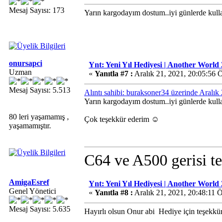
Mesaj Sayısı: 173
Yarın kargodayım dostum..iyi günlerde kul
onursapci
Ynt: Yeni Yıl Hediyesi | Another World 
Uzman
«
Yanıtla #7 :
Aralık 21, 2021, 20:05:56 
Mesaj Sayısı: 5.513
Alıntı sahibi: buraksoner34 üzerinde Aralı
Yarın kargodayım dostum..iyi günlerde kul
80 leri yaşamamış ,
Çok teşekkür ederim ☺️
yaşamamıştır.
C64 ve A500 gerisi te
AmigaEsref
Ynt: Yeni Yıl Hediyesi | Another World 
Genel Yönetici
«
Yanıtla #8 :
Aralık 21, 2021, 20:48:11 
Mesaj Sayısı: 5.635
Hayırlı olsun Onur abi
Hediye için teşekkü