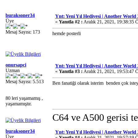
buraksoner34
Ynt: Yeni Yıl Hediyesi | Another World 
Üye
«
Yanıtla #2 :
Aralık 21, 2021, 19:38:35 
Mesaj Sayısı: 173
hemde posterli
onursapci
Ynt: Yeni Yıl Hediyesi | Another World 
Uzman
«
Yanıtla #3 :
Aralık 21, 2021, 19:53:47 
Mesaj Sayısı: 5.513
Ben fanatiği olarak isterim
benden çok iste
80 leri yaşamamış ,
yaşamamıştır.
C64 ve A500 gerisi te
buraksoner34
Ynt: Yeni Yıl Hediyesi | Another World 
Üye
«
Yanıtla #4 :
Aralık 21, 2021, 19:57:19 