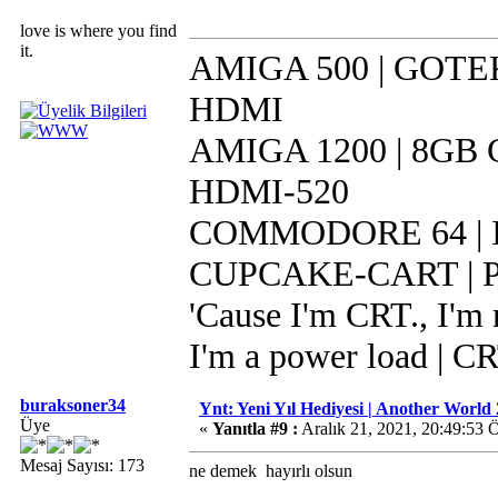
love is where you find
it.
AMIGA 500 | GOTEK 
HDMI
AMIGA 1200 | 8GB CF
HDMI-520
COMMODORE 64 | IR
CUPCAKE-CART | Pi 
'Cause I'm CRT., I'm r
I'm a power load | C
buraksoner34
Ynt: Yeni Yıl Hediyesi | Another World 
Üye
«
Yanıtla #9 :
Aralık 21, 2021, 20:49:53 
Mesaj Sayısı: 173
ne demek
hayırlı olsun