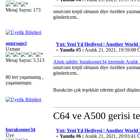
Mesaj Sayısı: 173
onurcum torpil olmasın diye özelden yazm
göndericem..
onursapci
Ynt: Yeni Yıl Hediyesi | Another World 
Uzman
«
Yanıtla #5 :
Aralık 21, 2021, 19:59:08 
Mesaj Sayısı: 5.513
Alıntı sahibi: buraksoner34 üzerinde Aralı
onurcum torpil olmasın diye özelden yazm
göndericem..
80 leri yaşamamış ,
yaşamamıştır.
Burakcim çok teşekkür ederim güzel düşünce
C64 ve A500 gerisi te
buraksoner34
Ynt: Yeni Yıl Hediyesi | Another World 
Üye
«
Yanıtla #6 :
Aralık 21, 2021, 20:03:41 