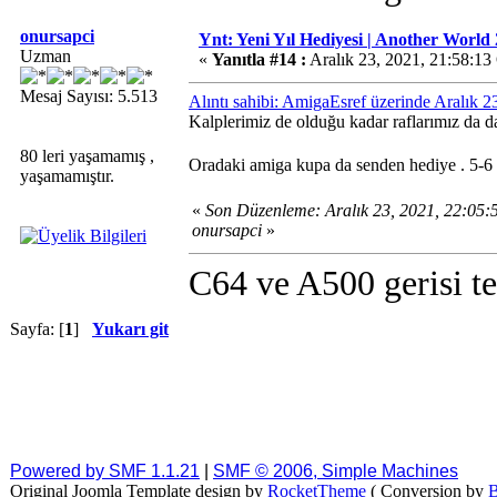
onursapci
Ynt: Yeni Yıl Hediyesi | Another World 
Uzman
«
Yanıtla #14 :
Aralık 23, 2021, 21:58:13
Mesaj Sayısı: 5.513
Alıntı sahibi: AmigaEsref üzerinde Aralık 
Kalplerimiz de olduğu kadar raflarımız da da
80 leri yaşamamış ,
Oradaki amiga kupa da senden hediye . 5-6 
yaşamamıştır.
«
Son Düzenleme: Aralık 23, 2021, 22:05
onursapci
»
C64 ve A500 gerisi te
Sayfa: [
1
]
Yukarı git
Powered by SMF 1.1.21
|
SMF © 2006, Simple Machines
Original Joomla Template design by
RocketTheme
( Conversion by
B