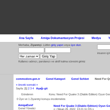
Ana Sayfa
Amiga Dokumantasyon Projesi
Medya
Y
Merhaba,
Ziyaretçi
. Lütfen
giriş yapın
veya
üye olun
.
insanın iç
Kullanıcı adınızı, parolanızı ve aktif kalma süresini giriniz
commodore.gen.tr
Genel Kategori
Genel Sohbet
Need For Qu
« önceki
sonraki »
Sayfa: [
1
]
2
3
4
Aşağı git
Gönderen
Konu: Need For Quake 3 (Diablo Edition) Oyun Ge
0 Üye ve 1 Ziyaretçi konuyu incelemekte.
AmigaEsref
Need For Quake 3 (Diablo Edition) Oyun Ge
Genel Yönetici
«
:
Nisan 26, 2022, 13:21:11 ÖS »