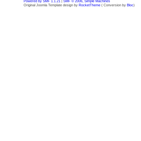
Powered by SMF 1.1.21
|
SMF © 2006, Simple Machines
Original Joomla Template design by
RocketTheme
( Conversion by
Bloc
)