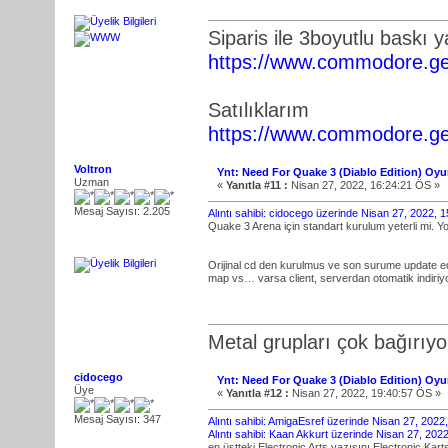
Siparis ile 3boyutlu baskı 
https://www.commodore.ge
Satılıklarım
https://www.commodore.ge
Voltron
Ynt: Need For Quake 3 (Diablo Edition) Oy
Uzman
«
Yanıtla #11 :
Nisan 27, 2022, 16:24:21 ÖS »
Mesaj Sayısı: 2.205
Alıntı sahibi: cidocego üzerinde Nisan 27, 2022, 
Quake 3 Arena için standart kurulum yeterli mi. Y
Orijinal cd den kurulmus ve son surume update edil
map vs… varsa client, serverdan otomatik indiriyor
Metal grupları çok bağırıyo
cidocego
Ynt: Need For Quake 3 (Diablo Edition) Oy
Üye
«
Yanıtla #12 :
Nisan 27, 2022, 19:40:57 ÖS »
Mesaj Sayısı: 347
Alıntı sahibi: AmigaEsref üzerinde Nisan 27, 202
Alıntı sahibi: Kaan Akkurt üzerinde Nisan 27, 202
en üstteki Electronic Arts yazısını Electronic Kart