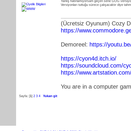
Yanlış hatırlamıyorsam geçen sene GOG versiyon
Versiyonları tuttuğu sürece çalışacaktır diye tah
(Ücretsiz Oyunum) Cozy 
https://www.commodore.ge
Demoreel:
https://youtu.
https://cyon4d.itch.io/
https://soundcloud.com/cy
https://www.artstation.co
You are in a computer ga
Sayfa: [
1
]
2
3
4
Yukarı git