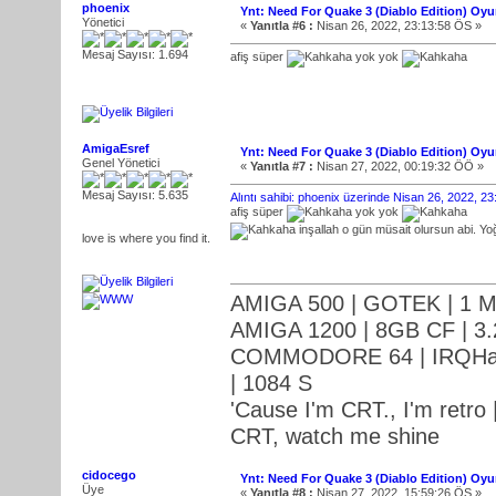
phoenix
Ynt: Need For Quake 3 (Diablo Edition) Oy
Yönetici
«
Yanıtla #6 :
Nisan 26, 2022, 23:13:58 ÖS »
Mesaj Sayısı: 1.694
afiş süper
yok yok
AmigaEsref
Ynt: Need For Quake 3 (Diablo Edition) Oy
Genel Yönetici
«
Yanıtla #7 :
Nisan 27, 2022, 00:19:32 ÖÖ »
Mesaj Sayısı: 5.635
Alıntı sahibi: phoenix üzerinde Nisan 26, 2022, 2
afiş süper
yok yok
inşallah o gün müsait olursun abi. Yo
love is where you find it.
AMIGA 500 | GOTEK | 1 M
AMIGA 1200 | 8GB CF | 3.
COMMODORE 64 | IRQHack
| 1084 S
'Cause I'm CRT., I'm retro |
CRT, watch me shine
cidocego
Ynt: Need For Quake 3 (Diablo Edition) Oy
Üye
«
Yanıtla #8 :
Nisan 27, 2022, 15:59:26 ÖS »