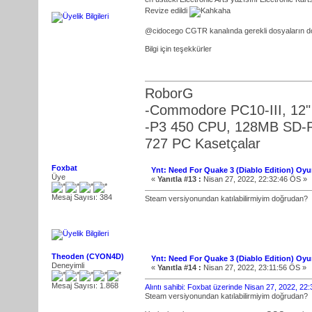
Revize edildi
@cidocego CGTR kanalında gerekli dosyaların dol
Bilgi için teşekkürler
RoborG
-Commodore PC10-III, 12
-P3 450 CPU, 128MB SD-Ra
727 PC Kasetçalar
Foxbat
Ynt: Need For Quake 3 (Diablo Edition) Oy
Üye
«
Yanıtla #13 :
Nisan 27, 2022, 22:32:46 ÖS »
Mesaj Sayısı: 384
Steam versiyonundan katılabilirmiyim doğrudan?
Theoden (CYON4D)
Ynt: Need For Quake 3 (Diablo Edition) Oy
Deneyimli
«
Yanıtla #14 :
Nisan 27, 2022, 23:11:56 ÖS »
Mesaj Sayısı: 1.868
Alıntı sahibi: Foxbat üzerinde Nisan 27, 2022, 22
Steam versiyonundan katılabilirmiyim doğrudan?