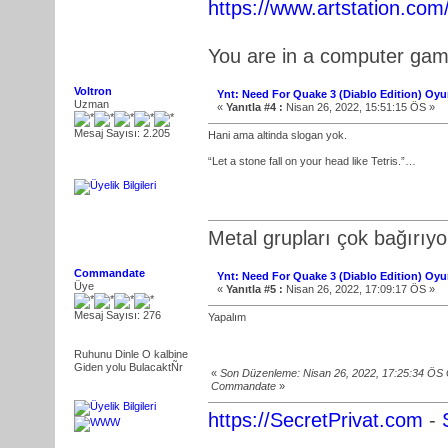
https://www.artstation.co
You are in a computer ga
Voltron
Ynt: Need For Quake 3 (Diablo Edition) Oy
Uzman
«
Yanıtla #4 :
Nisan 26, 2022, 15:51:15 ÖS »
Mesaj Sayısı: 2.205
Hani ama altinda slogan yok.
“Let a stone fall on your head like Tetris.”…
Metal grupları çok bağırıyo
Commandate
Ynt: Need For Quake 3 (Diablo Edition) Oy
Üye
«
Yanıtla #5 :
Nisan 26, 2022, 17:09:17 ÖS »
Mesaj Sayısı: 276
Yapalım
Ruhunu Dinle O kalbine
Giden yolu BulacaktÑr
«
Son Düzenleme: Nisan 26, 2022, 17:25:34 ÖS
Commandate
»
https://SecretPrivat.com
-