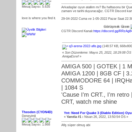
Mesaj Sayısı: 5.635
Arkadaşlar oyun atallım mı? Bu haftasonu bir Quake
zamanı ve tarihi duyuracağız. CGTR Discord kan
love is where you find it.
29-04-2022 Cuma ve 1-05-2022 Pazar Saat 22:3
Görüşmek Üzere
CGTR Discord Kanalı:
https://discord.gg/RRzAg
q3-arena-2022-afis.jpg
(148.57 KB, 668x800
«
Son Düzenleme: Mayıs 25, 2022, 18:29:08 ÖS
AmigaEsref
»
AMIGA 500 | GOTEK | 1 M
AMIGA 1200 | 8GB CF | 3.
COMMODORE 64 | IRQHack
| 1084 S
'Cause I'm CRT., I'm retro |
CRT, watch me shine
Theoden (CYON4D)
Ynt: Need For Quake 3 (Diablo Edition) Oy
Deneyimli
«
Yanıtla #1 :
Nisan 26, 2022, 13:50:54 ÖS »
Mesaj Sayısı: 1.868
Afiş süper olmuş abi