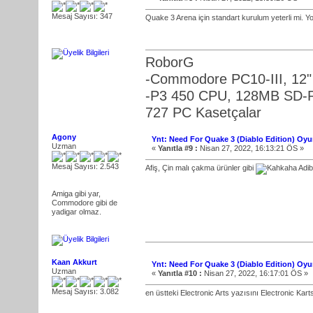
Mesaj Sayısı: 347
Quake 3 Arena için standart kurulum yeterli mi. Y
RoborG
-Commodore PC10-III, 12
-P3 450 CPU, 128MB SD-Ra
727 PC Kasetçalar
Agony
Ynt: Need For Quake 3 (Diablo Edition) Oy
Uzman
«
Yanıtla #9 :
Nisan 27, 2022, 16:13:21 ÖS »
Mesaj Sayısı: 2.543
Afiş, Çin malı çakma ürünler gibi
Adib
Amiga gibi yar,
Commodore gibi de
yadigar olmaz.
Kaan Akkurt
Ynt: Need For Quake 3 (Diablo Edition) Oy
Uzman
«
Yanıtla #10 :
Nisan 27, 2022, 16:17:01 ÖS »
Mesaj Sayısı: 3.082
en üstteki Electronic Arts yazısını Electronic Kart