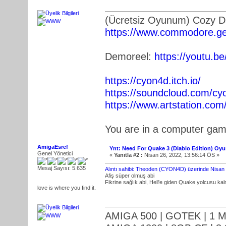
(Ücretsiz Oyunum) Cozy 
https://www.commodore.ge
Demoreel:
https://youtu.
https://cyon4d.itch.io/
https://soundcloud.com/cy
https://www.artstation.co
You are in a computer ga
AmigaEsref
Ynt: Need For Quake 3 (Diablo Edition) Oy
Genel Yönetici
«
Yanıtla #2 :
Nisan 26, 2022, 13:56:14 ÖS »
Mesaj Sayısı: 5.635
Alıntı sahibi: Theoden (CYON4D) üzerinde Nisan
Afiş süper olmuş abi
Fikrine sağlık abi, Hell'e giden Quake yolcusu k
love is where you find it.
AMIGA 500 | GOTEK | 1 M