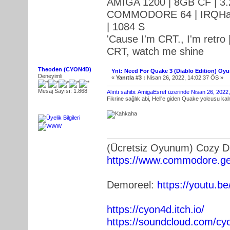
AMIGA 1200 | 8GB CF | 3.
COMMODORE 64 | IRQHack
| 1084 S
'Cause I'm CRT., I'm retro |
CRT, watch me shine
Theoden (CYON4D)
Ynt: Need For Quake 3 (Diablo Edition) Oy
Deneyimli
«
Yanıtla #3 :
Nisan 26, 2022, 14:02:37 ÖS »
Mesaj Sayısı: 1.868
Alıntı sahibi: AmigaEsref üzerinde Nisan 26, 202
Fikrine sağlık abi, Hell'e giden Quake yolcusu k
(Ücretsiz Oyunum) Cozy 
https://www.commodore.ge
Demoreel:
https://youtu.
https://cyon4d.itch.io/
https://soundcloud.com/cy