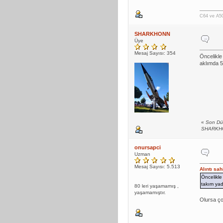
C64 ve A500
SHARKHONN
Üye
Mesaj Sayısı: 354
Öncelikle
aklımda 5
«
Son Dü
SHARKH
onursapci
Uzman
Mesaj Sayısı: 5.513
Alıntı sa
Öncelikle
takım yad
80 leri yaşamamış ,
yaşamamıştır.
Olursa çok