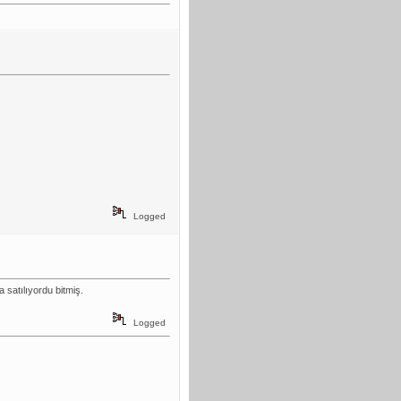
Logged
 satılıyordu bitmiş.
Logged