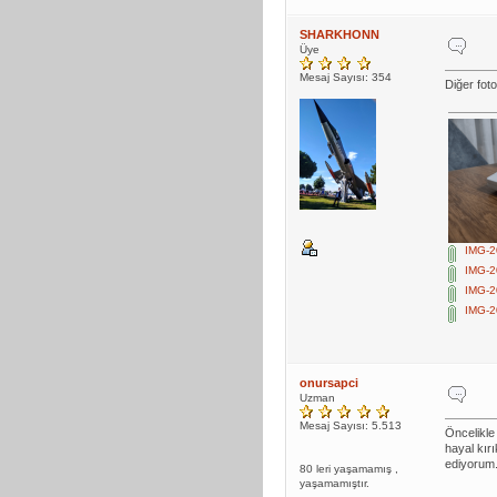
SHARKHONN
Üye
Mesaj Sayısı: 354
Diğer foto
IMG-2
IMG-2
IMG-2
IMG-2
onursapci
Uzman
Mesaj Sayısı: 5.513
Öncelikle
hayal kır
ediyorum.
80 leri yaşamamış ,
yaşamamıştır.