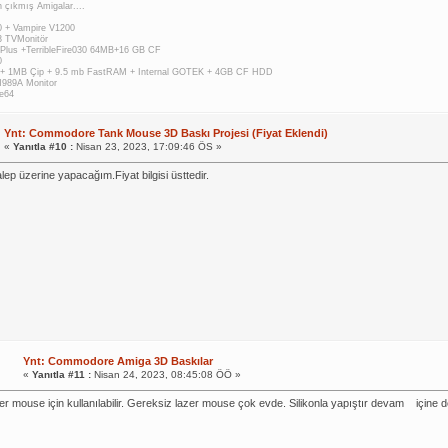
 çıkmış Amigalar....
 + Vampire V1200
 TVMonitör
Plus +TerribleFire030 64MB+16 GB CF
0
 + 1MB Çip + 9.5 mb FastRAM + Internal GOTEK + 4GB CF HDD
M989A Monitor
e64
Ynt: Commodore Tank Mouse 3D Baskı Projesi (Fiyat Eklendi)
«
Yanıtla #10 :
Nisan 23, 2023, 17:09:46 ÖS »
lep üzerine yapacağım.Fiyat bilgisi üsttedir.
Ynt: Commodore Amiga 3D Baskılar
«
Yanıtla #11 :
Nisan 24, 2023, 08:45:08 ÖÖ »
er mouse için kullanılabilir. Gereksiz lazer mouse çok evde. Silikonla yapıştır devam
içine d