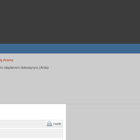
iş Arama
ro olaylarının dolunayıyız.(Arda)