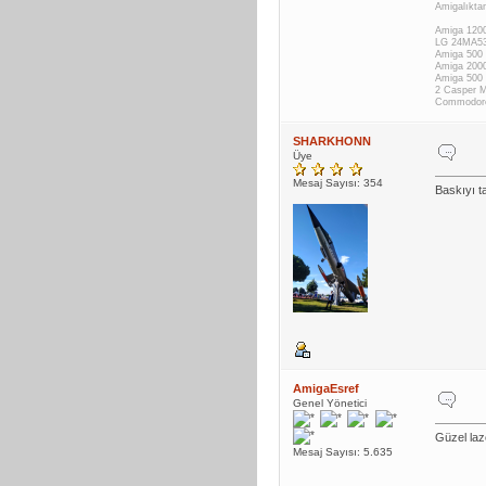
Amigalıktan
Amiga 1200
LG 24MA53
Amiga 500 
Amiga 200
Amiga 500
2 Casper 
Commodor
SHARKHONN
Üye
Mesaj Sayısı: 354
Baskıyı ta
AmigaEsref
Genel Yönetici
Güzel laz
Mesaj Sayısı: 5.635