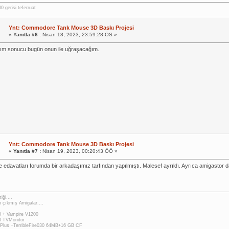
 gerisi teferruat
Ynt: Commodore Tank Mouse 3D Baskı Projesi
«
Yanıtla #6 :
Nisan 18, 2023, 23:59:28 ÖS »
rım sonucu bugün onun ile uğraşacağım.
Ynt: Commodore Tank Mouse 3D Baskı Projesi
«
Yanıtla #7 :
Nisan 19, 2023, 00:20:43 ÖÖ »
e edavatları forumda bir arkadaşımız tarfından yapılmıştı. Malesef ayrıldı. Ayrıca amigastor da
iği....
 çıkmış Amigalar....
 + Vampire V1200
 TVMonitör
Plus +TerribleFire030 64MB+16 GB CF