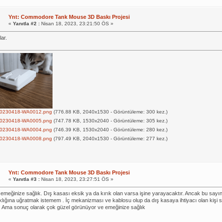
Ynt: Commodore Tank Mouse 3D Baskı Projesi
«
Yanıtla #2 :
Nisan 18, 2023, 23:21:50 ÖS »
lar.
0230418-WA0012.png
(776.88 KB, 2040x1530 - Görüntüleme: 300 kez.)
0230418-WA0005.png
(747.78 KB, 1530x2040 - Görüntüleme: 305 kez.)
0230418-WA0004.png
(746.39 KB, 1530x2040 - Görüntüleme: 280 kez.)
0230418-WA0008.png
(797.49 KB, 2040x1530 - Görüntüleme: 277 kez.)
Ynt: Commodore Tank Mouse 3D Baskı Projesi
«
Yanıtla #3 :
Nisan 18, 2023, 23:27:51 ÖS »
 emeğinize sağlık. Dış kasası eksik ya da kırık olan varsa işine yarayacaktır. Ancak bu sa
ıklığına uğratmak istemem . İç mekanizması ve kablosu olup da dış kasaya ihtiyacı olan kişi 
 Ama sonuç olarak çok güzel görünüyor ve emeğinize sağlık