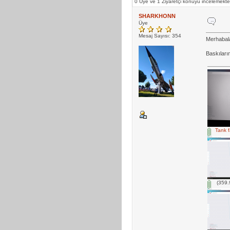
0 Üye ve 1 Ziyaretçi konuyu incelemekte
SHARKHONN
Üye
Mesaj Sayısı: 354
Merhabala
Baskıları
Tank f
(359.