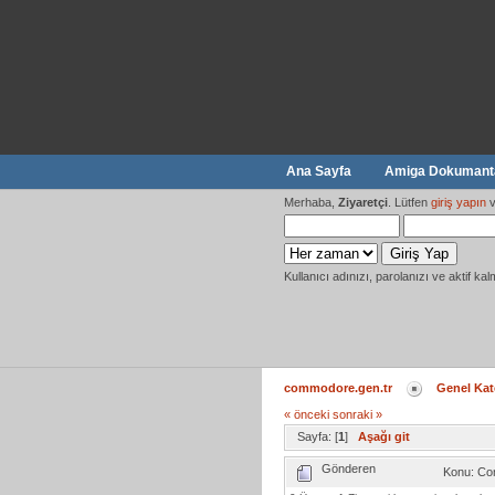
Ana Sayfa
Amiga Dokumanta
Merhaba,
Ziyaretçi
. Lütfen
giriş yapın
v
Kullanıcı adınızı, parolanızı ve aktif kal
commodore.gen.tr
Genel Kat
« önceki
sonraki »
Sayfa: [
1
]
Aşağı git
Gönderen
Konu: Co