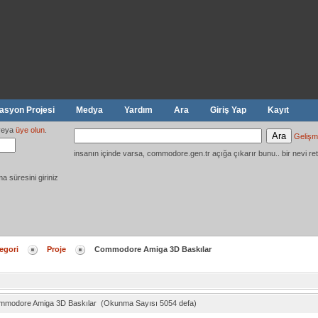
syon Projesi
Medya
Yardım
Ara
Giriş Yap
Kayıt
eya
üye olun
.
Gelişm
insanın içinde varsa, commodore.gen.tr açığa çıkarır bunu.. bir nevi ret
ma süresini giriniz
egori
Proje
Commodore Amiga 3D Baskılar
mmodore Amiga 3D Baskılar (Okunma Sayısı 5054 defa)