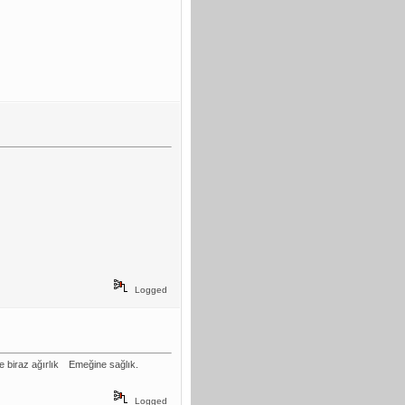
Logged
e biraz ağırlık
Emeğine sağlık.
Logged