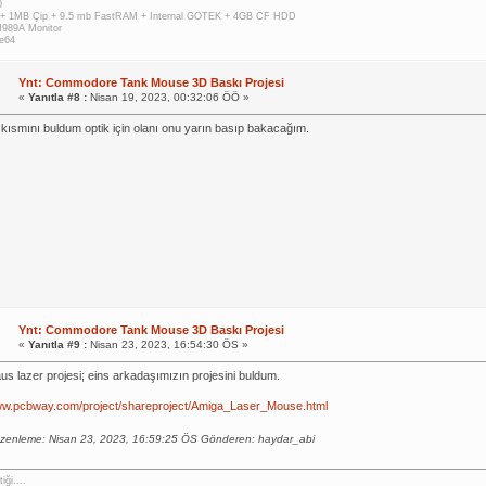
0
 + 1MB Çip + 9.5 mb FastRAM + Internal GOTEK + 4GB CF HDD
M989A Monitor
e64
Ynt: Commodore Tank Mouse 3D Baskı Projesi
«
Yanıtla #8 :
Nisan 19, 2023, 00:32:06 ÖÖ »
 kısmını buldum optik için olanı onu yarın basıp bakacağım.
Ynt: Commodore Tank Mouse 3D Baskı Projesi
«
Yanıtla #9 :
Nisan 23, 2023, 16:54:30 ÖS »
s lazer projesi; eins arkadaşımızın projesini buldum.
www.pcbway.com/project/shareproject/Amiga_Laser_Mouse.html
zenleme: Nisan 23, 2023, 16:59:25 ÖS Gönderen: haydar_abi
iği....