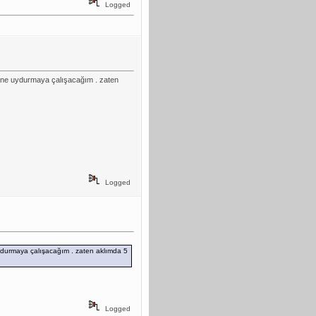
Logged
içine uydurmaya çalışacağım . zaten
Logged
 uydurmaya çalışacağım . zaten aklımda 5
Logged