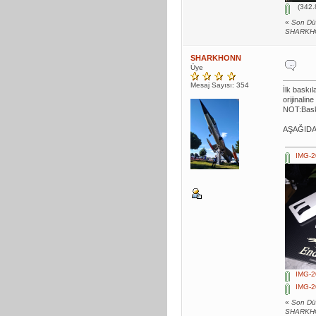
(342.
«
Son Dü
SHARKH
SHARKHONN
Üye
Mesaj Sayısı: 354
İlk baskı
orijinali
NOT:Baskı
AŞAĞID
IMG-2
IMG-2
IMG-2
«
Son Dü
SHARKH