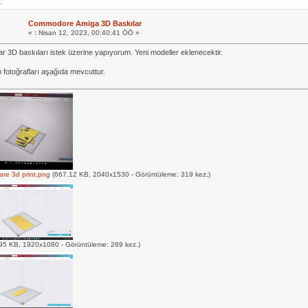
.
Commodore Amiga 3D Baskılar
«
:
Nisan 12, 2023, 00:40:41 ÖÖ »
r 3D baskıları istek üzerine yapıyorum. Yeni modeller eklenecektir.
n fotoğrafları aşağıda mevcuttur.
are 3d print.png
(667.12 KB, 2040x1530 - Görüntüleme: 319 kez.)
95 KB, 1920x1080 - Görüntüleme: 289 kez.)