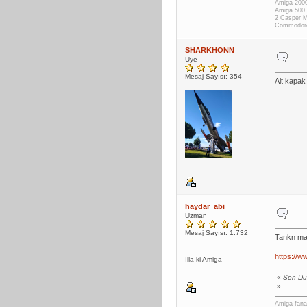
Amiga 200
Amiga 500
2 Casper 
Commodor
SHARKHONN
Üye
Mesaj Sayısı: 354
Alt kapak
haydar_abi
Uzman
Mesaj Sayısı: 1.732
Tankn mau
https://
İlla ki Amiga
«
Son Dü
»
Amiga fanat