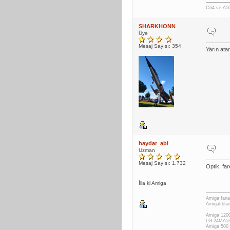
C64 ve A500
SHARKHONN
Üye
Mesaj Sayısı: 354
Yarın ata
haydar_abi
Uzman
Mesaj Sayısı: 1.732
Optik far
İlla ki Amiga
Amiga fanat
Amigalıktan
Amiga 1200
LG 24MA53
Amiga 500 