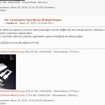
87 KB, 1920x1080 - Görüntüleme: 364 kez.)
zenleme: Nisan 26, 2023, 01:31:59 ÖÖ Gönderen:
ONN
»
Ynt: Commodore Tank Mouse 3D Baskı Projesi
«
Yanıtla #1 :
Nisan 18, 2023, 23:20:48 ÖS »
ları aldım bu baskıyı sonucun nasıl çıkacağını merak ettiğim için test olarak bastım. baskılar
ne yakın yapmaya çalışacağım.
 üzerinde daha bir çalışma yapmadım yapınca fotoğrafı da ekleyeceğim.
A DİĞER FOTOLAR MEVCUTTUR.
0230418-WA0019.png
(591.55 KB, 1530x2040 - Görüntüleme: 275 kez.)
0230418-WA0018.png
(752.31 KB, 1530x2040 - Görüntüleme: 275 kez.)
0230418-WA0013.png
(770.4 KB, 2040x1530 - Görüntüleme: 280 kez.)
zenleme: Nisan 18, 2023, 23:22:29 ÖS Gönderen:
ONN
»