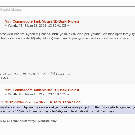
 gerisi teferruat
Ynt: Commodore Tank Mouse 3D Baskı Projesi
«
Yanıtla #4 :
Nisan 18, 2023, 23:36:01 ÖS »
 teşekkür ederim. Aynen dış kasası kırık ya da eksik olan pek yoktur. Ben bide optik fareyi 
 takım yada en fazla 10(talep olursa) basmayı düşünüyorum. baskı süresi uzun sürüyor.
zenleme: Nisan 19, 2023, 02:17:53 ÖÖ Gönderen:
ONN
»
Ynt: Commodore Tank Mouse 3D Baskı Projesi
«
Yanıtla #5 :
Nisan 18, 2023, 23:40:07 ÖS »
hibi: SHARKHONN üzerinde Nisan 18, 2023, 23:36:01 ÖS
 teşekkür ederim. Aynen dış kasası kırık ya da eksik olan pek yoktur. Ben bide optik fareyi içine
a en fazla 10(talep olursa) basmayı düşünüyorum. baskı süresi uzun sürüyor baya.
 iyi olur tabii optik fareyi uydurma olayı ..