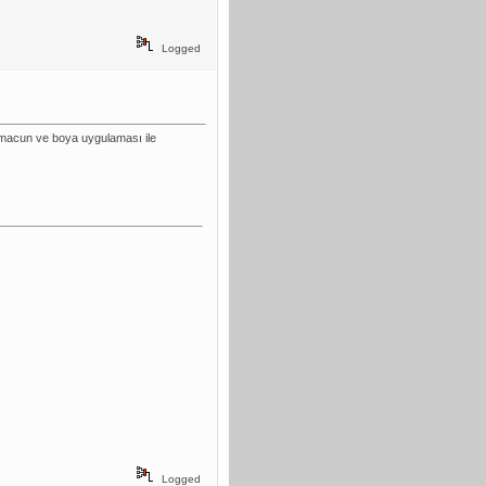
Logged
ı macun ve boya uygulaması ile
Logged