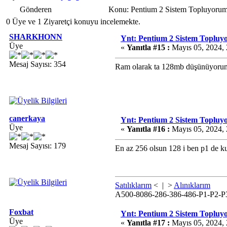
Gönderen
Konu: Pentium 2 Sistem Topluyorum
0 Üye ve 1 Ziyaretçi konuyu incelemekte.
SHARKHONN
Ynt: Pentium 2 Sistem Topluy
Üye
«
Yanıtla #15 :
Mayıs 05, 2024, 
Mesaj Sayısı: 354
Ram olarak ta 128mb düşünüyoru
canerkaya
Ynt: Pentium 2 Sistem Topluy
Üye
«
Yanıtla #16 :
Mayıs 05, 2024, 
Mesaj Sayısı: 179
En az 256 olsun 128 i ben p1 de 
Satılıklarım
< | >
Alınıklarım
A500-8086-286-386-486-P1-P2-P
Foxbat
Ynt: Pentium 2 Sistem Topluy
Üye
«
Yanıtla #17 :
Mayıs 05, 2024, 