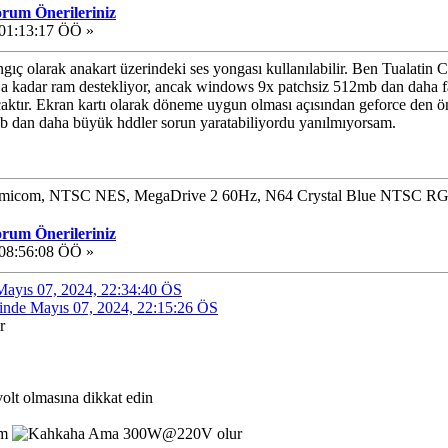
orum Önerileriniz
 01:13:17 ÖÖ »
ngıç olarak anakart üzerindeki ses yongası kullanılabilir. Ben Tualatin
gb a kadar ram destekliyor, ancak windows 9x patchsiz 512mb dan daha 
tır. Ekran kartı olarak döneme uygun olması açısından geforce den öncesi
 dan daha büyük hddler sorun yaratabiliyordu yanılmıyorsam.
icom, NTSC NES, MegaDrive 2 60Hz, N64 Crystal Blue NTSC R
orum Önerileriniz
 08:56:08 ÖÖ »
 Mayıs 07, 2024, 22:34:40 ÖS
nde Mayıs 07, 2024, 22:15:26 ÖS
r
volt olmasına dikkat edin
im
Ama 300W@220V olur