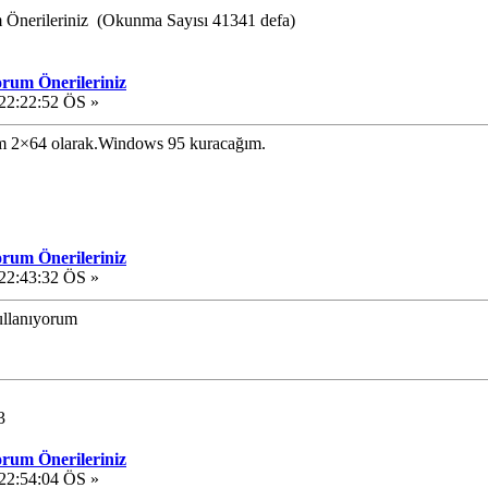
 Önerileriniz (Okunma Sayısı 41341 defa)
orum Önerileriniz
22:22:52 ÖS »
m 2×64 olarak.Windows 95 kuracağım.
orum Önerileriniz
22:43:32 ÖS »
kullanıyorum
3
orum Önerileriniz
22:54:04 ÖS »