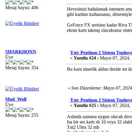
Mesaj Sayısı: 406
Hevesinizi baltalamak istemem ama 
gibi kartları kullansanız, dönemiyl
GeForce FX serisine kadar Riva TN
ekran kartı takmış olacaksınız sist
SHARKHONN
Ynt: Pentium 2 Sistem Topluy
Üye
«
Yanıtla #24 :
Mayıs 07, 2024, 
Mesaj Sayısı: 354
Bu kartı idarelik aldım ileride tnt i
«
Son Düzenleme: Mayıs 07, 20
Mad_Wolf
Ynt: Pentium 2 Sistem Topluy
Üye
«
Yanıtla #25 :
Mayıs 07, 2024, 
Mesaj Sayısı: 255
Aslında zamana uygun olacak derse
Isa bir ses kartı sb 16 veya 32 olabi
Tnt2 Ultra 32 mb