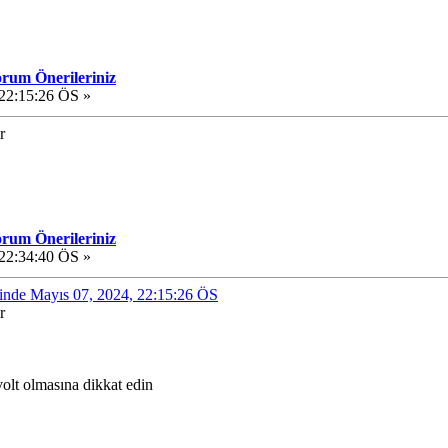
orum Önerileriniz
22:15:26 ÖS »
r
orum Önerileriniz
22:34:40 ÖS »
nde Mayıs 07, 2024, 22:15:26 ÖS
r
volt olmasına dikkat edin