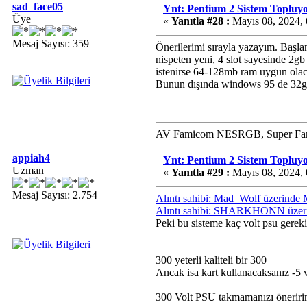
sad_face05
Ynt: Pentium 2 Sistem Topluy
Üye
«
Yanıtla #28 :
Mayıs 08, 2024,
Mesaj Sayısı: 359
Önerilerimi sırayla yazayım. Başla
nispeten yeni, 4 slot sayesinde 2
istenirse 64-128mb ram uygun olacak
Bunun dışında windows 95 de 32gb
AV Famicom NESRGB, Super Fam
appiah4
Ynt: Pentium 2 Sistem Topluy
Uzman
«
Yanıtla #29 :
Mayıs 08, 2024,
Mesaj Sayısı: 2.754
Alıntı sahibi: Mad_Wolf üzerinde
Alıntı sahibi: SHARKHONN üzeri
Peki bu sisteme kaç volt psu gereki
300 yeterli kaliteli bir 300
Ancak isa kart kullanacaksanız -5 
300 Volt PSU takmamanızı önerir