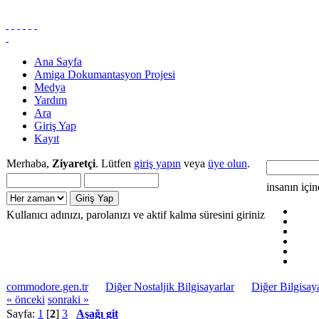
Ana Sayfa
Amiga Dokumantasyon Projesi
Medya
Yardım
Ara
Giriş Yap
Kayıt
Merhaba,
Ziyaretçi
. Lütfen
giriş yapın
veya
üye olun
.
insanın içi
Kullanıcı adınızı, parolanızı ve aktif kalma süresini giriniz
commodore.gen.tr
Diğer Nostaljik Bilgisayarlar
Diğer Bilgisaya
« önceki
sonraki »
Sayfa:
1
[
2
]
3
Aşağı git