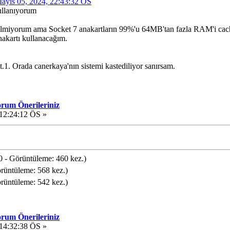
 Mayıs 05, 2024, 22:43:32 ÖS
kullanıyorum
bilmiyorum ama Socket 7 anakartların 99%'u 64MB'tan fazla RAM'i cac
rtı kullanacağım.
t.1. Orada canerkaya'nın sistemi kastediliyor sanırsam.
orum Önerileriniz
12:24:12 ÖS »
- Görüntüleme: 460 kez.)
üntüleme: 568 kez.)
üntüleme: 542 kez.)
orum Önerileriniz
14:32:38 ÖS »