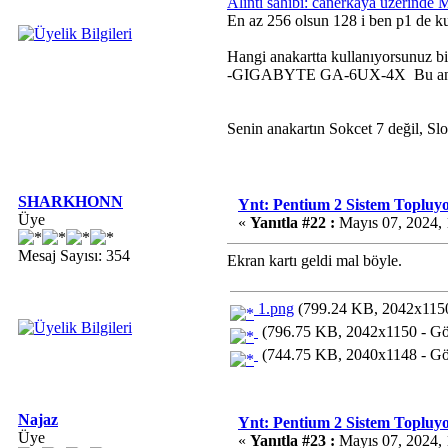
Alıntı sahibi: canerkaya üzerinde
En az 256 olsun 128 i ben p1 de 
Hangi anakartta kullanıyorsunuz 
-GIGABYTE GA-6UX-4X Bu anaka
Senin anakartın Sokcet 7 değil, Slo
SHARKHONN
Ynt: Pentium 2 Sistem Topluy
Üye
«
Yanıtla #22 :
Mayıs 07, 2024, 
Mesaj Sayısı: 354
Ekran kartı geldi mal böyle.
1.png
(799.24 KB, 2042x1150 
(796.75 KB, 2042x1150 - Gör
(744.75 KB, 2040x1148 - Gör
Najaz
Ynt: Pentium 2 Sistem Topluy
Üye
«
Yanıtla #23 :
Mayıs 07, 2024, 