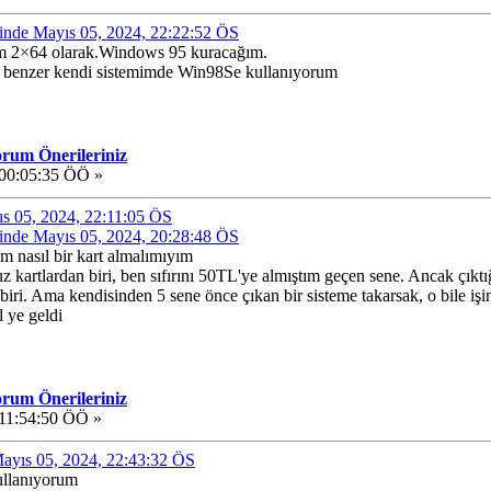
nde Mayıs 05, 2024, 22:22:52 ÖS
m 2×64 olarak.Windows 95 kuracağım.
m benzer kendi sistemimde Win98Se kullanıyorum
orum Önerileriniz
 00:05:35 ÖÖ »
yıs 05, 2024, 22:11:05 ÖS
nde Mayıs 05, 2024, 20:28:48 ÖS
 nasıl bir kart almalımıyım
 kartlardan biri, ben sıfırını 50TL'ye almıştım geçen sene. Ancak çıktığı
biri. Ama kendisinden 5 sene önce çıkan bir sisteme takarsak, o bile işin
l ye geldi
orum Önerileriniz
 11:54:50 ÖÖ »
 Mayıs 05, 2024, 22:43:32 ÖS
kullanıyorum