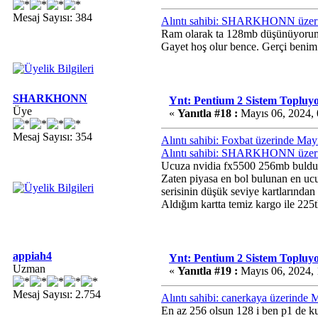
Mesaj Sayısı: 384
Alıntı sahibi: SHARKHONN üzeri
Ram olarak ta 128mb düşünüyoru
Gayet hoş olur bence. Gerçi beni
SHARKHONN
Ynt: Pentium 2 Sistem Topluy
Üye
«
Yanıtla #18 :
Mayıs 06, 2024,
Mesaj Sayısı: 354
Alıntı sahibi: Foxbat üzerinde Ma
Alıntı sahibi: SHARKHONN üzeri
Ucuza nvidia fx5500 256mb buldum
Zaten piyasa en bol bulunan en ucuz
serisinin düşük seviye kartlarından 
Aldığım kartta temiz kargo ile 225t
appiah4
Ynt: Pentium 2 Sistem Topluy
Uzman
«
Yanıtla #19 :
Mayıs 06, 2024,
Mesaj Sayısı: 2.754
Alıntı sahibi: canerkaya üzerinde
En az 256 olsun 128 i ben p1 de 