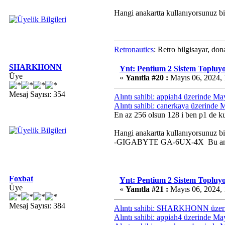
Hangi anakartta kullanıyorsunuz 
Retronautics
: Retro bilgisayar, do
SHARKHONN
Ynt: Pentium 2 Sistem Topluy
Üye
«
Yanıtla #20 :
Mayıs 06, 2024, 
Mesaj Sayısı: 354
Alıntı sahibi: appiah4 üzerinde M
Alıntı sahibi: canerkaya üzerinde
En az 256 olsun 128 i ben p1 de 
Hangi anakartta kullanıyorsunuz 
-GIGABYTE GA-6UX-4X Bu anaka
Foxbat
Ynt: Pentium 2 Sistem Topluy
Üye
«
Yanıtla #21 :
Mayıs 06, 2024, 
Mesaj Sayısı: 384
Alıntı sahibi: SHARKHONN üzeri
Alıntı sahibi: appiah4 üzerinde M