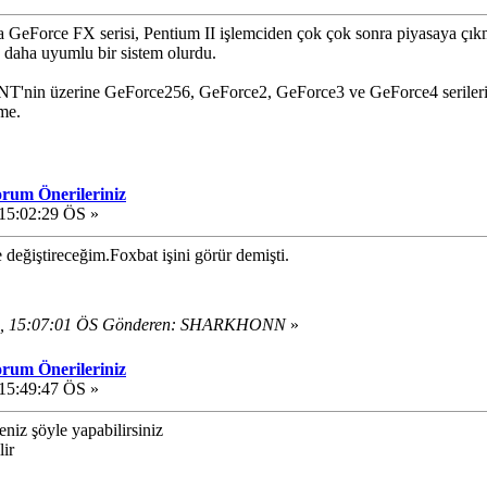
GeForce FX serisi, Pentium II işlemciden çok çok sonra piyasaya çıkmı
e daha uyumlu bir sistem olurdu.
T'nin üzerine GeForce256, GeForce2, GeForce3 ve GeForce4 serileri çık
eme.
orum Önerileriniz
15:02:29 ÖS »
le değiştireceğim.Foxbat işini görür demişti.
24, 15:07:01 ÖS Gönderen: SHARKHONN
»
orum Önerileriniz
15:49:47 ÖS »
niz şöyle yapabilirsiniz
lir