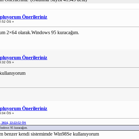
opluyorum Önerileriniz
2:52 ÖS »
um 2×64 olarak.Windows 95 kuracağım.
opluyorum Önerileriniz
3:32 ÖS »
 kullanıyorum
opluyorum Önerileriniz
4:04 ÖS »
 2024, 22:22:52 ÖS
indows 95 kuracağım.
nim benzer kendi sistemimde Win98Se kullanıyorum