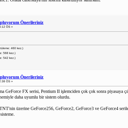
opluyorum Önerileriniz
4:12 ÖS »
üleme: 460 kez.)
: 568 kez.)
: 542 kez.)
opluyorum Önerileriniz
2:38 ÖS »
a GeForce FX serisi, Pentium II işlemciden çok çok sonra piyasaya çıkm
önemiyle daha uyumlu bir sistem olurdu.
NT'nin üzerine GeForce256, GeForce2, GeForce3 ve GeForce4 serileri ç
 sisteme.