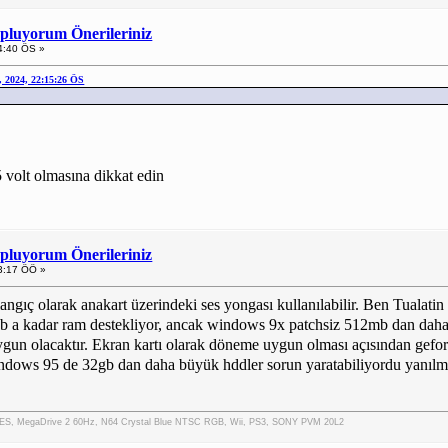
opluyorum Önerileriniz
4:40 ÖS »
 2024, 22:15:26 ÖS
 volt olmasına dikkat edin
opluyorum Önerileriniz
3:17 ÖÖ »
angıç olarak anakart üzerindeki ses yongası kullanılabilir. Ben Tualati
 2gb a kadar ram destekliyor, ancak windows 9x patchsiz 512mb dan dah
un olacaktır. Ekran kartı olarak döneme uygun olması açısından geforce 
windows 95 de 32gb dan daha büyük hddler sorun yaratabiliyordu yanıl
, MegaDrive 2 60Hz, N64 Crystal Blue NTSC RGB, Wii, PS3, SONY PVM 20L2