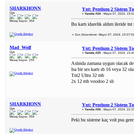
SHARKHONN
Ynt: Pentium 2 Sistem T
Üye
«
Yanıtla #24 :
Mayıs 07, 2024, 15:0
Mesaj Sayısı: 354
Bu kartı idarelik aldım ileride tnt
«
Son Düzenleme: Mayıs 07, 2024, 15:07
Mad_Wolf
Ynt: Pentium 2 Sistem T
Üye
«
Yanıtla #25 :
Mayıs 07, 2024, 15:4
Mesaj Sayısı: 255
Aslında zamana uygun olacak ders
Isa bir ses kartı sb 16 veya 32 ola
Tnt2 Ultra 32 mb
2x 12 mb voodoo 2 sli
SHARKHONN
Ynt: Pentium 2 Sistem T
Üye
«
Yanıtla #26 :
Mayıs 07, 2024, 22:1
Mesaj Sayısı: 354
Peki bu sisteme kaç volt psu gere