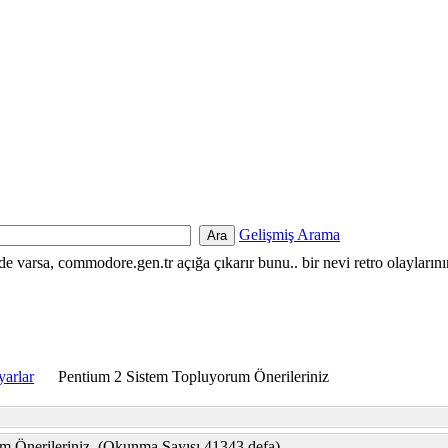
Gelişmiş Arama
nde varsa, commodore.gen.tr açığa çıkarır bunu.. bir nevi retro olayların
yarlar
Pentium 2 Sistem Topluyorum Önerileriniz
m Önerileriniz (Okunma Sayısı 41343 defa)