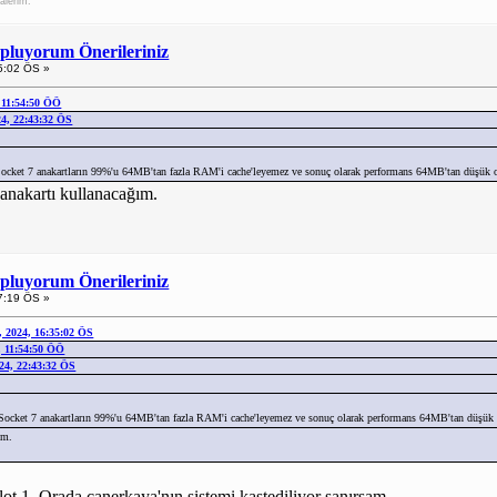
alerim.
opluyorum Önerileriniz
5:02 ÖS »
, 11:54:50 ÖÖ
24, 22:43:32 ÖS
ocket 7 anakartların 99%'u 64MB'tan fazla RAM'i cache'leyemez ve sonuç olarak performans 64MB'tan düşük ol
kartı kullanacağım.
opluyorum Önerileriniz
7:19 ÖS »
 2024, 16:35:02 ÖS
, 11:54:50 ÖÖ
024, 22:43:32 ÖS
Socket 7 anakartların 99%'u 64MB'tan fazla RAM'i cache'leyemez ve sonuç olarak performans 64MB'tan düşük o
ım.
lot.1. Orada canerkaya'nın sistemi kastediliyor sanırsam.