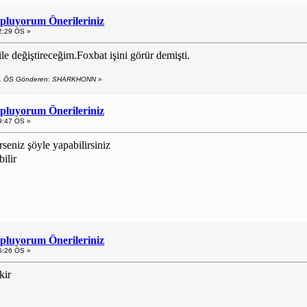
opluyorum Önerileriniz
2:29 ÖS »
 ile değiştireceğim.Foxbat işini görür demişti.
:01 ÖS Gönderen: SHARKHONN
»
opluyorum Önerileriniz
9:47 ÖS »
eniz şöyle yapabilirsiniz
bilir
opluyorum Önerileriniz
5:26 ÖS »
kir