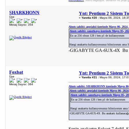
Retronautics
: Retro bilgisayar, donanım ve proje g
SHARKHONN
Ynt: Pentium 2 Sistem T
Üye
«
Yanıtla #20 :
Mayıs 06, 2024, 16:3
Mesaj Sayısı: 354
Alıntı sahibi: appiah4 üzerinde Mayıs 06, 2024
Alıntı sahibi: canerkaya üzerinde Mayıs 05, 20
En az 256 olsun 128 i ben p1 de kullanıyorum
Hangi anakartta kullanıyorsunuz bilmiyorum ama S
-GIGABYTE GA-6UX-4X Bu ana
Foxbat
Ynt: Pentium 2 Sistem T
Üye
«
Yanıtla #21 :
Mayıs 06, 2024, 17:0
Mesaj Sayısı: 384
Alıntı sahibi: SHARKHONN üzerinde Mayıs 06,
Alıntı sahibi: appiah4 üzerinde Mayıs 06, 2024
Alıntı sahibi: canerkaya üzerinde Mayıs 05, 2
En az 256 olsun 128 i ben p1 de kullanıyorum
Hangi anakartta kullanıyorsunuz bilmiyorum ama 
-GIGABYTE GA-6UX-4X Bu anakartı kullanacağ
Senin anakartın Sokcet 7 değil, S