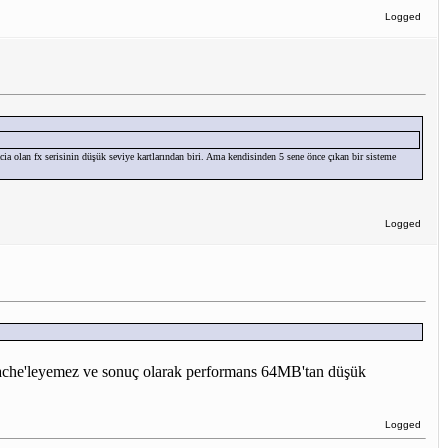
Logged
acia olan fx serisinin düşük seviye kartlarından biri. Ama kendisinden 5 sene önce çıkan bir sisteme
Logged
cache'leyemez ve sonuç olarak performans 64MB'tan düşük
Logged