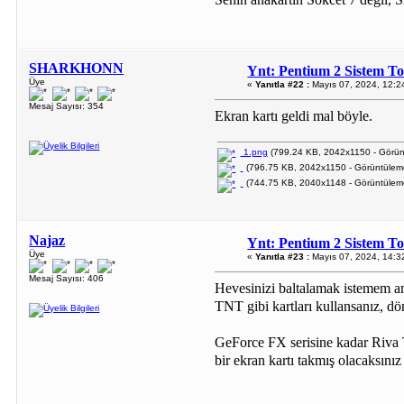
SHARKHONN
Ynt: Pentium 2 Sistem T
Üye
«
Yanıtla #22 :
Mayıs 07, 2024, 12:2
Mesaj Sayısı: 354
Ekran kartı geldi mal böyle.
1.png
(799.24 KB, 2042x1150 - Görünt
(796.75 KB, 2042x1150 - Görüntüleme
(744.75 KB, 2040x1148 - Görüntüleme
Najaz
Ynt: Pentium 2 Sistem T
Üye
«
Yanıtla #23 :
Mayıs 07, 2024, 14:3
Mesaj Sayısı: 406
Hevesinizi baltalamak istemem am
TNT gibi kartları kullansanız, d
GeForce FX serisine kadar Riva T
bir ekran kartı takmış olacaksınız