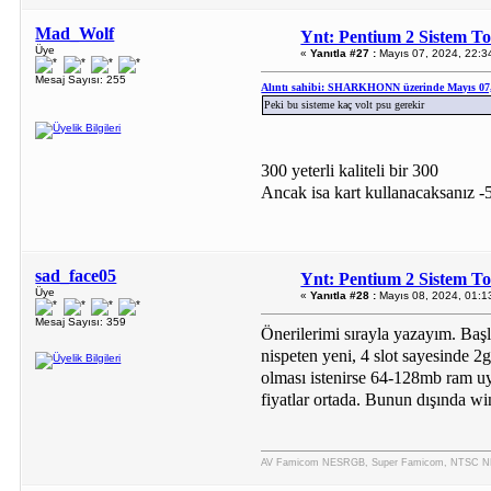
Mad_Wolf
Ynt: Pentium 2 Sistem T
Üye
«
Yanıtla #27 :
Mayıs 07, 2024, 22:3
Mesaj Sayısı: 255
Alıntı sahibi: SHARKHONN üzerinde Mayıs 07,
Peki bu sisteme kaç volt psu gerekir
300 yeterli kaliteli bir 300
Ancak isa kart kullanacaksanız -5
sad_face05
Ynt: Pentium 2 Sistem T
Üye
«
Yanıtla #28 :
Mayıs 08, 2024, 01:1
Mesaj Sayısı: 359
Önerilerimi sırayla yazayım. Başl
nispeten yeni, 4 slot sayesinde
olması istenirse 64-128mb ram uyg
fiyatlar ortada. Bunun dışında 
AV Famicom NESRGB, Super Famicom, NTSC NES