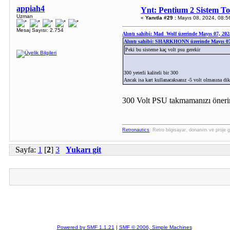
appiah4
Ynt: Pentium 2 Sistem T
Uzman
«
Yanıtla #29 :
Mayıs 08, 2024, 08:5
Mesaj Sayısı: 2.754
Alıntı sahibi: Mad_Wolf üzerinde Mayıs 07, 202
Alıntı sahibi: SHARKHONN üzerinde Mayıs 07
Peki bu sisteme kaç volt psu gerekir
300 yeterli kaliteli bir 300
Ancak isa kart kullanacaksanız -5 volt olmasına dik
300 Volt PSU takmamanızı öner
Retronautics
: Retro bilgisayar, donanım ve proje g
Sayfa:
1
[
2
]
3
Yukarı git
Powered by SMF 1.1.21
|
SMF © 2006, Simple Machines