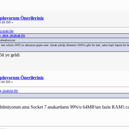
opluyorum Önerileriniz
5:35 ÖÖ »
22:11:05 ÖS
, 2024, 20:28:48 ÖS
t almalımıyım
, ben sıfırını 50TL'ye almıştım geçen sene. Ancak çıktığı dönemin 1050'si gibi bir kart, zaten başlı başına bir f
5tl ye geldi
opluyorum Önerileriniz
4:50 ÖÖ »
4, 22:43:32 ÖS
z bilmiyorum ama Socket 7 anakartların 99%'u 64MB'tan fazla RAM'i 