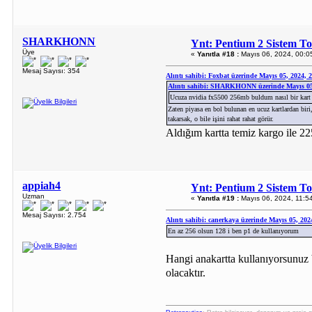
SHARKHONN
Ynt: Pentium 2 Sistem T
Üye
«
Yanıtla #18 :
Mayıs 06, 2024, 00:0
Mesaj Sayısı: 354
Alıntı sahibi: Foxbat üzerinde Mayıs 05, 2024, 
Alıntı sahibi: SHARKHONN üzerinde Mayıs 05
Ucuza nvidia fx5500 256mb buldum nasıl bir kar
Zaten piyasa en bol bulunan en ucuz kartlardan biri
takarsak, o bile işini rahat rahat görür.
Aldığım kartta temiz kargo ile 22
appiah4
Ynt: Pentium 2 Sistem T
Uzman
«
Yanıtla #19 :
Mayıs 06, 2024, 11:5
Mesaj Sayısı: 2.754
Alıntı sahibi: canerkaya üzerinde Mayıs 05, 202
En az 256 olsun 128 i ben p1 de kullanıyorum
Hangi anakartta kullanıyorsunu
olacaktır.