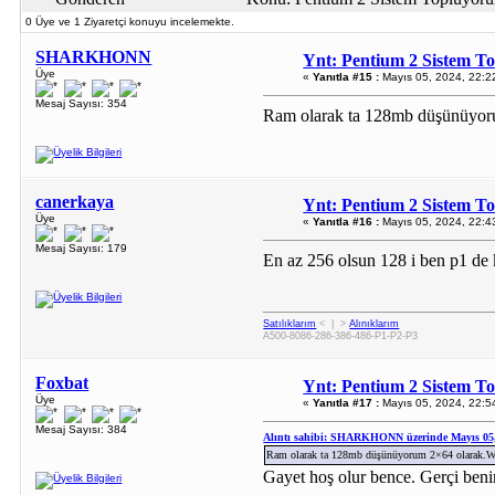
0 Üye ve 1 Ziyaretçi konuyu incelemekte.
SHARKHONN
Ynt: Pentium 2 Sistem T
Üye
«
Yanıtla #15 :
Mayıs 05, 2024, 22:2
Mesaj Sayısı: 354
Ram olarak ta 128mb düşünüyor
canerkaya
Ynt: Pentium 2 Sistem T
Üye
«
Yanıtla #16 :
Mayıs 05, 2024, 22:4
Mesaj Sayısı: 179
En az 256 olsun 128 i ben p1 de
Satılıklarım
< | >
Alınıklarım
A500-8086-286-386-486-P1-P2-P3
Foxbat
Ynt: Pentium 2 Sistem T
Üye
«
Yanıtla #17 :
Mayıs 05, 2024, 22:5
Mesaj Sayısı: 384
Alıntı sahibi: SHARKHONN üzerinde Mayıs 05,
Ram olarak ta 128mb düşünüyorum 2×64 olarak.W
Gayet hoş olur bence. Gerçi be