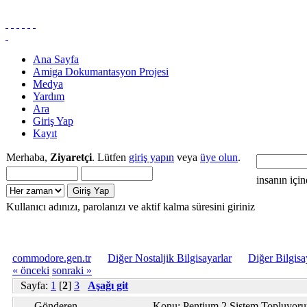
Ana Sayfa
Amiga Dokumantasyon Projesi
Medya
Yardım
Ara
Giriş Yap
Kayıt
Merhaba,
Ziyaretçi
. Lütfen
giriş yapın
veya
üye olun
.
insanın içi
Kullanıcı adınızı, parolanızı ve aktif kalma süresini giriniz
commodore.gen.tr
Diğer Nostaljik Bilgisayarlar
Diğer Bilgisa
« önceki
sonraki »
Sayfa:
1
[
2
]
3
Aşağı git
Gönderen
Konu: Pentium 2 Sistem Topluyoru