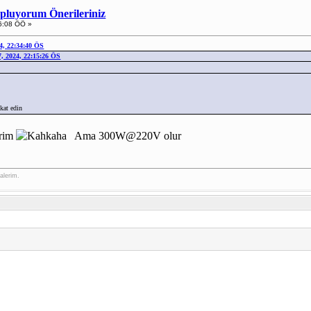
opluyorum Önerileriniz
6:08 ÖÖ »
4, 22:34:40 ÖS
, 2024, 22:15:26 ÖS
kat edin
irim
Ama 300W@220V olur
alerim.