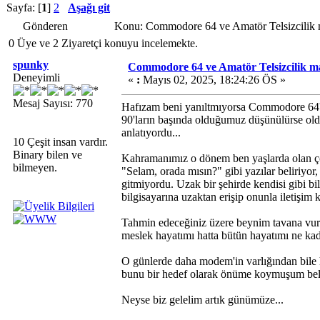
Sayfa: [
1
]
2
Aşağı git
Gönderen
Konu: Commodore 64 ve Amatör Telsizcilik m
0 Üye ve 2 Ziyaretçi konuyu incelemekte.
spunky
Commodore 64 ve Amatör Telsizcilik mac
Deneyimli
«
:
Mayıs 02, 2025, 18:24:26 ÖS »
Mesaj Sayısı: 770
Hafızam beni yanıltmıyorsa Commodore 64'ümü
90'ların başında olduğumuz düşünülürse olduk
anlatıyordu...
10 Çeşit insan vardır.
Binary bilen ve
Kahramanımız o dönem ben yaşlarda olan ç
bilmeyen.
"Selam, orada mısın?" gibi yazılar beliriyo
gitmiyordu. Uzak bir şehirde kendisi gibi b
bilgisayarına uzaktan erişip onunla iletişim 
Tahmin edeceğiniz üzere beynim tavana vurm
meslek hayatımı hatta bütün hayatımı ne kada
O günlerde daha modem'in varlığından bile h
bunu bir hedef olarak önüme koymuşum bell
Neyse biz gelelim artık günümüze...