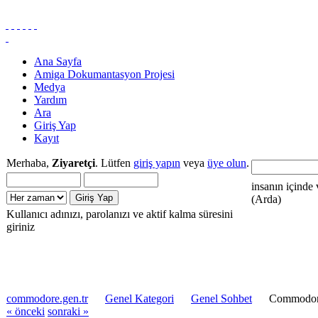
Ana Sayfa
Amiga Dokumantasyon Projesi
Medya
Yardım
Ara
Giriş Yap
Kayıt
Merhaba,
Ziyaretçi
. Lütfen
giriş yapın
veya
üye olun
.
insanın içinde 
(Arda)
Kullanıcı adınızı, parolanızı ve aktif kalma süresini
giriniz
commodore.gen.tr
Genel Kategori
Genel Sohbet
Commodore 
« önceki
sonraki »