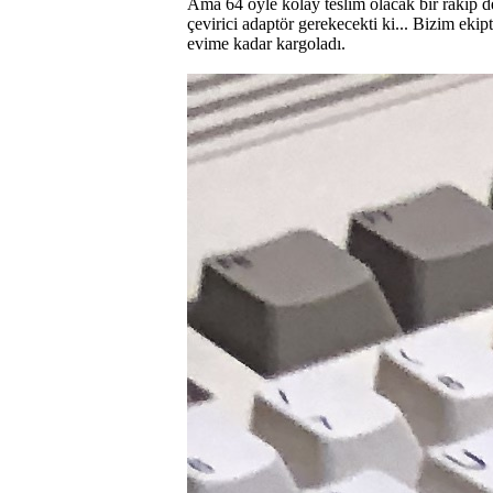
Ama 64 öyle kolay teslim olacak bir rakip de
çevirici adaptör gerekecekti ki... Bizim eki
evime kadar kargoladı.