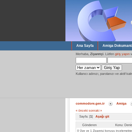
Ana Sayfa
Amiga Dokumanta
Merhaba,
Ziyaretçi
. Lütfen
giriş yapın
v
Kullanıcı adınızı, parolanızı ve aktif kal
commodore.gen.tr
Amiga
« önceki
sonraki »
Sayfa: [
1
]
Aşağı git
Gönderen
Konu: Deni
0 Üye ve 1 Ziyaretçi konuyu incelemekte