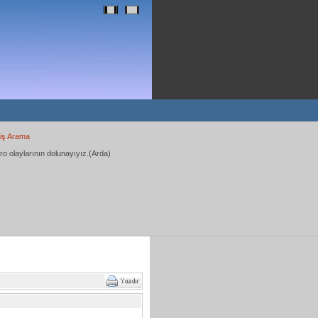
iş Arama
ro olaylarının dolunayıyız.(Arda)