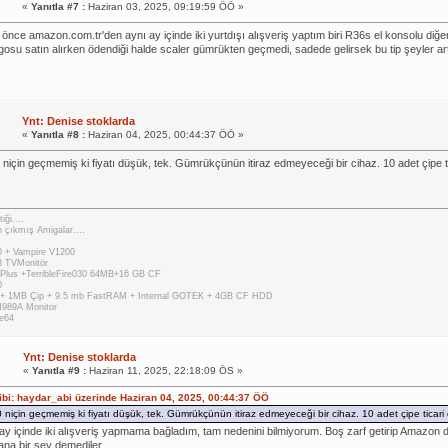
«
Yanıtla #7 :
Haziran 03, 2025, 09:19:59 ÖÖ »
 önce amazon.com.tr'den aynı ay içinde iki yurtdışı alışveriş yaptım biri R36s el konsolu diğe
rgosu satın alırken ödendiği halde scaler gümrükten geçmedi, sadede gelirsek bu tip şeyler art
Ynt: Denise stoklarda
«
Yanıtla #8 :
Haziran 04, 2025, 00:44:37 ÖÖ »
için geçmemiş ki fiyatı düşük, tek. Gümrükçünün itiraz edmeyeceği bir cihaz. 10 adet çipe tica
iği....
 çıkmış Amigalar....
 + Vampire V1200
 TVMonitör
Plus +TerribleFire030 64MB+16 GB CF
0
 + 1MB Çip + 9.5 mb FastRAM + Internal GOTEK + 4GB CF HDD
M989A Monitor
e64
Ynt: Denise stoklarda
«
Yanıtla #9 :
Haziran 11, 2025, 22:18:09 ÖS »
hibi: haydar_abi üzerinde Haziran 04, 2025, 00:44:37 ÖÖ
için geçmemiş ki fiyatı düşük, tek. Gümrükçünün itiraz edmeyeceği bir cihaz. 10 adet çipe ticari de
ay içinde iki alışveriş yapmama bağladım, tam nedenini bilmiyorum. Boş zarf getirip Amazon 
ana bir şey demediler.