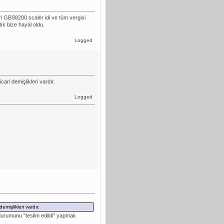
ri GBS8200 scaler idi ve tüm vergisi
ık bize hayal oldu.
Logged
ri demişlikleri vardır.
Logged
mişlikleri vardır.
durumunu "teslim edildi" yapmak