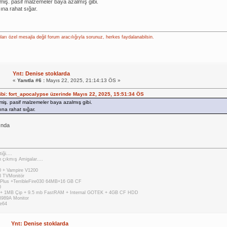
miş. pasif malzemeler baya azalmış gibi.
na rahat sığar.
ları özel mesajla değil forum aracılığıyla sorunuz, herkes faydalanabilsin.
Ynt: Denise stoklarda
«
Yanıtla #6 :
Mayıs 22, 2025, 21:14:13 ÖS »
hibi: fort_apocalypse üzerinde Mayıs 22, 2025, 15:51:34 ÖS
miş. pasif malzemeler baya azalmış gibi.
na rahat sığar.
ında
iği....
 çıkmış Amigalar....
 + Vampire V1200
 TVMonitör
Plus +TerribleFire030 64MB+16 GB CF
0
 + 1MB Çip + 9.5 mb FastRAM + Internal GOTEK + 4GB CF HDD
M989A Monitor
e64
Ynt: Denise stoklarda