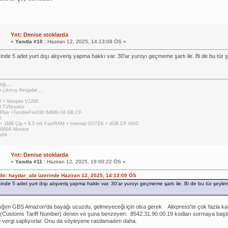
Ynt: Denise stoklarda
«
Yanıtla #10 :
Haziran 12, 2025, 14:13:09 ÖS »
inde 5 adet yurt dışı alışveriş yapma hakkı var. 30'ar yuroyı geçmeme şartı ile. Bi de bu tür ş
iği....
 çıkmış Amigalar....
 + Vampire V1200
 TVMonitör
Plus +TerribleFire030 64MB+16 GB CF
0
 + 1MB Çip + 9.5 mb FastRAM + Internal GOTEK + 4GB CF HDD
M989A Monitor
e64
Ynt: Denise stoklarda
«
Yanıtla #11 :
Haziran 12, 2025, 19:00:22 ÖS »
hibi: haydar_abi üzerinde Haziran 12, 2025, 14:13:09 ÖS
inde 5 adet yurt dışı alışveriş yapma hakkı var. 30'ar yuroyı geçmeme şartı ile. Bi de bu tür şeyleri
dığım GBS Amazon'da bayağı ucuzdu, gelmeyeceği için olsa gerek
Alixpress'te çok fazla kar
(Customs Tariff Number) denen ve şuna benzeyen: 8542.31.90.00.19 kodları sormaya başl
vergi saplıyorlar. Onu da söyleyene rastlamadım daha.