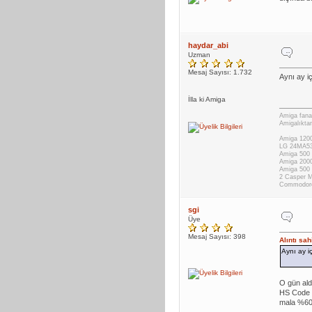
haydar_abi
Uzman
Mesaj Sayısı: 1.732
Aynı ay iç
İlla ki Amiga
Amiga fanat
Amigalıktan
Amiga 1200
LG 24MA53
Amiga 500 
Amiga 200
Amiga 500
2 Casper 
Commodor
sgi
Üye
Mesaj Sayısı: 398
Alıntı sa
Aynı ay iç
O gün al
HS Code 
mala %60 