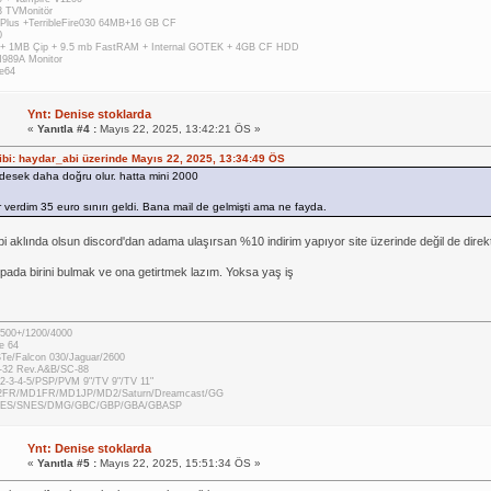
 TVMonitör
Plus +TerribleFire030 64MB+16 GB CF
0
 + 1MB Çip + 9.5 mb FastRAM + Internal GOTEK + 4GB CF HDD
M989A Monitor
e64
Ynt: Denise stoklarda
«
Yanıtla #4 :
Mayıs 22, 2025, 13:42:21 ÖS »
hibi: haydar_abi üzerinde Mayıs 22, 2025, 13:34:49 ÖS
desek daha doğru olur. hatta mini 2000
 verdim 35 euro sınırı geldi. Bana mail de gelmişti ama ne fayda.
i aklında olsun discord'dan adama ulaşırsan %10 indirim yapıyor site üzerinde değil de direkt 
ada birini bulmak ve ona getirtmek lazım. Yoksa yaş iş
500+/1200/4000
e 64
STe/Falcon 030/Jaguar/2600
-32 Rev.A&B/SC-88
2-3-4-5/PSP/PVM 9"/TV 9"/TV 11"
2FR/MD1FR/MD1JP/MD2/Saturn/Dreamcast/GG
 NES/SNES/DMG/GBC/GBP/GBA/GBASP
Ynt: Denise stoklarda
«
Yanıtla #5 :
Mayıs 22, 2025, 15:51:34 ÖS »