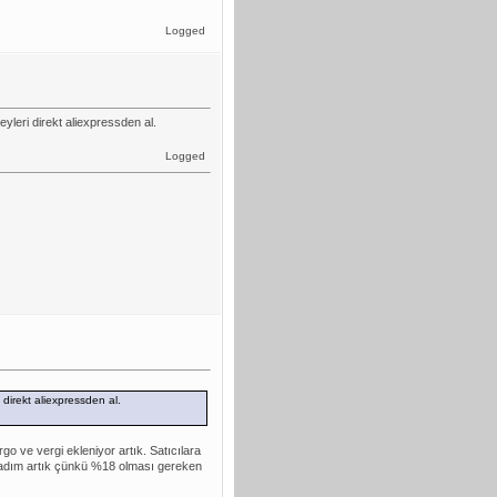
Logged
eyleri direkt aliexpressden al.
Logged
 direkt aliexpressden al.
go ve vergi ekleniyor artık. Satıcılara
adım artık çünkü %18 olması gereken