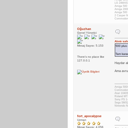
LG 24MA53
Amiga 500 
Amiga 200
Amiga 500
2 Casper 
Commodor
Oğuzhan
Genel Yönetici
Alıntı sa
Mesaj Sayısı: 5.153
500 plus 
Tam karar
There's no place like
127.0.0.1
Haydar ab
Ama avrup
Amiga 500/
Commodor
Atari 1040
Roland MT
Sony PS 1-
Sega SMS
Nintendo
fort_apocalypse
Uzman
Mesaj Sayısı: 4.056