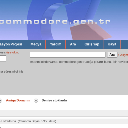
syon Projesi
Medya
Yardım
Ara
Giriş Yap
Kayıt
eya
üye olun
.
Gelişm
insanın içinde varsa, commodore.gen.tr açığa çıkarır bunu.. bir nevi ret
ma süresini giriniz
Amiga Donanım
Denise stoklarda
se stoklarda (Okunma Sayısı 5358 defa)
.