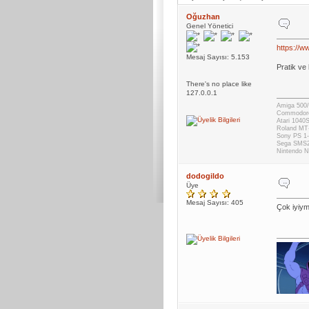
Oğuzhan
Genel Yönetici
https://w
Mesaj Sayısı: 5.153
Pratik ve
There's no place like
127.0.0.1
Amiga 500/
Commodor
Atari 1040
Roland MT
Sony PS 1-
Sega SMS
Nintendo
dodogildo
Üye
Mesaj Sayısı: 405
Çok iyiym