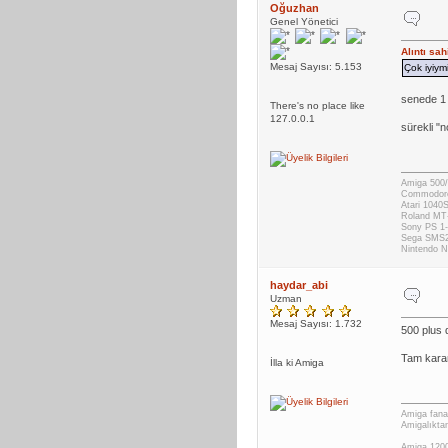
Oğuzhan
Genel Yönetici
Alıntı sa
Mesaj Sayısı: 5.153
Çok iyiymi
senede 1 
There's no place like
127.0.0.1
sürekli "
Amiga 500/
Commodor
Atari 1040
Roland MT
Sony PS 1-
Sega SMS
Nintendo
haydar_abi
Uzman
Mesaj Sayısı: 1.732
500 plus 
Tam karar
İlla ki Amiga
Amiga fanat
Amigalıktan
Amiga 1200