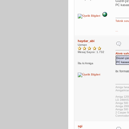
Güzel çiz
PC kasası
Teknik soru
...
haydar_abi
Uzman
Mesaj Sayısı: 1.732
Alıntı sa
Güzel çiz
PC kasası
İlla ki Amiga
itx format
Amiga fanat
Amigalıktan
Amiga 1200
LG 24MA53
Amiga 500 
Amiga 200
Amiga 500
2 Casper 
Commodor
sgi