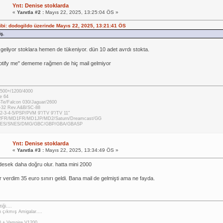
Ynt: Denise stoklarda
«
Yanıtla #2 :
Mayıs 22, 2025, 13:25:04 ÖS »
hibi: dodogildo üzerinde Mayıs 22, 2025, 13:21:41 ÖS
ş.
geliyor stoklara hemen de tükeniyor. dün 10 adet avrdı stokta.
notify me" dememe rağmen de hiç mail gelmiyor
500+/1200/4000
e 64
STe/Falcon 030/Jaguar/2600
-32 Rev.A&B/SC-88
2-3-4-5/PSP/PVM 9"/TV 9"/TV 11"
2FR/MD1FR/MD1JP/MD2/Saturn/Dreamcast/GG
 NES/SNES/DMG/GBC/GBP/GBA/GBASP
Ynt: Denise stoklarda
«
Yanıtla #3 :
Mayıs 22, 2025, 13:34:49 ÖS »
desek daha doğru olur. hatta mini 2000
 verdim 35 euro sınırı geldi. Bana mail de gelmişti ama ne fayda.
iği....
 çıkmış Amigalar....
 + Vampire V1200