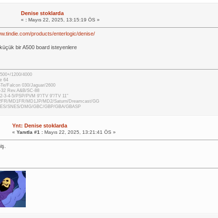
Denise stoklarda
«
:
Mayıs 22, 2025, 13:15:19 ÖS »
ww.tindie.com/products/enterlogic/denise/
 küçük bir A500 board isteyenlere
500+/1200/4000
e 64
STe/Falcon 030/Jaguar/2600
-32 Rev.A&B/SC-88
2-3-4-5/PSP/PVM 9"/TV 9"/TV 11"
2FR/MD1FR/MD1JP/MD2/Saturn/Dreamcast/GG
 NES/SNES/DMG/GBC/GBP/GBA/GBASP
Ynt: Denise stoklarda
«
Yanıtla #1 :
Mayıs 22, 2025, 13:21:41 ÖS »
iş.