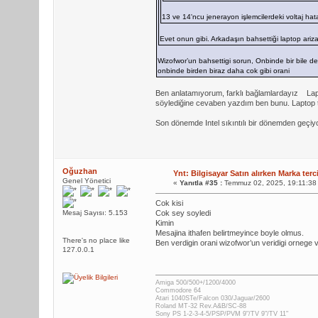
13 ve 14'ncu jenerayon işlemcilerdeki voltaj hata
Evet onun gibi. Arkadaşın bahsettiği laptop arizal
Wizofwor’un bahsettigi sorun, Onbinde bir bile deg
onbinde birden biraz daha cok gibi orani
Ben anlatamıyorum, farklı bağlamlardayız
Lap
söylediğine cevaben yazdım ben bunu. Laptop tami
Son dönemde Intel sıkıntılı bir dönemden geçi
Oğuzhan
Ynt: Bilgisayar Satın alırken Marka terc
Genel Yönetici
«
Yanıtla #35 :
Temmuz 02, 2025, 19:11:38
Cok kisi
Mesaj Sayısı: 5.153
Cok sey soyledi
Kimin
Mesajina ithafen belirtmeyince boyle olmus.
There's no place like
Ben verdigin orani wizofwor’un veridigi ornege 
127.0.0.1
Amiga 500/500+/1200/4000
Commodore 64
Atari 1040STe/Falcon 030/Jaguar/2600
Roland MT-32 Rev.A&B/SC-88
Sony PS 1-2-3-4-5/PSP/PVM 9"/TV 9"/TV 11"