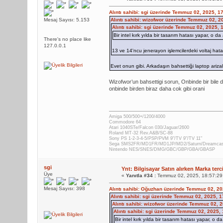
Alıntı sahibi: sgi üzerinde Temmuz 02, 2025, 1
Mesaj Sayısı: 5.153
Alıntı sahibi: wizofwor üzerinde Temmuz 02, 2
Alıntı sahibi: sgi üzerinde Temmuz 02, 2025,
Bir intel kırk yılda bir tasarım hatası yapar, o 
There's no place like
127.0.0.1
13 ve 14'ncu jenerayon işlemcilerdeki voltaj hata
Evet onun gibi. Arkadaşın bahsettiği laptop arizal
Wizofwor’un bahsettigi sorun, Onbinde bir bile d
onbinde birden biraz daha cok gibi orani
Amiga 500/500+/1200/4000
Commodore 64
Atari 1040STe/Falcon 030/Jaguar/2600
Roland MT-32 Rev.A&B/SC-88
Sony PS 1-2-3-4-5/PSP/PVM 9"/TV 9"/TV 11"
Sega SMS2FR/MD1FR/MD1JP/MD2/Saturn/Dreamca
Nintendo NES/SNES/DMG/GBC/GBP/GBA/GBASP
sgi
Ynt: Bilgisayar Satın alırken Marka terc
Üye
«
Yanıtla #34 :
Temmuz 02, 2025, 18:57:29
Mesaj Sayısı: 398
Alıntı sahibi: Oğuzhan üzerinde Temmuz 02, 2
Alıntı sahibi: sgi üzerinde Temmuz 02, 2025, 
Alıntı sahibi: wizofwor üzerinde Temmuz 02, 
Alıntı sahibi: sgi üzerinde Temmuz 02, 2025,
Bir intel kırk yılda bir tasarım hatası yapar, o