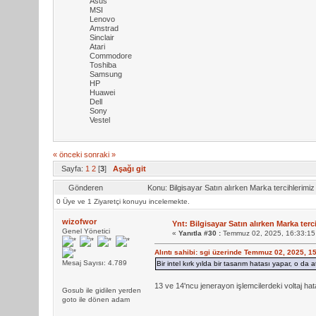
Asus
MSI
Lenovo
Amstrad
Sinclair
Atari
Commodore
Toshiba
Samsung
HP
Huawei
Dell
Sony
Vestel
« önceki
sonraki »
Sayfa:
1
2
[
3
]
Aşağı git
Gönderen
Konu: Bilgisayar Satın alırken Marka tercihlerim
0 Üye ve 1 Ziyaretçi konuyu incelemekte.
wizofwor
Ynt: Bilgisayar Satın alırken Marka terc
Genel Yönetici
«
Yanıtla #30 :
Temmuz 02, 2025, 16:33:15
Alıntı sahibi: sgi üzerinde Temmuz 02, 2025, 1
Mesaj Sayısı: 4.789
Bir intel kırk yılda bir tasarım hatası yapar, o d
13 ve 14'ncu jenerayon işlemcilerdeki voltaj hat
Gosub ile gidilen yerden
goto ile dönen adam