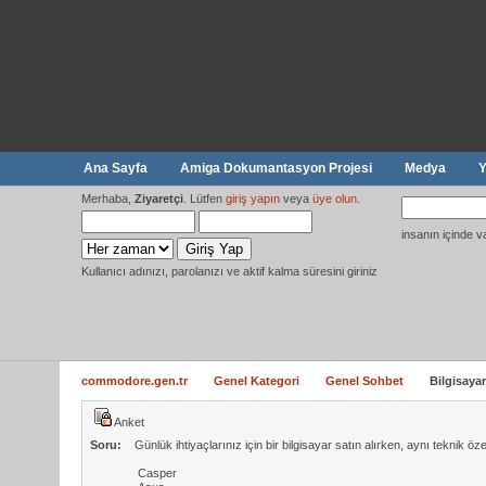
Ana Sayfa
Amiga Dokumantasyon Projesi
Medya
Y
Merhaba,
Ziyaretçi
. Lütfen
giriş yapın
veya
üye olun
.
insanın içinde v
Kullanıcı adınızı, parolanızı ve aktif kalma süresini giriniz
commodore.gen.tr
Genel Kategori
Genel Sohbet
Bilgisayar
Anket
Soru:
Günlük ihtiyaçlarınız için bir bilgisayar satın alırken, aynı teknik öz
Casper