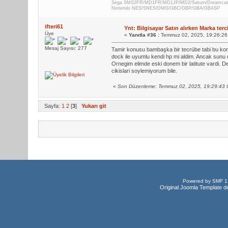
Sega SMS2FR/MD1FR/MD1JP/MD2/Saturn/Dreamca
Nintendo NES/SNES/DMG/GBC/GBP/GBA/GBASP
ifteri61
Ynt: Bilgisayar Satın alırken Marka terc
Üye
«
Yanıtla #36 :
Temmuz 02, 2025, 19:26:26
Mesaj Sayısı: 277
Tamir konusu bambaşka bir tecrübe tabi bu ko
dock ile uyumlu kendi hp mi aldim. Ancak sunu di
Ornegim elimde eski donem bir latitute vardi.
cikislari soylemiyorum bile.
«
Son Düzenleme: Temmuz 02, 2025, 19:29:43 Ö
Sayfa:
1
2
[
3
]
Yukarı git
Powered by SMF 1
Original Joomla Template d