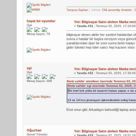
Tanışma Sayfam
| GitHub:
C64 assembly örnekleri
,
C
hayat bir oyundur
Ynt: Bilgisayar Satın alırken Marka terc
Üye
«
Yanıtla #31 :
Temmuz 02, 2025, 17:16:06
Mesaj Sayısı: 76
bilgisayar denen aletin her santimi hatalardan ol
sonra o hatalar bir başka versiyon veya güncellem
yanaklarından öper bir süre sonra farklı hatayı 
gider tüketici hep öder satıcı hep kazanır xbox 360
sgi
Ynt: Bilgisayar Satın alırken Marka terc
Üye
«
Yanıtla #32 :
Temmuz 02, 2025, 17:30:45
Mesaj Sayısı: 398
Alıntı sahibi: wizofwor üzerinde Temmuz 02, 2
Alıntı sahibi: sgi üzerinde Temmuz 02, 2025, 
Bir intel kırk yılda bir tasarım hatası yapar, o 
13 ve 14'ncu jenerayon işlemcilerdeki voltaj hatas
Evet onun gibi. Arkadaşın bahsettiği laptop ariza
Oğuzhan
Ynt: Bilgisayar Satın alırken Marka terc
Genel Yönetici
«
Yanıtla #33 :
Temmuz 02, 2025, 18:51:16