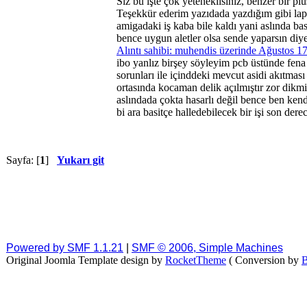
Siz bu işte çok yeteneklisiniz, benzer bir p
Teşekkür ederim yazıdada yazdığım gibi lap
amigadaki iş kaba bile kaldı yani aslında 
bence uygun aletler olsa sende yaparsın diy
Alıntı sahibi: muhendis üzerinde Ağustos 1
ibo yanlız birşey söyleyim pcb üstünde fena
sorunları ile içinddeki mevcut asidi akıtma
ortasında kocaman delik açılmıştır zor dik
aslındada çokta hasarlı değil bence ben ke
bi ara basitçe halledebilecek bir işi son dere
Sayfa: [
1
]
Yukarı git
Powered by SMF 1.1.21
|
SMF © 2006, Simple Machines
Original Joomla Template design by
RocketTheme
( Conversion by
B