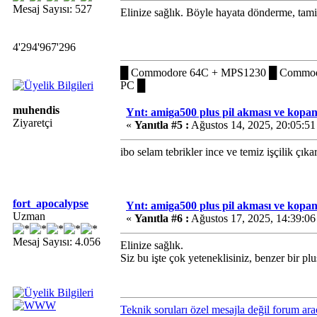
Mesaj Sayısı: 527
Elinize sağlık. Böyle hayata dönderme, tamir
4'294'967'296
█ Commodore 64C + MPS1230 █ Commodo
PC █
muhendis
Ynt: amiga500 plus pil akması ve kopan 
Ziyaretçi
«
Yanıtla #5 :
Ağustos 14, 2025, 20:05:5
ibo selam tebrikler ince ve temiz işçilik ç
fort_apocalypse
Ynt: amiga500 plus pil akması ve kopan 
Uzman
«
Yanıtla #6 :
Ağustos 17, 2025, 14:39:0
Mesaj Sayısı: 4.056
Elinize sağlık.
Siz bu işte çok yeteneklisiniz, benzer bir p
Teknik soruları özel mesajla değil forum ara