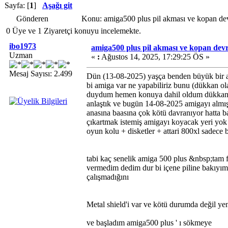
Sayfa: [
1
]
Aşağı git
Gönderen
Konu: amiga500 plus pil akması ve kopan dev
0 Üye ve 1 Ziyaretçi konuyu incelemekte.
ibo1973
amiga500 plus pil akması ve kopan devre
Uzman
«
:
Ağustos 14, 2025, 17:29:25 ÖS »
Mesaj Sayısı: 2.499
Dün (13-08-2025) yaşça benden büyük bir ab
bi amiga var ne yapabiliriz bunu (dükkan o
duydum hemen konuya dahil oldum dükkan ol
anlaştık ve bugün 14-08-2025 amigayı almış
anasına baasına çok kötü davranıyor hatta b
çıkartmak istemiş amigayı koyacak yeri yok
oyun kolu + disketler + attari 800xl sadece 
tabi kaç senelik amiga 500 plus &nbsp;tam f
vermedim dedim dur bi içene piline bakıyım 
çalışmadığını
Metal shield'i var ve kötü durumda değil yen
ve başladım amiga500 plus ' ı sökmeye