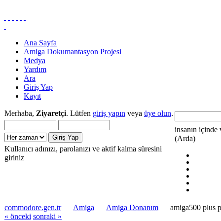
Ana Sayfa
Amiga Dokumantasyon Projesi
Medya
Yardım
Ara
Giriş Yap
Kayıt
Merhaba,
Ziyaretçi
. Lütfen
giriş yapın
veya
üye olun
.
insanın içinde 
(Arda)
Kullanıcı adınızı, parolanızı ve aktif kalma süresini
giriniz
commodore.gen.tr
Amiga
Amiga Donanım
amiga500 plus pi
« önceki
sonraki »