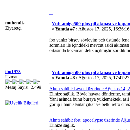
...
muhendis
Ynt: amiga500 plus pil akması ve kopan 
Ziyaretçi
«
Yanıtla #7 :
Ağustos 17, 2025, 16:36:1
ibo yanlız birşey söyleyim pcb üstünde fena
sorunları ile içinddeki mevcut asidi akıtma
ortasında kocaman delik açılmıştır zor dik
ibo1973
Ynt: amiga500 plus pil akması ve kopan 
Uzman
«
Yanıtla #8 :
Ağustos 17, 2025, 17:47:2
Mesaj Sayısı: 2.499
Alıntı sahibi: Levent üzerinde Ağustos 14,
Elinize sağlık. Böyle hayata dönderme, tamir
Yani aslında bunu buraya yüklemekteki asıl 
görüp ilham alanlar çıkar ve belki retro ciha
Alıntı sahibi: fort_apocalypse üzerinde Ağ
Elinize sağlık.