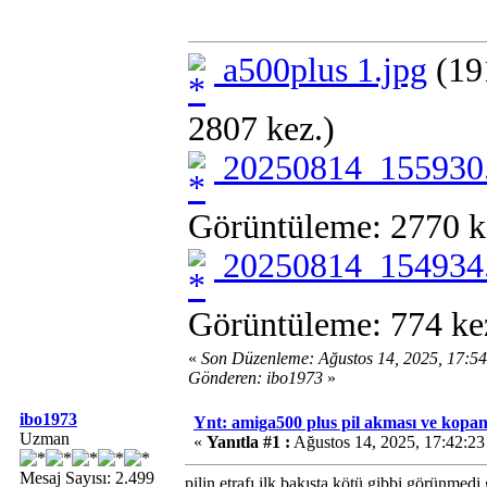
a500plus 1.jpg
(19
2807 kez.)
20250814_155930.
Görüntüleme: 2770 k
20250814_154934.
Görüntüleme: 774 ke
«
Son Düzenleme: Ağustos 14, 2025, 17:5
Gönderen: ibo1973
»
ibo1973
Ynt: amiga500 plus pil akması ve kopan 
Uzman
«
Yanıtla #1 :
Ağustos 14, 2025, 17:42:2
Mesaj Sayısı: 2.499
pilin etrafı ilk bakışta kötü gibbi görünme