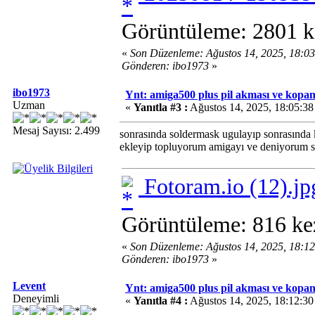
Görüntüleme: 2801 k
«
Son Düzenleme: Ağustos 14, 2025, 18:0
Gönderen: ibo1973
»
ibo1973
Ynt: amiga500 plus pil akması ve kopan 
Uzman
«
Yanıtla #3 :
Ağustos 14, 2025, 18:05:3
Mesaj Sayısı: 2.499
sonrasında soldermask ugulayıp sonrasında k
ekleyip topluyorum amigayı ve deniyorum so
Fotoram.io (12).jp
Görüntüleme: 816 ke
«
Son Düzenleme: Ağustos 14, 2025, 18:1
Gönderen: ibo1973
»
Levent
Ynt: amiga500 plus pil akması ve kopan 
Deneyimli
«
Yanıtla #4 :
Ağustos 14, 2025, 18:12:3