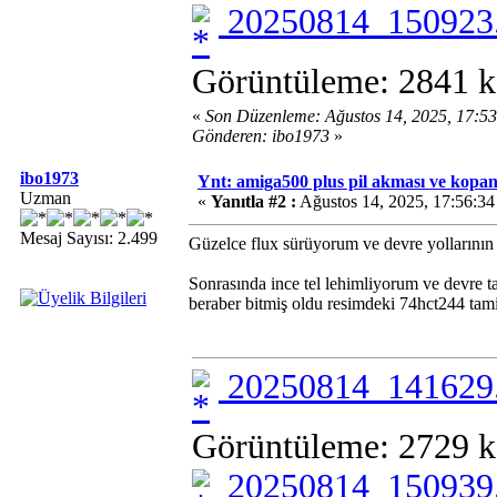
20250814_150923.
Görüntüleme: 2841 k
«
Son Düzenleme: Ağustos 14, 2025, 17:5
Gönderen: ibo1973
»
ibo1973
Ynt: amiga500 plus pil akması ve kopan 
Uzman
«
Yanıtla #2 :
Ağustos 14, 2025, 17:56:3
Mesaj Sayısı: 2.499
Güzelce flux sürüyorum ve devre yollarını
Sonrasında ince tel lehimliyorum ve devre t
beraber bitmiş oldu resimdeki 74hct244 tami
20250814_141629.
Görüntüleme: 2729 k
20250814_150939.